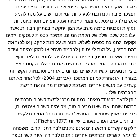
מנגנוני שוק. תנאים סוציו-אקונומיים: עמדה חיובית כלפי היזמות
ותמיכה ציבורית נרחבת לפעילויות יזמיות נדרשים על מנת להניע
אנשים להקים עסק. מיומנויות יזמיות ועסקיות; יזם חסר מיומנויות
עסקיות וטכניות ברמה משביעת רצון, יתקשה בפתרון הבעיות, אשר
יעלו בכל שלב ושלב של הקמת המיזם. תמיכה כספית לעסקים; יזמים
זקוקים לתמיכה כספית לשלוש מטרות: על מנת להקטין או לפזר את
רמת הסיכון, על מנת לגייס הון להקמת העסק או לממן צמיחה וגידול.
תמיכה שאינה כספית; היזמים זקוקים לסיוע ולתמיכה ולאו דווקא
בתחום הכספי. יזמים מבלים כמחצית מזמנם בשלב הקמת המיזם
ביצירת מגעים וקשירת קשרים עם יזמים אחרים וסוכנויות, הקשורות
בצורה זו או אחרת למיזם המתוכנן (אבירם, 2004) לכל אחד מאיתנו
קשרים עם אנשים אחרים. מערכת קשרים זו מהווה את הרשת
החברתית שלנו.
ניתן לתאר כל אחד מאיתנו כמהווה מרכז לרשת קשרים חברתיים
ברמות שונות: אלו שאנו מכירים טוב, מקיימים קשרים אינטימיים,
מכירים באופן שטחי וכו'. המושג "רשת חברתית" מתייחס לקשרים
חברתיים עמם הפרט מעורב ישירות (Fischer, 1977 ).
חלק מהקשרים הראשוניים אינם נתונים לבחירתנו: קרובי משפחה
לדוגמא. קשרים חברתיים אחרים ניתנים לבחירה: איזה קשר נטפח