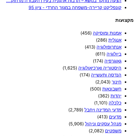
הצעת מחקר בנושא – תרבות ארגונית בעידן העבודה מרחוק.…
קונפליקט קריירה-משפחה במגזר החרדי - ציון 95
מקצועות
אמנות ומוסיקה
(456)
אנגלית
(286)
אנתרופולוגיה
(413)
ביולוגיה
(611)
גאוגרפיה
(174)
היסטוריה וארכיאולוגיה
(1,625)
הנדסה ותעשייה
(174)
חינוך
(2,043)
חשבונאות
(500)
יהדות
(362)
כלכלה
(1,101)
מדעי המדינה ויחבל
(2,789)
מדעים
(413)
מנהל עסקים וניהול
(5,906)
משפטים
(2,082)