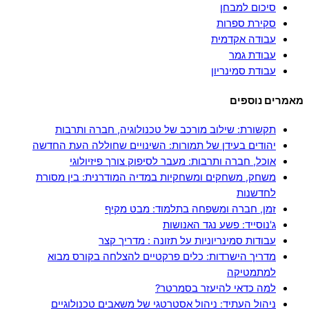
סיכום למבחן
סקירת ספרות
עבודה אקדמית
עבודת גמר
עבודת סמינריון
מאמרים נוספים
תקשורת: שילוב מורכב של טכנולוגיה, חברה ותרבות
יהודים בעידן של תמורות: השינויים שחוללה העת החדשה
אוכל, חברה ותרבות: מעבר לסיפוק צורך פיזיולוגי
משחק, משחקים ומשחקיות במדיה המודרנית: בין מסורת
לחדשנות
זמן, חברה ומשפחה בתלמוד: מבט מקיף
ג'נוסייד: פשע נגד האנושות
עבודות סמינריוניות על תזונה : מדריך קצר
מדריך הישרדות: כלים פרקטיים להצלחה בקורס מבוא
למתמטיקה
למה כדאי להיעזר בסמרטר?
ניהול העתיד: ניהול אסטרטגי של משאבים טכנולוגיים