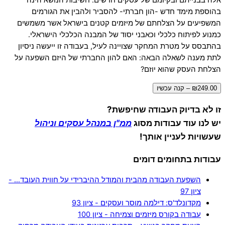
בהוספת מימד חדש -הון חברתי- להסביר ולהבין את הגורמים
המשפיעים על הצלחתם של מיזמים קטנים בישראל אשר משמשים
כמנוע לפיתוח כלכלי וכאבני יסוד של המבנה הכלכלי הישראלי.
בהתבסס על מטרת המחקר שצויינה לעיל, בעבודה זו ייעשה ניסיון
לתת מענה לשאלה הבאה: האם להון החברתי של היזם השפעה על
הצלחת העסק שהוא יוזם?
₪249.00 – קנה עכשיו
זו לא בדיוק העבודה שחיפשת?
יש לנו עוד עבודות מסוג
ממ"ן במנהל עסקים וניהול
שעשויות לעניין אותך!
עבודות בתחומים דומים
השפעת העבודה מהבית והמודל ההיברידי על חווית העובד… -
ציון 97
מקדונלד'ס: דילמה מוסר ועסקים - ציון 93
עבודה בקורס מיזמים וצמיחה - ציון 100