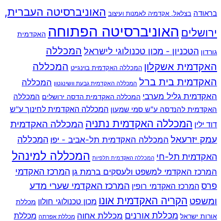
האוניברסיטה העברית,
בראודה
בצלאל, אקדמיה לאמנות ועיצוב
האוניברסיטה הפתוחה
ירושלים
האקדמית
המכללה
הטכניון - מכון טכנולוגי לישראל
גורדון
האקדמית אשקלון
המכללה
המכללה האקדמית בוינגייט
האקדמית בית ברל
המכללה
המכללה האקדמית גבעת וושינגטון
האקדמית גליל מערבי
המכללה
המכללה האקדמית הדסה ירושלים
האקדמית להנדסה ע"ש סמי שמעון
המכללה האקדמית לחינוך ע"ש
המכללה האקדמית נתניה
המכללה האקדמית
דוד ילין
עמק יזרעאל
המכללה
המכללה האקדמית תל-אביב - יפו
המכללה למינהל
האקדמית תל-חי
המכללה האקדמית תלפיות
המרכז האקדמי למשפט ולעסקים ברמת גן
המרכז האקדמי
המרכז האקדמי שערי מדע
פרס
המרכז האקדמי רופין
הקריה האקדמית אונו
ומשפט
מכון טכנולוגי חולון
מכללת
מכללת אורנים
מכללת אחוה
מכללת
אורות ישראל
מכללת אפרתה