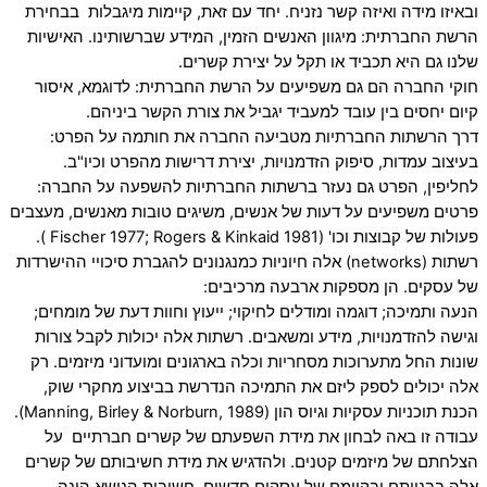
ובאיזו מידה ואיזה קשר נזניח. יחד עם זאת, קיימות מיגבלות בבחירת
הרשת החברתית: מיגוון האנשים הזמין, המידע שברשותינו. האישיות
שלנו גם היא תכביד או תקל על יצירת קשרים.
חוקי החברה הם גם משפיעים על הרשת החברתית: לדוגמא, איסור
קיום יחסים בין עובד למעביד יגביל את צורת הקשר ביניהם.
דרך הרשתות החברתיות מטביעה החברה את חותמה על הפרט:
בעיצוב עמדות, סיפוק הזדמנויות, יצירת דרישות מהפרט וכיו"ב.
לחליפין, הפרט גם נעזר ברשתות החברתיות להשפעה על החברה:
פרטים משפיעים על דעות של אנשים, משיגים טובות מאנשים, מעצבים
פעולות של קבוצות וכו' (Fischer 1977; Rogers & Kinkaid 1981 ).
רשתות (networks) אלה חיוניות כמנגנונים להגברת סיכויי ההישרדות
של עסקים. הן מספקות ארבעה מרכיבים:
הנעה ותמיכה; דוגמה ומודלים לחיקוי; ייעוץ וחוות דעת של מומחים;
וגישה להזדמנויות, מידע ומשאבים. רשתות אלה יכולות לקבל צורות
שונות החל מתערוכות מסחריות וכלה בארגונים ומועדוני מיזמים. רק
אלה יכולים לספק ליזם את התמיכה הנדרשת בביצוע מחקרי שוק,
הכנת תוכניות עסקיות וגיוס הון (Manning, Birley & Norburn, 1989).
עבודה זו באה לבחון את מידת השפעתם של קשרים חברתיים על
הצלחתם של מיזמים קטנים. ולהדגיש את מידת חשיבותם של קשרים
אלה בבנייתם ובקיומם של עסקים חדשים. חשיבות הנושא הינה