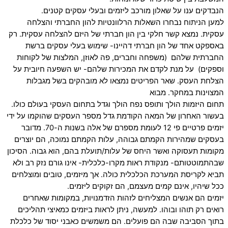
הנבדקים ענו על שאלון מורכב ליזמים ובעלי עסקים קטנים.
למען הניתוח נבחרו השאלות הרלוונטיות להון החברתי והצלחה
עסקית. נמצא קשר חלקי בין הון חברתי של היזם להצלחה עסקית. רק
באספקט אחד של הון חברתי דהיינו- שימוש בעלי עסקים ברשת
החברתית שלהם (משפחה וחברים, פה לאוזן, המלצות של לקוחות
וספקים) על מנת לקדם את המכירות שלהם- יש השפעה חיובית על
הצלחת העסק. שאר הפריטים נמצאו לא מובהקים בשל מגבלות
המצוינות במחקר. מבוא
תחום היזמות הולך ותופס נפח הולך וגדל בתחום העסקי בעולם כולו.
בעשור האחרון של המאה הקודמת גדל מספר העסקים שהוקמו על ידי
יזמים פרטיים פי 12 לעומת מספרם של אלה בשנות ה-70. מדובר
בעסקים שמהירות הקמתם גבוהה, עלות הקמתם נמוכה, הם יוצרים
מקומות תעסוקה ואשר היחס של עלות/תועלת בהם, הוא גבוה. הסיכון
שבהתמוטטותם- מנקודת ראות מקרו-כלכלית- אינו גורם נזק רב ולא
תביא לקריסת המערכת הכלכלית כולה. אך מיזמים, טובים ומוצלחים
ככל שיהיו, אינם קמים מעצמם, הם זקוקים ליזמים.
יזמים הם אנשים המצליחים לזהות הזדמנויות, במקומות שאחרים
רואים רק תוהו ובוהו. למעשה, ניתן לראות ביזמים כמאיצי תהליכים
בתוך הסביבה שבה הם פועלים. הם משמשים כאבני יסוד של כלכלת