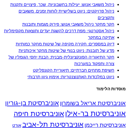
ניהול משאבי אנוש: יעילות בחשבוניות, שכר, פיצויים ותקנות
ניהול פרויקטים: ניווט בשלישיית לוחות זמנים, משאבים
ותקציבים
חקר מחקר ניהול משאבי אנוש: פירוק מגמות ותובנות
ניהול אסטרטגי: מפת דרכים להשגת יעדים ותוצאות מקסימליות
אתיקה במחקר
דיוק במספרים: חקירה מקיפה של שיטות מחקר כמותיות
מדע של תובנות: ניווט בנוף של שיטות מחקר איכותניות
חקר התיאוריה הפונקציונלית-מבנית: הבנת יחסי הגומלין של
צורה ותפקוד במערכות
חשיפת מתחים חברתיים: תיאוריית הקונפליקט
ניווט במלכודות האתנוצנטריות: אימוץ גיוון תרבותי
מוסדות הלימוד
אוניברסיטת בן-גוריון
אוניברסיטת אריאל בשומרון
אוניברסיטת בר-אילן
אוניברסיטת חיפה
אוניברסיטת תל-אביב
אוניברסיטת רייכמן
אורט