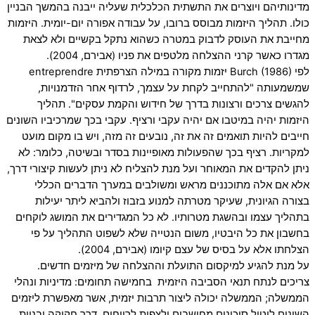
מדינותיהם ויוצרים את התשתית הכלכלית שעליה ייבנה בהמשך הבניין
כולו. תהליך היזמות מבוסס ברובו, על עבודה אפורה יום-יומית. היזמות
מחייבת את העוסק לדבוק במטרה כשהוא נתקל בקשיים ולא לצאת
מגדרו כאשר קרני ההצלחה מלטפים את פניו (אבירם, 2004).
לפי Burch (1986) יזמות מקורה במילה הצרפתית entreprendre
שמשמעותה "להתחייב לקחת על עצמך, לרדוף אחר הזדמנויות,
להגשים צרכים ורצונות בדרך של חידוש והקמת עסקים". תהליך
היזמות יהיה במיטבו אם יהיה עקבי ורציף. עקבי בכך שמרכיביו השונים
חייבים להיות תואמים זה את זה, נובעים זה מזה, ויש בו מקום מועט
למקריות. רציף בכך שהפעולות מאופיינות בסדר ובשיטה, כלומר: לא
ניתן להקדים את המאוחר ועל מנת להצליח לא ניתן לעשות קיצורי דרך,
אלא אם אלה מתוכננים מראש ומשולבים במערך הדברים הכללי
בצורה הגיונית, שעיקר מטרתה למנוע בזבוז ולהביא ליתר יעילות
בתהליך עצמו ובהשגת מטרותיו. לא כל המגדירים את המושג לוקחים
בחשבון את כל היבטיו, משום הנטייה שלא לשפוט התהליך על פי
הצלחתו אלא על בסיס של עצם קיומו (אבירם, 2004).
על מנת להגיע למיקסום התועלת וההצלחה של מיזמים חדשים.
צריכים לנתח תנאי הסביבה היזמית בחמישה תחומים: מדיניות ונהלי
הממשלה; הממשלה יכולה ליצור תרבות יזמית, אשר מאפשרת ליזמים
השונים ליטול סיכונים מחושבים ולצפות לרווחים, דרך חקיקה ובניית