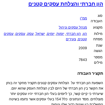
הון חברתי והצלחת עסקים קטנים
סוג
ממ"ן
העבודה
מקצוע
מנהל עסקים וניהול
מילות
הון
,
הון חברתי
,
יזמות
,
יזמים
,
ישראל
,
עסק
,
עסקים
,
עסקים
מפתח
קטנים
,
צעירים
שנת
2009
הגשה
מספר
7843
מילים
תקציר העבודה
השפעת הון חברתי על הצלחת עסקים קטנים תקציר מחקר זה בוחן
את הקשר בין הון חברתי של היזם לבין הצלחת העסק שהוא יוזם.
שיערתי כי קיים קשר, כך ליזמים בעלי הון חברתי יהיו עסקים יותר
מוצלחים. מסד הנתונים כלל 154 בעלי עסקים אשר נדגמו בשיטה
המשלבת בין שיטת כדור שלג ונוחות.