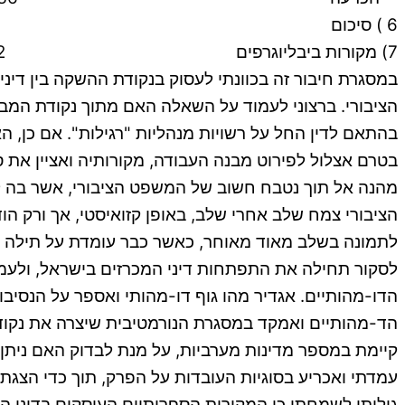
6 ) סיכום 41
7) מקורות ביבליוגרפים 42 מבוא:
במסגרת חיבור זה בכוונתי לעסוק בנקודת ההשקה בין די
הציבורי. ברצוני לעמוד על השאלה האם מתוך נקודת המבט
בהתאם לדין החל על רשויות מנהליות "רגילות". אם כן, ה
בטרם אצלול לפירוט מבנה העבודה, מקורותיה ואציין את
מהנה אל תוך נטבח חשוב של המשפט הציבורי, אשר בה לה
הציבורי צמח שלב אחרי שלב, באופן קזואיסטי, אך ורק 
לתמונה בשלב מאוד מאוחר, כאשר כבר עומדת על תילה מער
לסקור תחילה את התפתחות דיני המכרזים בישראל, ולעמ
הדו-מהותיים. אגדיר מהו גוף דו-מהותי ואספר על הנסיב
הד-מהותיים ואמקד במסגרת הנורמטיבית שיצרה את נקודת
קיימת במספר מדינות מערביות, על מנת לבדוק האם ניתן
עמדתי ואכריע בסוגיות העובדות על הפרק, תוך כדי הצגת 
גיליתי לשמחתי כי המקורות הספרותיים העוסקים בדיני ה