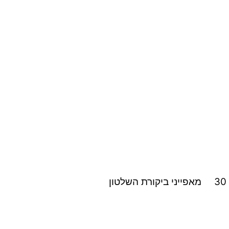
6 ) חלק V – ניתוח ודיון 30 התיאוריה הליברלית 30 מאפייני ביקורת השלטון