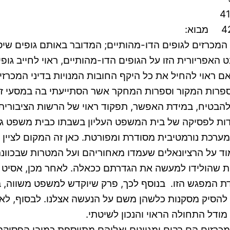
ני המכרזים לגופים הדו-מהותיים; המדובר באותם גופים 
 האפריורית הזו על הגופים הדו-מהותיים, ראוי לחייב גו
אם ראוי להחיל את כל היקף החובות המנויות בדיני המכרזי
 ספרות המקור וספרות המחקר אשר הסתייעתי בה במסעי זה
בטיח, במידת האפשר, תפקוד ראוי של הרשות הציבורית כ
הודות לפסיקה של בית המשפט העליון בשבתו כבית משפט ג
כת נורמטיבית מסודרת ומפורטת. כאן זה המקום לציין כ
וד על הרציונאלים שעמדו מאחוריהם ועל המטרות שבכוו
ות שהולידו למעשה את הגדרתם ככאלה. לאחר מכן, אסיט 
 המפגש הזו. בנוסף לכך, פרק שיוקדש למשפט משווה, בכ
 להסיק מסקנות כלשהן משם על הנעשה אצלנו. לבסוף, לא
מודל התחולה הראוי והנכון לשיטתי.
מכרזים הם רבים ומגוונים ואליהם מתווספת כמובן הפסיק