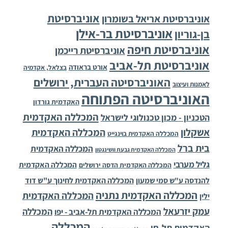
אוניברסיטת
אוניברסיטת אריאל בשומרון
אוניברסיטת בר-אילן
בן-גוריון
אוניברסיטת חיפה
אוניברסיטת רייכמן
אוניברסיטת תל-אביב
אורט בראודה
בצלאל, אקדמיה
האוניברסיטה העברית, ירושלים
לאמנות ועיצוב
האוניברסיטה הפתוחה
האקדמית גורדון
המכללה האקדמית
הטכניון - מכון טכנולוגי לישראל
אשקלון
המכללה האקדמית
המכללה האקדמית בוינגייט
בית ברל
המכללה האקדמית
המכללה האקדמית גבעת וושינגטון
גליל מערבי
המכללה האקדמית
המכללה האקדמית הדסה ירושלים
להנדסה ע"ש סמי שמעון
המכללה האקדמית לחינוך ע"ש דוד
המכללה האקדמית נתניה
המכללה האקדמית
ילין
עמק יזרעאל
המכללה
המכללה האקדמית תל-אביב - יפו
המכללה
האקדמית תל-חי