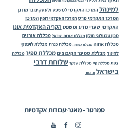
המכללה האקדמית תלפיות
למינהל
המרכז האקדמי למשפט ולעסקים ברמת גן
המרכז
המרכז האקדמי פרס
המרכז האקדמי רופין
הקריה האקדמית אונו
האקדמי שערי מדע ומשפט
מכללת אורנים
מכון טכנולוגי חולון
מכללת אורות ישראל
מכללת אחוה
מכללת לוינסקי
מכללת כנרת
מכללת אפרתה
מכללת ספיר
מכללת סמינר הקיבוצים
לחינוך
מכללת
שלוחת דרבי
צפת
מכללת שנקר
מכללת קיי
בישראל
ת.אחר
Back
סמרטר - מאגר עבודות אקדמיות
To
Top