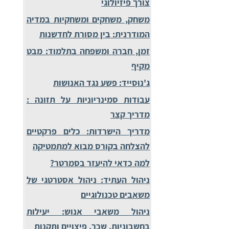
צורך פיזיולוגי
משחק, משחקים ומשחקיות במדיה
המודרנית: בין מסורת לחדשנות
זמן, חברה ומשפחה בתלמוד: מבט
מקיף
ג'נוסייד: פשע נגד האנושות
עבודות סמינריוניות על תזונה :
מדריך קצר
מדריך הישרדות: כלים פרקטיים
להצלחה בקורס מבוא למתמטיקה
למה כדאי להיעזר בסמרטר?
ניהול העתיד: ניהול אסטרטגי של
משאבים טכנולוגיים
ניהול משאבי אנוש: יעילות
בחשבוניות, שכר, פיצויים ותקנות