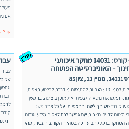
פעולה 
אם נית
קרא ע
ממ"ן
–– קורס: 14031 מחקר איכותני
עבוד
ינוך – האוניברסיטה הפתוחה
עבודה 
"ן 13 , ציון 85
אחסון,
שאלות לממן 13 : הנחיות להתנסות מודרכת לביצוע תצפית
גות- תאמו את נושא התצפית ואת אופן ביצועה, בהמשך
להסבי
עו קידוד משותף לשתי התצפיות. על כל אחד משני
קידוד
י הצוות לקיים תצפית שתאפשר לכם לאסוף מידע אודות
דני א
 המחקר בו עסקתם עד כה במהלך הקורס. הסבירו, מהי