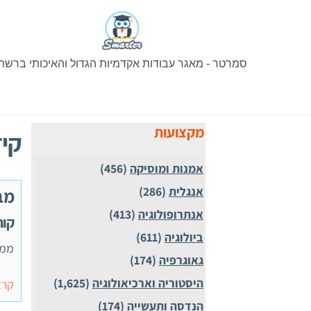
Ski
t
conten
סמרטר - מאגר עבודות אקדמיות הגדול והאיכותי ברשת
מקצועות
קיד
אמנות ומוסיקה
(456)
אנגלית
(286)
מב
אנתרופולוגיה
(413)
קורס 10136 , ממ
ביולוגיה
(611)
ממן 13-מבוא לפסיכולוג
גאוגרפיה
(174)
היסטוריה וארכיאולוגיה
(1,625)
קרא
הנדסה ותעשייה
(174)