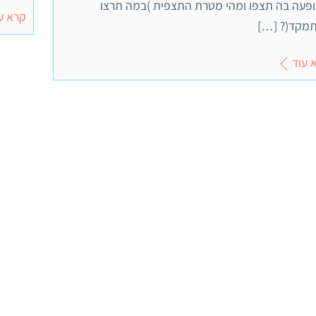
פעה בה תצפו ומהי מטרת התצפית )במה תרצו
קרא ע
מקד(? […]
 עוד