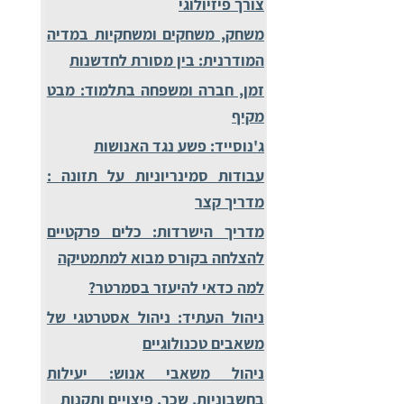
צורך פיזיולוגי
משחק, משחקים ומשחקיות במדיה
המודרנית: בין מסורת לחדשנות
זמן, חברה ומשפחה בתלמוד: מבט
מקיף
ג'נוסייד: פשע נגד האנושות
עבודות סמינריוניות על תזונה :
מדריך קצר
מדריך הישרדות: כלים פרקטיים
להצלחה בקורס מבוא למתמטיקה
למה כדאי להיעזר בסמרטר?
ניהול העתיד: ניהול אסטרטגי של
משאבים טכנולוגיים
ניהול משאבי אנוש: יעילות
בחשבוניות, שכר, פיצויים ותקנות