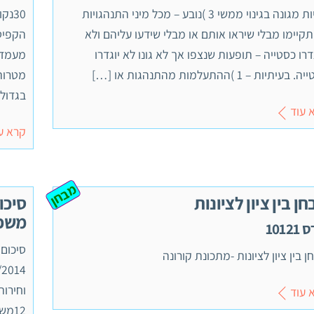
להיות מגונה בגינוי ממשי 3 )נובע – מכל מיני התנהגויות
30נ
קיימו מבלי שיראו אותם או מבלי שידעו עליהם ולא
הקפיט
דרו כסטייה – תופעות שנצפו אך לא גונו לא יוגדרו
מעמדי
בעיתיות – 1 )ההתעלמות מהתנהגות או […]
מטרות
בגדול
 עוד
קרא ע
מבחן
ן בין ציון לציונות
סיכו
משפט
10121
סיכום 
 בין ציון לציונות -מתכונת קורונה
 עוד
12מ