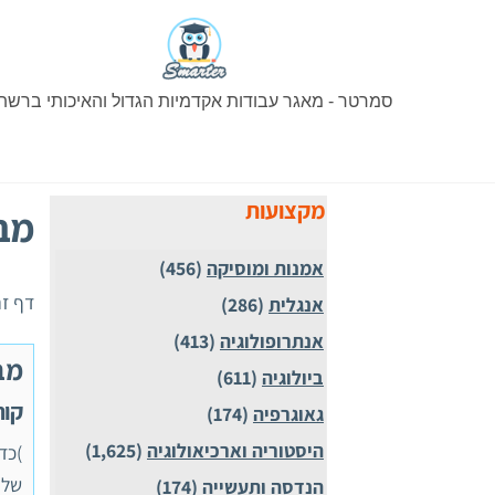
Ski
t
conten
סמרטר - מאגר עבודות אקדמיות הגדול והאיכותי ברשת
מקצועות
מבח
אמנות ומוסיקה
(456)
דף זה
אנגלית
(286)
אנתרופולוגיה
(413)
מב
ביולוגיה
(611)
קורס 
גאוגרפיה
(174)
היסטוריה וארכיאולוגיה
(1,625)
)כד
הנדסה ותעשייה
(174)