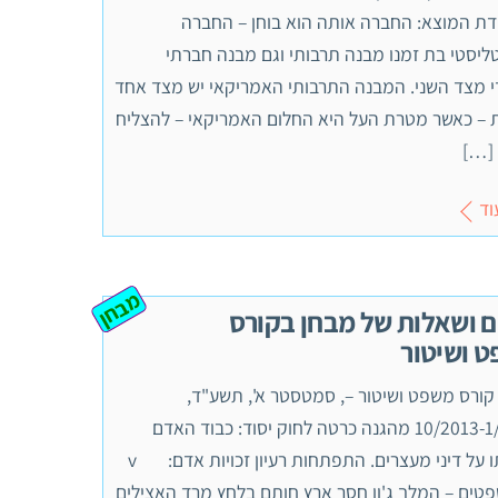
קודת המוצא: החברה אותה הוא בוחן – החברה
ליסטי בת זמנו מבנה תרבותי וגם מבנה חברתי
 מצד השני. המבנה התרבותי האמריקאי יש מצד אחד
 – כאשר מטרת העל היא החלום האמריקאי – להצליח
 […]
וד
מבחן
ם ושאלות של מבחן בקורס
 ושיטור
קורס משפט ושיטור –, סמטסטר א', תשע"ד,
10/2013-1/2014 מהגנה כרטה לחוק יסוד: כבוד האדם
וחירותו על דיני מעצרים. התפתחות רעיון זכויות אדם: v
שפטים – המלך ג'ון חסר ארץ חותם בלחץ מרד האצילים