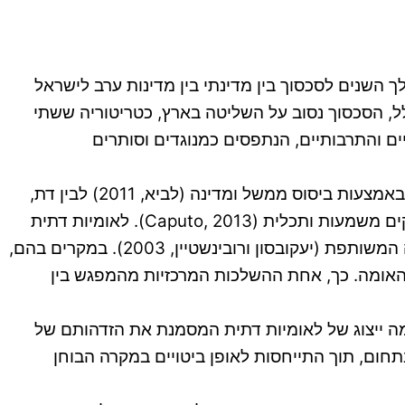
 השנים לסכסוך בין מדינתי בין מדינות ערב לישראל
לל, הסכסוך נסוב על השליטה בארץ, כטריטוריה ששתי
ם והתרבותיים, הנתפסים כמנוגדים וסותרים
עבודת מחקר זו מתמקדת בלאומיות דתית שהנה נקודת המפגש בין לאומיות, שהנה שאיפתו של עם להגדרה עצמית באמצעות ביסוס ממשל ומדינה (לביא, 2011) לבין דת,
שהנה מערכת האמונות הרוחניות והמוסריות של הפרט והחברה אליה הוא שייך, תוך שימוש בסמלים וטקסים המעניקים משמעות ותכלית (Caputo, 2013). לאומיות דתית
מניחה זהות דתית בין הפרטים השייכים ללאום וכן, היסטוריה, מנהגים ותרבות משותפת שהאחרונים חולקים במדינה המשותפת (יעקובסון ורובינשטיין, 2003). במקרים בהם,
ת האומה. כך, אחת ההשלכות המרכזיות מהמפגש בין
2015, כמקרה בוחן ושואלת האם היא מדגימה ייצוג של לאומיות דתית המסמנת את הזדהותם של
ום, תוך התייחסות לאופן ביטויים במקרה הבוחן