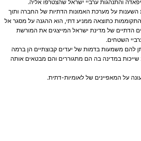
יפאדה והתנהגות ערביי ישראל שהצטרפו אליה.
תר, שאיפתו של עם להגדרה עצמית על ידי ביסוס ממשל ומדינה (לביא, 2011) באמצעות השענות על מערכת האמונות הדתיות של החברה ותוך
ישראל, הצטרפו להתקוממות כתוצאה ממניע דתי, הוא ההגנה על מסגר אל
לים הדתיים של מדינת ישראל המייצגים את המורשת
ביי השטחים.
ן להם משמעות בדמות של יעדים קבוצתיים הן ברמה
 שייכות במדינה בה הם מתגוררים והם מבטאים אותה
ונה על המאפיינים של לאומיות-דתית.