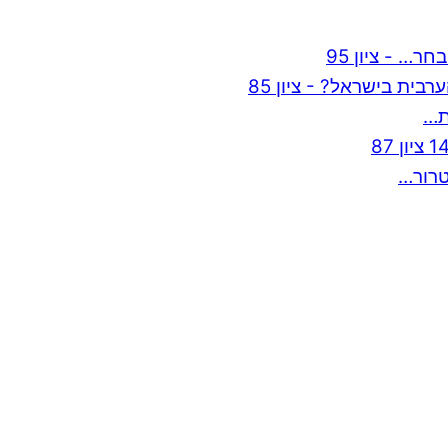
… - ציון 95
ת בישראל? - ציון 85
ת…
טרור…