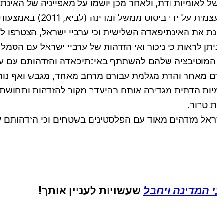
ל לאומיות ודת, ולאחר מכן יושמו על מאפייניה של האינת
לאומיות דתית, שהנה בין הי
ם (Caputo, 2013) נמצאה כמאפיינת את האינתיפאדה השלישית וכי ערביי 
ן לראות כי ניכור ואי הזדהות של ערביי ישראל עם הסמ
 המוטיבציה שלהם להשתתף באינתיפאדה והזדהותם עם ער
ם מאחר והדת מגלמת עבורם מרחב מאחד, מגבש ואף נות
ומיות הדתית מגדירה אותם בהיעדר מקור להזדהות ותחושת
 טרור.
שראל מזדהים מאוד עם הפלסטינים בשטחים וכי הזדהותם ע
 המדינה ויחבל
שעשויות לעניין אותך!