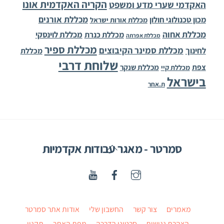
הקריה האקדמית אונו
האקדמי שערי מדע ומשפט
מכללת אורנים
מכון טכנולוגי חולון
מכללת אורות ישראל
מכללת אחוה
מכללת לוינסקי
מכללת כנרת
מכללת אפרתה
מכללת ספיר
מכללת סמינר הקיבוצים
לחינוך
מכללת
שלוחת דרבי
צפת
מכללת שנקר
מכללת קיי
בישראל
ת.אחר
Back
סמרטר - מאגר עבודות אקדמיות
To
Top
מאמרים
צור קשר
החשבון שלי
אודות אתר סמרטר
הצהרת נגישות
סרטוני הדרכה
מפת האתר
תקנון