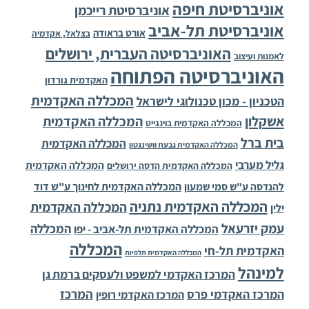
אוניברסיטת חיפה
אוניברסיטת רייכמן
אוניברסיטת תל-אביב
אורט בראודה
בצלאל, אקדמיה
האוניברסיטה העברית, ירושלים
לאמנות ועיצוב
האוניברסיטה הפתוחה
האקדמית גורדון
המכללה האקדמית
הטכניון - מכון טכנולוגי לישראל
אשקלון
המכללה האקדמית
המכללה האקדמית בוינגייט
בית ברל
המכללה האקדמית
המכללה האקדמית גבעת וושינגטון
גליל מערבי
המכללה האקדמית
המכללה האקדמית הדסה ירושלים
להנדסה ע"ש סמי שמעון
המכללה האקדמית לחינוך ע"ש דוד
המכללה האקדמית נתניה
המכללה האקדמית
ילין
עמק יזרעאל
המכללה
המכללה האקדמית תל-אביב - יפו
המכללה
האקדמית תל-חי
המכללה האקדמית תלפיות
למינהל
המרכז האקדמי למשפט ולעסקים ברמת גן
המרכז
המרכז האקדמי פרס
המרכז האקדמי רופין