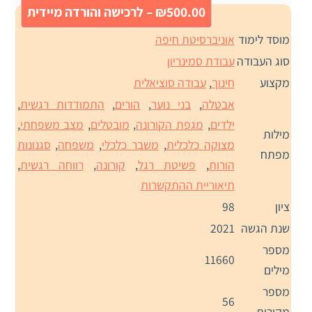
₪500.00 – לרכישה והורדה מיידית
מוסד לימוד
אוניברסיטת חיפה
סוג העבודה
עבודת סמינריון
מקצוע
חינוך
,
עבודה סוציאלית
אבטלה
,
בני נוער
,
הורים
,
התמודדות רגשית
,
ילדים
,
מגפת הקורונה
,
מובטלים
,
מצב משפחתי
,
מילות
מצוקה כלכלית
,
משבר כלכלי
,
משפחה
,
סגנונות
מפתח
הורות
,
פשיטת רגל
,
קורונה
,
רווחה רגשית
,
תיאוריית ההתקשרות
ציון
98
שנת הגשה
2021
מספר
11660
מילים
מספר
56
מקורות