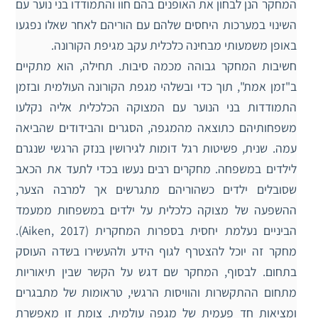
המחקר הנן לבחון את האופנים בהם חוו והתמודדו בני נוער עם
השינוי במערכות היחסים שלהם עם הוריהם לאחר שאלו נפגעו
באופן משמעותי מבחינה כלכלית עקב מגיפת הקורונה.
חשיבות המחקר גבוהה מכמה סיבות. תחילה, הוא מתקיים
ב"זמן אמת", תוך כדי ובשלהי מגפת הקורונה העולמית ובזמן
התמודדות בני הנוער עם המצוקה הכלכלית אליה נקלעו
משפחותיהם כתוצאה מהמגפה, הסגרים והבידודים שהביאה
עמה. שנית, פשיטות רגל דומות לגירושין בנזק הרגשי שנגרם
לילדים במשפחה. מחקרים רבים נעשו בכדי לתעד את הכאב
שסובלים ילדים כשהוריהם מתגרשים אך למרבה הצער,
ההשפעה של מצוקה כלכלית על ילדים במשפחות ממעמד
הביניים נעלמת יחסית בספרות המחקרית (Aiken, 2017).
מחקר זה יוכל להצטרף לגוף הידע ולהעשירו בשדה העוסק
בתחום. לבסוף, המחקר שם דגש על הקשר שבין תיאוריות
מתחום ההתקשרות והוויסות הרגשי, טראומות של מתבגרים
ומציאות חד פעמית של מגפה עולמית. צומת זו מאפשרת