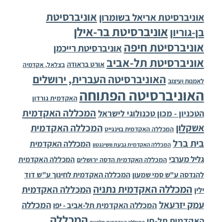
אוניברסיטת
אוניברסיטת אריאל בשומרון
אוניברסיטת בר-אילן
בן-גוריון
אוניברסיטת חיפה
אוניברסיטת רייכמן
אוניברסיטת תל-אביב
אורט בראודה
בצלאל, אקדמיה
האוניברסיטה העברית, ירושלים
לאמנות ועיצוב
האוניברסיטה הפתוחה
האקדמית גורדון
המכללה האקדמית
הטכניון - מכון טכנולוגי לישראל
אשקלון
המכללה האקדמית
המכללה האקדמית בוינגייט
בית ברל
המכללה האקדמית
המכללה האקדמית גבעת וושינגטון
גליל מערבי
המכללה האקדמית
המכללה האקדמית הדסה ירושלים
להנדסה ע"ש סמי שמעון
המכללה האקדמית לחינוך ע"ש דוד
המכללה האקדמית נתניה
המכללה האקדמית
ילין
עמק יזרעאל
המכללה
המכללה האקדמית תל-אביב - יפו
המכללה
האקדמית תל-חי