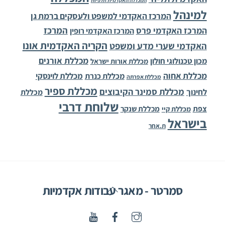
המכללה האקדמית תלפיות
למינהל
המרכז האקדמי למשפט ולעסקים ברמת גן
המרכז
המרכז האקדמי פרס
המרכז האקדמי רופין
הקריה האקדמית אונו
האקדמי שערי מדע ומשפט
מכללת אורנים
מכון טכנולוגי חולון
מכללת אורות ישראל
מכללת אחוה
מכללת לוינסקי
מכללת כנרת
מכללת אפרתה
מכללת ספיר
מכללת סמינר הקיבוצים
לחינוך
מכללת
שלוחת דרבי
צפת
מכללת שנקר
מכללת קיי
בישראל
ת.אחר
Back
סמרטר - מאגר עבודות אקדמיות
To
Top