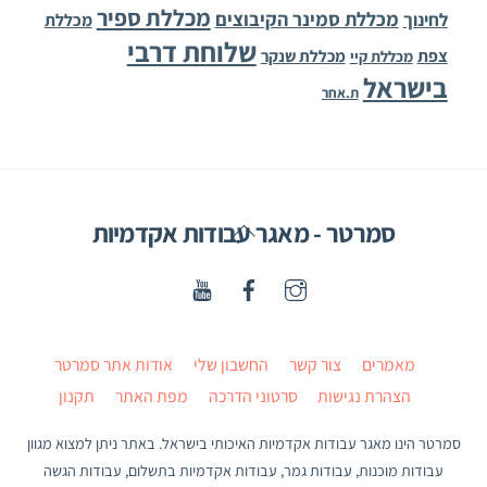
מכללת ספיר
מכללת סמינר הקיבוצים
לחינוך
מכללת
שלוחת דרבי
צפת
מכללת שנקר
מכללת קיי
בישראל
ת.אחר
Back
סמרטר - מאגר עבודות אקדמיות
To
Top
מאמרים
צור קשר
החשבון שלי
אודות אתר סמרטר
הצהרת נגישות
סרטוני הדרכה
מפת האתר
תקנון
סמרטר הינו מאגר עבודות אקדמיות האיכותי בישראל. באתר ניתן למצוא מגוון
עבודות מוכנות, עבודות גמר, עבודות אקדמיות בתשלום, עבודות הגשה