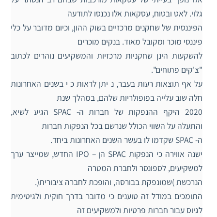
גלוי. לאט ובטוח, עסקאות אלו נכנסו לתודעה
הפיננסית של שחקנים מרכזיים בשוק ההון, וכיום מדובר על כלי
פיננסי מוכר ומקובל מאוד. בנקים מוכרים
להשקעות הינן שחקניות מרכזיות והמשקיעים נוהרים לכתוב
"צ'קים פתוחים".
על אף תוצאות רעות בעבר, נ יתן לראות כ י בשנים האחרונות
חלה שוב עלייה בפופולריות שלהם, במהלך שנת
2020 היקף ההנפקות של חברות ה- SPAC הגיע לשיא,
והתעלה על השווי הכולל שנרשם בכל הנפקות חברות
ה- SPAC שקדמו לו בעשר השנים האחרונות ביחד.
ישנה אווירה כי הנפקות SPAC הן – IPO החדש, שמייצר ערך
למשקיעים, לספונסר ולחברת המטרה
הנרכשת )שמונפקת בבורסה, והופכת לחברה ציבורית(.
התומכים במודל זה טוענים כי מדובר בדרך חוקית ולגיטימית
לגיוס עבור חברות פרטיות ולמשקיעים זה