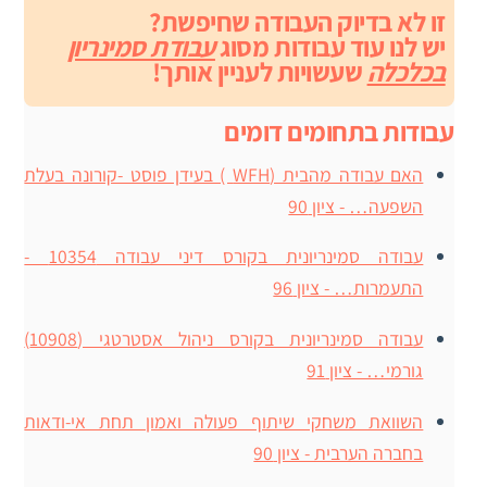
זו לא בדיוק העבודה שחיפשת?
יש לנו עוד עבודות מסוג
עבודת סמינריון
בכלכלה
שעשויות לעניין אותך!
עבודות בתחומים דומים
האם עבודה מהבית (WFH ) בעידן פוסט -קורונה בעלת
השפעה… - ציון 90
עבודה סמינריונית בקורס דיני עבודה 10354 -
התעמרות… - ציון 96
עבודה סמינריונית בקורס ניהול אסטרטגי (10908)
גורמי… - ציון 91
השוואת משחקי שיתוף פעולה ואמון תחת אי-ודאות
בחברה הערבית - ציון 90