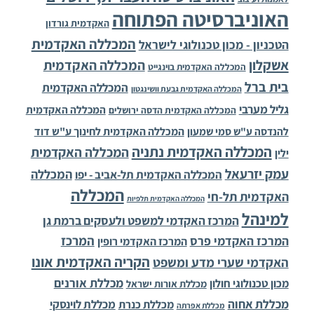
האוניברסיטה הפתוחה
האקדמית גורדון
המכללה האקדמית
הטכניון - מכון טכנולוגי לישראל
אשקלון
המכללה האקדמית
המכללה האקדמית בוינגייט
בית ברל
המכללה האקדמית
המכללה האקדמית גבעת וושינגטון
גליל מערבי
המכללה האקדמית
המכללה האקדמית הדסה ירושלים
להנדסה ע"ש סמי שמעון
המכללה האקדמית לחינוך ע"ש דוד
המכללה האקדמית נתניה
המכללה האקדמית
ילין
עמק יזרעאל
המכללה
המכללה האקדמית תל-אביב - יפו
המכללה
האקדמית תל-חי
המכללה האקדמית תלפיות
למינהל
המרכז האקדמי למשפט ולעסקים ברמת גן
המרכז
המרכז האקדמי פרס
המרכז האקדמי רופין
הקריה האקדמית אונו
האקדמי שערי מדע ומשפט
מכללת אורנים
מכון טכנולוגי חולון
מכללת אורות ישראל
מכללת אחוה
מכללת לוינסקי
מכללת כנרת
מכללת אפרתה