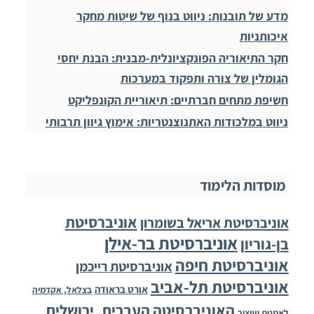
מדע של תובנות: ניווט בנוף של שיטות מחקר
איכותניות
חקר התיאוריה הפונקציונלית-מבנית: הבנת יחסי
הגומלין של צורה ותפקוד במערכות
חשיפת מתחים חברתיים: תיאוריית הקונפליקט
ניווט במלכודות האתנוצנטריות: אימוץ גיוון תרבותי
מוסדות הלימוד
אוניברסיטת
אוניברסיטת אריאל בשומרון
אוניברסיטת בר-אילן
בן-גוריון
אוניברסיטת חיפה
אוניברסיטת רייכמן
אוניברסיטת תל-אביב
אורט בראודה
בצלאל, אקדמיה
האוניברסיטה העברית, ירושלים
לאמנות ועיצוב