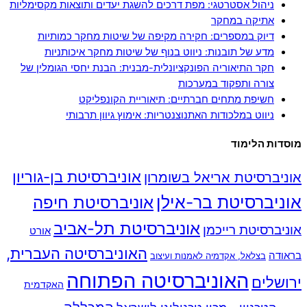
ניהול אסטרטגי: מפת דרכים להשגת יעדים ותוצאות מקסימליות
אתיקה במחקר
דיוק במספרים: חקירה מקיפה של שיטות מחקר כמותיות
מדע של תובנות: ניווט בנוף של שיטות מחקר איכותניות
חקר התיאוריה הפונקציונלית-מבנית: הבנת יחסי הגומלין של
צורה ותפקוד במערכות
חשיפת מתחים חברתיים: תיאוריית הקונפליקט
ניווט במלכודות האתנוצנטריות: אימוץ גיוון תרבותי
מוסדות הלימוד
אוניברסיטת בן-גוריון
אוניברסיטת אריאל בשומרון
אוניברסיטת בר-אילן
אוניברסיטת חיפה
אוניברסיטת תל-אביב
אוניברסיטת רייכמן
אורט
האוניברסיטה העברית,
בראודה
בצלאל, אקדמיה לאמנות ועיצוב
האוניברסיטה הפתוחה
ירושלים
האקדמית