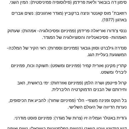
סימון דה בובואר וליאת פרידמן (פילוסופיה פמיניסטית): המין השני.
רוזאבת׳ מוס קאנטר וניצה ברקוביץ (מגדר וארגונים): נשים וגברים
בארגון (1977).
ננסי צ'ודורו ואריאלה פרידמן (פמיניזם ופסיכולוגיה- אמהות): שעתוק
האמהות- פסיכואנליזה והסוציולוגיה של המגדר.
סנדרה גילברט וסוזן גובאר (פמיניזם וספרות): ראי הקיר של המלכה-
המשוגעת בעליית הגג.
קתרין מקינון ואורית קמיר (פמיניזם ומשפט): תשוקה וכוח, פמיניזם
ליברלי ומשפט.
קרול פייטמן ושרה הלמן (פמיניזם ואזרחות): ימי בראשית, האב
וחירותם של הבנים הדמוקרטיה הליברלית.
בל הוקס ופנינה מוצפי- הלר (פמיניזם שחור): להביע את הכיסופים,
נערות הדיווה של העולם השלישי.
ג'ודית באטלר ועמליה זיו (צרות של מגדר): פמיניזם פוסט מודרני.
דניז קנדיוטי וערין הווארי (הנשים הפלסטיניות בישראל): נשים ואומה.