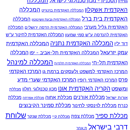
המכללה
הטכניון - מכון טכנולוגי לישראל
גורדון
האקדמית אשקלון
המכללה
המכללה האקדמית בוינגייט
האקדמית בית ברל
המכללה
המכללה האקדמית גבעת וושינגטון
האקדמית גליל מערבי
המכללה
המכללה האקדמית הדסה ירושלים
האקדמית להנדסה ע"ש סמי שמעון
המכללה האקדמית לחינוך ע"ש
המכללה האקדמית נתניה
המכללה האקדמית
דוד ילין
עמק יזרעאל
המכללה
המכללה האקדמית תל-אביב - יפו
המכללה למינהל
האקדמית תל-חי
המכללה האקדמית תלפיות
המרכז האקדמי למשפט ולעסקים ברמת גן
המרכז האקדמי
המרכז האקדמי שערי מדע
פרס
המרכז האקדמי רופין
הקריה האקדמית אונו
ומשפט
מכון טכנולוגי חולון
מכללת
מכללת אורנים
מכללת אחוה
מכללת
אורות ישראל
מכללת אפרתה
מכללת סמינר הקיבוצים
כנרת
מכללת לוינסקי לחינוך
שלוחת
מכללת ספיר
מכללת צפת
מכללת שנקר
מכללת קיי
דרבי בישראל
ת.אחר