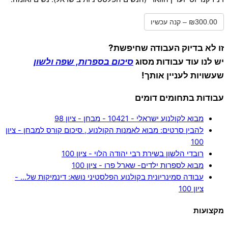
₪300.00 – קנה עכשיו
זו לא בדיוק העבודה שחיפשת?
יש לנו עוד עבודות מסוג
סיכום בספרות, שפה ולשון
שעשויות לעניין אותך!
עבודות בתחומים דומים
מבוא לקולנוע ישראלי - 10421 - מבחן - ציון 98
להבין סרטים: מבוא לאמנות הקולנוע , סיכום קורס למבחן - ציון
100
רובדי הלשון בשירת רבי יהודה הלוי - ציון 100
מבוא לספרות ילדים- שארל פרו - ציון 100
עבודה סמינריונית בקולנוע הפלסטיני נושא: דינמיקות של… -
ציון 100
מקצועות