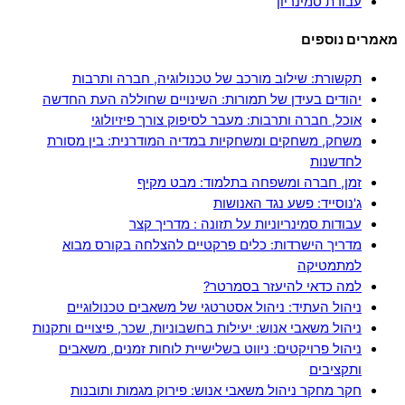
עבודת סמינריון
מאמרים נוספים
תקשורת: שילוב מורכב של טכנולוגיה, חברה ותרבות
יהודים בעידן של תמורות: השינויים שחוללה העת החדשה
אוכל, חברה ותרבות: מעבר לסיפוק צורך פיזיולוגי
משחק, משחקים ומשחקיות במדיה המודרנית: בין מסורת
לחדשנות
זמן, חברה ומשפחה בתלמוד: מבט מקיף
ג'נוסייד: פשע נגד האנושות
עבודות סמינריוניות על תזונה : מדריך קצר
מדריך הישרדות: כלים פרקטיים להצלחה בקורס מבוא
למתמטיקה
למה כדאי להיעזר בסמרטר?
ניהול העתיד: ניהול אסטרטגי של משאבים טכנולוגיים
ניהול משאבי אנוש: יעילות בחשבוניות, שכר, פיצויים ותקנות
ניהול פרויקטים: ניווט בשלישיית לוחות זמנים, משאבים
ותקציבים
חקר מחקר ניהול משאבי אנוש: פירוק מגמות ותובנות