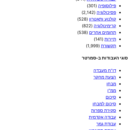
פילוסופיה
(301)
פסיכולוגיה
(2,142)
קולנוע ותאטרון
(528)
קרימינולוגיה
(822)
תחומים אחרים
(538)
תיירות
(141)
תקשורת
(1,999)
סוגי העבודות ב-סמרטר
דו"ח מעבדה
הצעת מחקר
מבחן
ממ"ן
סיכום
סיכום למבחן
סקירת ספרות
עבודה אקדמית
עבודת גמר