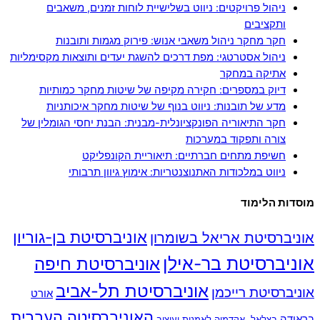
ניהול פרויקטים: ניווט בשלישיית לוחות זמנים, משאבים
ותקציבים
חקר מחקר ניהול משאבי אנוש: פירוק מגמות ותובנות
ניהול אסטרטגי: מפת דרכים להשגת יעדים ותוצאות מקסימליות
אתיקה במחקר
דיוק במספרים: חקירה מקיפה של שיטות מחקר כמותיות
מדע של תובנות: ניווט בנוף של שיטות מחקר איכותניות
חקר התיאוריה הפונקציונלית-מבנית: הבנת יחסי הגומלין של
צורה ותפקוד במערכות
חשיפת מתחים חברתיים: תיאוריית הקונפליקט
ניווט במלכודות האתנוצנטריות: אימוץ גיוון תרבותי
מוסדות הלימוד
אוניברסיטת בן-גוריון
אוניברסיטת אריאל בשומרון
אוניברסיטת בר-אילן
אוניברסיטת חיפה
אוניברסיטת תל-אביב
אוניברסיטת רייכמן
אורט
האוניברסיטה העברית,
בראודה
בצלאל, אקדמיה לאמנות ועיצוב