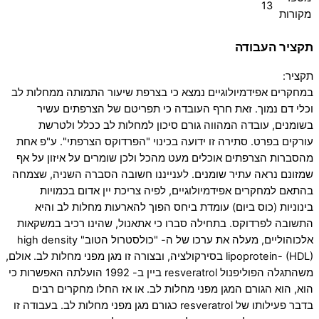
13
מקורות
תקציר העבודה
תקציר:
במחקרים אפידמיולוגיים נמצא כי בצרפת שיעור התמותה ממחלות לב
וכלי דם נמוך. זאת חרף העובדה כי תפריטם של הצרפתים עשיר
בשומנים, עובדה המהווה גורם סיכון למחלות לב ככלל ולטרשת
עורקים בפרט. סתירה זו ידועה בכינוי "הפרדוקס הצרפתי". ע"פ אחת
מהסברות הצרפתים אוכלים מעט מהכל ולכן שומרים על איזון על אף
שמזונם נראה עתיר שומנים. לענייננו חשובה הסברה השניה, שצמחה
בהתאם למחקרים אפידמיולוגיים, לפיה צריכת יין אדום בכמויות
בינוניות (כוס ביום) עומדת ביחס הפוך להארעות מחלות לב והיא
התשובה לפרדוקס. בתחילה סברו כי אתאנול, שהינו רכיב במשקאות
אלכוהוליים, מעלה את ערכו של ה- "כולסטרול הטוב" high density
lipoprotein- (HDL) בסירקולציה, ובצורה זו מגן מפני מחלות לב. אולם,
משהתגלה הפוליפנול resveratrol ביין ב- 1992 הועלתה האפשרות כי
הוא, הוא הגורם המגן מפני מחלות לב. או אז החלו מחקרים רבים
בדבר פעילותו של resveratrol כגורם מגן מפני מחלות לב. בעבודה זו