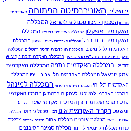
האוניברסיטה הפתוחה
ירושלים
האקדמית
המכללה
הטכניון - מכון טכנולוגי לישראל
גורדון
האקדמית אשקלון
המכללה
המכללה האקדמית בוינגייט
האקדמית בית ברל
המכללה
המכללה האקדמית גבעת וושינגטון
האקדמית גליל מערבי
המכללה
המכללה האקדמית הדסה ירושלים
האקדמית להנדסה ע"ש סמי שמעון
המכללה האקדמית לחינוך ע"ש
המכללה האקדמית נתניה
המכללה האקדמית
דוד ילין
עמק יזרעאל
המכללה
המכללה האקדמית תל-אביב - יפו
המכללה למינהל
האקדמית תל-חי
המכללה האקדמית תלפיות
המרכז האקדמי למשפט ולעסקים ברמת גן
המרכז האקדמי
המרכז האקדמי שערי מדע
פרס
המרכז האקדמי רופין
הקריה האקדמית אונו
ומשפט
מכון טכנולוגי חולון
מכללת
מכללת אורנים
מכללת אחוה
מכללת
אורות ישראל
מכללת אפרתה
מכללת סמינר הקיבוצים
כנרת
מכללת לוינסקי לחינוך