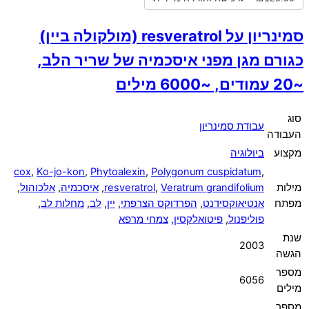
סמינריון על resveratrol (מולקולה ביין)
כגורם מגן מפני איסכמיה של שריר הלב,
~20 עמודים, ~6000 מילים
סוג
עבודת סמינריון
העבודה
מקצוע
ביולוגיה
cox
,
Ko-jo-kon
,
Phytoalexin
,
Polygonum cuspidatum
,
מילות
Veratrum grandifolium
,
resveratrol
,
איסכמיה
,
אלכוהול
,
מפתח
אנטיאוקסידנט
,
הפרדוקס הצרפתי
,
יין
,
לב
,
מחלות לב
,
פוליפנול
,
פיטואלקסין
,
צמחי מרפא
שנת
2003
הגשה
מספר
6056
מילים
מספר