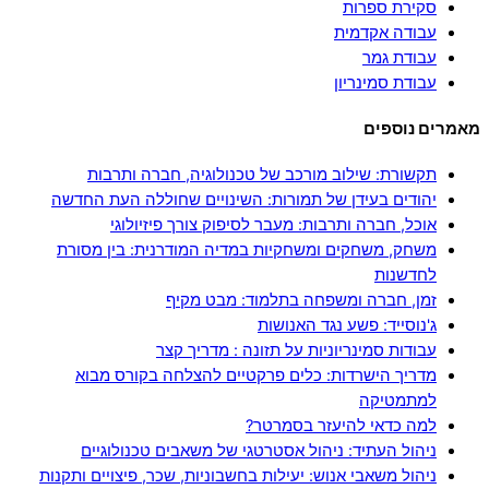
סקירת ספרות
עבודה אקדמית
עבודת גמר
עבודת סמינריון
מאמרים נוספים
תקשורת: שילוב מורכב של טכנולוגיה, חברה ותרבות
יהודים בעידן של תמורות: השינויים שחוללה העת החדשה
אוכל, חברה ותרבות: מעבר לסיפוק צורך פיזיולוגי
משחק, משחקים ומשחקיות במדיה המודרנית: בין מסורת
לחדשנות
זמן, חברה ומשפחה בתלמוד: מבט מקיף
ג'נוסייד: פשע נגד האנושות
עבודות סמינריוניות על תזונה : מדריך קצר
מדריך הישרדות: כלים פרקטיים להצלחה בקורס מבוא
למתמטיקה
למה כדאי להיעזר בסמרטר?
ניהול העתיד: ניהול אסטרטגי של משאבים טכנולוגיים
ניהול משאבי אנוש: יעילות בחשבוניות, שכר, פיצויים ותקנות