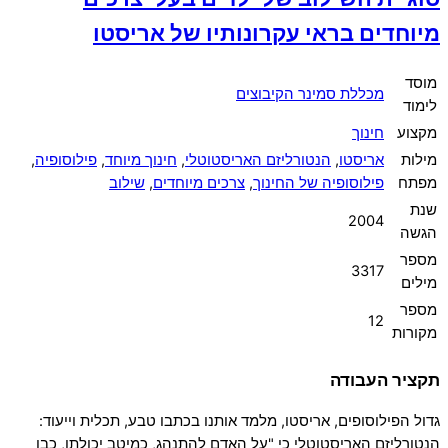
מיוחדים בראי עקרונותיו של אריסטו
מוסד
מכללת סמינר הקיבוצים
לימוד
מקצוע
חינוך
מילות
אריסטו
,
הנטורליזם האריסטוטלי
,
חינוך מיוחד
,
פילוסופיה
,
מפתח
פילוסופיה של החינוך
,
צרכים מיוחדים
,
שילוב
שנת
2004
הגשה
מספר
3317
מילים
מספר
12
מקורות
תקציר העבודה
גדול הפילוסופים, אריסטו, מלמד אותנו בכתבו טבע, תכלית וייעוד:
הנטורליזם האריסטוטלי כי "על האדם להתנהג, כמיטב יכולתו, כבן