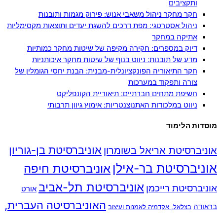
ותקציבים
חקר מחקר ניהול משאבי אנוש: פירוק מגמות ותובנות
ניהול אסטרטגי: מפת דרכים להשגת יעדים ותוצאות מקסימליות
אתיקה במחקר
דיוק במספרים: חקירה מקיפה של שיטות מחקר כמותיות
מדע של תובנות: ניווט בנוף של שיטות מחקר איכותניות
חקר התיאוריה הפונקציונלית-מבנית: הבנת יחסי הגומלין של
צורה ותפקוד במערכות
חשיפת מתחים חברתיים: תיאוריית הקונפליקט
ניווט במלכודות האתנוצנטריות: אימוץ גיוון תרבותי
מוסדות הלימוד
אוניברסיטת בן-גוריון
אוניברסיטת אריאל בשומרון
אוניברסיטת בר-אילן
אוניברסיטת חיפה
אוניברסיטת תל-אביב
אוניברסיטת רייכמן
אורט
האוניברסיטה העברית,
בראודה
בצלאל, אקדמיה לאמנות ועיצוב