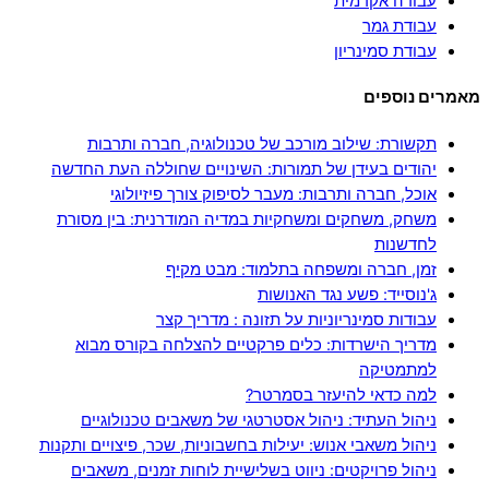
עבודה אקדמית
עבודת גמר
עבודת סמינריון
מאמרים נוספים
תקשורת: שילוב מורכב של טכנולוגיה, חברה ותרבות
יהודים בעידן של תמורות: השינויים שחוללה העת החדשה
אוכל, חברה ותרבות: מעבר לסיפוק צורך פיזיולוגי
משחק, משחקים ומשחקיות במדיה המודרנית: בין מסורת
לחדשנות
זמן, חברה ומשפחה בתלמוד: מבט מקיף
ג'נוסייד: פשע נגד האנושות
עבודות סמינריוניות על תזונה : מדריך קצר
מדריך הישרדות: כלים פרקטיים להצלחה בקורס מבוא
למתמטיקה
למה כדאי להיעזר בסמרטר?
ניהול העתיד: ניהול אסטרטגי של משאבים טכנולוגיים
ניהול משאבי אנוש: יעילות בחשבוניות, שכר, פיצויים ותקנות
ניהול פרויקטים: ניווט בשלישיית לוחות זמנים, משאבים