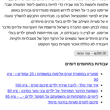
אלמוות ולעשות כל מה שבידו כדי לחיות בהתאם ליסוד המעולה שבו".
אריסטו טען כי על האדם לדרוש מעצמו סטנדרטים גבוהים באופן
שיביא למיצוי הפוטנציאל הגלום בו. מבחינתנו התבקש להשליך טענה
זו על סוגיית השילוב של ילדים בעלי צרכים מיוחדים.
ננסה לבחון האם החברה בישראל מיישמת את העקרונות עליהם מדבר
אריסטו. יש לציין כי בעבודתנו זו, אנו מתייחסות לאותם ילדים בעלי
צרכים מיוחדים אשר נמצאים על הרצף הקל של מוגבלויות ולקויות.
העבודה לא כוללת אזכור מקורות בגוף הטקסט
₪200.00 – קנה עכשיו
עבודות בתחומים דומים
סמנריון במסגרת קורס אלימות במשפחה ן 20 עמודים ן - ציון
90
איך שיר נולד- להבין שירת ילדים סיכום קורס - ציון 100
השפעת החינוך המוזיקלי על ילדים ובני נוער בסיכון - ציון 90
ליקויים התפתחותיים והשפעתם על תפקוד ילדים -… - ציון 95
סיכום לקורס סוגיות בחינוך מיוחד