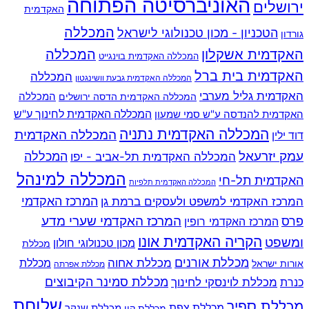
האוניברסיטה הפתוחה
ירושלים
האקדמית
המכללה
הטכניון - מכון טכנולוגי לישראל
גורדון
האקדמית אשקלון
המכללה
המכללה האקדמית בוינגייט
האקדמית בית ברל
המכללה
המכללה האקדמית גבעת וושינגטון
האקדמית גליל מערבי
המכללה
המכללה האקדמית הדסה ירושלים
האקדמית להנדסה ע"ש סמי שמעון
המכללה האקדמית לחינוך ע"ש
המכללה האקדמית נתניה
המכללה האקדמית
דוד ילין
עמק יזרעאל
המכללה
המכללה האקדמית תל-אביב - יפו
המכללה למינהל
האקדמית תל-חי
המכללה האקדמית תלפיות
המרכז האקדמי למשפט ולעסקים ברמת גן
המרכז האקדמי
המרכז האקדמי שערי מדע
פרס
המרכז האקדמי רופין
הקריה האקדמית אונו
ומשפט
מכון טכנולוגי חולון
מכללת
מכללת אורנים
מכללת אחוה
מכללת
אורות ישראל
מכללת אפרתה
מכללת סמינר הקיבוצים
כנרת
מכללת לוינסקי לחינוך
שלוחת
מכללת ספיר
מכללת צפת
מכללת שנקר
מכללת קיי