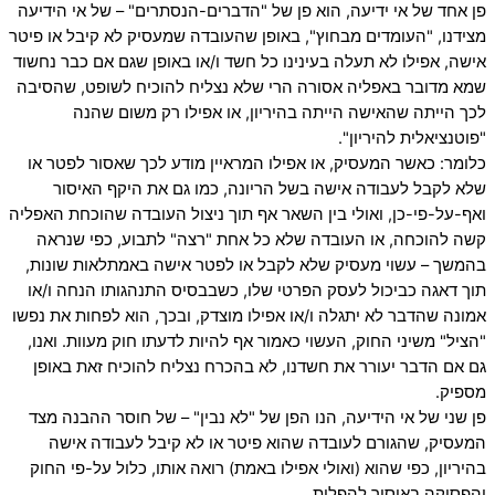
פן אחד של אי ידיעה, הוא פן של "הדברים-הנסתרים" – של אי הידיעה
מצידנו, "העומדים מבחוץ", באופן שהעובדה שמעסיק לא קיבל או פיטר
אישה, אפילו לא תעלה בעינינו כל חשד ו/או באופן שגם אם כבר נחשוד
שמא מדובר באפליה אסורה הרי שלא נצליח להוכיח לשופט, שהסיבה
לכך הייתה שהאישה הייתה בהיריון, או אפילו רק משום שהנה
"פוטנציאלית להיריון".
כלומר: כאשר המעסיק, או אפילו המראיין מודע לכך שאסור לפטר או
שלא לקבל לעבודה אישה בשל הריונה, כמו גם את היקף האיסור
ואף-על-פי-כן, ואולי בין השאר אף תוך ניצול העובדה שהוכחת האפליה
קשה להוכחה, או העובדה שלא כל אחת "רצה" לתבוע, כפי שנראה
בהמשך – עשוי מעסיק שלא לקבל או לפטר אישה באמתלאות שונות,
תוך דאגה כביכול לעסק הפרטי שלו, כשבבסיס התנהגותו הנחה ו/או
אמונה שהדבר לא יתגלה ו/או אפילו מוצדק, ובכך, הוא לפחות את נפשו
"הציל" משיני החוק, העשוי כאמור אף להיות לדעתו חוק מעוות. ואנו,
גם אם הדבר יעורר את חשדנו, לא בהכרח נצליח להוכיח זאת באופן
מספיק.
פן שני של אי הידיעה, הנו הפן של "לא נבין" – של חוסר ההבנה מצד
המעסיק, שהגורם לעובדה שהוא פיטר או לא קיבל לעבודה אישה
בהיריון, כפי שהוא (ואולי אפילו באמת) רואה אותו, כלול על-פי החוק
והפסיקה באיסור להפלות.