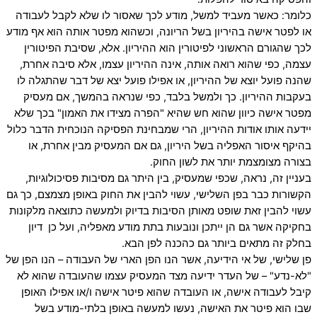
כלומר: כאשר מעביד למשל, מודע לכך שאסור לו שלא לקבל לעבודה
או לפטר אישה בהיריון בשל הריונה, וכשהוא מפטר אותה הוא אף מודע
לכך שהגורם הראשוני לפיטורין הוא ההיריון. אלא, שסיבת הפיטורין
עצמה, כפי שהוא רואה אותה, אינה ההיריון עצמו, אלא סיבה אחרת,
שהנה פועל יוצא של ההיריון, או אפילו פועל יצא של דבר שהתגלה לו
בעקבות ההיריון. כך ולמשל בלבד, כפי שנראה בהמשך, אם מעסיק
מפטר אישה כיוון שהוא חש שהיא "הפרה מצידו את האמון" בכך שלא
יידעה אותו אודות ההיריון, הרי שמבחינת הפסיקה הנוכחית הדבר כלול
בהיקף איסור האפליה בשל היריון, גם אם המעסיק מבין אחרת, או
בצורה מצומצמת יותר את לשון החוק.
בעניין זה, נראה, שכפי שמעסיק, בין היתר גם מסיבות פסיכולוגיות,
הקשורות כבר בפן השלישי, עשוי להבין את החוק באופן מצמצם, כך גם
עשוי להבין זאת שופט מאותן הסיבות בדיוק ולמעשה כתוצאה מלקונות
בחקיקה אשר גם הן ייתכן ונובעות בתת מודע מאפליה, ועל כן דיון
בחלק זה מתאים ביותר גם כהכנה לפן הבא.
פן שלישי, של אי הידיעה, אשר הנו הפן הארי של העבודה – הנו הפן של
"לא-נדע" – של העדר ידיעה מצד המעסיק עצמו שהעובדה שהוא לא
קיבל לעבודה אישה, או העובדה שהוא פיטר אישה ו/או אפילו האופן
שבו הוא פיטר את האישה, נעשו למעשה באופן בלתי-מודע בשל