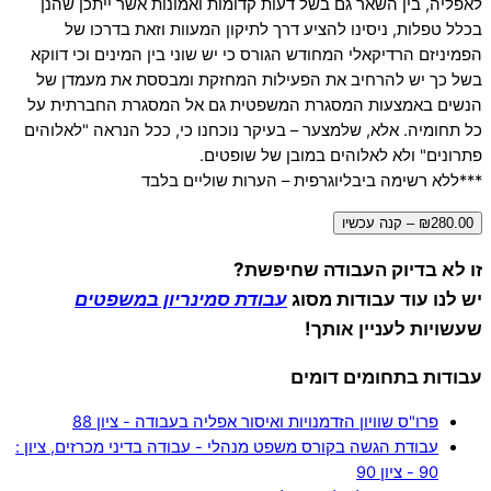
לאפליה, בין השאר גם בשל דעות קדומות ואמונות אשר ייתכן שהנן
בכלל טפלות, ניסינו להציע דרך לתיקון המעוות וזאת בדרכו של
הפמיניזם הרדיקאלי המחודש הגורס כי יש שוני בין המינים וכי דווקא
בשל כך יש להרחיב את הפעילות המחזקת ומבססת את מעמדן של
הנשים באמצעות המסגרת המשפטית גם אל המסגרת החברתית על
כל תחומיה. אלא, שלמצער – בעיקר נוכחנו כי, ככל הנראה "לאלוהים
פתרונים" ולא לאלוהים במובן של שופטים.
***ללא רשימה ביבליוגרפית – הערות שוליים בלבד
₪280.00 – קנה עכשיו
זו לא בדיוק העבודה שחיפשת?
יש לנו עוד עבודות מסוג
עבודת סמינריון במשפטים
שעשויות לעניין אותך!
עבודות בתחומים דומים
פרו"ס שוויון הזדמנויות ואיסור אפליה בעבודה - ציון 88
עבודת הגשה בקורס משפט מנהלי - עבודה בדיני מכרזים, ציון :
90 - ציון 90