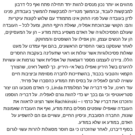
מהווים או יותר נכון מנסים להוות יחד תחילה פתח ואף כלי דרבון
למבקשות לעבוד, ובהמשך מטרייה למבקשות להמשיך בעבודתן, פנינו
לדון בעובדה שעל פניו החוק אינו מתמודד עם שלוש לקונות עיקריות
והם: הקושי שבהוכחת אפליה, שאלת היקף החוק, ומעל לכל – העובדה
שעולם הפסיכולוגיה של האדם משפיע בתת מודע – הן על המעסיקים,
הן על הנשים עצמן, והן אפילו על השופטים והמחוקק.
לאחר שעסקנו בשני החסרים הראשונים, בהם אף עמדנו על מעט
שאלות פסיכולוגיות אשר עולות או ראוי שתעלינה בעקבות החסרים
הללו. ציירנו לעצמנו מספר דוגמאות של אפליות אשר נגרמות או עשויות
להיגרם בשל היריון ואפילו בשל אי-היריון. כך למשל ראינו, שהצורך
הקמאי והטבעי בכבוד, בהשתייכות לחברה מסוימת וביציבות חיים
עשויה לגרום לאפליה על בסיס תת המודע כהסברו של פרויד.
עוד ראינו, על פי דבריה של המלומדת Linda, כי האדם מטבעו הנו יצור
סטריאוטיפי וכי גם בכך יש כדי להוות גורם לאפליה. על דבריה הוספנו
והזכרנו את דבריו של כרמי ו – Rachkinski אשר הציגו לראווה את
העובדה שאפילו שופטים מפלים בתת מודע, ואף את העובדה שאמונות
שונות, החברה הסובבת, וניסיון החיים, עשויים גם הם להשפיע על
האדם, במודע או שלא במודע.
בסוף דיברנו, לאחר שהזכרנו כי גם חוסר מסוגלות להרות עשוי לגרום