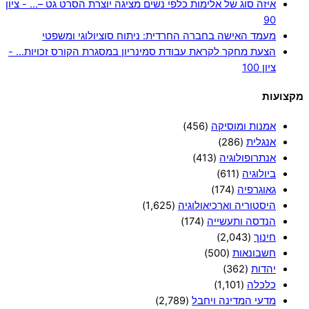
איזה סוג של אלימות כלפי נשים מציגה יוצרת הסרט גט –… - ציון
90
מעמד האישה בחברה החרדית: ניתוח סוציולוגי ומשפטי
הצעת מחקר לקראת עבודת סמינריון במסגרת הקורס זכויות… -
ציון 100
מקצועות
אמנות ומוסיקה
(456)
אנגלית
(286)
אנתרופולוגיה
(413)
ביולוגיה
(611)
גאוגרפיה
(174)
היסטוריה וארכיאולוגיה
(1,625)
הנדסה ותעשייה
(174)
חינוך
(2,043)
חשבונאות
(500)
יהדות
(362)
כלכלה
(1,101)
מדעי המדינה ויחבל
(2,789)