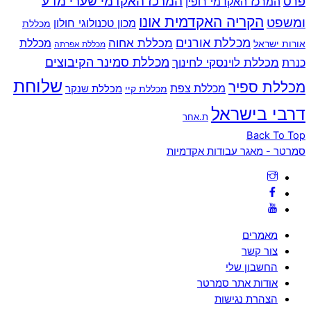
המרכז האקדמי שערי מדע
פרס
המרכז האקדמי רופין
הקריה האקדמית אונו
ומשפט
מכון טכנולוגי חולון
מכללת
מכללת אורנים
מכללת אחוה
מכללת
אורות ישראל
מכללת אפרתה
מכללת סמינר הקיבוצים
כנרת
מכללת לוינסקי לחינוך
שלוחת
מכללת ספיר
מכללת צפת
מכללת שנקר
מכללת קיי
דרבי בישראל
ת.אחר
Back To Top
סמרטר - מאגר עבודות אקדמיות
מאמרים
צור קשר
החשבון שלי
אודות אתר סמרטר
הצהרת נגישות