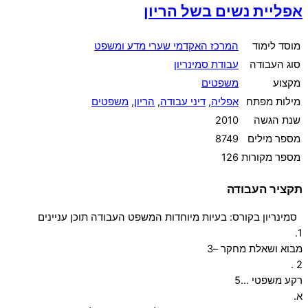
אפליית נשים בשל הריון
מוסד לימוד
המרכז האקדמי שערי מדע ומשפט
סוג העבודה
עבודת סמינריון
מקצוע
משפטים
מילות מפתח
אפליה
,
דיני עבודה
,
הריון
,
משפטים
שנת הגשה
2010
מספר מילים
8749
מספר מקורות
126
תקציר העבודה
סמינריון בקורס: בעיות מיוחדות המשפט העבודה תוכן עניינים
1.
מבוא ושאלת מחקר –3
2 .
רקע משפטי …5
א.