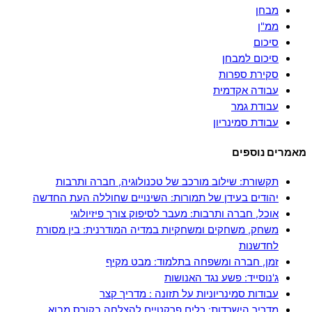
מבחן
ממ"ן
סיכום
סיכום למבחן
סקירת ספרות
עבודה אקדמית
עבודת גמר
עבודת סמינריון
מאמרים נוספים
תקשורת: שילוב מורכב של טכנולוגיה, חברה ותרבות
יהודים בעידן של תמורות: השינויים שחוללה העת החדשה
אוכל, חברה ותרבות: מעבר לסיפוק צורך פיזיולוגי
משחק, משחקים ומשחקיות במדיה המודרנית: בין מסורת
לחדשנות
זמן, חברה ומשפחה בתלמוד: מבט מקיף
ג'נוסייד: פשע נגד האנושות
עבודות סמינריוניות על תזונה : מדריך קצר
מדריך הישרדות: כלים פרקטיים להצלחה בקורס מבוא