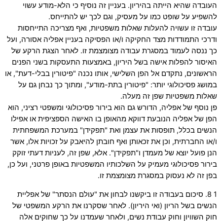
העובדה שהיא הייתה בהיריון. בעניין זה נוסיף כי הלא-מודע עשוי
להשפיע על שופט כמו על מעסיק, וגם לכך יש להתייחס.
עובדה זו עשויה להעלות שאלות משפטיות, ואף מצריכה התייחסות
ודרכי התמודדות מצד החקיקה ו/או הפסיקה בעניין אפליה אסורה, ועל
כך ננסה לעמוד במסגרת עבודה מצומצמת זו. לאחר הצגת הרקע של
האיסור להפלות אישה בשל היריון, באמצעות התעסקות בשני הפנים
הראשונים, נתקדם אל הפן השלישי, אותו נכנה "פיטורין בבלי-דעת", או
במושג פסיכולוגי יותר: "פיטורין בתת-מודע", ומתוך כך נבחן גם על
שאלות משפטיות שפן זה מעלה.
פן נוסף של אפליה, הדורש גם הוא בירור פסיכולוגי ומשפטי רציני, הוא
הפן של אפליה הנובעת דווקא מהאופן בו האישה הספציפית או אפילו
הנשים בכלל, תופסות את עצמן ואת "תפקידן" במערכת המשפחתית
ו/או החברתית, וכן את זכאותן ואף חובתן להיאבק על זכויות אלו, אשר
הנן פועל יוצא של מעמדן ו"תפקידן". אלא, שפן זה, לעניות דעתי זוקק
בירור פסיכולוגי מעמיק על השלכותיו המשפטיות באופן פרטני, ועל כן,
בפן זה לא נעסוק במסגרת מצומצמת זו.
1 8. סיכום בעבודה זו ביקשנו לבחון את "עולם הנסתר" של אפליית
הנשים בשל הריון (ואי היריון). לאחר שסקרנו את הרקע המשפטי של
חוק השוויון וחוק עבודת נשים, ולאחר שעמדנו על כך שחוקים אלה