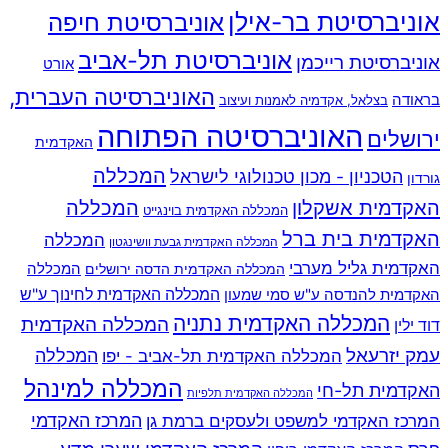
אוניברסיטת בר-אילן
אוניברסיטת חיפה
אוניברסיטת תל-אביב
אוניברסיטת רייכמן
אורט
האוניברסיטה העברית,
בראודה
בצלאל, אקדמיה לאמנות ועיצוב
האוניברסיטה הפתוחה
ירושלים
האקדמית
המכללה
הטכניון - מכון טכנולוגי לישראל
גורדון
האקדמית אשקלון
המכללה
המכללה האקדמית בוינגייט
האקדמית בית ברל
המכללה
המכללה האקדמית גבעת וושינגטון
האקדמית גליל מערבי
המכללה
המכללה האקדמית הדסה ירושלים
האקדמית להנדסה ע"ש סמי שמעון
המכללה האקדמית לחינוך ע"ש
המכללה האקדמית נתניה
המכללה האקדמית
דוד ילין
עמק יזרעאל
המכללה
המכללה האקדמית תל-אביב - יפו
המכללה למינהל
האקדמית תל-חי
המכללה האקדמית תלפיות
המרכז האקדמי למשפט ולעסקים ברמת גן
המרכז האקדמי