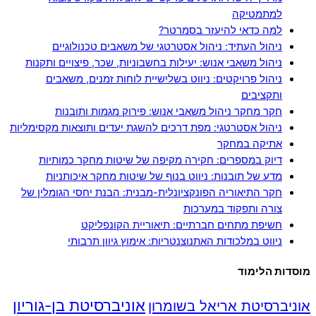
למתמטיקה
למה כדאי להיעזר בסמרטר?
ניהול העתיד: ניהול אסטרטגי של משאבים טכנולוגיים
ניהול משאבי אנוש: יעילות בחשבוניות, שכר, פיצויים ותקנות
ניהול פרויקטים: ניווט בשלישיית לוחות זמנים, משאבים
ותקציבים
חקר מחקר ניהול משאבי אנוש: פירוק מגמות ותובנות
ניהול אסטרטגי: מפת דרכים להשגת יעדים ותוצאות מקסימליות
אתיקה במחקר
דיוק במספרים: חקירה מקיפה של שיטות מחקר כמותיות
מדע של תובנות: ניווט בנוף של שיטות מחקר איכותניות
חקר התיאוריה הפונקציונלית-מבנית: הבנת יחסי הגומלין של
צורה ותפקוד במערכות
חשיפת מתחים חברתיים: תיאוריית הקונפליקט
ניווט במלכודות האתנוצנטריות: אימוץ גיוון תרבותי
מוסדות הלימוד
אוניברסיטת בן-גוריון
אוניברסיטת אריאל בשומרון