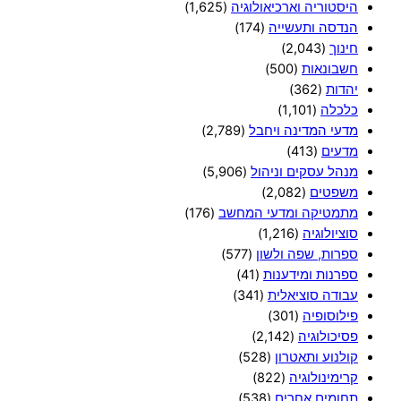
היסטוריה וארכיאולוגיה
(1,625)
הנדסה ותעשייה
(174)
חינוך
(2,043)
חשבונאות
(500)
יהדות
(362)
כלכלה
(1,101)
מדעי המדינה ויחבל
(2,789)
מדעים
(413)
מנהל עסקים וניהול
(5,906)
משפטים
(2,082)
מתמטיקה ומדעי המחשב
(176)
סוציולוגיה
(1,216)
ספרות, שפה ולשון
(577)
ספרנות ומידענות
(41)
עבודה סוציאלית
(341)
פילוסופיה
(301)
פסיכולוגיה
(2,142)
קולנוע ותאטרון
(528)
קרימינולוגיה
(822)
תחומים אחרים
(538)