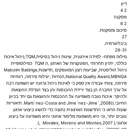
דיון
2 4
מסקנה
2 6
סיכום ומסקנות.
27
ביבליוגרפיה.
29-31
מילות מפתח- למידה אירגונית, שיטת ניהול בסיסית,TQM,ניהול איכות
כוללני, יתרון תחרותי ,הפונקציות של הארגון ,ה TQM כפילוסופיית
ניהול הוליסטית, שביעות רצון המועסקים ,חדשנות,Malcolm Baldrige
National Quality Award,MBNQA,הנחיות ,יעילות פירמה, רווחיות
פירמה, צוותי עבודה אין ספק כי לאיכות ניהול גרועה יש השפעה רבה
על ערך החברה הן בצד ירידת ההכנסות והן בצד הגדלת ההוצאות.
ולהיפך: איכות טובה משפיעה על ההכנסות וההוצאות גם יחד בכיוון
החיובי,((Martı´nez-Costa and Jime´nez-Jime´,2008. תיאוריות
שונות הראו כי החדשנות הארגונית נחוצה כדי להשיג ביצועי ארגון
טובים יותר, וכי היא מושפעת מלימוד ארגוני והיא משפיעה על ביצוע
ארגוני,( Morales, Moreno and Montes,2007 ,).