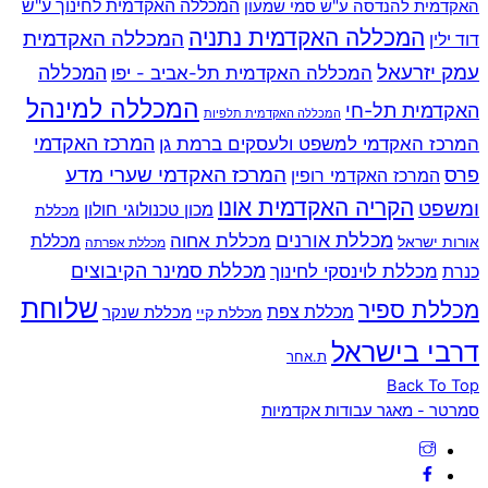
האקדמית להנדסה ע"ש סמי שמעון
המכללה האקדמית לחינוך ע"ש
המכללה האקדמית נתניה
המכללה האקדמית
דוד ילין
עמק יזרעאל
המכללה
המכללה האקדמית תל-אביב - יפו
המכללה למינהל
האקדמית תל-חי
המכללה האקדמית תלפיות
המרכז האקדמי למשפט ולעסקים ברמת גן
המרכז האקדמי
המרכז האקדמי שערי מדע
פרס
המרכז האקדמי רופין
הקריה האקדמית אונו
ומשפט
מכון טכנולוגי חולון
מכללת
מכללת אורנים
מכללת אחוה
מכללת
אורות ישראל
מכללת אפרתה
מכללת סמינר הקיבוצים
כנרת
מכללת לוינסקי לחינוך
שלוחת
מכללת ספיר
מכללת צפת
מכללת שנקר
מכללת קיי
דרבי בישראל
ת.אחר
Back To Top
סמרטר - מאגר עבודות אקדמיות