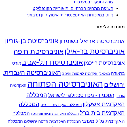
צורה ותפקוד במערכות
חשיפת מתחים חברתיים: תיאוריית הקונפליקט
ניווט במלכודות האתנוצנטריות: אימוץ גיוון תרבותי
מוסדות הלימוד
אוניברסיטת בן-גוריון
אוניברסיטת אריאל בשומרון
אוניברסיטת בר-אילן
אוניברסיטת חיפה
אוניברסיטת תל-אביב
אוניברסיטת רייכמן
אורט
האוניברסיטה העברית,
בראודה
בצלאל, אקדמיה לאמנות ועיצוב
האוניברסיטה הפתוחה
ירושלים
האקדמית
המכללה
הטכניון - מכון טכנולוגי לישראל
גורדון
האקדמית אשקלון
המכללה
המכללה האקדמית בוינגייט
האקדמית בית ברל
המכללה
המכללה האקדמית גבעת וושינגטון
האקדמית גליל מערבי
המכללה
המכללה האקדמית הדסה ירושלים