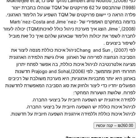
לפי Lambert and Noufou ,(2008) מחקר שערכו Mukherjee et al,
(1998) שהתבסס על 62 פרויקטים של TQM שנוהלו בחברת ייצור
פלדה הראה כי יישום פרויקטים של TQM השפיע על הלימוד הארגוני.
בדומה במחקרם האמפירי של Martı´nez-Costa and Jime´nez-
Jime´,(2008) הוצג איך מערכת ניהול כולל לאיכות(TQM) יכולה לעזור
לחברה לשפר את יכולות הלימוד שבארגון שלהם ואיך כל זאת מוביל
לשיפור ביצועים .
לפי Chang and Sun , (2007)ניהול איכות כוללת מנסה ליצור את
הסביבה הנחוצה לפריחה של הארגון ואילו גישת הלמידה הארגונית
מציעה אלטרנטיבה לניהול איכות כוללת, בה אפשר לפתח יתרון
תחרותי חזק ומתמשך. לפי Prajogo and Sohal,(2006) חדשנות
בארגון היא יותר מתבניות ארגוניות; היא מערכת משולבת של רכיבים
הפועלים יחדיו כדי ליצור ולחזק את סוג הסביבה המאפשרת לחדשנות
לפרוח. שלושת השערות המחקר:
ללמידה אירגונית יש השפעה חיובית על ביצועי החברה.
לניהול איכות כוללת יש השפעה חיובית על ביצועי החברה.
לניהול איכות כוללת וללמידה אירגונית השפעה חיובית על חדשנות.
₪260.00 – קנה עכשיו