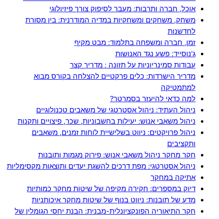
אוכל, חברה ותרבות: מעבר לסיפוק צורך פיזיולוגי
משחק, משחקים ומשחקיות במדיה המודרנית: בין מסורת
לחדשנות
זמן, חברה ומשפחה בתלמוד: מבט מקיף
ג'נוסייד: פשע נגד האנושות
עבודות סמינריוניות על תזונה : מדריך קצר
מדריך הישרדות: כלים פרקטיים להצלחה בקורס מבוא
למתמטיקה
למה כדאי להיעזר בסמרטר?
ניהול העתיד: ניהול אסטרטגי של משאבים טכנולוגיים
ניהול משאבי אנוש: יעילות בחשבוניות, שכר, פיצויים ותקנות
ניהול פרויקטים: ניווט בשלישיית לוחות זמנים, משאבים
ותקציבים
חקר מחקר ניהול משאבי אנוש: פירוק מגמות ותובנות
ניהול אסטרטגי: מפת דרכים להשגת יעדים ותוצאות מקסימליות
אתיקה במחקר
דיוק במספרים: חקירה מקיפה של שיטות מחקר כמותיות
מדע של תובנות: ניווט בנוף של שיטות מחקר איכותניות
חקר התיאוריה הפונקציונלית-מבנית: הבנת יחסי הגומלין של