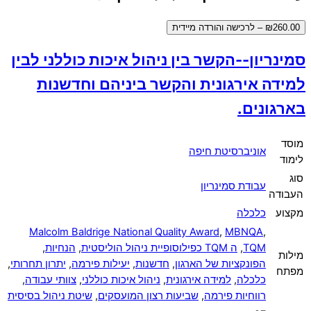
₪260.00 – לרכישה והורדה מיידית
סמינריון--הקשר בין ניהול איכות כוללני לבין
למידה אירגונית והקשר ביניהם וחדשנות
בארגונים.
מוסד
אוניברסיטת חיפה
לימוד
סוג
עבודת סמינריון
העבודה
מקצוע
כלכלה
Malcolm Baldrige National Quality Award
,
MBNQA
,
TQM
,
ה TQM כפילוסופיית ניהול הוליסטית
,
הנחיות
,
מילות
הפונקציות של הארגון
,
חדשנות
,
יעילות פירמה
,
יתרון תחרותי
,
מפתח
כלכלה
,
למידה אירגונית
,
ניהול איכות כוללני
,
צוותי עבודה
,
רווחיות פירמה
,
שביעות רצון המועסקים
,
שיטת ניהול בסיסית