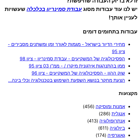
זו לא בדיוק העבודה שחיפשת?
יש לנו עוד עבודות מסוג
עבודת סמינריון בכלכלה
שעשויות
לעניין אותך!
עבודות בתחומים דומים
מחירי הדיור בישראל - מגמות לאורך זמן ומשתנים מסבירים -
ציון 95
הפסיכולוגיה של המשקיעים - עבודת סמינריון - ציון 98
ממן בהתנהגות אירגונית מיקרו / - ממ"ן 03 ציון 95
שוק ההון - הפסיכולוגיה של המשקיעים - ציון 96
הצעת מחקר בנושא השפעת השימוש בטכנולוגיה וכלי בינה…
מקצועות
אמנות ומוסיקה
(456)
אנגלית
(286)
אנתרופולוגיה
(413)
ביולוגיה
(611)
גאוגרפיה
(174)