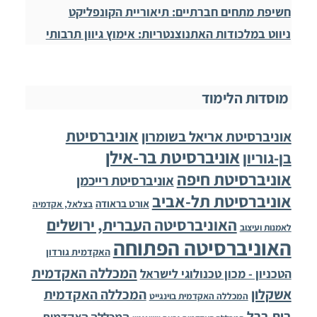
חשיפת מתחים חברתיים: תיאוריית הקונפליקט
ניווט במלכודות האתנוצנטריות: אימוץ גיוון תרבותי
מוסדות הלימוד
אוניברסיטת
אוניברסיטת אריאל בשומרון
אוניברסיטת בר-אילן
בן-גוריון
אוניברסיטת חיפה
אוניברסיטת רייכמן
אוניברסיטת תל-אביב
אורט בראודה
בצלאל, אקדמיה
האוניברסיטה העברית, ירושלים
לאמנות ועיצוב
האוניברסיטה הפתוחה
האקדמית גורדון
המכללה האקדמית
הטכניון - מכון טכנולוגי לישראל
אשקלון
המכללה האקדמית
המכללה האקדמית בוינגייט
בית ברל
המכללה האקדמית