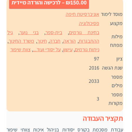
₪150.00 – לרכישה והורדה מיידית
מוסד לימוד
אוניברסיטת חיפה
מקצוע
פסיכולוגיה
בחינת גורמים
,
בית-ספר
,
בני נוער
,
גיל
מילות
ההתבגרות
,
הוראה
,
חברה
,
חינוך
,
משרד החינוך
,
מפתח
ניתוח גורמים
,
עישון
,
על יסודי ועוד...
,
צוות שיפור
ציון
97
שנת הגשה
2016
מספר
2033
מילים
מספר
3
מקורות
תקציר העבודה
עבודת מסכמת בקורס יסודות בניהול איכות צוותי שיפור