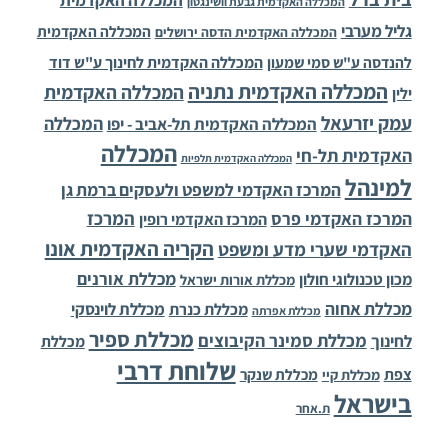
המכללה האקדמית גבעת וושינגטון
גליל מערבי
המכללה האקדמית
המכללה האקדמית הדסה ירושלים
להנדסה ע"ש סמי שמעון
המכללה האקדמית לחינוך ע"ש דוד
המכללה האקדמית נתניה
המכללה האקדמית
ילין
עמק יזרעאל
המכללה
המכללה האקדמית תל-אביב - יפו
המכללה
האקדמית תל-חי
המכללה האקדמית תלפיות
למינהל
המרכז האקדמי למשפט ולעסקים ברמת גן
המרכז
המרכז האקדמי פרס
המרכז האקדמי רופין
הקריה האקדמית אונו
האקדמי שערי מדע ומשפט
מכללת אורנים
מכון טכנולוגי חולון
מכללת אורות ישראל
מכללת אחוה
מכללת לוינסקי
מכללת כנרת
מכללת אפרתה
מכללת ספיר
מכללת סמינר הקיבוצים
לחינוך
מכללת
שלוחת דרבי
צפת
מכללת שנקר
מכללת קיי
בישראל
ת.אחר