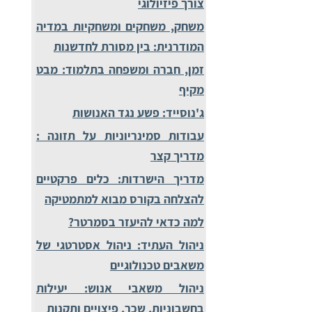
צורך פיזיולוגי
משחק, משחקים ומשחקיות במדיה
המודרנית: בין מסורת לחדשנות
זמן, חברה ומשפחה בתלמוד: מבט
מקיף
ג'נוסייד: פשע נגד האנושות
עבודות סמינריוניות על תזונה :
מדריך קצר
מדריך הישרדות: כלים פרקטיים
להצלחה בקורס מבוא למתמטיקה
למה כדאי להיעזר בסמרטר?
ניהול העתיד: ניהול אסטרטגי של
משאבים טכנולוגיים
ניהול משאבי אנוש: יעילות
בחשבוניות, שכר, פיצויים ותקנות