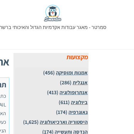
Ski
t
conten
סמרטר - מאגר עבודות אקדמיות הגדול והאיכותי ברשת
מקצועות
ארג
אמנות ומוסיקה
(456)
אנגלית
(286)
תר
אנתרופולוגיה
(413)
ביולוגיה
(611)
גאוגרפיה
(174)
האח
היסטוריה וארכיאולוגיה
(1,625)
כעש
הני
הנדסה ותעשייה
(174)