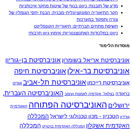
מדע של תובנות: ניווט בנוף של שיטות מחקר איכותניות
חקר התיאוריה הפונקציונלית-מבנית: הבנת יחסי הגומלין של
צורה ותפקוד במערכות
חשיפת מתחים חברתיים: תיאוריית הקונפליקט
ניווט במלכודות האתנוצנטריות: אימוץ גיוון תרבותי
מוסדות הלימוד
אוניברסיטת בן-גוריון
אוניברסיטת אריאל בשומרון
אוניברסיטת בר-אילן
אוניברסיטת חיפה
אוניברסיטת תל-אביב
אוניברסיטת רייכמן
אורט
האוניברסיטה העברית,
בראודה
בצלאל, אקדמיה לאמנות ועיצוב
האוניברסיטה הפתוחה
ירושלים
האקדמית
המכללה
הטכניון - מכון טכנולוגי לישראל
גורדון
האקדמית אשקלון
המכללה
המכללה האקדמית בוינגייט