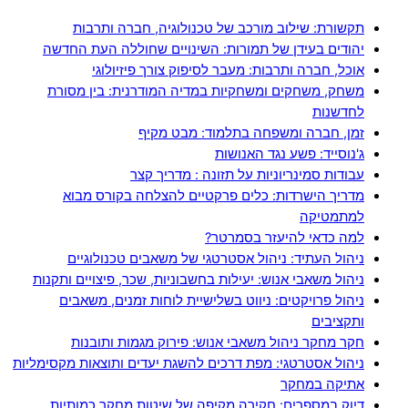
תקשורת: שילוב מורכב של טכנולוגיה, חברה ותרבות
יהודים בעידן של תמורות: השינויים שחוללה העת החדשה
אוכל, חברה ותרבות: מעבר לסיפוק צורך פיזיולוגי
משחק, משחקים ומשחקיות במדיה המודרנית: בין מסורת
לחדשנות
זמן, חברה ומשפחה בתלמוד: מבט מקיף
ג'נוסייד: פשע נגד האנושות
עבודות סמינריוניות על תזונה : מדריך קצר
מדריך הישרדות: כלים פרקטיים להצלחה בקורס מבוא
למתמטיקה
למה כדאי להיעזר בסמרטר?
ניהול העתיד: ניהול אסטרטגי של משאבים טכנולוגיים
ניהול משאבי אנוש: יעילות בחשבוניות, שכר, פיצויים ותקנות
ניהול פרויקטים: ניווט בשלישיית לוחות זמנים, משאבים
ותקציבים
חקר מחקר ניהול משאבי אנוש: פירוק מגמות ותובנות
ניהול אסטרטגי: מפת דרכים להשגת יעדים ותוצאות מקסימליות
אתיקה במחקר
דיוק במספרים: חקירה מקיפה של שיטות מחקר כמותיות