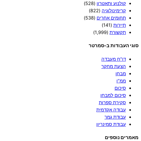
קולנוע ותאטרון
(528)
קרימינולוגיה
(822)
תחומים אחרים
(538)
תיירות
(141)
תקשורת
(1,999)
סוגי העבודות ב-סמרטר
דו"ח מעבדה
הצעת מחקר
מבחן
ממ"ן
סיכום
סיכום למבחן
סקירת ספרות
עבודה אקדמית
עבודת גמר
עבודת סמינריון
מאמרים נוספים