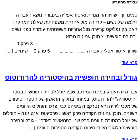
עבודת סמינריון
סמינריון – שוויון הזדמנויות ואיסור אפליה בעבודה נושא העבודה :
דילמה של נשים – קריירה מול אחריות משפחתית שאלת המחקר :
האם בקונפליקט קריירה מול אחריות משפחתית עומדת בפני נשים
"בחירה חופשית" ? תוכן עניינים מבוא
………………………………………… ……………………… – 3 פרק 1 –
שוויון ואיסור אפליה עבודה …… -………… — 5 פרק 2 – שינויים […]
קרא עוד
גורל ובחירה חופשית בהיסטוריה להרודוטוס
עבודה זו תעסוק במתח המורכב שבין גורל לבחירה חופשית בספר
"היסטוריה" להרודוטוס, ובמיוחד בחלקו הראשון של הספר- סיפורם
של מלכי לידיה והאינטרקציה ביניהם לבין פרס והפוליס היווניים
השונים. תוכן עניינים הקדמה פרק ראשון: פרסיאוס ואנטיגונה – מודלים
של גורל במסורת היוונית פרק שני: "המאושר באדם" – גורל ובחירה
חופשית בלוגוס הלידי סיכום הקדמה הספרות היוונית […]
קרא עוד