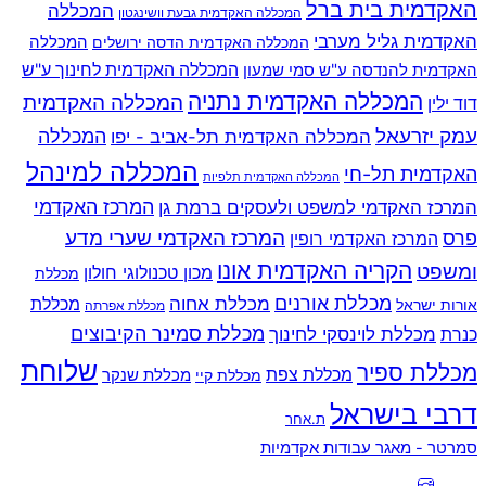
האקדמית בית ברל
המכללה
המכללה האקדמית גבעת וושינגטון
האקדמית גליל מערבי
המכללה
המכללה האקדמית הדסה ירושלים
האקדמית להנדסה ע"ש סמי שמעון
המכללה האקדמית לחינוך ע"ש
המכללה האקדמית נתניה
המכללה האקדמית
דוד ילין
עמק יזרעאל
המכללה
המכללה האקדמית תל-אביב - יפו
המכללה למינהל
האקדמית תל-חי
המכללה האקדמית תלפיות
המרכז האקדמי למשפט ולעסקים ברמת גן
המרכז האקדמי
המרכז האקדמי שערי מדע
פרס
המרכז האקדמי רופין
הקריה האקדמית אונו
ומשפט
מכון טכנולוגי חולון
מכללת
מכללת אורנים
מכללת אחוה
מכללת
אורות ישראל
מכללת אפרתה
מכללת סמינר הקיבוצים
כנרת
מכללת לוינסקי לחינוך
שלוחת
מכללת ספיר
מכללת צפת
מכללת שנקר
מכללת קיי
דרבי בישראל
ת.אחר
Back
סמרטר - מאגר עבודות אקדמיות
To