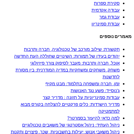
סקירת ספרות
עבודה אקדמית
עבודת גמר
עבודת סמינריון
מאמרים נוספים
תקשורת: שילוב מורכב של טכנולוגיה, חברה ותרבות
יהודים בעידן של תמורות: השינויים שחוללה העת החדשה
אוכל, חברה ותרבות: מעבר לסיפוק צורך פיזיולוגי
משחק, משחקים ומשחקיות במדיה המודרנית: בין מסורת
לחדשנות
זמן, חברה ומשפחה בתלמוד: מבט מקיף
ג'נוסייד: פשע נגד האנושות
עבודות סמינריוניות על תזונה : מדריך קצר
מדריך הישרדות: כלים פרקטיים להצלחה בקורס מבוא
למתמטיקה
למה כדאי להיעזר בסמרטר?
ניהול העתיד: ניהול אסטרטגי של משאבים טכנולוגיים
ניהול משאבי אנוש: יעילות בחשבוניות, שכר, פיצויים ותקנות