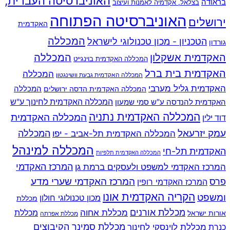
האוניברסיטה העברית,
בראודה
בצלאל, אקדמיה לאמנות ועיצוב
האוניברסיטה הפתוחה
ירושלים
האקדמית
המכללה
הטכניון - מכון טכנולוגי לישראל
גורדון
האקדמית אשקלון
המכללה
המכללה האקדמית בוינגייט
האקדמית בית ברל
המכללה
המכללה האקדמית גבעת וושינגטון
האקדמית גליל מערבי
המכללה
המכללה האקדמית הדסה ירושלים
האקדמית להנדסה ע"ש סמי שמעון
המכללה האקדמית לחינוך ע"ש
המכללה האקדמית נתניה
המכללה האקדמית
דוד ילין
עמק יזרעאל
המכללה
המכללה האקדמית תל-אביב - יפו
המכללה למינהל
האקדמית תל-חי
המכללה האקדמית תלפיות
המרכז האקדמי למשפט ולעסקים ברמת גן
המרכז האקדמי
המרכז האקדמי שערי מדע
פרס
המרכז האקדמי רופין
הקריה האקדמית אונו
ומשפט
מכון טכנולוגי חולון
מכללת
מכללת אורנים
מכללת אחוה
מכללת
אורות ישראל
מכללת אפרתה
מכללת סמינר הקיבוצים
כנרת
מכללת לוינסקי לחינוך