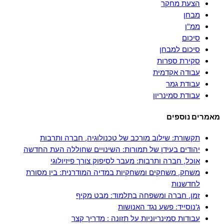
הצעת מחקר
מבחן
ממ"ן
סיכום
סיכום למבחן
סקירת ספרות
עבודה אקדמית
עבודת גמר
עבודת סמינריון
מאמרים נוספים
תקשורת: שילוב מורכב של טכנולוגיה, חברה ותרבות
יהודים בעידן של תמורות: השינויים שחוללה העת החדשה
אוכל, חברה ותרבות: מעבר לסיפוק צורך פיזיולוגי
משחק, משחקים ומשחקיות במדיה המודרנית: בין מסורת
לחדשנות
זמן, חברה ומשפחה בתלמוד: מבט מקיף
ג'נוסייד: פשע נגד האנושות
עבודות סמינריוניות על תזונה : מדריך קצר