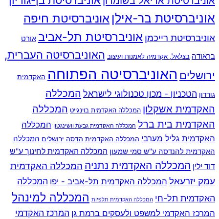
אוניברסיטת אריאל בשומרון
אוניברסיטת בר-אילן
אוניברסיטת חיפה
אוניברסיטת תל-אביב
אוניברסיטת רייכמן
אורט
האוניברסיטה העברית,
בראודה
בצלאל, אקדמיה לאמנות ועיצוב
האוניברסיטה הפתוחה
ירושלים
האקדמית
המכללה
הטכניון - מכון טכנולוגי לישראל
גורדון
האקדמית אשקלון
המכללה
המכללה האקדמית בוינגייט
האקדמית בית ברל
המכללה
המכללה האקדמית גבעת וושינגטון
האקדמית גליל מערבי
המכללה
המכללה האקדמית הדסה ירושלים
האקדמית להנדסה ע"ש סמי שמעון
המכללה האקדמית לחינוך ע"ש
המכללה האקדמית נתניה
המכללה האקדמית
דוד ילין
עמק יזרעאל
המכללה
המכללה האקדמית תל-אביב - יפו
המכללה למינהל
האקדמית תל-חי
המכללה האקדמית תלפיות
המרכז האקדמי למשפט ולעסקים ברמת גן
המרכז האקדמי