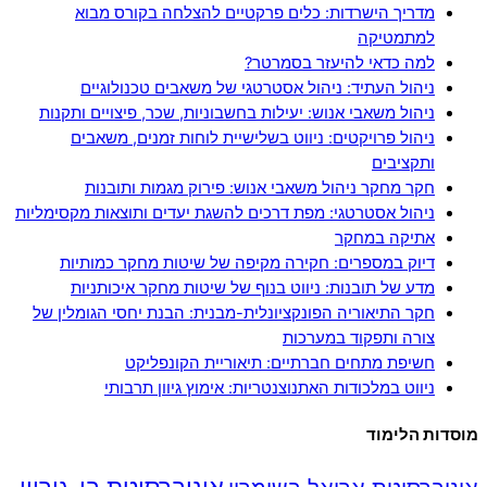
מדריך הישרדות: כלים פרקטיים להצלחה בקורס מבוא
למתמטיקה
למה כדאי להיעזר בסמרטר?
ניהול העתיד: ניהול אסטרטגי של משאבים טכנולוגיים
ניהול משאבי אנוש: יעילות בחשבוניות, שכר, פיצויים ותקנות
ניהול פרויקטים: ניווט בשלישיית לוחות זמנים, משאבים
ותקציבים
חקר מחקר ניהול משאבי אנוש: פירוק מגמות ותובנות
ניהול אסטרטגי: מפת דרכים להשגת יעדים ותוצאות מקסימליות
אתיקה במחקר
דיוק במספרים: חקירה מקיפה של שיטות מחקר כמותיות
מדע של תובנות: ניווט בנוף של שיטות מחקר איכותניות
חקר התיאוריה הפונקציונלית-מבנית: הבנת יחסי הגומלין של
צורה ותפקוד במערכות
חשיפת מתחים חברתיים: תיאוריית הקונפליקט
ניווט במלכודות האתנוצנטריות: אימוץ גיוון תרבותי
מוסדות הלימוד
אוניברסיטת בן-גוריון