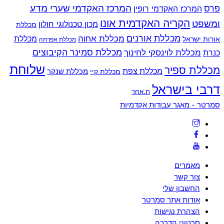
המרכז האקדמי שערי מדע
פרס
המרכז האקדמי רופין
הקריה האקדמית אונו
ומשפט
מכון טכנולוגי חולון
מכללת
מכללת אורנים
מכללת אחוה
מכללת
אורות ישראל
מכללת אפרתה
מכללת סמינר הקיבוצים
כנרת
מכללת לוינסקי לחינוך
שלוחת
מכללת ספיר
מכללת צפת
מכללת שנקר
מכללת קיי
דרבי בישראל
ת.אחר
Back
סמרטר - מאגר עבודות אקדמיות
To
Top
מאמרים
צור קשר
החשבון שלי
אודות אתר סמרטר
הצהרת נגישות
סרטוני הדרכה