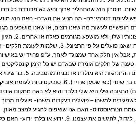
כמכלול של כל התכונות של האישיות. מתאימה לפסיכודני
יות. חיסרון הוא שהתהליך ארוך והיא לא מבודדת כל תכונ
ת איך התאוריה הספציפית מתיחסת לפרט. 1. חופש לעומת דטרמיניזם- מה מניע את הא
אדם חופשיים לעשות מה שאנו רוצים, או שאנו מושפעים מגור
ההומנסטית נוטה יו
חסר הגיון (רגש, תת מודע). תאוריות שיטו יותר להגיו
 אבל אין חלק אחד שמנוגד לאחר. ע"פ פרויד יש באישיות 
 טענה של חלקים אומרת שבאדם יש כל הזמן קונפליקטים 
שבכל מצב נפעל אותו דבר. 4
במהלך חייו (אריקסון) או שטבע האדם נקבע בתחילה ואינו 
יסטים) התגובה שלי היא שלי בלבד והיא לא באה ממקום אוב
. 7. פעולה לעומת תגובה- כשמגיבים למשהו – פועלים בעקבות משהו- פ
וצר התנהגות מבפנים. 8. הומאוזטזיס לעומת הטראוסטזיס- האם אנו שואפים להג
רוצים להיות כל הזמן בחוסר איזון- להמשיך לחפש גירויים, 