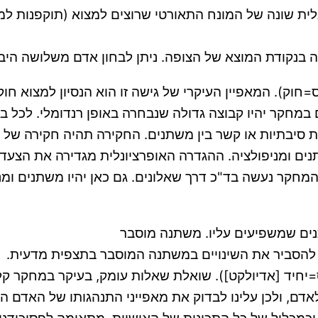
נלית שונה של המונח התאורטי שרוצים למצוא (תוקפנות 
 בנקודת המוצא של הצופה. ניתן לבחון אדם משלושה היב
=חוק). המאפיין העיקרי של גישה זו הוא הנסיון למצוא 
מחקר יהיו קבוצה גדולה שנבחרה באופן רנדומלי. לכל בני
ת סיבתיות או קשר בין משתנים. החקירה תהיה חקירה של ת
שתנים ומניפולציה. ההגדרה האופרציונלית מגדירה את הצע
חקר נעשה בד"כ דרך שאלונים. גם כאן יהיו משתנים ומני
ם שמשפיעים עליו. משתנה מוסבר
הסביר את השינויים במשתנה המוסבר בתצפית מדעית.
וס=יחיד [אדיולקט]). שואלת שאלות עומק, בעיקר במחקר ק
דם לאדם, ולכן עלינו לבדוק את מאפייני התנהגותו של האדם