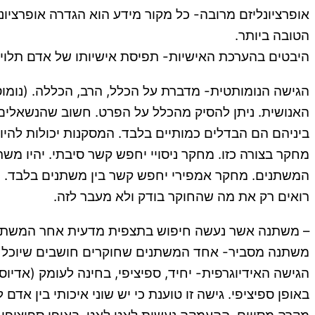
אופרציונליזם מרובה- כל מקור מידע הוא הגדרה אופרציו
הטובה ביותר.
היבטים בהערכת האישיות- תפיסת אישיותו של אדם תלויה
הגישה הנומותטית- מדברת על הכלל, הרב, הכללה. (נומוס
האנושית. ניתן להסיק מהכלל על הפרט. חשוב שהנשאלים ב
ביניהם הם הבדלים כמותיים בלבד. המסקנות יכולות להיו
מחקר בצורה כזו. מחקר ניסויי יחפש קשר סיבתי. יהיו מ
המשתנים. מחקר אמפירי יחפש קשר בין משתנים בלבד. המ
רואים רק את מה שהחוקר בודק ולא מעבר לזה.
– משתנה אשר נעשה חיפוש בתצפית מדעית אחר המשתני
משתנה מסביר- אחד המשתנים שחוקרים חושבים שיוכל ל
הגישה האידיוגרפית- יחיד, ספיציפי, בחינה לעומק (אדי
באופן ספיציפי. גישה זו טוענת כי יש שוני איכותי בין א