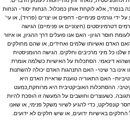
ת ולהומניסטית, מאחר והן מתייחסות לעומק הדברים.
ה בנפרד, אלא לוקחת אותן כמכלול. הנחות יסוד- הנחות
דם- האם הוא מונע על ידי גורמים פנימיים- דחפים או יצרים (פרויד), או עי'
מים דטרמיניסטים (חיצוניים או פנימיים) הגישה
תר לחופש. על פיה האדם פועל לפי רצונותיו שלו, ולא מושפע מגורמים כאלה או אחרים. 2. הגיון לעומת חוסר הגיון- האם אנו פועלים דרך ההגיון, או איזור
ן, יגידו שאנו פועלים על פי הרציונל. 3. שלמות לעומת חלקים- האם האדם ואשיותו שלמים ואחידים, או שהם מחולקים
שלנו כל מיני מרכיבים וחלקים. הגישה ההומניסטית
ושהוא דינאמי. הסתכלות על האישיות כשלמה אומרת
. תורשה לעומת סביבה- האם ההתנהגות היא מולדת או נבנית מהסביבה. 5. בר שינוי או אינו בר שינוי- האם התנהגות האדם יכולה להשתנות
בר שינוי (כפי שטען פרויד). 6. סוביקטיביות לעומת אוביקטיביות- האם התאוריה טוענת שראיית האדם היא
יקיטיבי. ההסתכלות האוביקטיבית היא מרוחקת,כמעט
ועלים מתוך תגובה. כשעוצרים וחושבים על המעשה זו הופכת להיות
יע למצב מאוזן, חסר קונפליקט, כדי להגיע לשיווי משקל פנימי, או שאנו
לגדול, להגשים את עצמנו. 9. ידוע או בלתי ידוע- האם כל החלקים באישיות ידועים, או שיש חלקים לא ידועים.