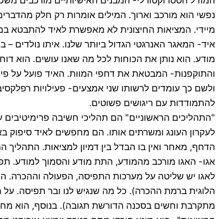
המודל הסטרוקטורלי- המבנים האישיותיים מורכבים משכבות
נפשי הוא מורכב וארוך. המילים אומרות רק חלק מהדברי
מיידי. המציאות החיצונית לא מאפשרת לאיד להתבטא במלוא
איד- המאגר האנרגטי הגדול ביותר שלנו. איתו נולדים 
מודע. הוא נותן את הכוחות לכל מה שאנו עושים. הוא דוח
והתוקפנות- המבטאת את דחפי המוות. האיד פועל על פי "
ולשם כך עומדים לרשותו שני אמצעים- פעילויות רפלקסיב
להתמודדות עם ריגושים פשוטים.
"התהליכים הראשוניים" הם תהליכי חשיבה פרימיטיבים עם 
לעקרון העונג ומשרתים אותו. הם מחפשים לאיד סיפוק ב
הדחף, מאחר ואין בו הבדל בין דמיון למציאות. התהליך 
אגו- האגו מורכב מהמודע, התת מודע והסמוך למודע. תפק
לאגו יש שליטה על מערכות התפיסה, הפעולה וההכרה. הם
הלוגית ברמת ההכרה). כל מה שנגיש לנו ובר תפיסה. על ה
מתקרבת וחשים בסכנה הדורשת תגובה). בנוסף, הוא מחול