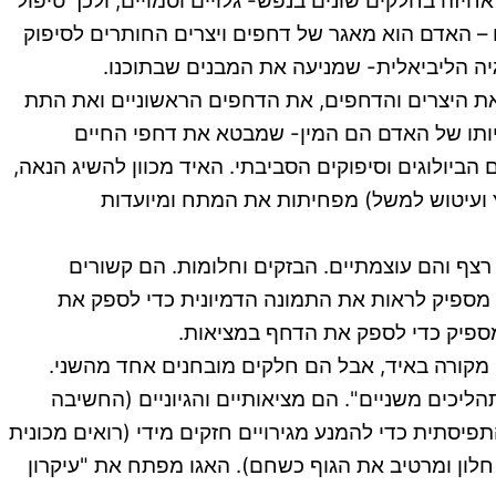
יזה בחלקים שונים בנפש- גלויים וסמויים, ולכך טיפול
 – האדם הוא מאגר של דחפים ויצרים החותרים לסיפוק
רגיה הליביאלית- שמניעה את המבנים שבתוכנו.
 את היצרים והדחפים, את הדחפים הראשוניים ואת התת
ישיותו של האדם הם המין- שמבטא את דחפי החיים
ביולוגים וסיפוקים הסביבתי. האיד מכוון להשיג הנאה,
ץ ועיטוש למשל) מפחיתות את המתח ומיועדות
רצף והם עוצמתיים. הבזקים וחלומות. הם קשורים
 מספיק לראות את התמונה הדמיונית כדי לספק את
 מספיק כדי לספק את הדחף במציאות.
ו מקורה באיד, אבל הם חלקים מובחנים אחד מהשני.
יכים משניים". הם מציאותיים והגיוניים (החשיבה
פיסתית כדי להמנע מגירויים חזקים מידי (רואים מכונית
לון ומרטיב את הגוף כשחם). האגו מפתח את "עיקרון