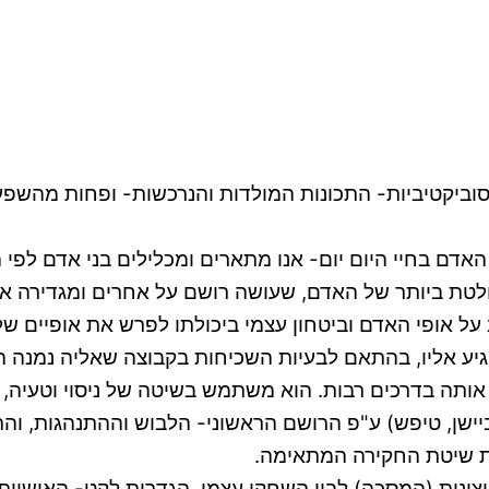
קטיביות- התכונות המולדות והנרכשות- ופחות מהשפעות 
יות שמפתחים אנשים נטולי ידע: 1. השקפת האדם בחיי היום יום- אנו מתארים ו
ל אופי האדם וביטחון עצמי ביכולתו לפרש את אופיים של
הגיע אליו, בהתאם לבעיות השכיחות בקבוצה שאליה נמנה ה
יישן, טיפש) ע"פ הרושם הראשוני- הלבוש וההתנהגות, ו
את שיטת החקירה המתאימה.
צונית (המסכה) לבין השחקן עצמו. הגדרות לקט- האישיות