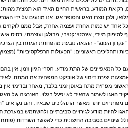
 .הדברים לא יוכלים להיות מופרדים. לכל התנהגות יש אח
ם, רק את המודע. בראשית החיים האיד הוא תמצית מהותנו
ו, ולכן נוצרו האגו והסופר אגו. אנו מונעים על ידי האנ
– בכל אחד יש כמות אחרת ועצמה אחרת, אבל ממנו לוקחים
ף לסיפוק מיידי, אינסטינקטיבי, מבולגן ועוצמתי. בסיס א
עקרון העונג"- ההנאה נובעת מהפחתת המתח בין הצרכים ה
יות ותהליכים ראשוניים: "הפעולות הרפלקסיביות" (מצמו
כל המאפיינים של התת מודע. חסרי הגיון וזמן. אין בהם 
אמצעות יצירת דימוי של אוביקט המפחית את המתח. לאיד
הראשוני מפחית מתח באופן זמני בלבד, מאחר ובדימוי אין
יד האגו לשמור שהאיד לא יפעל בגלוי. האנרגיה של האג
 מפותחים יותר מאשר התהליכים שבאיד, והם נקראים "תהל
אגו להיות מודע לגירויים סביבתיים ולהשתמש במערכת הת
ל שינויים בסביבה החיצונית כדי לאפשר השרדות (פותח ח