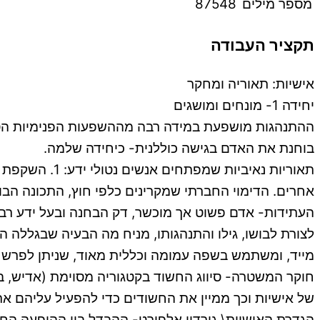
מספר מילים
87548
תקציר העבודה
אישיות: תאוריה ומחקר
יחידה 1- מונחים ומושגים
ההתנהגות מושפעת במידה רבה מההשפעות הפנימיות הסובי
בוחנת את האדם בגישה כוללנית- כיחידה שלמה.
תאוריות נאיב
העתידות- אדם פשוט אך מוכשר, דק הבחנה ובעל ידע רב ע
לצורת לבושו, גילו והתנהגותו, מניח מה הבעיה שבגללה 
חוקר המשטרה- סיווג החשוד בקטגוריה מסוימת (אדיש, ב
של אישיות וכך ממיין את החשודים כדי להפעיל עליהם 
הגדרת האישיות\ גורדון אלפורט- ההבדל בין ההופעה החי