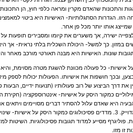
גות והתכונות שהאדם מקרין ומראה כלפי חוץ, הן התכונו
 הזו. הגדרות הסתגלותיות- האישיות היא ביטוי למאמצים
ייצג אותו יותר מכל פן אחר.
ייה ישירה, אך משערים את קיומו ומסבירים תופעות על פי
חשים במזון. כך למשל- היכולת השכלית בלתי נראית- אך ה
בות שונות. האישיות היא מבנה תאורטי מורכב מאחר והי
רוס: 1. פעולות כמקור היסק על אישיות- כל פעולה מכוונת להשגת מטרה מ
בצען, ובכך חושפות את אישיותו. הפעולות יכולות לספק מ
את דרך הביצוע של רוב פעולותיו (תנועות ידיים, הבעות פנ
, רגשותיו ומניעיו של המבצע. 2. דיווחים מילוליים כמקור היסק על אישיות- אי
ה היא שאדם עלול להסתיר דברים מסויימים ויתאים אותם
עלול לא להבין את עצמו או את תגובותיו ולכן דיווחו אינו מדוייק. 3. מדדים פסיכולוג
פוליגרף מסייע למדוד תגובות פסיכולוגיות. השיטות למדי
 זו מזו.