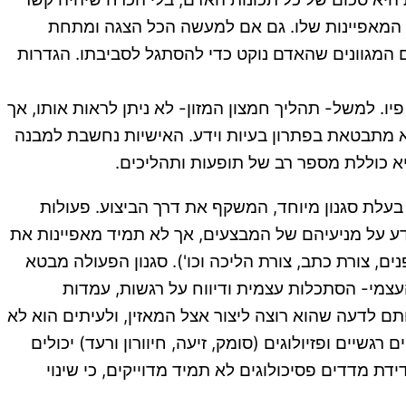
ת המאפיינות שלו. גם אם למעשה הכל הצגה ומתחת
 המגוונים שהאדם נוקט כדי להסתגל לסביבתו. הגדרות
ו. למשל- תהליך חמצון המזון- לא ניתן לראות אותו, אך
יא מתבטאת בפתרון בעיות וידע. האישיות נחשבת למבנה
א כוללת מספר רב של תופעות ותהליכים.
סוימת, והיא בעלת סגנון מיוחד, המשקף את דרך הביצוע. פעולות
ידע על מניעיהם של המבצעים, אך לא תמיד מאפיינות את
ים, צורת כתב, צורת הליכה וכו'). סגנון הפעולה מבטא
נטרוספקציה (חקירת העצמי- הסתכלות עצמית ודיווח על רגשות, עמדות
 לדעה שהוא רוצה ליצור אצל המאזין, ולעיתים הוא לא
ים כמקור היסק על אישיות- שינויים רגשיים ופזיולוגים (סומק, זיעה, חיוורון ורעד) יכולים
דת מדדים פסיכולוגים לא תמיד מדוייקים, כי שינוי