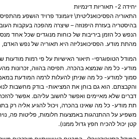
יחידה 2- תאוריות דינמיות
התאוריה הפסיכואנליטית\ זיגמונד פרויד הושפע מהתפיסה
בהיסטריה בעזרת היפנוזה – שיצרה מהפכה בעקבות העובדה
הנפש כל הזמן ביריבות של כוחות מנוגדים שכל אחד מנסה
מהתת מודע. הפסיכואנליזה היא תאוריה של נפש האדם, ולא 
המודל הטופוגרפי- תיאור האישיות על פי רמות מודעות ש
מודע- כל מה שנמצא בהכרה. תפיסה בהווה, זכרונות מהע
סמוך למודע- כל מה שניתן להעלות לרמה המודעת במאמץ 
והקבצתם. הוא גם בוחן את המציאות- בודק מחשבות לנוכ
דברים שלא מאיימים ואפשר לחשוב עליהם. אפשר להזכר 
תת מודע- כל מה שאינו בהכרה, ויכול להגיע אליה רק בתנא
משפיע על ההתנהגות באמצעות חלומות, פליטות פה, נוירוזה
קטן יכול להכיח חפץ גדול ממנו).