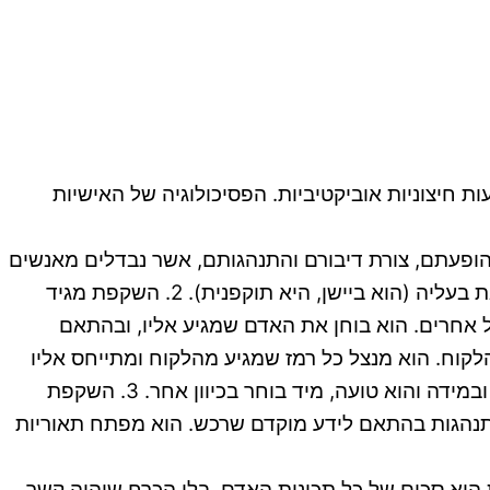
חיצוניות אוביקטיביות. הפסיכולוגיה של האישיות
מכלילים בני אדם לפי הופעתם, צורת דיבורם והתנהגותם, אשר נבדלים מאנשים
אחרים. הדימוי החברתי שמקרינים כלפי חוץ, התכונה הבולטת ביותר של האדם, שעושה רושם על אחרים ומגדירה את בעליה (הוא ביישן, היא תוקפנית). 2. השקפת מגיד
 אחרים. הוא בוחן את האדם שמגיע אליו, ובהתאם
לקוח. הוא מנצל כל רמז שמגיע מהלקוח ומתייחס אליו
מייד, ומשתמש בשפה עמומה וכללית מאוד, שניתן לפרש אותה בדרכים רבות. הוא משתמש בשיטה של ניסוי וטעיה, ובמידה והוא טועה, מיד בוחר בכיוון אחר. 3. השקפת
התנהגות בהתאם לידע מוקדם שרכש. הוא מפתח תאוריות
 היא סכום של כל תכונות האדם, בלי הכרח שיהיה קשר