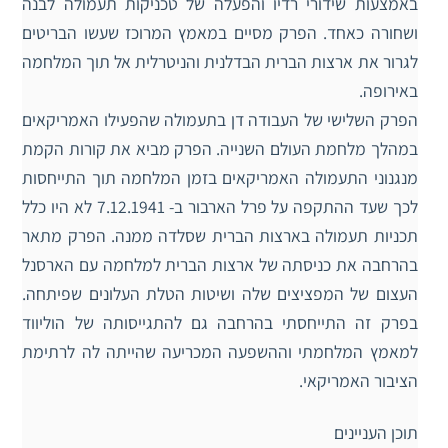
באמצעות שידורי רדיו והפעלה של טכניקות תעמולה לבנה
ושחורה כאחד. הפרק מסיים במאמץ המרוכז שעשו הבריטים
לגרור את ארצות הברית הבדלנית והניטרלית אל תוך המלחמה
באירופה.
הפרק השלישי של העבודה דן בתעמולה שהפעילו האמריקאים
במהלך מלחמת העולם השנייה. הפרק מביא את קורות הקמת
מנגנוני התעמולה האמריקאים בזמן המלחמה תוך התייחסות
לכך שעד ההתקפה על פרל הארבור ב- 7.12.1941 לא היו כלל
תכניות תעמולה בארצות הברית שסלדה ממנה. הפרק מתאר
בהרחבה את כניסתה של ארצות הברית למלחמה עם הארסנל
העצום של המפציצים שלה ושיטות הטלת העלונים שפיתחה.
בפרק זה התייחסתי בהרחבה גם להתגייסותה של הוליווד
למאמץ המלחמתי וההשפעה המכריעה שהייתה לה לרתימת
הציבור האמריקאי.
תוכן העניינים