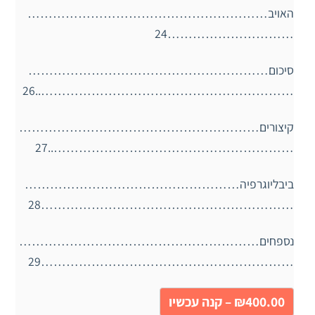
האויב…………………………………………………
…………………………24
סיכום…………………………………………………
……………………………………………………..26
קיצורים…………………………………………………
…………………………………………………..27
ביבליוגרפיה……………………………………………
……………………………………………………28
נספחים…………………………………………………
……………………………………………………29
₪400.00 – קנה עכשיו