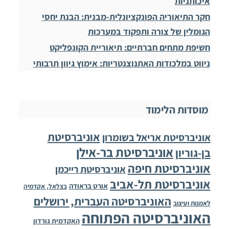
איכותניות
חקר התיאוריה הפונקציונלית-מבנית: הבנת יחסי
הגומלין של צורה ותפקוד במערכות
חשיפת מתחים חברתיים: תיאוריית הקונפליקט
ניווט במלכודות האתנוצנטריות: אימוץ גיוון תרבותי
מוסדות הלימוד
אוניברסיטת
אוניברסיטת אריאל בשומרון
אוניברסיטת בר-אילן
בן-גוריון
אוניברסיטת חיפה
אוניברסיטת רייכמן
אוניברסיטת תל-אביב
אורט בראודה
בצלאל, אקדמיה
האוניברסיטה העברית, ירושלים
לאמנות ועיצוב
האוניברסיטה הפתוחה
האקדמית גורדון