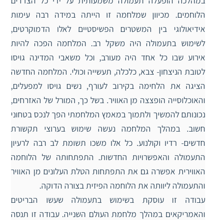
במהלכה הופעלה תעמולה משמעותית על ידי כל הצדדים
הלוחמים. מכיוון שמלחמה זו הייתה במידה רבה עימות
אידיאולוגי בין המשטרים הפשיסטיים לאלו הדמוקרטים,
לשימוש בתעמולה היה משקל רב. המלחמה הפכה להיות
אירוע שבו כל אחד היה מעורב, וכל משאבי המדינה גויסו
לטובת הניצחון- צבא, כלכלה, תעשייה וכולי. המלחמה החדשה
הציגה את הלחימה בקירוב לעורף, נשים גויסו למפעלים,
והאוכלוסייה הופצצה מן האוויר. בשל כך, המורל של האזרחים,
נכונותם להמשיך ולתמוך במאמץ המלחמתי הפך לנכס בטחוני
חשוב. במהלך המלחמה נעשה שימוש בערוצי תקשורת
חדשים- רדיו וקולנוע. כל אלו משכו תשומת לב רבה לרעיון
התעמולה והאפשרויות החדשות. התפתחותה של הלוחמה
האווירית אפשרה גם את התפתחות הטלת העלונים מן האוויר
והתעמולה ליוותה את הלוחמה הפיזית בצורה הדוקה.
עבודה זו עוסקת בשימוש בתעמולה שעשו הבריטים
והאמריקאים במהלך מלחמת העולם השנייה. עבודה זו תנסה