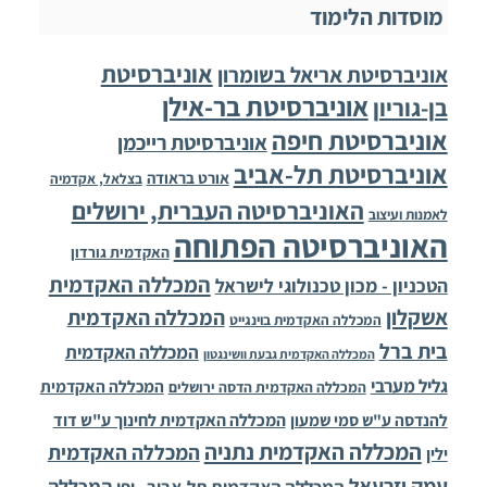
מוסדות הלימוד
אוניברסיטת
אוניברסיטת אריאל בשומרון
אוניברסיטת בר-אילן
בן-גוריון
אוניברסיטת חיפה
אוניברסיטת רייכמן
אוניברסיטת תל-אביב
אורט בראודה
בצלאל, אקדמיה
האוניברסיטה העברית, ירושלים
לאמנות ועיצוב
האוניברסיטה הפתוחה
האקדמית גורדון
המכללה האקדמית
הטכניון - מכון טכנולוגי לישראל
אשקלון
המכללה האקדמית
המכללה האקדמית בוינגייט
בית ברל
המכללה האקדמית
המכללה האקדמית גבעת וושינגטון
גליל מערבי
המכללה האקדמית
המכללה האקדמית הדסה ירושלים
להנדסה ע"ש סמי שמעון
המכללה האקדמית לחינוך ע"ש דוד
המכללה האקדמית נתניה
המכללה האקדמית
ילין
עמק יזרעאל
המכללה