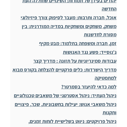
יהודים בעידן של תמורות: השינויים שחוללה העת
החדשה
אוכל, חברה ותרבות: מעבר לסיפוק צורך פיזיולוגי
משחק, משחקים ומשחקיות במדיה המודרנית: בין
מסורת לחדשנות
זמן, חברה ומשפחה בתלמוד: מבט מקיף
ג'נוסייד: פשע נגד האנושות
עבודות סמינריוניות על תזונה : מדריך קצר
מדריך הישרדות: כלים פרקטיים להצלחה בקורס מבוא
למתמטיקה
למה כדאי להיעזר בסמרטר?
ניהול העתיד: ניהול אסטרטגי של משאבים טכנולוגיים
ניהול משאבי אנוש: יעילות בחשבוניות, שכר, פיצויים
ותקנות
ניהול פרויקטים: ניווט בשלישיית לוחות זמנים,