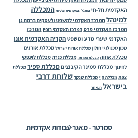
המכללה האקדמית תל-אביב - יפו
המכללה
האקדמית תל-חי
המכללה האקדמית תלפיות
למינהל
המרכז האקדמי למשפט ולעסקים ברמת גן
המרכז
המרכז האקדמי פרס
המרכז האקדמי רופין
הקריה האקדמית אונו
האקדמי שערי מדע ומשפט
מכללת אורנים
מכון טכנולוגי חולון
מכללת אורות ישראל
מכללת אחוה
מכללת לוינסקי
מכללת כנרת
מכללת אפרתה
מכללת ספיר
מכללת סמינר הקיבוצים
לחינוך
מכללת
שלוחת דרבי
צפת
מכללת שנקר
מכללת קיי
בישראל
ת.אחר
Back
סמרטר - מאגר עבודות אקדמיות
To