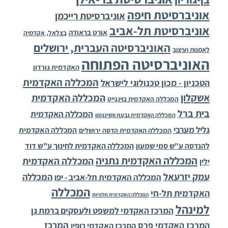
אוניברסיטת חיפה
אוניברסיטת רייכמן
אוניברסיטת תל-אביב
אורט בראודה
בצלאל, אקדמיה
האוניברסיטה העברית, ירושלים
לאמנות ועיצוב
האוניברסיטה הפתוחה
האקדמית גורדון
המכללה האקדמית
הטכניון - מכון טכנולוגי לישראל
אשקלון
המכללה האקדמית
המכללה האקדמית בוינגייט
בית ברל
המכללה האקדמית
המכללה האקדמית גבעת וושינגטון
גליל מערבי
המכללה האקדמית
המכללה האקדמית הדסה ירושלים
להנדסה ע"ש סמי שמעון
המכללה האקדמית לחינוך ע"ש דוד
המכללה האקדמית נתניה
המכללה האקדמית
ילין
עמק יזרעאל
המכללה
המכללה האקדמית תל-אביב - יפו
המכללה
האקדמית תל-חי
המכללה האקדמית תלפיות
למינהל
המרכז האקדמי למשפט ולעסקים ברמת גן
המרכז
המרכז האקדמי פרס
המרכז האקדמי רופין