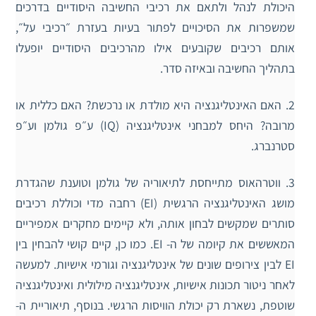
היכולת לנהל ולתאם את רכיבי החשיבה היסודיים בדרכים
שמשפרות את הסיכויים לפתור בעיות בעזרת ״רכיבי על״,
אותם רכיבים שקובעים אילו מהרכיבים היסודיים יופעלו
בתהליך החשיבה ובאיזה סדר.
2. האם האינטליגנציה היא מולדת או נרכשת? האם כללית או
מרובה? היחס למבחני אינטליגנציה (IQ) ע״פ גולמן וע״פ
סטרנברג.
3. ווטרהאוס מתייחסת לתיאוריה של גולמן וטוענת שהגדרת
מושג האינטליגנציה הרגשית (EI) רחבה מדי וכוללת רכיבים
סותרים שמקשים לבחון אותה, ולא קיימים מחקרים אמפיריים
המאששים את קיומה של ה- EI. כמו כן, קיים קושי להבחין בין
EI לבין צירופים שונים של אינטליגנציה וגורמי אישיות. למעשה
לאחר ניטור תכונות אישיות, אינטליגנציה מילולית ואינטליגנציה
שוטפת, נשארת רק יכולת הוויסות הרגשי. בנוסף, תיאוריית ה-