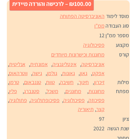
₪100.00 – לרכישה והורדה מיידית
מוסד לימוד
האוניברסיטה הפתוחה
סוג העבודה
ממ"ן
מספר ממ"ן
12
מקצוע
פסיכולוגיה
קורס
מחוננות וכישרונות מיוחדים
אוניברסיטה
,
אינטליגנציה
,
אמונתית
,
אנליטית
,
אפקט
,
גאון
,
גאונות
,
גולמן
,
גישה
,
ווטרהאוס
,
מילות
זיכרון
,
חינוך
,
חשיבה
,
טווח
,
טננבאום
,
טרמן
,
מפתח
מחוננות
,
מחוננים
,
משכל
,
סטנברג
,
פלין
,
פסיכוזה
,
פסיכולוגיה
,
פסיכופתולוגיה
,
פתולוגיה
,
קצר
,
תיאוריה
ציון
97
שנת הגשה
2022
מספר