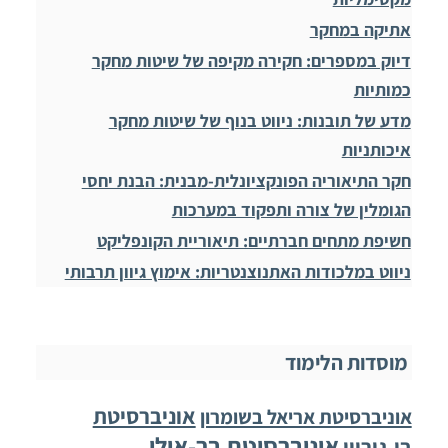
אתיקה במחקר
דיוק במספרים: חקירה מקיפה של שיטות מחקר
כמותיות
מדע של תובנות: ניווט בנוף של שיטות מחקר
איכותניות
חקר התיאוריה הפונקציונלית-מבנית: הבנת יחסי
הגומלין של צורה ותפקוד במערכות
חשיפת מתחים חברתיים: תיאוריית הקונפליקט
ניווט במלכודות האתנוצנטריות: אימוץ גיוון תרבותי
מוסדות הלימוד
אוניברסיטת
אוניברסיטת אריאל בשומרון
אוניברסיטת בר-אילן
בן-גוריון