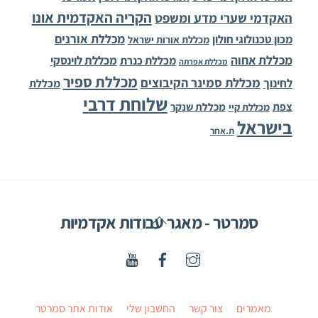
הקריה האקדמית אונו
האקדמי שערי מדע ומשפט
מכללת אורנים
מכון טכנולוגי חולון
מכללת אורות ישראל
מכללת אחוה
מכללת לוינסקי
מכללת כנרת
מכללת אפרתה
מכללת ספיר
מכללת סמינר הקיבוצים
לחינוך
מכללת
שלוחת דרבי
צפת
מכללת שנקר
מכללת קיי
בישראל
ת.אחר
Back
סמרטר - מאגר עבודות אקדמיות
To
Top
מאמרים
צור קשר
החשבון שלי
אודות אתר סמרטר