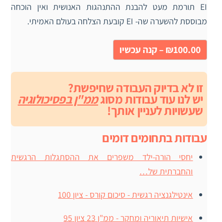
EI תורמת מעט להבנת ההתנהגות האנושית ואין הוכחה
מבוססת להשערה שה- EI קובעת הצלחה בעולם האמיתי.
₪100.00 – קנה עכשיו
זו לא בדיוק העבודה שחיפשת?
יש לנו עוד עבודות מסוג
ממ"ן בפסיכולוגיה
שעשויות לעניין אותך!
עבודות בתחומים דומים
יחסי הורה-ילד משפרים את ההסתגלות הרגשית
והחברתית של…
אינטילגנציה רגשית - סיכום קורס - ציון 100
אישיות תיאוריה ומחקר - ממ"ן 23 ציון 95