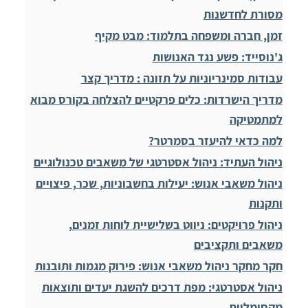
מסורת לחדשנות
זמן, חברה ומשפחה בתלמוד: מבט מקיף
ג'נוסייד: פשע נגד האנושות
עבודות סמינריוניות על תזונה : מדריך קצר
מדריך הישרדות: כלים פרקטיים להצלחה בקורס מבוא
למתמטיקה
למה כדאי להיעזר בסמרטר?
ניהול העתיד: ניהול אסטרטגי של משאבים טכנולוגיים
ניהול משאבי אנוש: יעילות בחשבוניות, שכר, פיצויים
ותקנות
ניהול פרויקטים: ניווט בשלישיית לוחות זמנים,
משאבים ותקציבים
חקר מחקר ניהול משאבי אנוש: פירוק מגמות ותובנות
ניהול אסטרטגי: מפת דרכים להשגת יעדים ותוצאות
מקסימליות