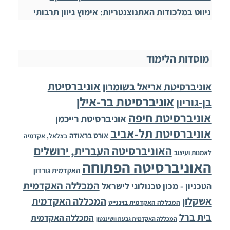
ניווט במלכודות האתנוצנטריות: אימוץ גיוון תרבותי
מוסדות הלימוד
אוניברסיטת
אוניברסיטת אריאל בשומרון
אוניברסיטת בר-אילן
בן-גוריון
אוניברסיטת חיפה
אוניברסיטת רייכמן
אוניברסיטת תל-אביב
אורט בראודה
בצלאל, אקדמיה
האוניברסיטה העברית, ירושלים
לאמנות ועיצוב
האוניברסיטה הפתוחה
האקדמית גורדון
המכללה האקדמית
הטכניון - מכון טכנולוגי לישראל
אשקלון
המכללה האקדמית
המכללה האקדמית בוינגייט
בית ברל
המכללה האקדמית
המכללה האקדמית גבעת וושינגטון