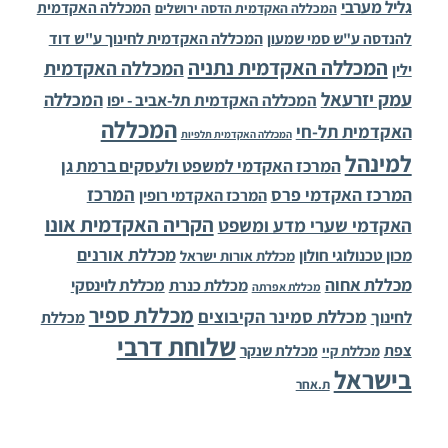
גליל מערבי
המכללה האקדמית
המכללה האקדמית הדסה ירושלים
להנדסה ע"ש סמי שמעון
המכללה האקדמית לחינוך ע"ש דוד
המכללה האקדמית נתניה
המכללה האקדמית
ילין
עמק יזרעאל
המכללה
המכללה האקדמית תל-אביב - יפו
המכללה
האקדמית תל-חי
המכללה האקדמית תלפיות
למינהל
המרכז האקדמי למשפט ולעסקים ברמת גן
המרכז
המרכז האקדמי פרס
המרכז האקדמי רופין
הקריה האקדמית אונו
האקדמי שערי מדע ומשפט
מכללת אורנים
מכון טכנולוגי חולון
מכללת אורות ישראל
מכללת אחוה
מכללת לוינסקי
מכללת כנרת
מכללת אפרתה
מכללת ספיר
מכללת סמינר הקיבוצים
לחינוך
מכללת
שלוחת דרבי
צפת
מכללת שנקר
מכללת קיי
בישראל
ת.אחר