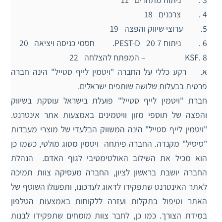
4 . צרכנים 18
5. ערוצי שיווק והפצה 19
6 . ניתוח PEST-D 20 7. חסמי כניסה ויציאה 20
8 .KSF – המפתח להצלחה 22
א. רקע כללי על החברה "ויטמין לייף סטייל" הינה חברה
פרטית בבעלות שלושה שותפים ישראלים.
חברת "ויטמין לייף סטייל" פועלת בישראל עוסקת בשיווק
והפצה של תוספי מזון וויטמינים באמצעות אתר אינטרנט.
"ויטמין לייף סטייל" הינה המשווק הבלעדי של מוצרי מעבדות
"סיסיל" מקנדה. החברה פיתחה ויטמין מסוג מולטי, כשמו כן
הוא מכיל את השילוב האולטימטיבי לגוף האדם. הנהלת
החברה יושבת בראשון לציון, החברה מעסיקה צוות תמיכה
לאתר האינטרנט שתפקידו לדאוג לעדכונו, ותפעולו השוטף של
האתר וטיפול בתקלות ועזרה ללקוחות באמצעות הטלפון
במידת הצורך. כמו כן, לחבר צוות מומחים שתפקידו לבנות