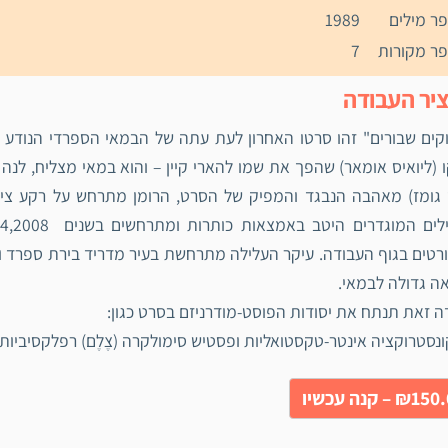
ר מילים
1989
ר מקורות
7
יר העבודה
קים שבורים" זהו סרטו האחרון לעת עתה של הבמאי הספרדי הנודע פ
 (ליואיס אומאר) שהפך את שמו להארי קיין – והוא במאי מצליח, לנ
 גומז) מאהבה הנבגד והמפיק של הסרט, הרומן מתרחש על רקע צילומ
טים בגוף העבודה. עיקר העלילה מתרחשת בעיר מדריד בירת ספרד וג
ה גדולה לבמאי.
 זאת תנתח את יסודות הפוסט-מודרניזם בסרט כגון:
נסטרוקציה אינטר-טקסטואליות ופסטיש סימולקרה (צֶלֶם) רפלקסיביות הע
₪1 – קנה עכשיו