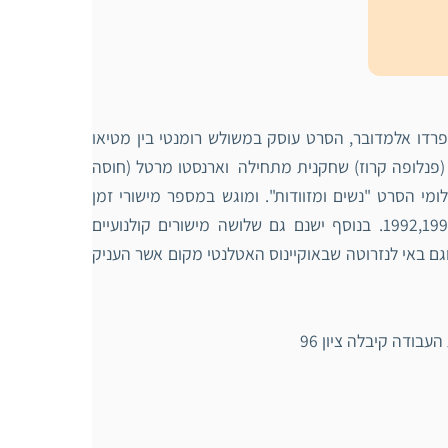
רדו אלמדובר, הסרט עוסק במשולש רומנטי בין מטיאו
ה (פנלופה קרוז) שחקנית מתחילה וארנסטו מרטל (חוסה
י הסרט "נשים ומזוודות". ומוגש במספר מישורי זמן
מקבילים המוגדרים היטב באמצאות כותרות ומתרחשים בשנים 1992,1994,2008. בנוסף ישנם גם שלושה מישורים קולנועיים
ם באי לנזרוטה שבאוקיינוס האטלנטי מקום אשר העניק
בודה קיבלה ציון 96