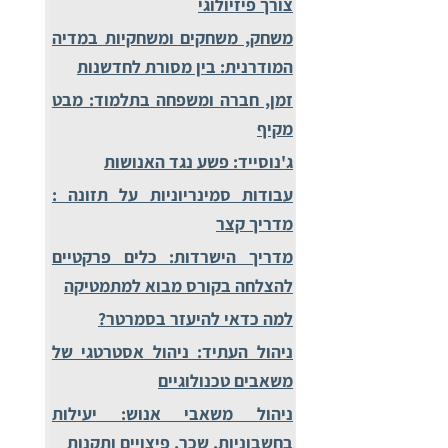
צורך פיזיולוגי
משחק, משחקים ומשחקיות במדיה
המודרנית: בין מסורת לחדשנות
זמן, חברה ומשפחה בתלמוד: מבט
מקיף
ג'נוסייד: פשע נגד האנושות
עבודות סמינריוניות על תזונה :
מדריך קצר
מדריך הישרדות: כלים פרקטיים
להצלחה בקורס מבוא למתמטיקה
למה כדאי להיעזר בסמרטר?
ניהול העתיד: ניהול אסטרטגי של
משאבים טכנולוגיים
ניהול משאבי אנוש: יעילות
בחשבוניות, שכר, פיצויים ותקנות