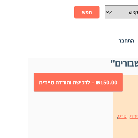
התחבר
בורים"
₪150.00 – לרכישה והורדה מיידית
רדי
,
סרט
,