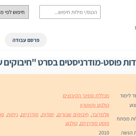
פרסם עבודה
דות פוסט-מודרניסטים בסרט "חיבוקים ש
ד לימוד
מכללת סמינר הקיבוצים
וע
קולנוע ותאטרון
אלמדובר
,
חיבוקים שבורים
,
יסודות
,
מודרניזם
,
ניתוח
,
ספ
ות מפתח
פוסט מודרניזם
,
קולנוע
 הגשה
2010