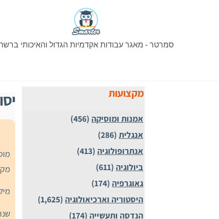
Ski
t
conten
סמרטר - מאגר עבודות אקדמיות הגדול והאיכותי ברשת
מקצועות
יסו
אמנות ומוסיקה
(456)
אנגלית
(286)
אנתרופולוגיה
(413)
מוס
ביולוגיה
(611)
מקצ
גאוגרפיה
(174)
מיל
היסטוריה וארכיאולוגיה
(1,625)
שנת
הנדסה ותעשייה
(174)