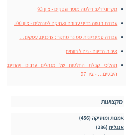
מקדונלד'ס: דילמה מוסר ועסקים - ציון 93
עבודת הגשה בדיני עבודה ואתיקה למנהלים - ציון 100
עבודה סמינריונית סמינר מחקר : צרכנים, עסקים…
איכות הדיווח - ניהול רווחים
תהליכי קבלת החלטות של מנהלים ערבים ויהודים:
היבטים… - ציון 97
מקצועות
אמנות ומוסיקה
(456)
אנגלית
(286)