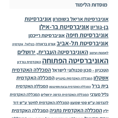
מוסדות הלימוד
אוניברסיטת
אוניברסיטת אריאל בשומרון
אוניברסיטת בר-אילן
בן-גוריון
אוניברסיטת חיפה
אוניברסיטת רייכמן
אוניברסיטת תל-אביב
אורט בראודה
בצלאל, אקדמיה
האוניברסיטה העברית, ירושלים
לאמנות ועיצוב
האוניברסיטה הפתוחה
האקדמית גורדון
המכללה האקדמית
הטכניון - מכון טכנולוגי לישראל
אשקלון
המכללה האקדמית
המכללה האקדמית בוינגייט
בית ברל
המכללה האקדמית
המכללה האקדמית גבעת וושינגטון
גליל מערבי
המכללה האקדמית
המכללה האקדמית הדסה ירושלים
להנדסה ע"ש סמי שמעון
המכללה האקדמית לחינוך ע"ש דוד
המכללה האקדמית נתניה
המכללה האקדמית
ילין