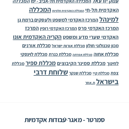
עמק יזרעאל
המכללה
המכללה האקדמית תל-אביב - יפו
המכללה
האקדמית תל-חי
המכללה האקדמית תלפיות
למינהל
המרכז האקדמי למשפט ולעסקים ברמת גן
המרכז
המרכז האקדמי פרס
המרכז האקדמי רופין
הקריה האקדמית אונו
האקדמי שערי מדע ומשפט
מכללת אורנים
מכון טכנולוגי חולון
מכללת אורות ישראל
מכללת אחוה
מכללת לוינסקי
מכללת כנרת
מכללת אפרתה
מכללת ספיר
מכללת סמינר הקיבוצים
לחינוך
מכללת
שלוחת דרבי
צפת
מכללת שנקר
מכללת קיי
בישראל
ת.אחר
Back
סמרטר - מאגר עבודות אקדמיות
To