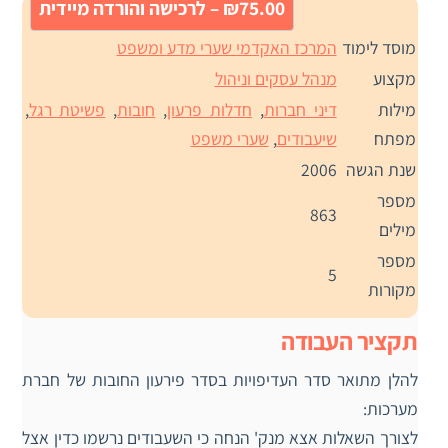
₪75.00 – לרכישה והורדה מיידית
מוסד לימוד
המרכז האקדמי שערי מדע ומשפט
מקצוע
מנהל עסקים וניהול
מילות
דיני חברות
,
חדלות פרעון
,
חובות
,
פשיטת רגל
,
מפתח
שיעבודים
,
שערי משפט
שנת הגשה
2006
מספר
863
מילים
מספר
5
מקורות
תקציר העבודה
להלן מתואר סדר העדיפויות בסדר פירעון החובות של חברת
מערכות:
לצורך השאלות אצא מנק' הנחה כי השעבודים נרשמו כדין אצל