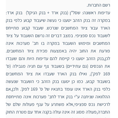
רשם החברות.
עדיפות ראשונה: שסל"ן (בנק ארד + בנק הניקל) בנק ארד:
במקרה זה בנק הזהב יטענו כי נעשה שיעבוד קבוע כלפי בנק
הארד עבור ציוד המחשבים שנרכש. שעבוד קבוע מתייחס
לשעבוד נכס ספציפי. במצב דברים זה נרשם השעבוד על ציוד
המחשבים ומימוש השעבוד במקרה בו חב' מערכות אינה
פורעת את החוב יהיה באמצעות מכירת ציוד המחשבים.
לכן,בנק הזהב יטענו כי קיימת להם עדיפות היות והם שעבדו
את הנכסים (גם עתידיים) בשעבוד צף עם תניה מגבילה (ס'
169 לפק'), ואילו בנק הארד שעבדו את ציוד המחשבים
בשעבוד קבוע. כמו כן יטענו בנק הזהב כי השעבוד שנעשה
כלפי בנק הארד אינו עומד בתנאיו של ס' 169 לפק'. ולכן,אם
ההלוואה שניתנה ע"י בנק ארד לחב' מערכות אינה מתייחסת
לרכישת נכס ספציפי,אלא משתרע על ענף פעולות שלם של
החברה,פעולה מסוג זה אינה עולה בקנה אחד עם מטרת החוק