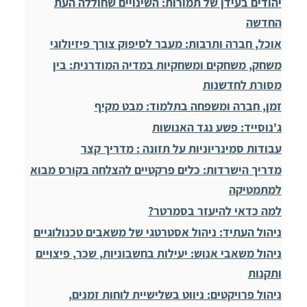
יהודים בעידן של תמורות: השינויים שחוללה העת
החדשה
אוכל, חברה ותרבות: מעבר לסיפוק צורך פיזיולוגי
משחק, משחקים ומשחקיות במדיה המודרנית: בין
מסורת לחדשנות
זמן, חברה ומשפחה בתלמוד: מבט מקיף
ג'נוסייד: פשע נגד האנושות
עבודות סמינריוניות על תזונה : מדריך קצר
מדריך הישרדות: כלים פרקטיים להצלחה בקורס מבוא
למתמטיקה
למה כדאי להיעזר בסמרטר?
ניהול העתיד: ניהול אסטרטגי של משאבים טכנולוגיים
ניהול משאבי אנוש: יעילות בחשבוניות, שכר, פיצויים
ותקנות
ניהול פרויקטים: ניווט בשלישיית לוחות זמנים,