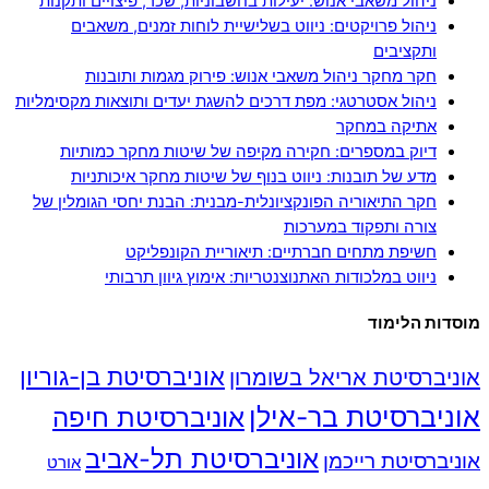
ניהול משאבי אנוש: יעילות בחשבוניות, שכר, פיצויים ותקנות
ניהול פרויקטים: ניווט בשלישיית לוחות זמנים, משאבים
ותקציבים
חקר מחקר ניהול משאבי אנוש: פירוק מגמות ותובנות
ניהול אסטרטגי: מפת דרכים להשגת יעדים ותוצאות מקסימליות
אתיקה במחקר
דיוק במספרים: חקירה מקיפה של שיטות מחקר כמותיות
מדע של תובנות: ניווט בנוף של שיטות מחקר איכותניות
חקר התיאוריה הפונקציונלית-מבנית: הבנת יחסי הגומלין של
צורה ותפקוד במערכות
חשיפת מתחים חברתיים: תיאוריית הקונפליקט
ניווט במלכודות האתנוצנטריות: אימוץ גיוון תרבותי
מוסדות הלימוד
אוניברסיטת בן-גוריון
אוניברסיטת אריאל בשומרון
אוניברסיטת בר-אילן
אוניברסיטת חיפה
אוניברסיטת תל-אביב
אוניברסיטת רייכמן
אורט