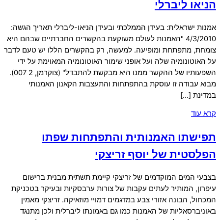
הניאו ליברלי
אמנות ישראלית: בעידן הממלכתי ובעידן הניאו-ליברלי תאריך הגשה:
4/3/2010 "האמנות לעולם משוקעת בהקשרים החברתיים שבהם היא
צומחת, מתפתחת ומופיעה. למעשה, רק בהקשרים הללו יש טעם לדבר
על האוטונומיה שלה ועל אופני שימור האוטונומיה המאוימת על ידי
השפעותיו של ההקשר ממנו היא מבקשת להתבדל" (צוקרמן, 2 007).
מבוא עבודה זו עוסקת בהתפתחות והתעצבות הקאנון האמנותי
במדינת […]
קרא עוד
תפישתו האמנותית והתפתחות שפתו
הפלסטית של יוסף זריצקי
בצבעי המים המוקדמים של זריצקי קיימת תשתית מבנית ברישום
עיפרון, המותיר לעתים עקבות של צורות ערבסקיות ובעיקר בטכניקת
המכחול, הבונה אזורי צבע במדגמים דמויי מוזאיקה. זריצקי מאמין
באוניברסאליות של האמנות כמו גם באמונתו ליברלית ולכן מתנגד