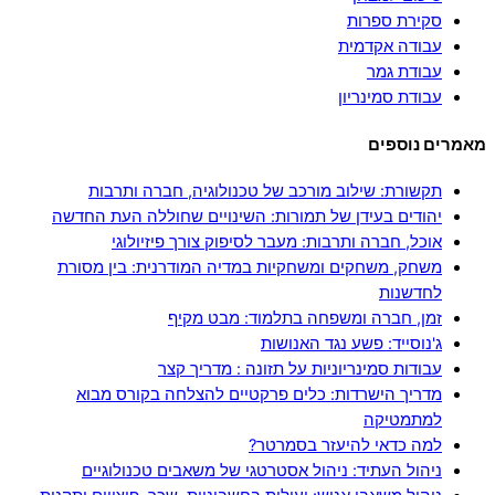
סקירת ספרות
עבודה אקדמית
עבודת גמר
עבודת סמינריון
מאמרים נוספים
תקשורת: שילוב מורכב של טכנולוגיה, חברה ותרבות
יהודים בעידן של תמורות: השינויים שחוללה העת החדשה
אוכל, חברה ותרבות: מעבר לסיפוק צורך פיזיולוגי
משחק, משחקים ומשחקיות במדיה המודרנית: בין מסורת
לחדשנות
זמן, חברה ומשפחה בתלמוד: מבט מקיף
ג'נוסייד: פשע נגד האנושות
עבודות סמינריוניות על תזונה : מדריך קצר
מדריך הישרדות: כלים פרקטיים להצלחה בקורס מבוא
למתמטיקה
למה כדאי להיעזר בסמרטר?
ניהול העתיד: ניהול אסטרטגי של משאבים טכנולוגיים