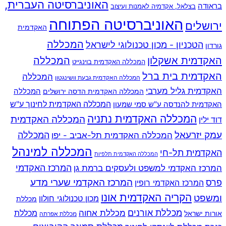
האוניברסיטה העברית,
בראודה
בצלאל, אקדמיה לאמנות ועיצוב
האוניברסיטה הפתוחה
ירושלים
האקדמית
המכללה
הטכניון - מכון טכנולוגי לישראל
גורדון
האקדמית אשקלון
המכללה
המכללה האקדמית בוינגייט
האקדמית בית ברל
המכללה
המכללה האקדמית גבעת וושינגטון
האקדמית גליל מערבי
המכללה
המכללה האקדמית הדסה ירושלים
האקדמית להנדסה ע"ש סמי שמעון
המכללה האקדמית לחינוך ע"ש
המכללה האקדמית נתניה
המכללה האקדמית
דוד ילין
עמק יזרעאל
המכללה
המכללה האקדמית תל-אביב - יפו
המכללה למינהל
האקדמית תל-חי
המכללה האקדמית תלפיות
המרכז האקדמי למשפט ולעסקים ברמת גן
המרכז האקדמי
המרכז האקדמי שערי מדע
פרס
המרכז האקדמי רופין
הקריה האקדמית אונו
ומשפט
מכון טכנולוגי חולון
מכללת
מכללת אורנים
מכללת אחוה
מכללת
אורות ישראל
מכללת אפרתה