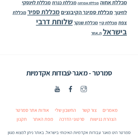
מכללת אחוה
מכללת לוינסקי
מכללת כנרת
מכללת אפרתה
מכללת ספיר
מכללת סמינר הקיבוצים
לחינוך
מכללת
שלוחת דרבי
צפת
מכללת שנקר
מכללת קיי
בישראל
ת.אחר
Back
סמרטר - מאגר עבודות אקדמיות
To
Top
מאמרים
צור קשר
החשבון שלי
אודות אתר סמרטר
הצהרת נגישות
סרטוני הדרכה
מפת האתר
תקנון
סמרטר הינו מאגר עבודות אקדמיות האיכותי בישראל. באתר ניתן למצוא מגוון