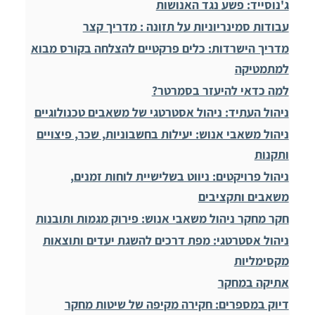
ג'נוסייד: פשע נגד האנושות
עבודות סמינריוניות על תזונה : מדריך קצר
מדריך הישרדות: כלים פרקטיים להצלחה בקורס מבוא
למתמטיקה
למה כדאי להיעזר בסמרטר?
ניהול העתיד: ניהול אסטרטגי של משאבים טכנולוגיים
ניהול משאבי אנוש: יעילות בחשבוניות, שכר, פיצויים
ותקנות
ניהול פרויקטים: ניווט בשלישיית לוחות זמנים,
משאבים ותקציבים
חקר מחקר ניהול משאבי אנוש: פירוק מגמות ותובנות
ניהול אסטרטגי: מפת דרכים להשגת יעדים ותוצאות
מקסימליות
אתיקה במחקר
דיוק במספרים: חקירה מקיפה של שיטות מחקר