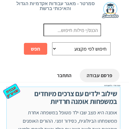
Ski
סמרטר - מאגר עבודות אקדמיות הגדול
והאיכותי ברשת
t
conten
פרסם עבודה
התחבר
מגזר חרדי - כל העבודות
ע
ב
ת
מ
ינ
ר
וד
ס
יון
שילוב ילדים עם צרכים מיוחדים
במשפחות אומנה חרדיות
אומנה היא מצב שבו ילד מטופל במשפחה אחרת
ממשפחתו הביולוגית, כסידור זמני. ההורים האומנים