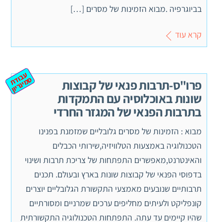
בביוגרפיה .מבוא הזמינות של מסרים […]
קרא עוד
ע
ב
ת
מ
ינ
ר
וד
ס
יון
פרו"ס-תרבות פנאי של קבוצות
שונות באוכלוסיה עם התמקדות
בתרבות הפנאי של המגזר החרדי
מבוא : הזמינות של מסרים גלובליים שמזמנת בפנינו
הטכנולוגיה באמצעות הטלוויזיה,שירותי הכבלים
והאינטרנט,מאפשרים התפתחות של צריכת תרבות ושינוי
בדפוסי הפנאי של קבוצות שונות בארץ ובעולם. תכנים
תרבותיים שנובעים מאמצעי התקשורת הגלובליים יוצרים
קונפליקט ולעיתים מחליפים ערכים שמרניים ומסורתיים
שהיו קיימים עד עתה. התפתחות הטכנולוגיה התקשורתית