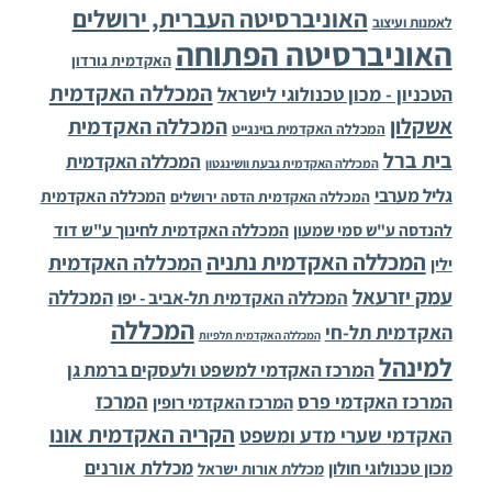
האוניברסיטה העברית, ירושלים
לאמנות ועיצוב
האוניברסיטה הפתוחה
האקדמית גורדון
המכללה האקדמית
הטכניון - מכון טכנולוגי לישראל
אשקלון
המכללה האקדמית
המכללה האקדמית בוינגייט
בית ברל
המכללה האקדמית
המכללה האקדמית גבעת וושינגטון
גליל מערבי
המכללה האקדמית
המכללה האקדמית הדסה ירושלים
להנדסה ע"ש סמי שמעון
המכללה האקדמית לחינוך ע"ש דוד
המכללה האקדמית נתניה
המכללה האקדמית
ילין
עמק יזרעאל
המכללה
המכללה האקדמית תל-אביב - יפו
המכללה
האקדמית תל-חי
המכללה האקדמית תלפיות
למינהל
המרכז האקדמי למשפט ולעסקים ברמת גן
המרכז
המרכז האקדמי פרס
המרכז האקדמי רופין
הקריה האקדמית אונו
האקדמי שערי מדע ומשפט
מכללת אורנים
מכון טכנולוגי חולון
מכללת אורות ישראל