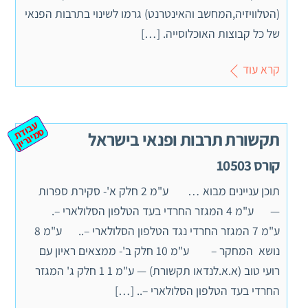
(הטלוויזיה,המחשב והאינטרנט) גרמו לשינוי בתרבות הפנאי
של כל קבוצות האוכלוסייה. […]
קרא עוד
ע
ב
ת
מ
ינ
ר
וד
ס
יון
תקשורת תרבות ופנאי בישראל
קורס 10503
תוכן עניינים מבוא … ע"מ 2 חלק א'- סקירת ספרות
— ע"מ 4 המגזר החרדי בעד הטלפון הסלולארי –.
ע"מ 7 המגזר החרדי נגד הטלפון הסלולארי –.. ע"מ 8
נושא המחקר – ע"מ 10 חלק ב'- ממצאים ראיון עם
רועי טוב (א.א.לנדאו תקשורת) — ע"מ 1 1 חלק ג' המגזר
החרדי בעד הטלפון הסלולארי –.. […]