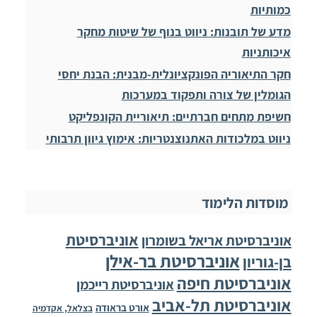
כמותיות
מדע של תובנות: ניווט בנוף של שיטות מחקר
איכותניות
חקר התיאוריה הפונקציונלית-מבנית: הבנת יחסי
הגומלין של צורה ותפקוד במערכות
חשיפת מתחים חברתיים: תיאוריית הקונפליקט
ניווט במלכודות האתנוצנטריות: אימוץ גיוון תרבותי
מוסדות הלימוד
אוניברסיטת
אוניברסיטת אריאל בשומרון
אוניברסיטת בר-אילן
בן-גוריון
אוניברסיטת חיפה
אוניברסיטת רייכמן
אוניברסיטת תל-אביב
אורט בראודה
בצלאל, אקדמיה