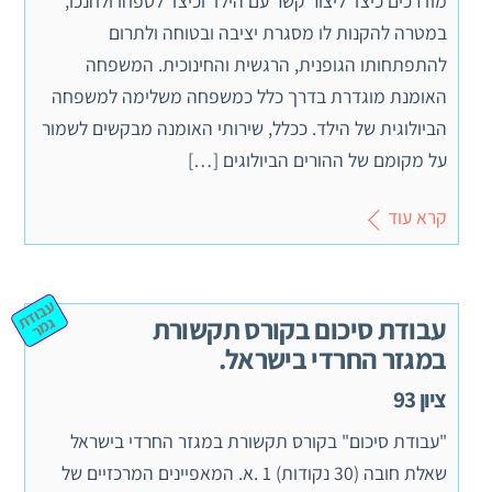
מודרכים כיצד ליצור קשר עם הילד וכיצד לטפחו ולחנכו,
במטרה להקנות לו מסגרת יציבה ובטוחה ולתרום
להתפתחותו הגופנית, הרגשית והחינוכית. המשפחה
האומנת מוגדרת בדרך כלל כמשפחה משלימה למשפחה
הביולוגית של הילד. ככלל, שירותי האומנה מבקשים לשמור
על מקומם של ההורים הביולוגים […]
קרא עוד
ע
ב
וד
מ
עבודת סיכום בקורס תקשורת
ת ג
ר
במגזר החרדי בישראל.
ציון 93
"עבודת סיכום" בקורס תקשורת במגזר החרדי בישראל
שאלת חובה (30 נקודות) 1 .א. המאפיינים המרכזיים של