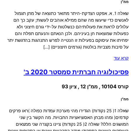
ממ"ן
שאלה 1. א. אפקט הצדקת-היתר מתואר כתוצאה של מתן תגמול
לאנשים כדי שיעשו מה שהם ממילא אוהבים לעשות; עקב כך הם
עלולים לראות את פעולותיהם כנשלטות על-ידי גורם חיצוני ולא
כפעולות שמוצאות חן בעיניהם. ולכן הנאתם והנעתם תפלת והם
יפחיתו את עיסוקם בפעילות זו הנטייה לפרש התנהגות בהדגשת יתר
על סיבות מצביות בולטות (גורמים חיצוניים) […]
קרא עוד
פסיכולוגיה חברתית סמסטר 2020 ב'
קורס 10104 , ממ"ן 12 , ציון 93
ממ"ן
שאלה 1( 25 נקודות) הגדירו מהי מערכת עמדות כפולה )ראו פרקים
קודמים( ומהו מבחן האסוציאציות החבויות. מה הקשר בין שני
המושגים הללו? שאלה 2( 25 נקודות) ציינו בקצרה שני ממצאים