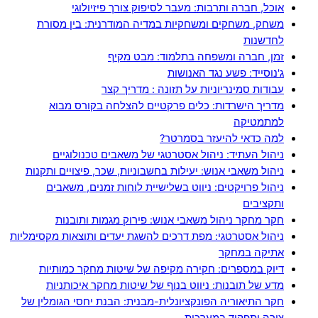
אוכל, חברה ותרבות: מעבר לסיפוק צורך פיזיולוגי
משחק, משחקים ומשחקיות במדיה המודרנית: בין מסורת
לחדשנות
זמן, חברה ומשפחה בתלמוד: מבט מקיף
ג'נוסייד: פשע נגד האנושות
עבודות סמינריוניות על תזונה : מדריך קצר
מדריך הישרדות: כלים פרקטיים להצלחה בקורס מבוא
למתמטיקה
למה כדאי להיעזר בסמרטר?
ניהול העתיד: ניהול אסטרטגי של משאבים טכנולוגיים
ניהול משאבי אנוש: יעילות בחשבוניות, שכר, פיצויים ותקנות
ניהול פרויקטים: ניווט בשלישיית לוחות זמנים, משאבים
ותקציבים
חקר מחקר ניהול משאבי אנוש: פירוק מגמות ותובנות
ניהול אסטרטגי: מפת דרכים להשגת יעדים ותוצאות מקסימליות
אתיקה במחקר
דיוק במספרים: חקירה מקיפה של שיטות מחקר כמותיות
מדע של תובנות: ניווט בנוף של שיטות מחקר איכותניות
חקר התיאוריה הפונקציונלית-מבנית: הבנת יחסי הגומלין של