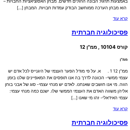
באמצעות תרגול הבונה הרגלים חדשים. מבחן האסוציאציות החבויות –
הוא מבחן הערכה ממוחשב הבודק עמדות חבויות. המבחן […]
קרא עוד
פסיכולוגיה חברתית
קורס 10104 , ממ"ן 12
ממ"ן
ממ"ן 12 1 . א. על פי מודל הפער העצמי של היגנייס לכל אדם יש
עצמי ממשי- הכוונה לדרך בה אנו תופסים את המאפיינים שלנו בזמן
הווה. מי אנו חושבים שאנחנו. לאדם יש מנחי עצמי- סוג של אבני בוחן
אליהן משווה האדם את העצמי הממשי שלו. ישנם כמה מנחי עצמי:
עצמי האידאלי- זהו מי שאנו […]
קרא עוד
פסיכולוגיה חברתית