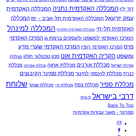
המכללה האקדמית נתניה
המכללה האקדמית
דוד ילין
עמק יזרעאל
המכללה
המכללה האקדמית תל-אביב - יפו
המכללה למינהל
האקדמית תל-חי
המכללה האקדמית תלפיות
המרכז האקדמי למשפט ולעסקים ברמת גן
המרכז האקדמי
המרכז האקדמי שערי מדע
פרס
המרכז האקדמי רופין
הקריה האקדמית אונו
ומשפט
מכון טכנולוגי חולון
מכללת
מכללת אורנים
מכללת אחוה
מכללת
אורות ישראל
מכללת אפרתה
מכללת סמינר הקיבוצים
כנרת
מכללת לוינסקי לחינוך
שלוחת
מכללת ספיר
מכללת צפת
מכללת שנקר
מכללת קיי
דרבי בישראל
ת.אחר
Back To Top
סמרטר - מאגר עבודות אקדמיות