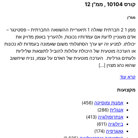
קורס 10104 , ממ"ן 12
ממ"ן
ממן 1 2 חברתית שאלה 1 תיאוריית ההשוואה החברתית – פסטינגר –
אדם מעוניין לדעת אם עמדותיו נכונות, ולהעריך באופן מדויק את
יכולתו. למניע זה יש ערך הסתגלותי משום שאמונה בעמדות לא נכונות
או הערכה מוטעית של היכולת עלולות להוביל לתוצאות שליליות
ולעתים גורליות. הערכה מוטעית של האדם על עצמו, נניח שיחשוב
שהוא נהג מצוין […]
קרא עוד
מקצועות
אמנות ומוסיקה
(456)
אנגלית
(286)
אנתרופולוגיה
(413)
ביולוגיה
(611)
גאוגרפיה
(174)