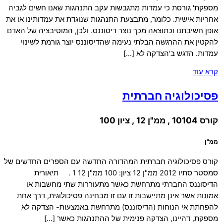
מספקת' גורסת כי עמדות מתגבשות עקב התנהגות שאנו חשים לגביה
אחריות אישית. כלומר, מתבצעת התנהגות שנוגדת את עמדותינו או את
אופן חשיבתנו וכתוצאה מכך נוצר דיסוננס. ולכן, המוטיבציה של האדם
להקטין את ההרגשה הבלתי נעימה שהדיסוננס יוצר גורמת לשינוי
עמדות. הדגש ב'הצדקה לא […]
קרא עוד
פסיכולוגיה חברתית
קורס 10104 , ממ"ן 12 , ציון 100
ממ"ן
קורס פסיכולוגיה חברתית המהדורה החדשה עם הספרים החדשים של
סמסטר סתיו 2012 ממ"ן 12 ציון: 100 ממ"ן 12 1 . תיאורית
הדיסוננס החברתי מתרחשת כאשר מתעוררות שתי מחשבות או
אמונות אשר אינן מתיישבות זו עם זו מבחינה פסיכולוגית, דרך אחת
להפחתת אי הנוחות (הדיסוננס) מתרחשת באמצעות- הצדקה לא
מספקת, דהיינו, הצדקה פנימית של ההתנהגות כאשר […]