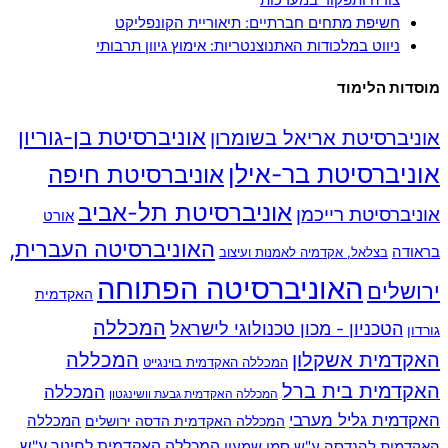
צורה ותפקוד במערכות
חשיפת מתחים חברתיים: תיאוריית הקונפליקט
ניווט במלכודות האתנוצנטריות: אימוץ גיוון תרבותי
מוסדות הלימוד
אוניברסיטת בן-גוריון
אוניברסיטת אריאל בשומרון
אוניברסיטת בר-אילן
אוניברסיטת חיפה
אוניברסיטת תל-אביב
אוניברסיטת רייכמן
אורט
האוניברסיטה העברית,
בראודה
בצלאל, אקדמיה לאמנות ועיצוב
האוניברסיטה הפתוחה
ירושלים
האקדמית
המכללה
הטכניון - מכון טכנולוגי לישראל
גורדון
האקדמית אשקלון
המכללה
המכללה האקדמית בוינגייט
האקדמית בית ברל
המכללה
המכללה האקדמית גבעת וושינגטון
האקדמית גליל מערבי
המכללה
המכללה האקדמית הדסה ירושלים
האקדמית להנדסה ע"ש סמי שמעון
המכללה האקדמית לחינוך ע"ש