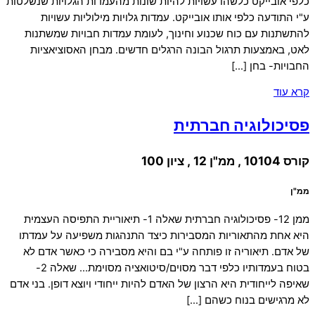
כלפי אובייקט כלשהו עשויות להיות שונות מהעמדות הגלויות שנשלטות
ע"י התודעה כלפי אותו אובייקט. עמדות גלויות מילוליות עשויות
להתשתנות עם כוח שכנוע וחינוך, לעומת עמדות חבויות שמשתנות
לאט, באמצעות תרגול הבונה הרגלים חדשים. מבחן האסוציאציות
החבויות- בחן […]
קרא עוד
פסיכולוגיה חברתית
קורס 10104 , ממ"ן 12 , ציון 100
ממ"ן
ממן 12- פסיכולוגיה חברתית שאלה 1- תיאוריית התפיסה העצמית
היא אחת מהתאוריות המסבירות כיצד התנהגות משפיעה על עמדתו
של אדם. תיאוריה זו פותחה ע"י בם והיא מסבירה כי כאשר אדם לא
בטוח בעמדותיו כלפי דבר מסוים/סיטואציה מסוימת… שאלה 2-
שאיפה לייחודית היא הרצון של האדם להיות ייחודי ויוצא דופן. בני אדם
לא מרגישים בנוח כשהם […]