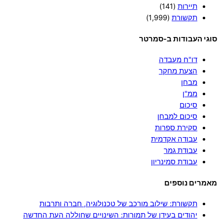
תיירות
(141)
תקשורת
(1,999)
סוגי העבודות ב-סמרטר
דו"ח מעבדה
הצעת מחקר
מבחן
ממ"ן
סיכום
סיכום למבחן
סקירת ספרות
עבודה אקדמית
עבודת גמר
עבודת סמינריון
מאמרים נוספים
תקשורת: שילוב מורכב של טכנולוגיה, חברה ותרבות
יהודים בעידן של תמורות: השינויים שחוללה העת החדשה