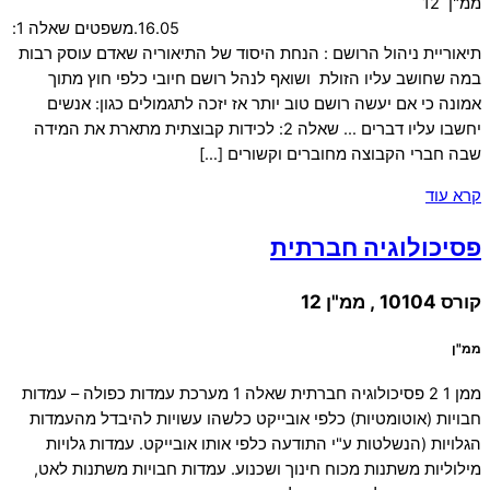
ממ"ן 12
16.05.משפטים שאלה 1:
תיאוריית ניהול הרושם : הנחת היסוד של התיאוריה שאדם עוסק רבות
במה שחושב עליו הזולת ושואף לנהל רושם חיובי כלפי חוץ מתוך
אמונה כי אם יעשה רושם טוב יותר אז יזכה לתגמולים כגון: אנשים
יחשבו עליו דברים … שאלה 2: לכידות קבוצתית מתארת את המידה
שבה חברי הקבוצה מחוברים וקשורים […]
קרא עוד
פסיכולוגיה חברתית
קורס 10104 , ממ"ן 12
ממ"ן
ממן 1 2 פסיכולוגיה חברתית שאלה 1 מערכת עמדות כפולה – עמדות
חבויות (אוטומטיות) כלפי אובייקט כלשהו עשויות להיבדל מהעמדות
הגלויות (הנשלטות ע"י התודעה כלפי אותו אובייקט. עמדות גלויות
מילוליות משתנות מכוח חינוך ושכנוע. עמדות חבויות משתנות לאט,