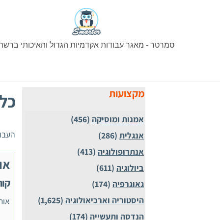
Ski
t
conten
סמרטר - מאגר עבודות אקדמיות הגדול והאיכותי ברשת
מקצועות
כל העבו
אמנות ומוסיקה
(456)
העבוד
אנגלית
(286)
אנתרופולוגיה
(413)
או
ביולוגיה
(611)
קורס 55476
גאוגרפיה
(174)
היסטוריה וארכיאולוגיה
(1,625)
אורי
הנדסה ותעשייה
(174)