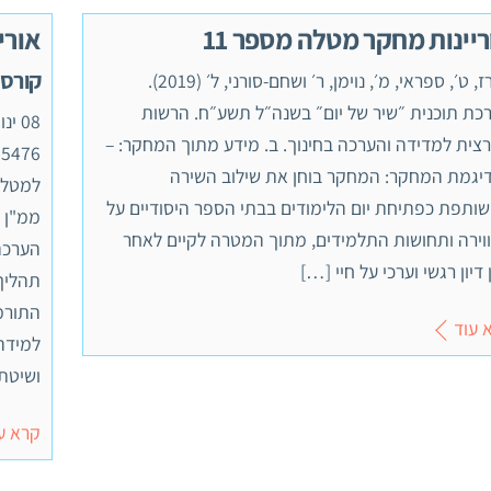
יינות מחקר מטלה מספר 11
אורי
קורס 55476 , ממ"ן 3
א. רז, ט׳, ספראי, מ׳, נוימן, ר׳ ושחם-סורני, ל׳ (2019).
כת תוכנית ״שיר של יום״ בשנה״ל תשע״ח. הרשות
צית למדידה והערכה בחינוך. ב. מידע מתוך המחקר: –
יגמת המחקר: המחקר בוחן את שילוב השירה
למט
ותפת כפתיחת יום הלימודים בבתי הספר היסודיים על
וירה ותחושות התלמידים, מתוך המטרה לקיים לאחר
הערכה 
דיון רגשי וערכי על חיי […]
תהליך 
התורמו
 עוד
למידה
ושיטת
קרא ע