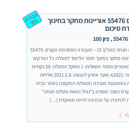
ע
ב
ו
ד
ת
מ
קורס 55476 אוריינות מחקר בחינוך
ג
ר
ת סיכום
1
מטלת מנחה )ממ"ן( 15 – העבודה המסכמת הקורס: 55476
ינות מחקר בחינוך חומר הלימוד למטלה: כל הפרקים
וכל המאמרים מספר השאלות: 1 משקל המטלה: 50 נקודות
סמסטר: 2021א מועד אחרון להגשה: 2021.2.8 שליחת
 באמצעות מערכת המטלות המקוונת באתר הבית
ורס הסבר מפורט ב"נוהל הגשת מטלות מנחה"
ת לכתיבה: על הכתיבה להיות ממוקדת […]
וד