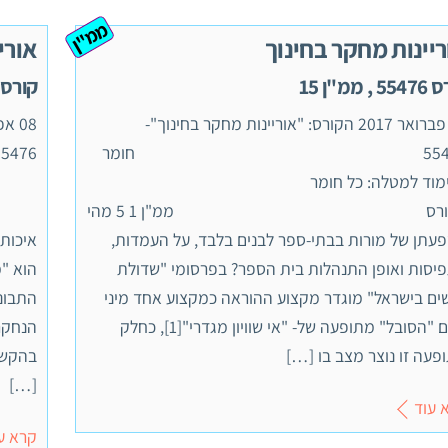
ממ"ן
ריינות מחקר בחינוך
אורי
 , ממ"ן 15
קורס 55476 , ממ"ן 2
‏02 פברואר 2017 הקורס: "אוריינות מחקר בחינוך"-
55476 חומר
מוד למטלה: כל חומר
הקורס ממ"ן 1 5 מהי
עתן של מורות בבתי-ספר לבנים בלבד, על העמדות,
איכות
יסות ואופן התנהלות בית הספר? בפרסומי "שדולת
הוא "מ
ים בישראל" מוגדר מקצוע ההוראה כמקצוע אחד מיני
התבוננ
רבים "הסובל" מתופעה של- "אי שוויון מגדרי"[1], כחלק
הנחקר,
פעה זו נוצר מצב בו […]
בהקשר
[…]
 עוד
קרא ע