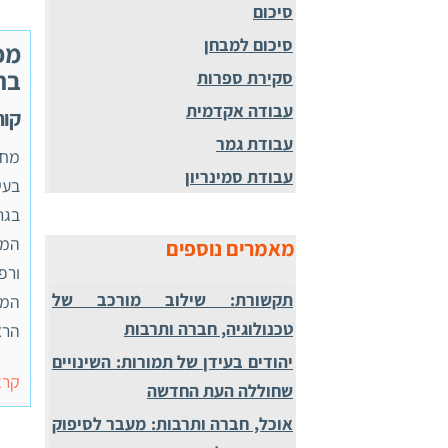
סיכום
סיכום למבחן
מפ
בח
סקירת ספרות
עבודה אקדמית
קורס 55476 , ממ"
עבודת גמר
מחק
עבודת סמינריון
בעי
בגר
המש
מאמרים נוספים
ורפ
תקשורת: שילוב מורכב של
המס
טכנולוגיה, חברה ותרבות
הרצוי. ק
יהודים בעידן של תמורות: השינויים
קרא
שחוללה העת החדשה
אוכל, חברה ותרבות: מעבר לסיפוק