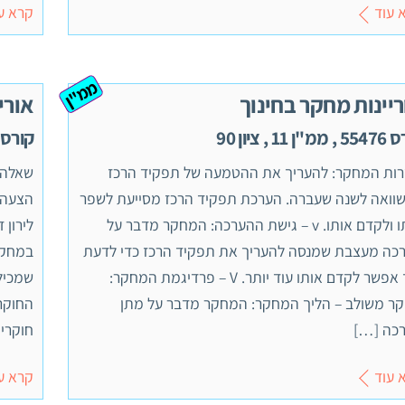
 עוד
קרא ע
ממ"ן
ריינות מחקר בחינוך
אורי
"ן 11 , ציון 90
קורס 55476 , ממ"ן 2
ות המחקר: להעריך את ההטמעה של תפקיד הרכז
וואה לשנה שעברה. הערכת תפקיד הרכז מסייעת לשפר
הצעה ל
אותו ולקדם אותו. v – גישת ההערכה: המחקר מדבר על
לירון 
כה מעצבת שמנסה להעריך את תפקיד הרכז כדי לדעת
במחקר
איך אפשר לקדם אותו עוד יותר. V – פרדיגמת המחקר:
שמכיל
ר משולב – הליך המחקר: המחקר מדבר על מתן
החוקר
כה […]
חוקרים
 עוד
קרא ע