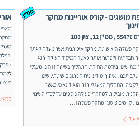
ממ"ן
ת מושגים - קורס אוריינות מחקר
אורי
ינוך
מאפיי
ן 12 , ציון 100
מחקר 
מעגלית
ר פעולה הוא שיטת מחקר איכותנית אשר נועדה לאתר
ורפלקצ
ה חברתית ולפתור אותה כאשר המיקוד העיקרי הוא
• פרק
ימת שינוי ביוזמת החוקר. התהליך בשיטה זו הינו מעגלי
ללמוד
לב תכנון, איסוף מידע, ניתוח נתונים שיטתי, שינוי
בעמית
לקציה. התהליך המעגלי הזה הוא דינאמי כאשר
קנות מובילות למחקרי פעולה נוספים עד לכדי השינוי
קרא ע
יימים 3 סוגי מחקר פעולה […]
 עוד