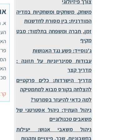
צורך פיזיולוגי
אור
משחק, משחקים ומשחקיות במדיה
המודרנית: בין מסורת לחדשנות
זמן, חברה ומשפחה בתלמוד: מבט
הער
מקיף
האר
פרד
ג'נוסייד: פשע נגד האנושות
המש
עבודות סמינריוניות על תזונה :
האו
מדריך קצר
מכן 
מדריך הישרדות: כלים פרקטיים
להצלחה בקורס מבוא למתמטיקה
קרא
למה כדאי להיעזר בסמרטר?
ניהול העתיד: ניהול אסטרטגי של
משאבים טכנולוגיים
ניהול משאבי אנוש: יעילות
בחשבוניות, שכר, פיצויים ותקנות