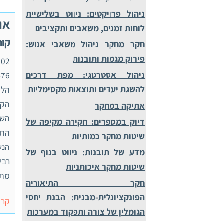
ניהול פרויקטים: ניווט בשלישיית
או
לוחות זמנים, משאבים ותקציבים
קורס 55476
חקר מחקר ניהול משאבי אנוש:
פירוק מגמות ותובנות
ניהול אסטרטגי: מפת דרכים
להשגת יעדים ותוצאות מקסימליות
הלי
אתיקה במחקר
השפ
דיוק במספרים: חקירה מקיפה של
התפ
שיטות מחקר כמותיות
הנש
מדע של תובנות: ניווט בנוף של
שיטות מחקר איכותניות
מתו
חקר התיאוריה
הפונקציונלית-מבנית: הבנת יחסי
קרא
הגומלין של צורה ותפקוד במערכות