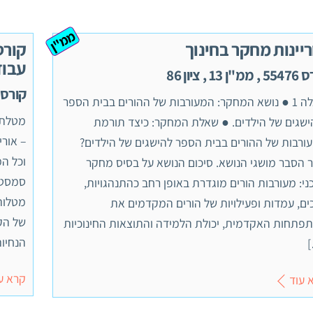
ממ"ן
ריינות מחקר בחינוך
עבוד
"ן 13 , ציון 86
קורס 55476 , ציון 00
שאלה 1 ● נושא המחקר: המעורבות של ההורים בבית הספר
ישגים של הילדים. ● שאלת המחקר: כיצד תורמת
– אורי
ורבות של ההורים בבית הספר להישגים של הילדים?
 הסבר מושגי הנושא. סיכום הנושא על בסיס מחקר
ני: מעורבות הורים מוגדרת באופן רחב כהתנהגויות,
מטלות
ים, עמדות ופעילויות של הורים המקדמים את
של הק
פתחות האקדמית, יכולת הלמידה והתוצאות החינוכיות
הנחיו
קרא ע
 עוד