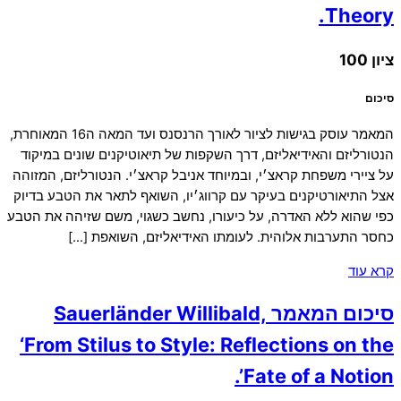
Theory.
ציון 100
סיכום
המאמר עוסק בגישות לציור לאורך הרנסנס ועד המאה ה16 המאוחרת,
הנטורליזם והאידיאליזם, דרך השקפות של תיאוטיקנים שונים במיקוד
על ציירי משפחת קראצ׳י, ובמיוחד אניבל קראצ׳י. הנטורליזם, המזוהה
אצל התיאורטיקנים בעיקר עם קרווג׳יו, השואף לתאר את הטבע בדיוק
כפי שהוא ללא האדרה, על כיעורו, נחשב כשגוי, משם שזיהה את הטבע
כחסר התערבות אלוהית. לעומתו האידיאליזם, השואפת […]
קרא עוד
סיכום המאמר Sauerländer Willibald,
‘From Stilus to Style: Reflections on the
Fate of a Notion’.