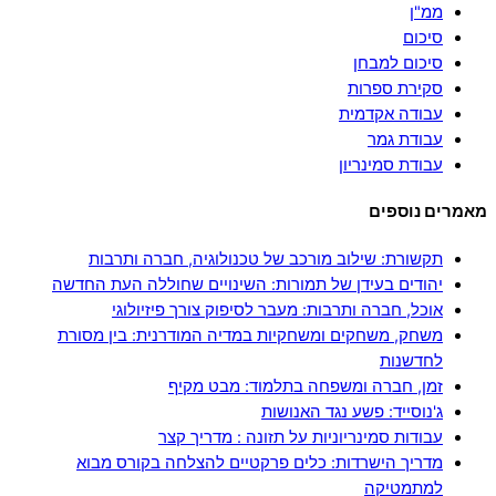
ממ"ן
סיכום
סיכום למבחן
סקירת ספרות
עבודה אקדמית
עבודת גמר
עבודת סמינריון
מאמרים נוספים
תקשורת: שילוב מורכב של טכנולוגיה, חברה ותרבות
יהודים בעידן של תמורות: השינויים שחוללה העת החדשה
אוכל, חברה ותרבות: מעבר לסיפוק צורך פיזיולוגי
משחק, משחקים ומשחקיות במדיה המודרנית: בין מסורת
לחדשנות
זמן, חברה ומשפחה בתלמוד: מבט מקיף
ג'נוסייד: פשע נגד האנושות
עבודות סמינריוניות על תזונה : מדריך קצר
מדריך הישרדות: כלים פרקטיים להצלחה בקורס מבוא
למתמטיקה