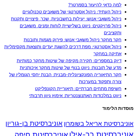
למה כדאי להיעזר בסמרטר?
ניהול העתיד: ניהול אסטרטגי של משאבים טכנולוגיים
ניהול משאבי אנוש: יעילות בחשבוניות, שכר, פיצויים ותקנות
ניהול פרויקטים: ניווט בשלישיית לוחות זמנים, משאבים
ותקציבים
חקר מחקר ניהול משאבי אנוש: פירוק מגמות ותובנות
ניהול אסטרטגי: מפת דרכים להשגת יעדים ותוצאות מקסימליות
אתיקה במחקר
דיוק במספרים: חקירה מקיפה של שיטות מחקר כמותיות
מדע של תובנות: ניווט בנוף של שיטות מחקר איכותניות
חקר התיאוריה הפונקציונלית-מבנית: הבנת יחסי הגומלין של
צורה ותפקוד במערכות
חשיפת מתחים חברתיים: תיאוריית הקונפליקט
ניווט במלכודות האתנוצנטריות: אימוץ גיוון תרבותי
מוסדות הלימוד
אוניברסיטת בן-גוריון
אוניברסיטת אריאל בשומרון
אוניברסיטת בר-אילן
אוניברסיטת חיפה