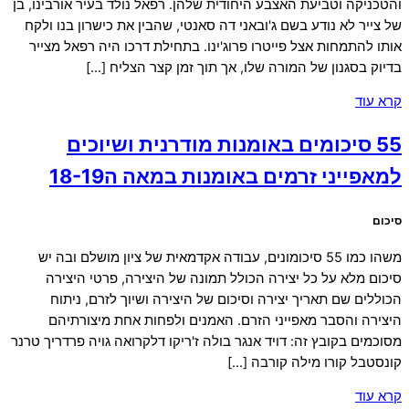
והטכניקה וטביעת האצבע היחודית שלהן. רפאל נולד בעיר אורבינו, בן
של צייר לא נודע בשם ג'ובאני דה סאנטי, שהבין את כישרון בנו ולקח
אותו להתמחות אצל פייטרו פרוג'ינו. בתחילת דרכו היה רפאל מצייר
בדיוק בסגנון של המורה שלו, אך תוך זמן קצר הצליח […]
קרא עוד
55 סיכומים באומנות מודרנית ושיוכים
למאפייני זרמים באומנות במאה ה18-19
סיכום
משהו כמו 55 סיכומונים, עבודה אקדמאית של ציון מושלם ובה יש
סיכום מלא על כל יצירה הכולל תמונה של היצירה, פרטי היצירה
הכוללים שם תאריך יצירה וסיכום של היצירה ושיוך לזרם, ניתוח
היצירה והסבר מאפייני הזרם. האמנים ולפחות אחת מיצורתיהם
מסוכמים בקובץ זה: דויד אנגר בולה ז'ריקו דלקרואה גויה פרדריך טרנר
קונסטבל קורו מילה קורבה […]
קרא עוד