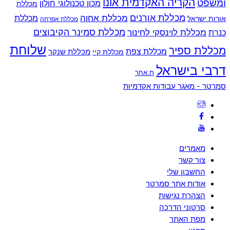
הקריה האקדמית אונו
ומשפט
מכון טכנולוגי חולון
מכללת
מכללת אורנים
מכללת אחוה
מכללת
אורות ישראל
מכללת אפרתה
מכללת סמינר הקיבוצים
כנרת
מכללת לוינסקי לחינוך
שלוחת
מכללת ספיר
מכללת צפת
מכללת שנקר
מכללת קיי
דרבי בישראל
ת.אחר
Back
סמרטר - מאגר עבודות אקדמיות
To
Top
מאמרים
צור קשר
החשבון שלי
אודות אתר סמרטר
הצהרת נגישות
סרטוני הדרכה
מפת האתר