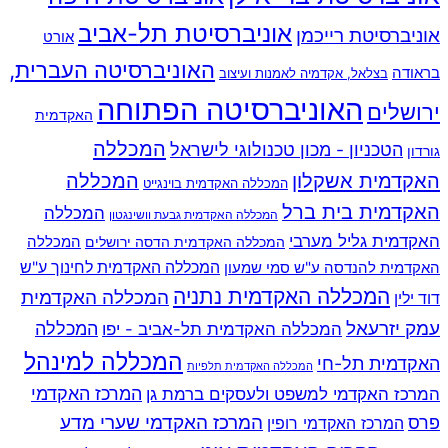
אוניברסיטת תל-אביב
אוניברסיטת רייכמן
אורט
האוניברסיטה העברית,
בראודה
בצלאל, אקדמיה לאמנות ועיצוב
האוניברסיטה הפתוחה
ירושלים
האקדמית
המכללה
הטכניון - מכון טכנולוגי לישראל
גורדון
האקדמית אשקלון
המכללה
המכללה האקדמית בוינגייט
האקדמית בית ברל
המכללה
המכללה האקדמית גבעת וושינגטון
האקדמית גליל מערבי
המכללה
המכללה האקדמית הדסה ירושלים
האקדמית להנדסה ע"ש סמי שמעון
המכללה האקדמית לחינוך ע"ש
המכללה האקדמית נתניה
המכללה האקדמית
דוד ילין
עמק יזרעאל
המכללה
המכללה האקדמית תל-אביב - יפו
המכללה למינהל
האקדמית תל-חי
המכללה האקדמית תלפיות
המרכז האקדמי למשפט ולעסקים ברמת גן
המרכז האקדמי
המרכז האקדמי שערי מדע
פרס
המרכז האקדמי רופין