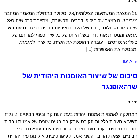
סיכום
על המצאת המשמעות הצילומית/אלן סקולה בתחילת המאמר המחבר
מגדיר שיח כמצב של חילופי דברים ותקשורת, ומתייחס לכל שיח כאל
שיח סגור בגבולותיו, הן בשל מערכת ציפיות הדדית המכוננת את השיח
מראש וממסדת אותו, והן בשל היותו של כל שיח כפוף למרותם של
בעלי אינטרסים – עובדה ההופכת את השיח, כל שיח, למגמתי,
ומבטלת את האפשרות […]
קרא עוד
סיכום של שיעור האומנות היהודית של
שרהאופנגר
סיכום
המחלקה לאמנויות אמנות ויהדות בעת העתיקה ובימי הביניים 2 נק"ז ,
תשע"א הערות כלליות הקורס עוסק בהיבטים שונים של אמנות ויהדות
ותרבות חזותית בקרב העם היהודי לדורותיו בעת העתיקה ובימי
הביניים: שאלת הדיבר השני ואמנות פיגורטיבית, איקונוגרפיה יהודית,