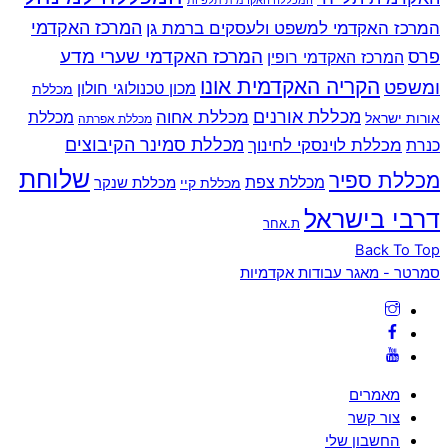
המכללה האקדמית תלפיות
המרכז האקדמי למשפט ולעסקים ברמת גן
המרכז האקדמי
המרכז האקדמי שערי מדע
פרס
המרכז האקדמי רופין
הקריה האקדמית אונו
ומשפט
מכון טכנולוגי חולון
מכללת
מכללת אורנים
מכללת אחוה
מכללת
אורות ישראל
מכללת אפרתה
מכללת סמינר הקיבוצים
כנרת
מכללת לוינסקי לחינוך
שלוחת
מכללת ספיר
מכללת צפת
מכללת שנקר
מכללת קיי
דרבי בישראל
ת.אחר
Back To Top
סמרטר - מאגר עבודות אקדמיות
מאמרים
צור קשר
החשבון שלי