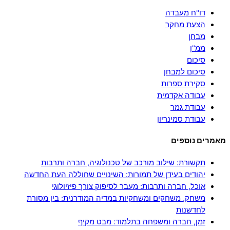
דו"ח מעבדה
הצעת מחקר
מבחן
ממ"ן
סיכום
סיכום למבחן
סקירת ספרות
עבודה אקדמית
עבודת גמר
עבודת סמינריון
מאמרים נוספים
תקשורת: שילוב מורכב של טכנולוגיה, חברה ותרבות
יהודים בעידן של תמורות: השינויים שחוללה העת החדשה
אוכל, חברה ותרבות: מעבר לסיפוק צורך פיזיולוגי
משחק, משחקים ומשחקיות במדיה המודרנית: בין מסורת
לחדשנות
זמן, חברה ומשפחה בתלמוד: מבט מקיף