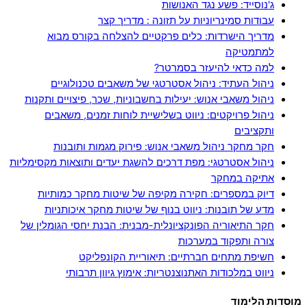
ג'נוסייד: פשע נגד האנושות
עבודות סמינריוניות על תזונה : מדריך קצר
מדריך הישרדות: כלים פרקטיים להצלחה בקורס מבוא
למתמטיקה
למה כדאי להיעזר בסמרטר?
ניהול העתיד: ניהול אסטרטגי של משאבים טכנולוגיים
ניהול משאבי אנוש: יעילות בחשבוניות, שכר, פיצויים ותקנות
ניהול פרויקטים: ניווט בשלישיית לוחות זמנים, משאבים
ותקציבים
חקר מחקר ניהול משאבי אנוש: פירוק מגמות ותובנות
ניהול אסטרטגי: מפת דרכים להשגת יעדים ותוצאות מקסימליות
אתיקה במחקר
דיוק במספרים: חקירה מקיפה של שיטות מחקר כמותיות
מדע של תובנות: ניווט בנוף של שיטות מחקר איכותניות
חקר התיאוריה הפונקציונלית-מבנית: הבנת יחסי הגומלין של
צורה ותפקוד במערכות
חשיפת מתחים חברתיים: תיאוריית הקונפליקט
ניווט במלכודות האתנוצנטריות: אימוץ גיוון תרבותי
מוסדות הלימוד