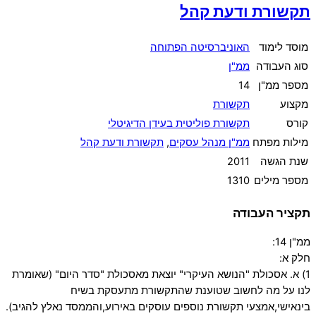
תקשורת ודעת קהל
מוסד לימוד
האוניברסיטה הפתוחה
סוג העבודה
ממ"ן
מספר ממ"ן
14
מקצוע
תקשורת
קורס
תקשורת פוליטית בעידן הדיגיטלי
מילות מפתח
ממ"ן מנהל עסקים
,
תקשורת ודעת קהל
שנת הגשה
2011
מספר מילים
1310
תקציר העבודה
ממ"ן 14:
חלק א:
1) א. אסכולת "הנושא העיקרי" יוצאת מאסכולת "סדר היום" (שאומרת
לנו על מה לחשוב שטוענת שהתקשורת מתעסקת בשיח
בינאישי,אמצעי תקשורת נוספים עוסקים באירוע,והממסד נאלץ להגיב).