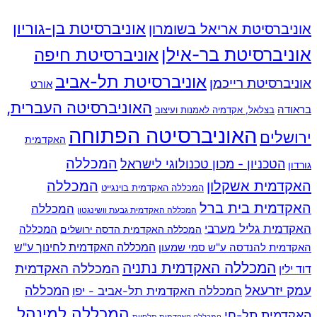
אוניברסיטת בן-גוריון
אוניברסיטת אריאל בשומרון
אוניברסיטת בר-אילן
אוניברסיטת חיפה
אוניברסיטת תל-אביב
אוניברסיטת רייכמן
אורט
האוניברסיטה העברית,
בראודה
בצלאל, אקדמיה לאמנות ועיצוב
האוניברסיטה הפתוחה
ירושלים
האקדמית
המכללה
הטכניון - מכון טכנולוגי לישראל
גורדון
האקדמית אשקלון
המכללה
המכללה האקדמית בוינגייט
האקדמית בית ברל
המכללה
המכללה האקדמית גבעת וושינגטון
האקדמית גליל מערבי
המכללה
המכללה האקדמית הדסה ירושלים
האקדמית להנדסה ע"ש סמי שמעון
המכללה האקדמית לחינוך ע"ש
המכללה האקדמית נתניה
המכללה האקדמית
דוד ילין
עמק יזרעאל
המכללה
המכללה האקדמית תל-אביב - יפו
המכללה למינהל
האקדמית תל-חי