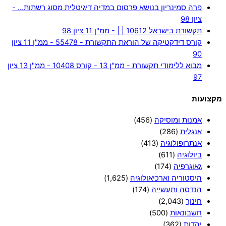
פרה סמינריון בנושא פרסום במדיה דיגיטלית מסוג רשתות… -
ציון 98
תקשורת בישראל 10612 | | - ממ"ן 11 ציון 98
קורס דידקטיקה של הוראת התקשורת - 55478 - ממ"ן 11 ציון
90
מבוא ללימודי תקשורת - ממ''ן 13 - קורס 10408 - ממ"ן 13 ציון
97
מקצועות
אמנות ומוסיקה
(456)
אנגלית
(286)
אנתרופולוגיה
(413)
ביולוגיה
(611)
גאוגרפיה
(174)
היסטוריה וארכיאולוגיה
(1,625)
הנדסה ותעשייה
(174)
חינוך
(2,043)
חשבונאות
(500)
יהדות
(362)