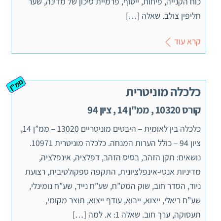
כוח הקנייה, פיחות, ייסוף, פרמיית סיכון של מדינה, שער
חליפין צולב. שאלה […]
קרא עוד
ממ"ן
כלכלה מוניטרית
קורס 10320 , ממ"ן 14 , ציון 94
כלכלה בין לאומית – היבטים מוניטריים 13020 – ממ”ן 14,
ציון 94 – כולל הערות המנחה. כלכלה מוניטרית 10971.
נושאים: תקן הזהב, בסיס הזהב, דפלציה, אינפלציה,
מדיניות אנטי-אינפלציונית, התקפה ספקולטיבית, רצועת
ניוד, הסדר חוב, שוק המט”ח, שע”ח נייד, שע”ח נומינלי,
שע”ח ריאלי, ייצוא, ייבוא, עודף ייצוא, תוצר מקומי,
תעסוקה, ערך חוב. שאלה 1: א. למה […]