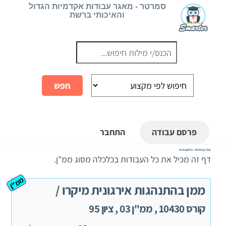
Ski
סמרטר - מאגר עבודות אקדמיות הגדול
והאיכותי ברשת
t
conten
פרסם עבודה
התחבר
ממ"ן בכלכלה - כל העבודות
דף זה מכיל את כל העבודות בכלכלה מסוג ממ"ן.
ממ"ן
ממן בהתנהגות אירגונית מיקרו /
קורס 10430 , ממ"ן 03 , ציון 95