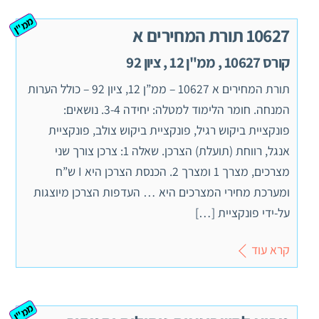
ממ"ן
10627 תורת המחירים א
קורס 10627 , ממ"ן 12 , ציון 92
תורת המחירים א 10627 – ממ”ן 12, ציון 92 – כולל הערות
המנחה. חומר הלימוד למטלה: יחידה 3-4. נושאים:
פונקציית ביקוש רגיל, פונקציית ביקוש צולב, פונקציית
אנגל, רווחת (תועלת) הצרכן. שאלה 1: צרכן צורך שני
מצרכים, מצרך 1 ומצרך 2. הכנסת הצרכן היא I ש”ח
ומערכת מחירי המצרכים היא … העדפות הצרכן מיוצגות
על-ידי פונקציית […]
קרא עוד
ממ"ן