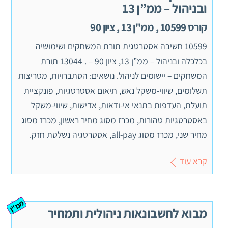
ובניהול – ממ”ן 13
קורס 10599 , ממ"ן 13 , ציון 90
10599 חשיבה אסטרטגית תורת המשחקים ושימושיה
בכלכלה ובניהול – ממ”ן 13, ציון 90 – . 13044 תורת
המשחקים – יישומים לניהול. נושאים: הסתברויות, מטריצות
תשלומים, שיווי-משקל נאש, תיאום אסטרטגיות, פונקציית
תועלת, העדפות בתנאי אי-ודאות, אדישות, שיווי-משקל
באסטרטגיות טהורות, מכרז מסוג מחיר ראשון, מכרז מסוג
מחיר שני, מכרז מסוג all-pay, אסטרטגיה נשלטת חזק.
קרא עוד
ממ"ן
מבוא לחשבונאות ניהולית ותמחיר