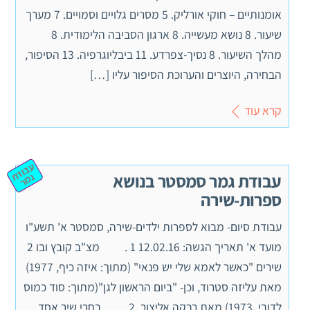
אומנותיים – חוקי אורליק. 5 מסרים גלויים וסמויים. 7 מערך
שיעור. 8 נושא מעשייה. 8 ארגון הסביבה הלימודית. 8
מהלך השיעור. 8 נסיך-צפרדע. 11 ביבליוגרפיה. 13 הסיפור,
הבחירה, היוצרים והערוכת הסיפור עליו […]
קרא עוד
ע
ב
וד
מ
עבודת גמר סמסטר בנושא
ת ג
ר
ספרות-שירה
עבודת סיום- מבוא לספרות ילדים-שירה, סמסטר א' תשע"ו
מועד א' תאריך הגשה: 12.02.16 1 . מצ"ב קובץ ובו 2
שירים "כאשר לאמא שלי יש פנאי" (מתוך: איזה כיף, 1977)
מאת עליזה סטרוד, וכן- "ביום הראשון לגן"(מתוך: סוד כמוס
לדובי, 1973) מאת רבקה אליצור. 2. בחרי שיר אחד