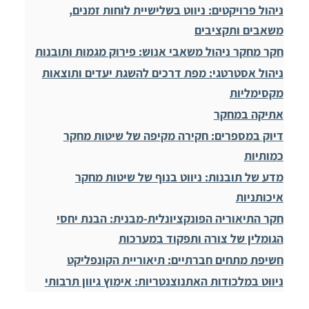
ניהול פרויקטים: ניווט בשלישיית לוחות זמנים,
משאבים ותקציבים
חקר מחקר ניהול משאבי אנוש: פירוק מגמות ותובנות
ניהול אסטרטגי: מפת דרכים להשגת יעדים ותוצאות
מקסימליות
אתיקה במחקר
דיוק במספרים: חקירה מקיפה של שיטות מחקר
כמותיות
מדע של תובנות: ניווט בנוף של שיטות מחקר
איכותניות
חקר התיאוריה הפונקציונלית-מבנית: הבנת יחסי
הגומלין של צורה ותפקוד במערכות
חשיפת מתחים חברתיים: תיאוריית הקונפליקט
ניווט במלכודות האתנוצנטריות: אימוץ גיוון תרבותי