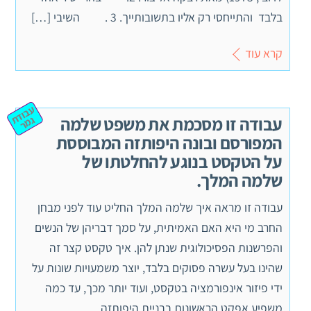
בלבד והתייחסי רק אליו בתשובותייך. 3 . השיבי […]
קרא עוד
ע
ב
וד
מ
עבודה זו מסכמת את משפט שלמה
ת ג
ר
המפורסם ובונה היפותזה המבוססת
על הטקסט בנוגע להחלטתו של
שלמה המלך.
עבודה זו מראה איך שלמה המלך החליט עוד לפני מבחן
החרב מי היא האם האמיתית, על סמך דבריהן של הנשים
והפרשנות הפסיכולוגית שנתן להן. איך טקסט קצר זה
שהינו בעל עשרה פסוקים בלבד, יוצר משמעויות שונות על
ידי פיזור אינפורמציה בטקסט, ועוד יותר מכך, עד כמה
משפיע אפקט הראשונות בבניית היפותזה.