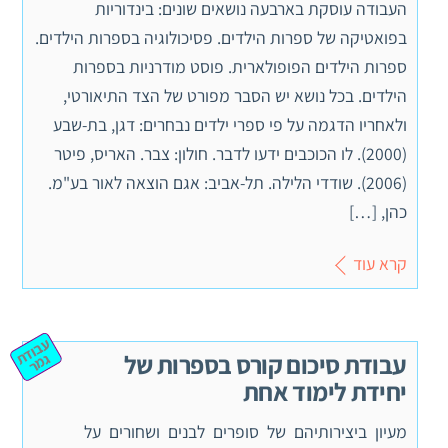
העבודה עוסקת בארבעה נושאים שונים: בינדוריות
בפואטיקה של ספרות הילדים. פסיכולוגיה בספרות הילדים.
ספרות הילדים הפופולארית. פוסט מודרניות בספרות
הילדים. בכל נושא יש הסבר מפורט של הצד התיאורטי,
ולאחריו הדגמה על פי ספרי ילדים נבחרים: דגן, בת-שבע
(2000). לו הכוכבים ידעו לדבר. חולון: צבר. האריס, פיטר
(2006). שודדי הלילה. תל-אביב: אגם הוצאה לאור בע"מ.
כהן, […]
קרא עוד
ע
ב
וד
מ
עבודת סיכום קורס בספרות של
ת ג
ר
יחידת לימוד אחת
מעיון ביצירותיהם של סופרים לבנים ושחורים על