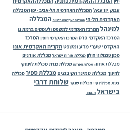
המכללה האקדמית נתניה
המכללה האקדמית
ילין
עמק יזרעאל
המכללה
המכללה האקדמית תל-אביב - יפו
המכללה
האקדמית תל-חי
המכללה האקדמית תלפיות
למינהל
המרכז האקדמי למשפט ולעסקים ברמת גן
המרכז
המרכז האקדמי פרס
המרכז האקדמי רופין
הקריה האקדמית אונו
האקדמי שערי מדע ומשפט
מכללת אורנים
מכון טכנולוגי חולון
מכללת אורות ישראל
מכללת אחוה
מכללת לוינסקי
מכללת כנרת
מכללת אפרתה
מכללת ספיר
מכללת סמינר הקיבוצים
לחינוך
מכללת
שלוחת דרבי
צפת
מכללת שנקר
מכללת קיי
בישראל
ת.אחר
Back