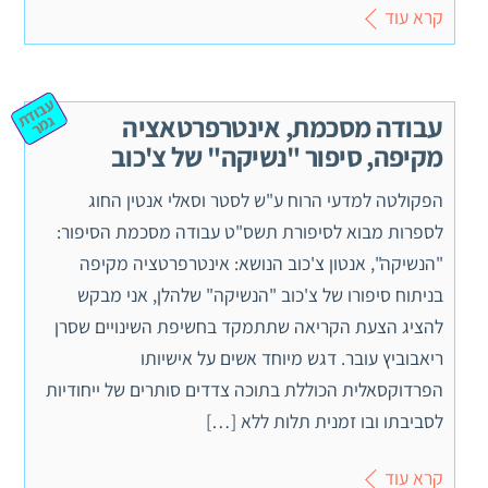
קרא עוד
ע
ב
וד
מ
עבודה מסכמת, אינטרפרטאציה
ת ג
ר
מקיפה, סיפור "נשיקה" של צ'כוב
הפקולטה למדעי הרוח ע"ש לסטר וסאלי אנטין החוג
לספרות מבוא לסיפורת תשס"ט עבודה מסכמת הסיפור:
"הנשיקה", אנטון צ'כוב הנושא: אינטרפרטציה מקיפה
בניתוח סיפורו של צ'כוב "הנשיקה" שלהלן, אני מבקש
להציג הצעת הקריאה שתתמקד בחשיפת השינויים שסרן
ריאבוביץ עובר. דגש מיוחד אשים על אישיותו
הפרדוקסאלית הכוללת בתוכה צדדים סותרים של ייחודיות
לסביבתו ובו זמנית תלות ללא […]
קרא עוד