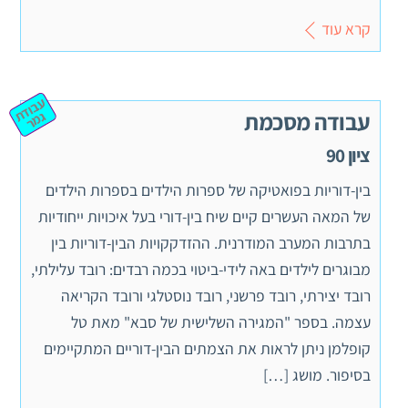
קרא עוד
ע
ב
וד
מ
עבודה מסכמת
ת ג
ר
ציון 90
בין-דוריות בפואטיקה של ספרות הילדים בספרות הילדים
של המאה העשרים קיים שיח בין-דורי בעל איכויות ייחודיות
בתרבות המערב המודרנית. ההזדקקויות הבין-דוריות בין
מבוגרים לילדים באה לידי-ביטוי בכמה רבדים: רובד עלילתי,
רובד יצירתי, רובד פרשני, רובד נוסטלגי ורובד הקריאה
עצמה. בספר "המגירה השלישית של סבא" מאת טל
קופלמן ניתן לראות את הצמתים הבין-דוריים המתקיימים
בסיפור. מושג […]