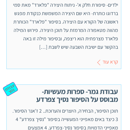
ילדים- סיפורת חלק א'- ניתוח היצירה "פלארד" מאת סמי
ברדוגו כותרת- היא שם היצירה המשמשת כנקודת מפגש
ראשונה של הקורא עם היצירה. בסיפור "פלארד" הכותרת
מהווה מטאפורה המרמזת על תוכן היצירה. פירוש המילה
פלארד מצרפתית הוא ריצפה, ובסיפור מילה זו באה
בהקשר עם ישיבת השבעה שיש לשבת […]
קרא עוד
ע
ב
וד
מ
עבודת גמר- ספרות מעשיות-
ת ג
ר
מבוסס על הסיפור נסיך צפרדע
תוכן הסיפור, הבחירה, היוצרים והערוכת.. 2 ז'אנר הסיפור.
3 כיצד באים מאפייני המעשייה בסיפור "נסיך צפרדע" 4
מאפייני הדמויות בסיפור נסיך-צפרדע. 4 אמצעים