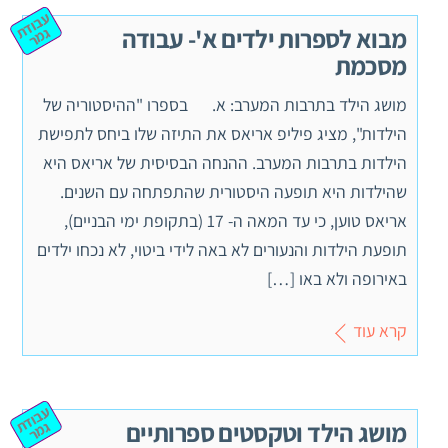
ע
ב
וד
מ
מבוא לספרות ילדים א'- עבודה
ת ג
ר
מסכמת
מושג הילד בתרבות המערב: א. בספרו "ההיסטוריה של
הילדות", מציג פיליפ אריאס את התיזה שלו ביחס לתפישת
הילדות בתרבות המערב. ההנחה הבסיסית של אריאס היא
שהילדות היא תופעה היסטורית שהתפתחה עם השנים.
אריאס טוען, כי עד המאה ה- 17 (בתקופת ימי הבניים),
תופעת הילדות והנעורים לא באה לידי ביטוי, לא נכחו ילדים
באירופה ולא באו […]
קרא עוד
ע
ב
וד
מ
מושג הילד וטקסטים ספרותיים
ת ג
ר