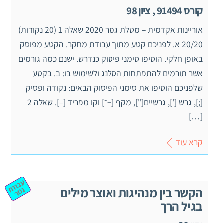
קורס 91494 , ציון 98
אוריינות אקדמית – מטלת גמר 2020 שאלה 1 (20 נקודות)
20/20 א. לפניכם קטע מתוך עבודת מחקר. הקטע מפוסק
באופן חלקי. הוסיפו סימני פיסוק כנדרש. ישנם כמה גורמים
אשר תורמים להתפתחות הסלנג ולשימוש בו: ב. בקטע
שלפניכם הוסיפו את סימני הפיסוק הבאים: נקודה ופסיק
[;], גרש ['], גרשיים["], מקף [¬־] וקו מפריד [–]. שאלה 2
[…]
קרא עוד
ע
ב
וד
מ
הקשר בין מנהיגות ואוצר מילים
ת ג
ר
בגיל הרך