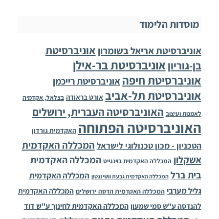
מוסדות הלימוד
אוניברסיטת
אוניברסיטת אריאל בשומרון
אוניברסיטת בר-אילן
בן-גוריון
אוניברסיטת חיפה
אוניברסיטת רייכמן
אוניברסיטת תל-אביב
אורט בראודה
בצלאל, אקדמיה
האוניברסיטה העברית, ירושלים
לאמנות ועיצוב
האוניברסיטה הפתוחה
האקדמית גורדון
המכללה האקדמית
הטכניון - מכון טכנולוגי לישראל
אשקלון
המכללה האקדמית
המכללה האקדמית בוינגייט
בית ברל
המכללה האקדמית
המכללה האקדמית גבעת וושינגטון
גליל מערבי
המכללה האקדמית
המכללה האקדמית הדסה ירושלים
להנדסה ע"ש סמי שמעון
המכללה האקדמית לחינוך ע"ש דוד