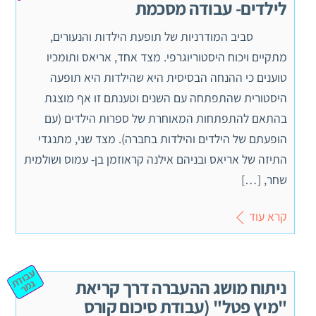
לילדים- עבודה מסכמת
סביב המודרניות של תופעת הילדות והנעורים,
מתקיים ויכוח היסטוריוגרפי. מצד אחד, אריאס ותומכיו
טוענים כי ההנחה הבסיסית היא שהילדות היא תופעה
היסטורית שהתפתחה עם השנים וטענתם זו אף מוצגת
בהתאם להתפתחות המאוחרת של ספרות הילדים (עם
הופעתם של הילדים והילדות בחברה). מצד שני, מתנגדי
התיזה של אריאס ובניהם אילנה קראוזמן בן- עמוס ושולמית
שחר, […]
קרא עוד
ע
ב
וד
מ
ניתוח מושג ההעברה דרך קריאת
ת ג
ר
"מיץ פטל" (עבודת סיכום קורס