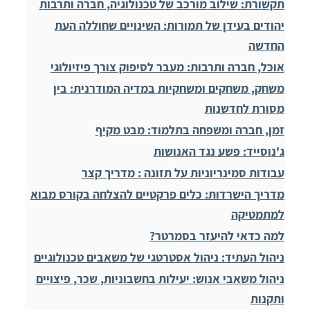
תקשורת: שילוב מורכב של טכנולוגיה, חברה ותרבות
יהודים בעידן של תמורות: השינויים שחוללה העת
החדשה
אוכל, חברה ותרבות: מעבר לסיפוק צורך פיזיולוגי
משחק, משחקים ומשחקיות במדיה המודרנית: בין
מסורת לחדשנות
זמן, חברה ומשפחה בתלמוד: מבט מקיף
ג'נוסייד: פשע נגד האנושות
עבודות סמינריוניות על תזונה : מדריך קצר
מדריך הישרדות: כלים פרקטיים להצלחה בקורס מבוא
למתמטיקה
למה כדאי להיעזר בסמרטר?
ניהול העתיד: ניהול אסטרטגי של משאבים טכנולוגיים
ניהול משאבי אנוש: יעילות בחשבוניות, שכר, פיצויים
ותקנות