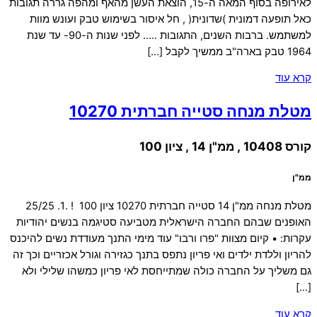
לאירופה בסוף המאה ה-15, הוצאת העשן מהאף ומהפה גררה תגובות
כאל תופעה דמונית )שדונית( , חל איסור בשימוש טבק ועונש מוות
למשתמש. ברבות השנים, התגובות ….. לפני שנות ה-90- עד שנת
1964 טבק בארה"ב ממשיך לקבל […]
קרא עוד
מטלת מנחה סטייה חברתית 10270
קורס 10408 , ממ"ן 14 , ציון 100
ממ"ן
מטלת מנחה ממ"ן 14 סטייה חברתית 10270 ציון 100 ! .1. 25/25
האופנים שבהם החברה הישראלית מטביעה סטיגמה בנשים יהודיות
עקרות: • קיום מצוות "פרו ורבו" עוד מימי התנך מעודדת נשים להיכנס
להריון וללדת ילדים ואי פריון נתפס בתנך כגזירה וגורל אכזריים וכך זה
גם משליך על החברה כולה שמתייחסת לאי פריון כמשהו שלילי ולא
[…]
קרא עוד