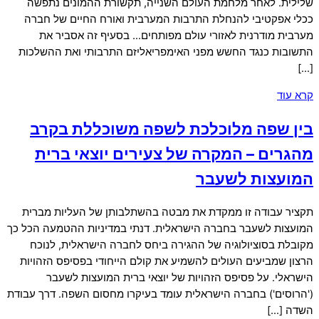
שלילית. לאחר מלחמת העולם השנייה, תקשורת ההמונים נתפשה
ככלי אפקטיבי להנחלת התרבות המערבית ואורח החיים של חברה
מערבית מודרנית לאזורי עולם מפותחים… בסעיף זה אסביר את
התשובות כנגד החשש מפני האימפריאליזם התרבותי ואת ההשלכות
[…]
קרא עוד
בין שפה מלוכלכת לשפה משוכללת בקרב
מהגרים – המקרה של צעירים יוצאי ברית
המועצות לשעבר
תקציר עבודה זו ממקדת את מבטה בהשתלבותן של העליות מברית
המועצות לשעבר בחברה הישראלית. דנתי במדיניות ההטמעה הכל כך
מקובלת בסוציולוגיה של ההגירה ביחס לחברה הישראלית, לנוכח
הרצון שמביעים העולים להשמיע את קולם הייחודי בפסיפס הזהויות
הישראלי. על פסיפס הזהויות של יוצאי ברית המועצות לשעבר
('הרוסים') בחברה הישראלית עומד בעיקרו מחסום השפה. דרך עבודת
השדה […]