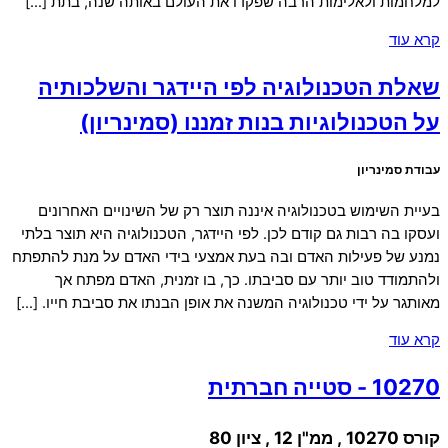
למלחמות ולאלימות הרבה שפקדו את העולם באותה שנה, בתת […]
קרא עוד
שאלת הטכנולוגיה לפי היידגר והשלכותיה
על הטכנולוגיות בנות זמננו (סמינריון)
עבודת סמינריון
בעיית השימוש בטכנולוגיה איננה תוצר רק של השינויים האחרונים
ועסקו בה רבות גם קודם לכן. לפי היידגר, הטכנולוגיה היא תוצר בלתי
נמנע של פעילות האדם ובה בעת אמצעי בידי האדם על מנת להתפתח
ולהתמודד טוב יותר עם סביבתו. כך, בו זמנית, האדם מפתח אך
מאותגר על ידי טכנולוגיה המשנה את אופן הבנתו את סביבת חייו. […]
קרא עוד
10270 - סטייה חברתית
קורס 10270 , ממ"ן 12 , ציון 80