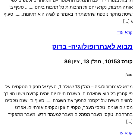
תרבות בנפרד יחד עם התנאים ההיסטוריים המיוחדים ולשפוט לפי
אותה תרבות, נקרא יחסיות תרבותית כל תרבות ביחס ……. סעיף ב'
שיטת מחקר נוספת שהתפתחה באנתרופולוגיה היא ראיונות……. סעיף
ג […]
קרא עוד
מבוא לאנתרופולוגיה- בדוק
קורס 10153 , ממ"ן 13 , ציון 86
ממ"ן
מבוא לאנתרופולוגיה – ממ"ן 13 שאלה 1, סעיף א' תפקיד הטקסים על
פי קתרין בל הוא שהאדם חי בשגרת חיים יום יומית קבועה וישנו הצורך
לחוויה רגשית של "קסם" להפוך את השגרה ….. סעיף ב' ישנם טקסים
מסוגים שונים, טקסי מעבר, טקסי חיזוק וטקסים אזרחיים. אפרט
בהרחבה. טקסי מעבר מסמלים מעבר למעמד חדש, מעבר מתפקיד
[…]
קרא עוד