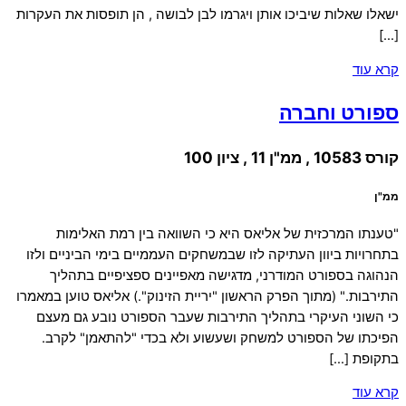
ישאלו שאלות שיביכו אותן ויגרמו לבן לבושה , הן תופסות את העקרות
[…]
קרא עוד
ספורט וחברה
קורס 10583 , ממ"ן 11 , ציון 100
ממ"ן
"טענתו המרכזית של אליאס היא כי השוואה בין רמת האלימות
בתחרויות ביוון העתיקה לזו שבמשחקים העממיים בימי הביניים ולזו
הנהוגה בספורט המודרני, מדגישה מאפיינים ספציפיים בתהליך
התירבות." (מתוך הפרק הראשון "יריית הזינוק".) אליאס טוען במאמרו
כי השוני העיקרי בתהליך התירבות שעבר הספורט נובע גם מעצם
הפיכתו של הספורט למשחק ושעשוע ולא בכדי "להתאמן" לקרב.
בתקופת […]
קרא עוד