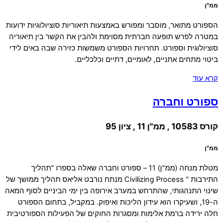
ממ"ן
הספורט מתואר, מוסבר ומפורש באמצעות תיאוריות סוציולוגיות ידועות
במטרה לפרש תופעה חברתית מסוימת ולהבין את הקשר בין תיאוריה
סוציולוגית וספורט. תחרויות הספורט משמשות כזירה שבה באים לידי
ביטוי מתחים אתניים, לאומיים, דתיים וכלכליים.
קרא עוד
ספורט וחברה
קורס 10583 , ממ"ן 11 , ציון 95
ממ"ן
מטלת מנחה (ממ"ן) 11 – ספורט וחברה שאלה בספרו "תהליך
התירבות " Civilizing Process מנתח נורבט אליאס תהליך ממושך של
שינוי התנהגותי, שהתרחש במערב אירופה בין ימי הביניים לסוף המאה
ה-19, ושעיקרו הוא עידון הליכות ואיפוק. במקביל, בתחום הספורט
חלה ירידה ברמת אלימות ומסגרות החוקים של הפעילות הספורטיבית