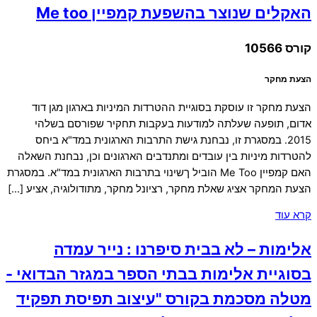
האקלים שנוצר בהשפעת קמפיין Me too
קורס 10566
הצעת מחקר
הצעת מחקר זו עוסקת בסוגיית ההטרדות המיניות בארגון מגן דוד
אדום, תופעה שעלתה למודעות בעקבות תחקיר שפורסם בשלהי
2015. במסגרת זו, נבחנת גישת התרבות הארגונית במד"א ביחס
להטרדות מיניות בין עובדים ומתנדבים הארגונים וכן, נבחנת השאלה
האם קמפיין Me Too הוביל ךשינוי בתרבות הארגונית במד"א. במסגרת
הצעת המחקר אציג שאלת מחקר, רציונל מחקר, מתודולוגיה, אציע […]
קרא עוד
אלימות – לא בבית סיפרנו : נייר עמדה
בסוגיית אלימות בבתי הספר במגזר הבדואי -
מטלה מסכמת בקורס "עיצוב תפיסת תפקיד