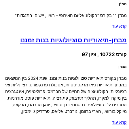
ממ"ן
ממ"ן 11 בקורס “הקולוניאליזם האירופי – רעיון, יישום, התנגדות”
קרא עוד
מבחן-תיאוריות סוציולוגיות בנות זמננו
קורס 10722 , ציון 97
מבחן
מבחן בקורס תיאוריות סוציולוגיות בנות זמננו שנת 2024 בין הנושאים
במבחן: תיאוריות ניאו מרקסיסטיות, אסכולת פרנקפורט, רציונליות ואי
רציונליות, הקולוניזציה של החיים של הברמס, פרוליטיזיה, אינטגרציה
בין מיקרו למקרו, תהליך תירבות, פיגורציה, תיאוריות פוסט מודרניות,
הסברים ע"י סוציולוגים כדוגמת: ברן וסוויזי, יורגן הברמס, מרקוזה,
מייקל בורוואי, הארי ברוומן, נורברט אליאס, פרדריק ג'יימסון,
קרא עוד