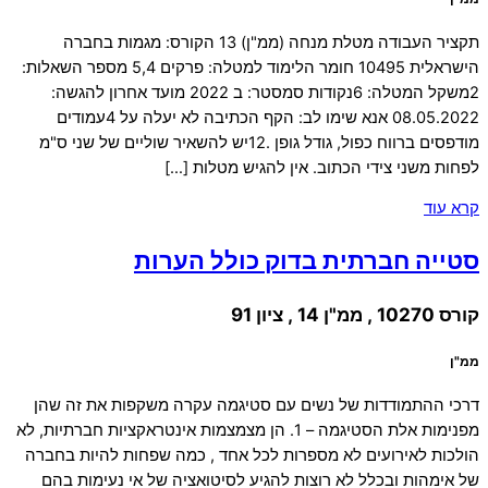
תקציר העבודה מטלת מנחה (ממ"ן) 13 הקורס: מגמות בחברה
הישראלית 10495 חומר הלימוד למטלה: פרקים 5,4 מספר השאלות:
2משקל המטלה: 6נקודות סמסטר: ב 2022 מועד אחרון להגשה:
08.05.2022 אנא שימו לב: הקף הכתיבה לא יעלה על 4עמודים
מודפסים ברווח כפול, גודל גופן .12יש להשאיר שוליים של שני ס"מ
לפחות משני צידי הכתוב. אין להגיש מטלות […]
קרא עוד
סטייה חברתית בדוק כולל הערות
קורס 10270 , ממ"ן 14 , ציון 91
ממ"ן
דרכי ההתמודדות של נשים עם סטיגמה עקרה משקפות את זה שהן
מפנימות אלת הסטיגמה – 1. הן מצמצמות אינטראקציות חברתיות, לא
הולכות לאירועים לא מספרות לכל אחד , כמה שפחות להיות בחברה
של אימהות ובכלל לא רוצות להגיע לסיטואציה של אי נעימות בהם