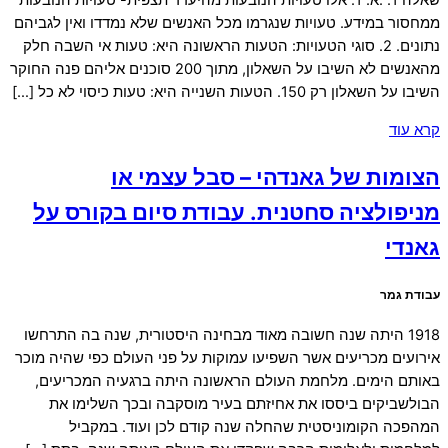
שאלה 1: .א. 1. אלו טעויות הנובעות מהיעדר תצפית- טעויות הנובעות
ממחסור במידע. טעויות שנגרמו מכל האנשים שלא נמדדו ואין לגביהם
נתונים. 2. סוגי הטעויות: הטעות הראשונה היא: טעות אי השבה חלק
מהאנשים לא השיבו על השאלון, מתוך 200 סוכנים אליהם פנה החוקר
השיבו על השאלון רק 150. הטעות השנייה היא: טעות כיסוי לא כל […]
קרא עוד
הצומות של גאנדהי – סבל עצמי או
מניפולציה סחטנית. עבודת סיום בקורס על
גאנדי
עבודת גמר
1918 היתה שנה חשובה מאוד מבחינה היסטורית, שנה בה התרחשו
אירועים מכריעים אשר השפיעו עמוקות על פני העולם כפי שהיה מוכר
באותם הימים. מלחמת העולם הראשונה היתה ברגעיה המכריעים,
הבולשביקים ביססו את אחיזתם בעיר מוסקבה ובכך השלימו את
המהפכה הקומוניסטית שהחלה שנה קודם לכן ועוד. במקביל