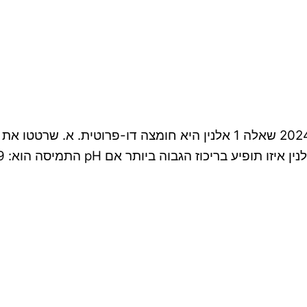
ממן 11 ביוכימיה א 20204 ציון 83 נלמד בסמסטר אביב 2024 שאלה 1 אלנין 