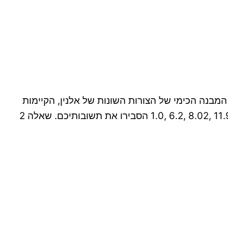
היא חומצה דו-פרוטית. א. שרטטו את המבנה הכימי של הצורות השונות של אלנין, הקיימות
בתמיסה מימית. ב. מבין הצורות השונות האפשריות של אלנין איזו תופיע בריכוז הגבוה ביותר אם pH התמיסה הוא: 11.9 ,8.02 ,6.2 ,1.0 הסבירו את תשובותיכם. שאלה 2