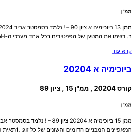
ממ"ן
ב. רשמו את המטען של הפפטידים בכל אחד מערכי ה-pH הנתונים. השלימו את הטבלה pH 2.0 4.0 6.0 11.0 Lys- Arg- Ala-Glu- Gln His – His- […]
קרא עוד
ביוכימיה א 20204
קורס 20204 , ממ"ן 15 , ציון 89
ממ"ן
המאפיינים המבניים הדומים והשונים של כל זוג: .1תאית וגליקוגן -D .2גלוקוז ו- Dפרוקטוז .3מלטוז וסוכרוז ג. האם לגליצרול יש סטראואיזומרים? הסבירו את תשובתכם. […]