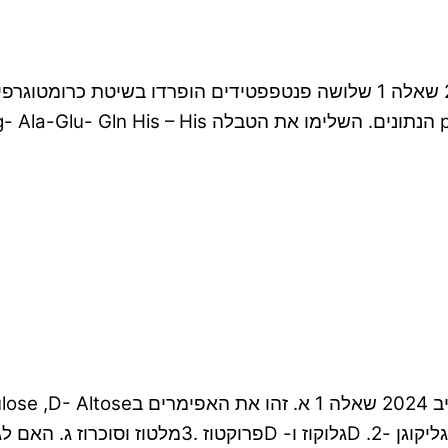
ממן 13 ביוכימיה א ציון 90 – ! נלמד בסמסטר אביב 2024 שאלה 1 שלושה פנטפפ