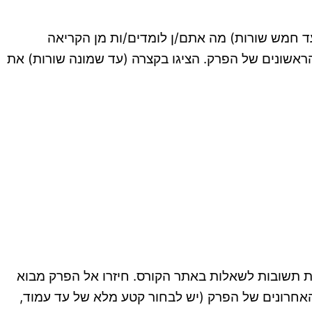
 10172 סמסטר סתיו 2026 שאלה 1 1. הסבירו בתמציתיות (עד חמש שורות) מה אתם/ן לומדים/ות מן הקריאה
 ערכו קריאה מעמיקה לחמשת העמודים הראשונים של הפרק. הציגו בקצרה (עד שמונה שורות) את
כתיבה אקדמית למדעי הרוח והחברה 10172 סמסטר סתיו 2026 שאלה 1 קראו את יחידה 3: כתיבת תשובות לשאלות באתר הקורס. חיזרו אל הפרק מבוא
מודים האחרונים של הפרק (יש לבחור קטע מלא של עד עמוד,