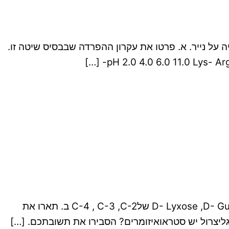
טידים הופרדו בשיטת כרומטוגרפיה על נייר. א. פרטו את עקרון ההפרדה שבבסיס שיטה זו.
ממן 15 ביוכימיה א 20204 ציון 89 – ! נלמד בסמסטר אביב 2024 שאלה 1 א. זהו את האפימרים בD- Lyxose ,D- Gulose ,D- Altose שלC-4 , C-3 ,C-2 ב. תארו את