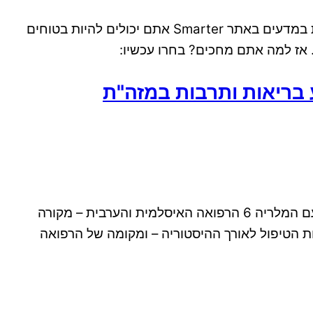
במדעים? היא מוכרחה להיות לא פחות ממצויינת! כשאתם רוכשים את עבודה אקדמית במדעים באתר Smarter אתם יכולים להיות בטוחים
אז למה אתם מחכים? בחרו עכשיו:
בריאות ותרבות במזה"ת
מבוא 1 פרק ראשון – מלריה והרפואה איסלאמית 3 מלריה 4 הביולוגיה של המלריה והשכיחות שלה 4 ההתמודדות עם המלריה 6 הרפואה האיסלמית והערבית – מקורה
 מסורתית 8 פרק 2 – המלריה – היסטוריה, אבחנה וטיפול 10 אבחנת מלריה 11 התפתחות הטיפול לאורך ההיסטוריה – ומקומה של הרפואה