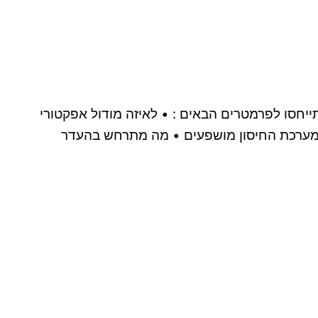
2 סמסטר אביב 2025 1.השווו בין תגובות תאי T מסוג Th1-Th2-Th17 בהשוואה התייחסו לפרמטרים הבאים : • לאיזה מודול אפקטורי
של מערכת החיסון מושפעים • מה מתרחש בהעדר