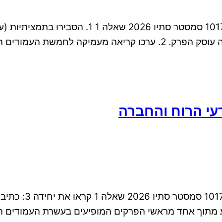
ממ״ן 11 קריאה וכתיבה אקדמית למדעי הרוח והחברה
המקדימה על הפרק. כלומר, תארו באמצעות הקריאה במה עוסק הפרק. 2.
ממ״ן 12 קריאה ו
ת הצרכן בּחרו קטע מתוך אחד מראשי הפרקים המופיעים בעשרת הע