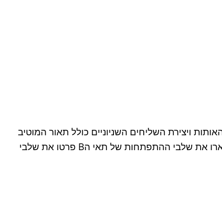
 אביב 2025 1. תארו את תהליך ההפעלה של תא T מקישור ה MHC דרך העברת האותות ויצירת השליחים השניוניים כולל תאור המוטיב
המזורחן ,ITAM ורכיבי קולטן ה , T הפעלת פקטורי השיעתוק הרלוונטים הדגישו את המולקולות העיקריות בלבד 2. תארו את שלבי ההתפתחות של תאי הB פרטו את שלבי