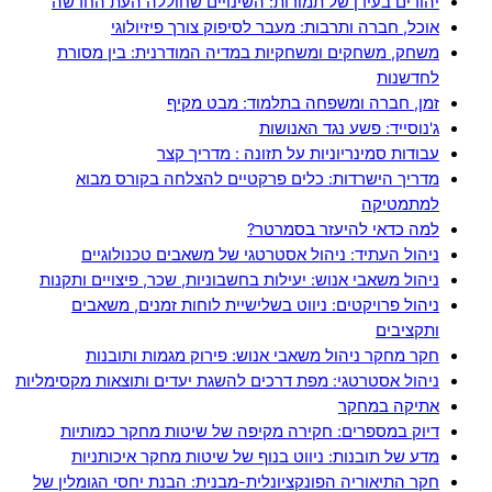
יהודים בעידן של תמורות: השינויים שחוללה העת החדשה
אוכל, חברה ותרבות: מעבר לסיפוק צורך פיזיולוגי
משחק, משחקים ומשחקיות במדיה המודרנית: בין מסורת
לחדשנות
זמן, חברה ומשפחה בתלמוד: מבט מקיף
ג'נוסייד: פשע נגד האנושות
עבודות סמינריוניות על תזונה : מדריך קצר
מדריך הישרדות: כלים פרקטיים להצלחה בקורס מבוא
למתמטיקה
למה כדאי להיעזר בסמרטר?
ניהול העתיד: ניהול אסטרטגי של משאבים טכנולוגיים
ניהול משאבי אנוש: יעילות בחשבוניות, שכר, פיצויים ותקנות
ניהול פרויקטים: ניווט בשלישיית לוחות זמנים, משאבים
ותקציבים
חקר מחקר ניהול משאבי אנוש: פירוק מגמות ותובנות
ניהול אסטרטגי: מפת דרכים להשגת יעדים ותוצאות מקסימליות
אתיקה במחקר
דיוק במספרים: חקירה מקיפה של שיטות מחקר כמותיות
מדע של תובנות: ניווט בנוף של שיטות מחקר איכותניות
חקר התיאוריה הפונקציונלית-מבנית: הבנת יחסי הגומלין של