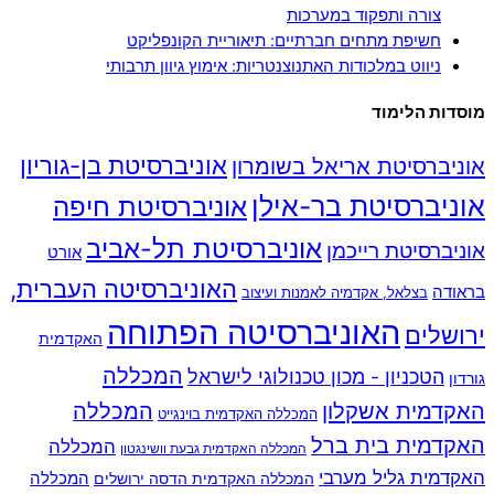
צורה ותפקוד במערכות
חשיפת מתחים חברתיים: תיאוריית הקונפליקט
ניווט במלכודות האתנוצנטריות: אימוץ גיוון תרבותי
מוסדות הלימוד
אוניברסיטת בן-גוריון
אוניברסיטת אריאל בשומרון
אוניברסיטת בר-אילן
אוניברסיטת חיפה
אוניברסיטת תל-אביב
אוניברסיטת רייכמן
אורט
האוניברסיטה העברית,
בראודה
בצלאל, אקדמיה לאמנות ועיצוב
האוניברסיטה הפתוחה
ירושלים
האקדמית
המכללה
הטכניון - מכון טכנולוגי לישראל
גורדון
האקדמית אשקלון
המכללה
המכללה האקדמית בוינגייט
האקדמית בית ברל
המכללה
המכללה האקדמית גבעת וושינגטון
האקדמית גליל מערבי
המכללה
המכללה האקדמית הדסה ירושלים