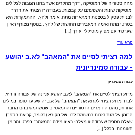
מההיסטוריה של המוסיקה , דרך מחקרים אשר בחנו תגובות לצלילים
ומוסיקות שונות והשפעתם על קבוצות. בעבודה זו הצגתי את הדרך
לבניית פסקול בסצנות המתארות מתח, אימה ולחץ. ההתמקדות היא
בסרטי מתח ואימה המעבירים תחושות של לחץ . בנוסף מצורף ראיון
שערכתי עם מפיק מוסיקלי ועורך […]
קרא עוד
למה רציתי לסיים את "המאהב" לא.ב יהושע
- עבודה סמינריונית
עבודת סמינריון
מדוע רציתי לסיים את "המאהב" לא.ב יהושע עניינה של עבודה זו היא
לברר מדוע רציתי לקרוא את "המאהב" של א.ב יהושע עד סופו. במילים
אחרות, מהם החומרים הרטוריים והתמאטיים שמשתמש בהם מחבר
הרומן על מנת לזכות בתשומת לבו של הקורא (כלומר, קריאת הספר).
שאלה נוספת שעבודה זו מעלה: באיזו מידה "המאהב" בפרט והרומן
האומנותי בכלל […]