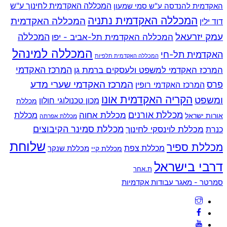
האקדמית להנדסה ע"ש סמי שמעון
המכללה האקדמית לחינוך ע"ש
המכללה האקדמית נתניה
המכללה האקדמית
דוד ילין
עמק יזרעאל
המכללה
המכללה האקדמית תל-אביב - יפו
המכללה למינהל
האקדמית תל-חי
המכללה האקדמית תלפיות
המרכז האקדמי למשפט ולעסקים ברמת גן
המרכז האקדמי
המרכז האקדמי שערי מדע
פרס
המרכז האקדמי רופין
הקריה האקדמית אונו
ומשפט
מכון טכנולוגי חולון
מכללת
מכללת אורנים
מכללת אחוה
מכללת
אורות ישראל
מכללת אפרתה
מכללת סמינר הקיבוצים
כנרת
מכללת לוינסקי לחינוך
שלוחת
מכללת ספיר
מכללת צפת
מכללת שנקר
מכללת קיי
דרבי בישראל
ת.אחר
Back
סמרטר - מאגר עבודות אקדמיות
To
Top