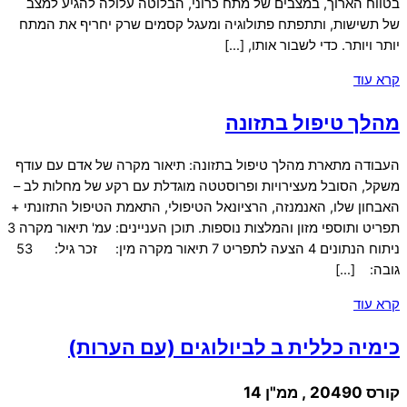
בטווח הארוך, במצבים של מתח כרוני, הבלוטה עלולה להגיע למצב
של תשישות, ותתפתח פתולוגיה ומעגל קסמים שרק יחריף את המתח
יותר ויותר. כדי לשבור אותו, […]
קרא עוד
מהלך טיפול בתזונה
העבודה מתארת מהלך טיפול בתזונה: תיאור מקרה של אדם עם עודף
משקל, הסובל מעצירויות ופרוסטטה מוגדלת עם רקע של מחלות לב –
האבחון שלו, האנמנזה, הרציונאל הטיפולי, התאמת הטיפול התזונתי +
תפריט ותוספי מזון והמלצות נוספות. תוכן העניינים: עמ' תיאור מקרה 3
ניתוח הנתונים 4 הצעה לתפריט 7 תיאור מקרה מין: זכר גיל: 53
גובה: […]
קרא עוד
כימיה כללית ב לביולוגים (עם הערות)
קורס 20490 , ממ"ן 14