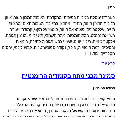
ממ"ן
העבודה עוסקת בכימיה בסיסית ומתקדמת: תגובות חמצון חיזור, איזון
תגובות חמצון חיזור, מחזר ומחמצן בתגובה, תגובות תאים ומחציות
תאים, אלקטרונים, פוטנציאל חיזור, פוטנציאל תקני, קתודה ואנודה,
משוואת נרנסט, רמת חומציות, מתח חשמלי, תא גלווני, מנגנון תגובה,
אלקטרוכימיה, ריכוזי יונים, שינויי צבע, תגובות סתירה, חומצות
ובסיסים, רמת חומציות, בופר, נקודה סטוכיומטרית, קבוע קינטי, יחסים
מספריים ועוד. […]
קרא עוד
סמינר מבני מתח בקומדיה הרומנטית
עבודת סמינריון
מבוא קומדיות רומנטיות נועדו במהותן לבדר ולאפשר אסקפיזם
מהמציאות. רובן ככולן בנויות בתבנית נרטיבית קבועה המכילה
מוסכמות ידועות מראש של הז'אנר. אם כך, מדוע אנו כצופים שרויים
במתח לגבי גורל הזוגיות של הדמויות בסרט? האם קיים הבדל בין מבני