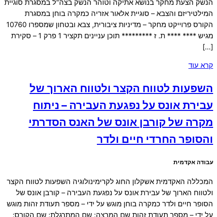
הנשק הצעת מחקר בנושא אתיקה וטוהר הנשק בצה"ל במסגרת סוגיית
המילטיריזם והצבא – סוגיית אלאור אזריה כמקרה בוחן במסגרת
הקורס פרוייקט מחקר – מדיניות ציבורית, צבא ובטחון שמספרו 10760
מגיש **** **** ת. ז ********* תוכן עניינים תקציר 1 פרק 1 – סקירת
[…]
קרא עוד
השפעות לטווח הקצר ולטווח הארוך של
עבירת אונס על נפגעת העבירה – ניתוח
מקרה של קורבן אונס של האנס הסדרתי
והסופר החרדי חיים ולדר
עבודה אקדמית
המכללה האקדמית אשקלון החוג לקרימינולוגיה השפעות לטווח הקצר
ולטווח הארוך של עבירת אונס על נפגעת העבירה – קורבן אונס של
הסופר חיים ולדר כמקרה בוחן מוגש על ידי – מספר תעודת זהות מוגש
על ידי – מספר תעודת זהות שם המרצה: שם המתרגלת: שם הקורס: