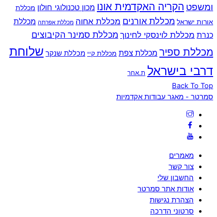
הקריה האקדמית אונו
ומשפט
מכון טכנולוגי חולון
מכללת
מכללת אורנים
מכללת אחוה
מכללת
אורות ישראל
מכללת אפרתה
מכללת סמינר הקיבוצים
כנרת
מכללת לוינסקי לחינוך
שלוחת
מכללת ספיר
מכללת צפת
מכללת שנקר
מכללת קיי
דרבי בישראל
ת.אחר
Back To Top
סמרטר - מאגר עבודות אקדמיות
מאמרים
צור קשר
החשבון שלי
אודות אתר סמרטר
הצהרת נגישות
סרטוני הדרכה