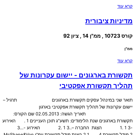
קרא עוד
מדיניות ציבורית
קורס 10723 , ממ"ן 14 , ציון 92
ממ"ן
קרא עוד
תקשורת בארגונים - יישום עקרונות של
תהליך תקשורת אפקטיבי
תואר שני במינהל עסקים תקשורת בארגונים תרגיל –
יישום עקרונות של תהליך תקשורת אפקטיבי בארגון
תאריך הגשה: 02.05.2013 שם הקורס:
תקשורת בארגונים שנת הלימודים: תשע"ג תוכן העניינים 1 . האירוע
-3 1 .1 הצגת החברה –..3 1 .2 האירוע -…3
2.מודל תקשורת 4 2.1 הצגת מודל תקשורת עפ"י McShane&Von