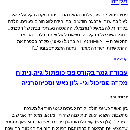
מקרה
פסיכופתולוגיה של הילדות המוקדמת – ניתוח מקרה רקע על ליאל:
ליאל בת שנה וארבעה חודשים, בת יחידה לזוג הורים צעירים. נולדה
בלידה רגילה במשקל נורמאלי. ההקלטה נעשתה בבית של הסבתא,
בחלק השני של ההקלטה נמצאות ליאל ואימה בלבד. הקדמה:
התקשרות – ATTACHMENT בר אל (1992) סקרה בספרה את
ההתקשרות והגדירה אותה – ניתוח התצפית: בזמן […]
קרא עוד
עבודת גמר בקורס פסיכופתולוגיה,ניתוח
מקרה פסיכולוגי- ג'ון נאש וסכיזופרניה
עבודת גמר
ג'ון נאש " כשאני חולם, קורה לעיתים שאני חוזר אל מערכת
מחשבות-השווא האופיינית למה שהייתי, ואז אני מתעורר ואני שוב
רציונלי" (גו'ן נאש) קווים לדמותו גו'ן פורבס נאש הבן הוא גאון מתמטי
שהמציא את התיאוריה להתנהגות רציונלית חזה את המכונה החושבת