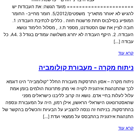
====================== מועד הגשה: את העבודות יש
להגיש לא יאוחר מתאריך משפטים/5/2012. חומר מחייב- החומר
המופיע בסילבוס תחת פרשנות חוזה . כללים לכתיבת העבודה: 1.
חובה לציין את שם הסטודנט, מספר ת.ז. , מסלול הלימוד ונושא
העבודה. 2. היקף העבודה לא יחרוג משלושה עמודים בגודל A4. 3. כל
עבודה […]
קרא עוד
ניתוח מקרה - מעבורת קולומביה
ניתוח מקרה – אסון התרסקות מעבורת החלל "קולומביה" הינו דוגמא
לכך שהתנהגות אירגונית לקויה ואי מתן פתרונות הולמים בזמן אמת
עלול לעלות בחיי אדם. נושא זה קרוב לליבנו כישראלים מפני
שהאסטרונאוט הישראלי הראשון, אילן רמון, היה על המעבורת ונספה
בהתרסקות. בניתוח זה ננסה להצביע על הבעיות והכשלים בהקשר של
התנהגות אירגונית בהתבסס על ממצאי ועדת […]
קרא עוד