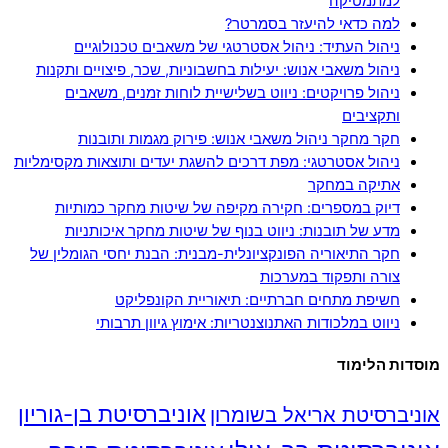
למתמטיקה
למה כדאי להיעזר בסמרטר?
ניהול העתיד: ניהול אסטרטגי של משאבים טכנולוגיים
ניהול משאבי אנוש: יעילות בחשבוניות, שכר, פיצויים ותקנות
ניהול פרויקטים: ניווט בשלישיית לוחות זמנים, משאבים
ותקציבים
חקר מחקר ניהול משאבי אנוש: פירוק מגמות ותובנות
ניהול אסטרטגי: מפת דרכים להשגת יעדים ותוצאות מקסימליות
אתיקה במחקר
דיוק במספרים: חקירה מקיפה של שיטות מחקר כמותיות
מדע של תובנות: ניווט בנוף של שיטות מחקר איכותניות
חקר התיאוריה הפונקציונלית-מבנית: הבנת יחסי הגומלין של
צורה ותפקוד במערכות
חשיפת מתחים חברתיים: תיאוריית הקונפליקט
ניווט במלכודות האתנוצנטריות: אימוץ גיוון תרבותי
מוסדות הלימוד
אוניברסיטת בן-גוריון
אוניברסיטת אריאל בשומרון