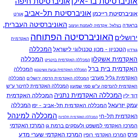
אוניברסיטת בר-אילן
אוניברסיטת חיפה
אוניברסיטת תל-אביב
אוניברסיטת רייכמן
אורט
האוניברסיטה העברית,
בראודה
בצלאל, אקדמיה לאמנות ועיצוב
האוניברסיטה הפתוחה
ירושלים
האקדמית
המכללה
הטכניון - מכון טכנולוגי לישראל
גורדון
האקדמית אשקלון
המכללה
המכללה האקדמית בוינגייט
האקדמית בית ברל
המכללה
המכללה האקדמית גבעת וושינגטון
האקדמית גליל מערבי
המכללה
המכללה האקדמית הדסה ירושלים
האקדמית להנדסה ע"ש סמי שמעון
המכללה האקדמית לחינוך ע"ש
המכללה האקדמית נתניה
המכללה האקדמית
דוד ילין
עמק יזרעאל
המכללה
המכללה האקדמית תל-אביב - יפו
המכללה למינהל
האקדמית תל-חי
המכללה האקדמית תלפיות
המרכז האקדמי למשפט ולעסקים ברמת גן
המרכז האקדמי
המרכז האקדמי שערי מדע
פרס
המרכז האקדמי רופין