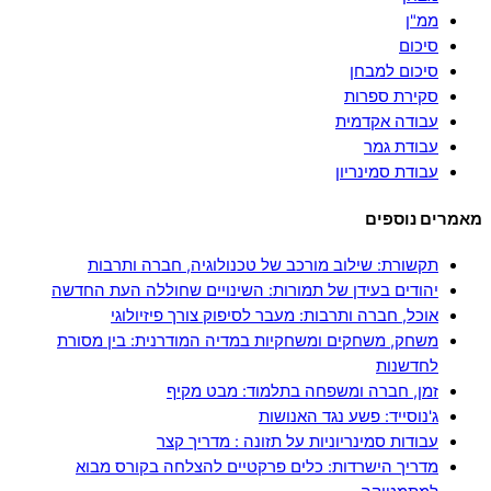
ממ"ן
סיכום
סיכום למבחן
סקירת ספרות
עבודה אקדמית
עבודת גמר
עבודת סמינריון
מאמרים נוספים
תקשורת: שילוב מורכב של טכנולוגיה, חברה ותרבות
יהודים בעידן של תמורות: השינויים שחוללה העת החדשה
אוכל, חברה ותרבות: מעבר לסיפוק צורך פיזיולוגי
משחק, משחקים ומשחקיות במדיה המודרנית: בין מסורת
לחדשנות
זמן, חברה ומשפחה בתלמוד: מבט מקיף
ג'נוסייד: פשע נגד האנושות
עבודות סמינריוניות על תזונה : מדריך קצר
מדריך הישרדות: כלים פרקטיים להצלחה בקורס מבוא