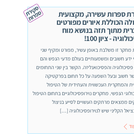
ס
ק
י
ר
ת
פ
ר
ו
ס
ת
ת ספרות עשירה, מקצועית
לה הכוללת איורים מפורטים
ית מתוך תזה בנושא מוח
לוגיה - ציון 100!
מחקר זו משלבת באופן עשיר, מפורט ומקיף שני
 ידע חשובים ומשמעותיים בעולם מדעי הנפש והם
 פסיכולוגיה והפסיכואנליזה. הקשר בין שני התחומים
שר חשוב ובעל השפעה על כל תחום בפרקטיקה
ית והמחקרית העכשווית והעתידית של הטיפול
לוגי הנפשי. מחקרים נוירופסיכולוגיים בתחום הטיפול
ם ממצאים מרתקים העשויים לסייע בניצול
יאל הקליני שיש לנוירופסיכולוגיה […]
וד