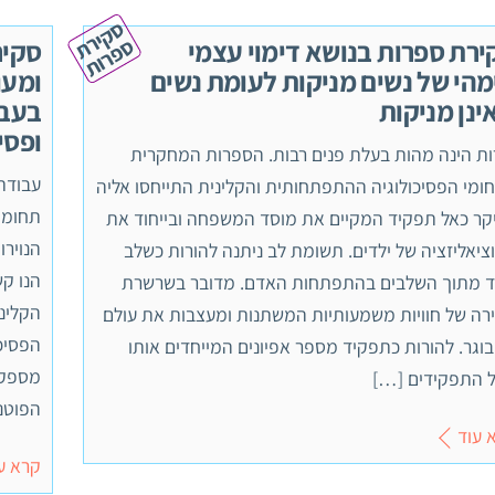
ס
ק
י
ר
ת
פ
ר
ו
ס
ת
ירת ספרות בנושא דימוי עצמי
סקיר
מהי של נשים מניקות לעומת נשים
ומעו
ינן מניקות
בעבר
ופסיכו
ות הינה מהות בעלת פנים רבות. הספרות המחקרית
עבודת 
ומי הפסיכולוגיה ההתפתחותית והקלינית התייחסו אליה
תחומי
קר כאל תפקיד המקיים את מוסד המשפחה ובייחוד את
הנוירו
ציאליזציה של ילדים. תשומת לב ניתנה להורות כשלב
הנו ק
 מתוך השלבים בהתפתחות האדם. מדובר בשרשרת
הקלינ
רה של חוויות משמעותיות המשתנות ומעצבות את עולם
הפסיכו
וגר. להורות כתפקיד מספר אפיונים המייחדים אותו
מספקי
 התפקידים […]
הפוטנצ
 עוד
קרא ע