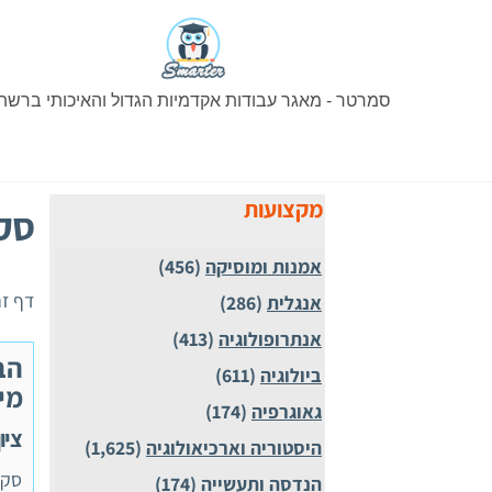
Ski
t
conten
סמרטר - מאגר עבודות אקדמיות הגדול והאיכותי ברשת
מקצועות
סקי
אמנות ומוסיקה
(456)
דף זה
אנגלית
(286)
אנתרופולוגיה
(413)
הב
ביולוגיה
(611)
מי
גאוגרפיה
(174)
ציון 0
היסטוריה וארכיאולוגיה
(1,625)
סקי
הנדסה ותעשייה
(174)