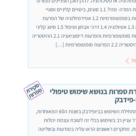
תולוגיה או פסיכולוגיה. להלן תוכן העיניינים מפורט-
הפרעת המרה- מהי? 1.1 סוגים, ביטויים קליניים וסוגיי
הפרעות בסומטופורמיות 1.2 אפידמיולוגיה של הפרעת
המרה 1.3 אטיולוגיה 1.4 דרכי אבחון וטיפול 1.5 סיווג קליני
הפרעות סומטופורמיות והפרעות דיסוציאציה 2.1 ההיסטריה
 הפרעות סומטופורמיות […]
וד
ס
ק
י
ר
ת
פ
ר
ו
ס
ת
ת ספרות בנושא שימוש טיפולי
-פידבק
החל מתחילת השימוש בביופידבק בשנות ה60 המאוחרות,
 עניין רב בשימוש בכלי זה לטובת עצמת יכולות
ת. מחקרים ראשונים הראו עליה במודעות ובשליטה