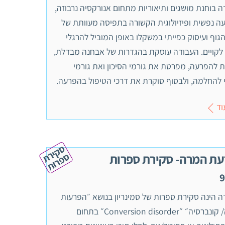
 בוחנת מושגים ותיאוריות מתחום אנורקסיה נרבוזה,
ה נפשית ופיזיולוגית הקשורה בתפיסה מעוותת של
הגוף ועיסוק כפייתי במשקלו באופן המוביל להרגלי
 לקויים. העבודה עוסקת בהגדרות של אבחנה מבדלת,
 להפרעה, מפרטת את גורמי הסיכון ואת גורמי
י להחלמה, ולבסוף סוקרת את דרכי הטיפול בהפרעה.
וד
ס
ק
י
ר
ת
פ
ר
ו
ס
ת
ת המרה- סקירת ספרות
 הינה סקירת ספרות של סמינריון בנושא ״הפרעות
המרה/ קונברסיה״ ״Conversion disorder״ בתחום