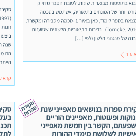
וא בתוספות מבוארות שונות. לטובת הסבר מדוייק
ורט יותר של המונחים בתיאוריה, אשתמש בסכמה
הנמצאת בספר לימוד, כאן באיור 1 -סכמה מסבירה ומקשרת
, (Torneke, 2010) נדירות התיאוריות הלשונית שטוענות
נה של מנגנוני הלשון (לפי […]
שנה ה
הם מצ
 עוד
הייתה
קרא ע
ס
ק
י
ר
ת
פ
ר
ו
ס
ת
ירת ספרות בנושאים מאפייני שנת
סקיר
וקות ופעוטות, מאפיינים הוריים
בעלי
שפעתם, הקשר בין חמשת מאפייני
תכני
ישיות לשלושת מימדי ההורות
לתלמ