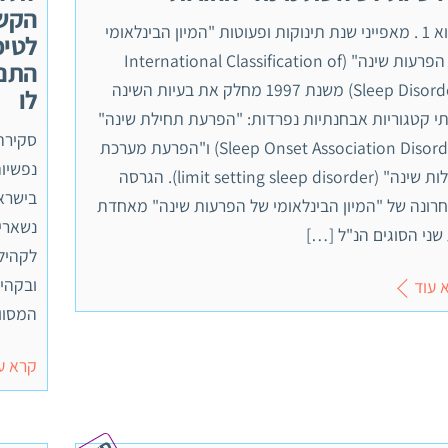
הקשר
מבוא 1 . מאפייני שנת תינוקות ופעוטות "המיון הבינלאומי
לטיפ
של הפרעות שינה" (International Classification of
התנה
Sleep Disorders) משנת 1997 מחלק את בעיות השינה
לו
י קטגוריות אבחנתיות נפרדות: "הפרעת תחילת שינה"
(Sleep Onset Association Disorder) ו"הפרעת מערכת
נפשיות
גבולות שינה" (limit setting sleep disorder). הגרסה
רונה של "המיון הבינלאומי של הפרעות שינה" מאחדת
נשארים
שני הסוגים הנ"ל […]
לקהיל
 עוד
המסוו
קרא ע