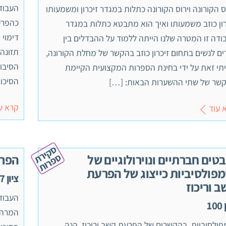
העבודה
וס הקורונה וירוס הקורונה כתלות במגדר זיכרון ומשמעותו
כהפרע
רון כוזב משמעותו ואיך הוא מתבטא כתלות במגדר
דימוי 
ודה זו המטרה שלנו הייתה ללמוד על ההבדלים בין
תזונה
ים לנשים בתחום זיכרון כוזב בהקשר של מחלת הקורונה,
הסיבות
תי זאת על ידי בחינת הספרות המקצועית הקיימת
הסיכו
שר של שתי ההשערות הבאות: […]
קרא ע
 עוד
ס
ק
י
ר
ת
פ
ר
ו
ס
ת
טים חברתיים ונוירולוגיים של
הפרע
מפולסיביות כייצוג של הפרעת
ציון 97
 וריכוז
העבודה
10
פולסיביות, בהקשרים של הפרעת קשב וריכוז, הנה