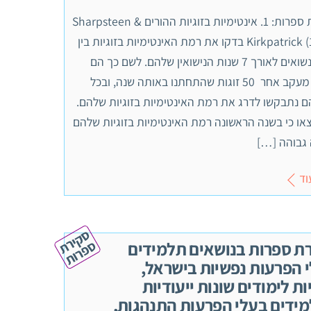
סקירת ספרות: 1. אינטימיות בזוגיות ההורים Sharpsteen &
Kirkpatrick (1997) בדקו את רמת האינטימיות בזוגיות בין
זוגות נשואים לאורך 7 שנות הנישואין שלהם. לשם כך הם
ביצעו מעקב אחר 50 זוגות שהתחתנו באותה שנה, ובכל
ם נתבקשו לדרג את רמת האינטימיות בזוגיות שלהם.
או כי בשנה הראשונה רמת האינטימיות בזוגיות שלהם
 גבוהה […]
וד
ס
ק
י
ר
ת
פ
ר
ו
ס
ת
ת ספרות בנושאים תלמידים
 הפרעות נפשיות בישראל,
ות לימודים שונות ייעודיות
ידים בעלי הפרעות התנהגות,