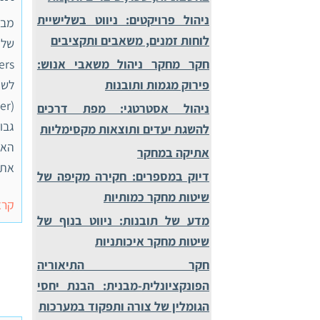
ניהול פרויקטים: ניווט בשלישיית
לוחות זמנים, משאבים ותקציבים
חקר מחקר ניהול משאבי אנוש:
לשת
פירוק מגמות ותובנות
ניהול אסטרטגי: מפת דרכים
להשגת יעדים ותוצאות מקסימליות
האח
אתיקה במחקר
את 
דיוק במספרים: חקירה מקיפה של
שיטות מחקר כמותיות
קרא
מדע של תובנות: ניווט בנוף של
שיטות מחקר איכותניות
חקר התיאוריה
הפונקציונלית-מבנית: הבנת יחסי
הגומלין של צורה ותפקוד במערכות