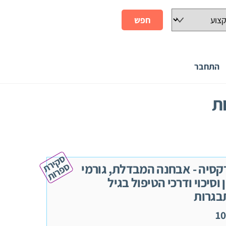
התחבר
ת
ס
ק
י
ר
ת
פ
ר
ו
ס
ת
קסיה - אבחנה המבדלת, גורמי
 וסיכוי ודרכי הטיפול בגיל
בגרות