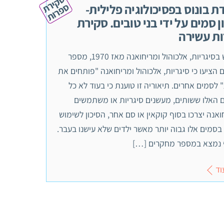
ס
ק
י
ר
ת
פ
ר
ו
ס
ת
ת בונוס בפסיכולוגיה פלילית-
ן סמים על ידי בני טובים. סקירת
ת עשירה
שימוש בסיגריות, אלכוהול ומריחואנה מאז 1970, מספר
 הציעו כי סיגריות, אלכוהול ומריחואנה "פותחים את
לסמים אחרים. תיאוריה זו טוענת כי בעוד לא כל
ם האלו ששותים, מעשנים סיגריות או משתמשים
אנה יצרכו בסוף קוקאין או סם אחר, הסיכון לשימוש
בסמים אלו גבוה יותר מאשר ילדים שלא עישנו בעבר.
 נמצא במספר מחקרים […]
וד