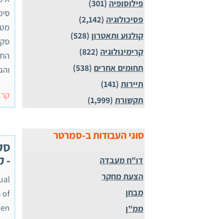
פילוסופיה
(301)
סימ
פסיכולוגיה
(2,142)
מטר
קולנוע ותאטרון
(528)
סקי
קרימינולוגיה
(822)
החב
תחומים אחרים
(538)
והג
תיירות
(141)
קרא
תקשורת
(1,999)
סוגי העבודות ב-סמרטר
סק
- ק
דו"ח מעבדה
הצעת מחקר
ual
מבחן
 of
een
ממ"ן