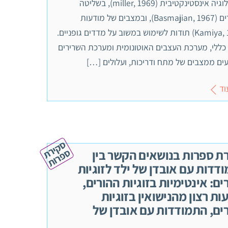
בפיזיולוגיה אינסטינקטיבית (miller, 1969), בשליטה
בשרירים (Basmajian, 1967), ובמצבים של מודעות
(Kamiya, 1969) תודות לשימוש במשוב על מדדים גופניים.
כללי, מערכת העצבים האוטונומית ומערכת השרירים
ים ממצבים של מתח ודריכות, ועלולים […]
וד
ס
ק
י
ר
ת
פ
ר
ו
ס
ת
ת ספרות בנושאים הקשר בין
דדות עם אובדן של ילד לזוגיות
ים: אינטימיות בזוגיות ההורים,
ות רצון מהנישואין בזוגיות
ים, התמודדות עם אובדן של