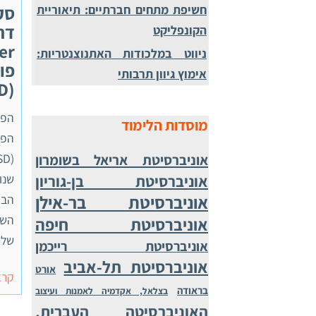
חשיפת מתחים חברתיים: תיאוריית
הקונפליקט
ניווט במלכודות האתנוצנטריות:
אימוץ גיוון תרבותי
) ,
מוסדות הלימוד
אוניברסיטת אריאל בשומרון
אוניברסיטת בן-גוריון
שנו
אוניברסיטת בר-אילן
אוניברסיטת חיפה
של PTSD ביבליוגרפיה הקדמה הפרעת
אוניברסיטת רייכמן
אוניברסיטת תל-אביב
אורט
קרא
בראודה
בצלאל, אקדמיה לאמנות ועיצוב
האוניברסיטה העברית,