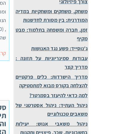
צורך פיזיולוגי
המב
משחק, משחקים ומשחקיות במדיה
ומפ
המודרנית: בין מסורת לחדשנות
זמן, חברה ומשפחה בתלמוד: מבט
שהב
מקיף
ג'נוסייד: פשע נגד האנושות
קרא
עבודות סמינריוניות על תזונה :
מדריך קצר
מדריך הישרדות: כלים פרקטיים
להצלחה בקורס מבוא למתמטיקה
למה כדאי להיעזר בסמרטר?
ניהול העתיד: ניהול אסטרטגי של
סק
תינ
משאבים טכנולוגיים
וה
ניהול משאבי אנוש: יעילות
הא
בחשבוניות, שכר, פיצויים ותקנות