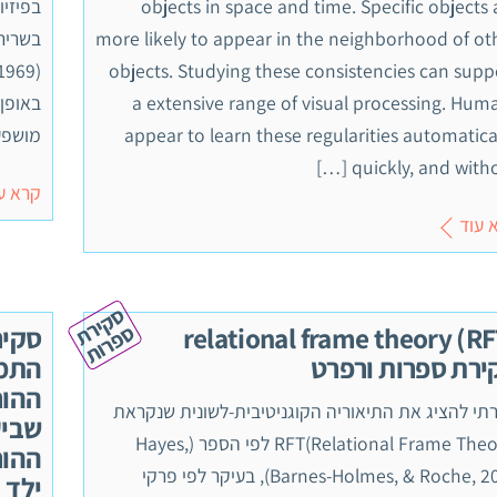
objects in space and time. Specific objects 
more likely to appear in the neighborhood of ot
objects. Studying these consistencies can supp
a extensive range of visual processing. Hum
באופן 
appear to learn these regularities automatical
מושפע
quickly, and without
קרא ע
 עוד
ס
ק
י
ר
ת
פ
ר
ו
ס
ת
relational frame theory (RF
סקיר
ירת ספרות ורפרט
התמו
ההור
תי להציג את התיאוריה הקוגניטיבית-לשונית שנקראת
שביע
RFT(Relational Frame Theory) לפי הספר (Hayes,
ההור
Barnes-Holmes, & Roche, 2001), בעיקר לפי פרקי
ילד