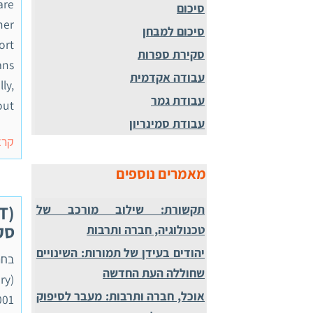
are
סיכום
her
סיכום למבחן
ort
סקירת ספרות
ans
עבודה אקדמית
ly,
עבודת גמר
 […]
עבודת סמינריון
קרא
מאמרים נוספים
T)
תקשורת: שילוב מורכב של
סק
טכנולוגיה, חברה ותרבות
יהודים בעידן של תמורות: השינויים
בחר
שחוללה העת החדשה
אוכל, חברה ותרבות: מעבר לסיפוק