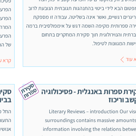
פסיכופ
פטום הבא לידי ביטוי בהתנהגות תגובתית הנובעת לרוב
יגרים רגשיים, ואשר אינה בשליטה. עבודה זו מספקת
רה ספרותית מקיפה השמה דגש על אימפולסיבית ברמה
רתית והנוירולוגית תוך סקירת המחקרים בתחום
ישות המגוונות לטיפול.
של ההיסטוריה 2.2
 עוד
קרא ע
ס
ק
י
ר
ת
פ
ר
ו
ס
ת
ירת ספרות באנגלית - פסיכולוגיה
סקיר
שב וריכוז
בביו
Literary Reviews – introduction Our vis
surroundings contains massive amounts
התעורר
information involving the relations betw
אנושיו