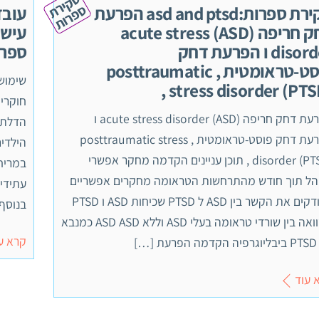
ס
ק
י
ר
ת
פ
ר
ו
ס
ת
סקירת ספרות:asd and ptsd הפרעת
עובד
דחק חריפה (ASD) acute stress
עישו
disorder ו הפרעת דחק
ספרו
פוסט-טראומטית , posttraumatic
stress disorder (PTSD
חוקרים
הפרעת דחק חריפה (ASD) acute stress disorder ו
הדלת" 
הפרעת דחק פוסט-טראומטית , posttraumatic stress
הילדי
disorder (PTSD) , תוכן עניינים הקדמה מחקר אפשרי
במריחו
הל תוך חודש מהתרחשות הטראומה מחקרים אפשריים
עתידי 
הבודקים את הקשר בין ASD ל PTSD שכיחות ASD ו PTSD
בנוסף
השוואה בין שורדי טראומה בעלי ASD וללא ASD ASD כמנבא
קרא ע
 […]
 עוד