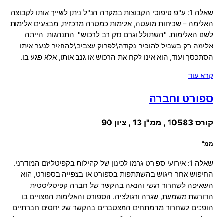
שאלה 1: ע"פ טיפוסי הקבוצות במקרה הנ"ל ניתן לשייך אותו לקבוצה
האלימה – שכיחות מועטה, אלימות כמטרה מרכזית, מבצעים אלימות
לשם האלימות. "השתולל וגרם נזק רב לרכוש", התנהגותו הייתה
אלימה רק בשביל להוכיח נקודה\לפרוק עצבים\להחזיר לנער איתו
הסתכסך ועוד, הוא אינו לקח את הרכוש או גנב אותו, אלא פגע בו.
קרא עוד
ספורט וחברה
קורס 10583 , ממ"ן 13 , ציון 90
ממ"ן
שאלה 1: אירועי ספורט גרמו לכינון של קהילות בקפיטליזם המודרני.
החיפוש אחר ריגוש בהשתתפות בספורט או בצפייה בספורט, הוא
השאיפה לשחרור רגשי והנאה בהקשר של חברה קפיטליסטית
הדורשת משמעת, שגרה ורגולציה. הספורט והאלימות המצויים בו
הופכים לשחרור מהמתחים המצטברים בהקשר של יחסים חברתיים