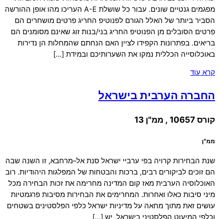
מפגמים גנטיים שונים. עבור כל שושלת A-E העריכו מהו אופן ההורשה
הסביר ביותר של האלל הגורם לפנוטיפ החריג פרטים מושחרים הם
פרטים הסובלים מן הפנוטיפ החריג בני/בנות זוג שאינם מסומנים הם
בריאים. בפתרונות הקפידו לציין האם הנחתם שהמחלות הן נדירות
באוכלוסייה הכללית נמקו את השערותיכם ובמידת […]
קרא עוד
החברה הערבית בישראל
קורס 10657 , ממ"ן 13
ממ"ן
שנת הבחירות קרויה בפי ערביי ישראל סנת אל–מרחבא, זו השנה שבה
הם זוכים לביקורים רבים, ברכות והבטחות של המפלגות היהודיות. רוב
האוכלוסיה הערבית מאז קום המדינה מחרימה את זכות הבחירה מכל
מיני סיבות כאלו ואחרות. המחרימים את הבחירות מסיבות פרגמטיות
עושים זאת מתוך מחאה על מדיניות ישראל כלפי הפלסטינים בשטחים
וכלפי המיעוט הפלסטיני בישראל. יש […]