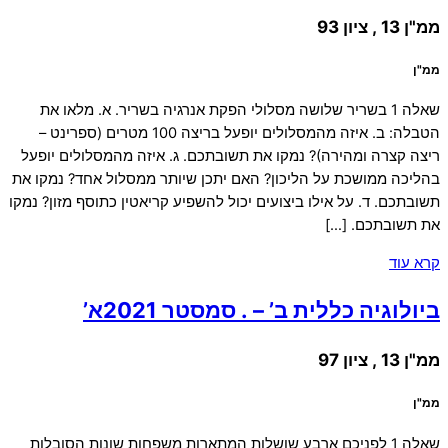
ממ"ן 13 , ציון 93
ממ"ן
שאלה 1 בשריר שלושה מסלולי הפקת אנרגיה בשריר. א. מלאו את
הטבלה: ב. איזה מהמסלולים יופעל בריצה 100 מטרים (ספרינט –
ריצה קצרה ומהירה)? נמקו את תשובתכם. ג. איזה מהמסלולים יופעל
בהליכה ממושכת על הליכון? האם יתכן שיותר ממסלול אחד? נמקו את
תשובתכם. ד. על אילו ביצועים יכול להשפיע קריאטין כתוסף מזון? נמקו
את תשובתכם. […]
קרא עוד
ביולוגיה כללית ב’ – . סמסטר 2021א’
ממ"ן 13 , ציון 97
ממ"ן
שאלה 1 לפניכם ארבע שושלות המתארות משפחות שונות הסובלות