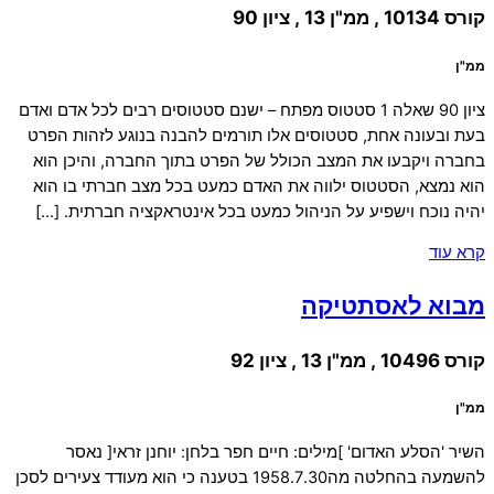
קורס 10134 , ממ"ן 13 , ציון 90
ממ"ן
ציון 90 שאלה 1 סטטוס מפתח – ישנם סטטוסים רבים לכל אדם ואדם
בעת ובעונה אחת, סטטוסים אלו תורמים להבנה בנוגע לזהות הפרט
בחברה ויקבעו את המצב הכולל של הפרט בתוך החברה, והיכן הוא
הוא נמצא, הסטטוס ילווה את האדם כמעט בכל מצב חברתי בו הוא
יהיה נוכח וישפיע על הניהול כמעט בכל אינטראקציה חברתית. […]
קרא עוד
מבוא לאסתטיקה
קורס 10496 , ממ"ן 13 , ציון 92
ממ"ן
השיר 'הסלע האדום' ]מילים: חיים חפר בלחן: יוחנן זראי[ נאסר
להשמעה בהחלטה מה1958.7.30 בטענה כי הוא מעודד צעירים לסכן