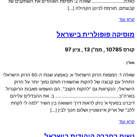
כאלה…………………….. שאלה 2: תפיסת האוהדים את השחקנים של
קבוצתם, תורמת לכינון הקהילה […]
קרא עוד
מוסיקה פופולרית בישראל
קורס 10785 , ממ"ן 13 , ציון 97
ממ"ן
שאלה 1: המצאת הרוק הישראלי א. באמצע שנות ה-60 הרוק הישראלי
התחיל עם קבוצה של להקות שהשאירו חותם נמוך יותר על הרוק
הישראלי, הנקראות גם "להקות הקצב". הם הושפעו מאבות הרוקנרול
בארה"ב……………………………………………. ב. את ההבדלים עליהם
דיברנו בסעיף א' ניתן לראות דרך השוואה בין השיר "למה לי לקחת
ללב" של אריק איינשטיין ושלום חנוך לבין […]
קרא עוד
נשים בחברה היהודית בישראל