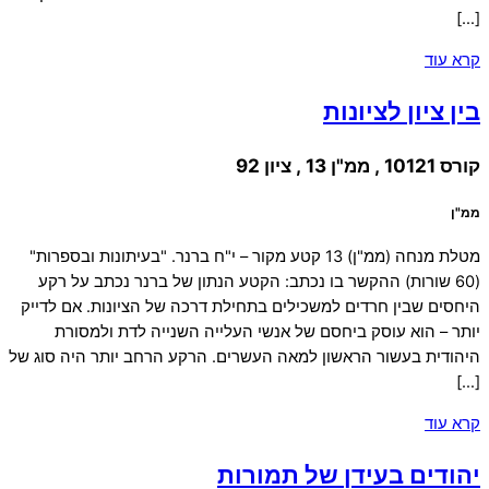
[…]
קרא עוד
בין ציון לציונות
קורס 10121 , ממ"ן 13 , ציון 92
ממ"ן
מטלת מנחה (ממ"ן) 13 קטע מקור – י"ח ברנר. "בעיתונות ובספרות"
(60 שורות) ההקשר בו נכתב: הקטע הנתון של ברנר נכתב על רקע
היחסים שבין חרדים למשכילים בתחילת דרכה של הציונות. אם לדייק
יותר – הוא עוסק ביחסם של אנשי העלייה השנייה לדת ולמסורת
היהודית בעשור הראשון למאה העשרים. הרקע הרחב יותר היה סוג של
[…]
קרא עוד
יהודים בעידן של תמורות