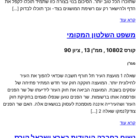
שתזכרו הכל טוב יותר. הסיכום בנוי בצורה כזו שתמיד תוכלו לקפל את
הדף ולהישאר רק עם רשימת המושגים בצד- וכך תוכלו לבדוק […]
קרא עוד
משפט השלטון המקומי
קורס 10802 , ממ"ן 13 , ציון 90
ממ"ן
שאלה 1 מועצת העיר תל חורף חשבה שכדאי להפוך את העיר
לחילונית יותר. המועצה חוקקה חוק עזר חדש המתיר פתיחה של
עסקים בשבת. המועצה הביאה את חוק העזר לידיעתו של שר הפנים
ופרסמה אותו ברשומות. שר הפנים טוען שנפלו פגמים בחקיקת חוק
העזר ושהעירייה איננה מוסמכת לעסוק בנושאים אלה. האם שר הפנים
צודק?נמקו שאלה 2 […]
קרא עוד
נשים בחברה היהודית בארץ ישראל קורס