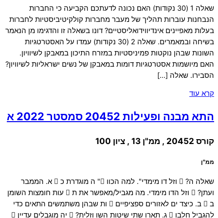
שאלה 1 (30 נקודות) האם נכונה לדעתכם הקביעה כי החברות
הנבחנות עוברות תהליך של מעבר מחברות קולקיטיביסטיות לחברות
בעלות מאפיינים אינדיווידואליסטיים? דונו בשאלה זו והדגימו מן הנאמר
בשיחה ובמאמרים. שאלה 2 (30 נקודות) עמדו על האסטרטגיות
השונות שבהן נוקטות פמיניסטיות במזרח התיכון במאבקן לשיוויון.
האם מיושמות אסטרטגיות דומות במאבקן של נשים ישראליות לשיוויון?
הסבירו. שאלה […]
קרא עוד
התא מבנה ופעילות 20452 סמסטר 2022 א
קורס 20452 , ממ"ן 13 , ציון 100
ממ"ן
שאלה ה?  וזל דו מימדי". למה הכוו " ה מוגדרת כ  א. הממבר
ועתן?  וזל הדו מימדי. מה מגביל/מאפשר את ת  עות חומצות השומן
ב  ב. כיצד ים לאזורים ספציפיים  ות שבהן משתמשים התאים כדי
להגביל חלבו  ג. תארו שתי שיטות השו וזלית?  יה מוגבלים עדיין 