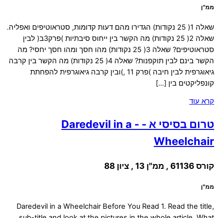
ממ"ן
שאלה 1( 25 נקודות) הגדירו מהם דעות קדומות, סטראוטיפים ואפליה.
שאלה 2( 25 נקודות) מה הקשר בין ייחוס סיבתיות )פרק3ב( לבין
סטראוטיפים? שאלה 3( 25 נקודות) מהו חסך ומהו חסך יחסי? מה
הקשר בינם לבין תוקפנות? שאלה 4( 25 נקודות) מה הקשר בין קרבה
גיאוגרפית לבין חיבה )פרק 11 ,)ובין קרבה גיאוגרפית להפחתת
קונפליקטים בין […]
קרא עוד
טרום בסיסי א - - Daredevil in a
Wheelchair
קורס 61136 , ממ"ן 13 , ציון 88
ממ"ן
Daredevil in a Wheelchair Before You Read 1. Read the title,
sub-title and look at the pictures in the whole article. What