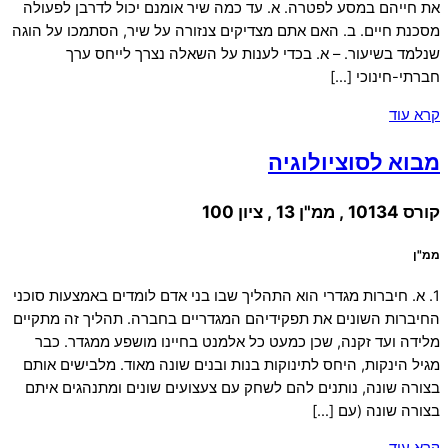
את חייהם במסע לפטרה. א. עד כמה שיר אומנם יכול לדרבן לפעולה
מסכנת חיים. ב. האם אתם מצדיקים צנזורה על שיר, הסתמכו על הוגה
שנלמד בשיעור. – א. בכדי לענות על השאלה נצרך לייחס ערך
חברתי-חינוכי […]
קרא עוד
מבוא לסוציולוגיה
קורס 10134 , ממ"ן 13 , ציון 100
ממ"ן
1. א. חיברות מגדרי הוא התהליך שבו בני אדם לומדים באמצעות סוכני
החיברות השונים את תפקידיהם המגדריים בחברה. תהליך זה מתקיים
מלידה ועד זקנה, שכן כמעט כל אלמנט בחיינו מושפע ממגדר. כבר
מגיל הינקות, היחס לתינוקות בנות ובנים שונה מאוד. מלבישים אותם
בצורה שונה, נותנים להם לשחק עם צעצועים שונים ומתנהגים איתם
בצורה שונה (עם […]