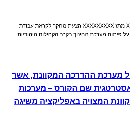
הצעת מחקר במסגרת הקורס יהודי צפון אפריקה במאות ה-יט' – כ' שמספרו 10311 מוגש על ידי – שם מלא XXX XXX מתז XXXXXXXXX הצעת מחקר לקראת עבודת
 10311 – כיצד השפיע הקולוניאליזם הצרפתי על פיתוח מערכת החינוך בקרב הקהילות היהודיות
ל מערכת ההדרכה המקוונת, אשר
אסטרטגית שם הקורס – מערכות
1 האם מערכת הלמידה המקוונת המצויה באפליקציה משיגה