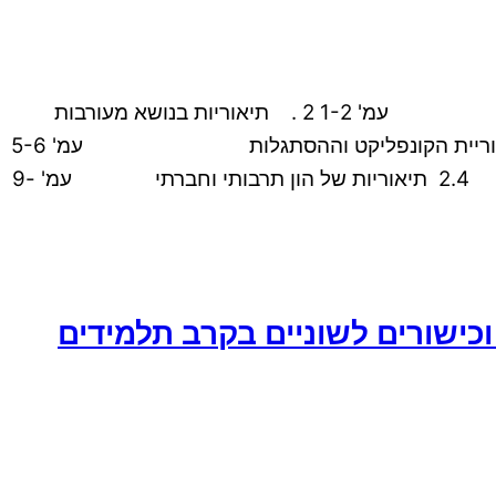
תיאוריות בנושא מעורבות ושותפות הורים בבית הספר תוכן העניינים 1 . מבוא עמ' 1-2 2 . תיאוריות בנושא מעורבות
ושותפות הורים 2 .1 תיאוריית ההזדהות והערות עמ' 3-5 2 .2 תיאוריית הקונפליקט וההסתגלות עמ' 5-6
2 .3 עמדת ה"דלת הסגורה" ה"דלת הפתוחה" עמ' 7-9 ותיאוריית האיזון 2.4 תיאוריות של הון תרבותי וחברתי עמ' 9-
כישורים לשוניים בקרב תלמידים