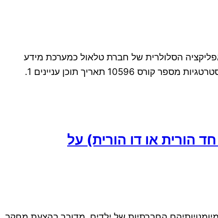
פליקציה הסלולרית של חברת טלאול כמערכת מידע
תחרותית – אסטרטגית מוגש על ידי – ססס ססס מספר תעודת זהות – XXX שם הקורס – מערכות מידע תחרותיות אסטרטגיות מספר קורס 10596 תאריך תוכן עניינים 1.
ורית או דו הורית) על
יומנויותיהם החברתיות של ילדים. מדובר בהצעת מחקר