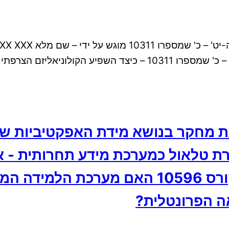
סמינריון במסגרת הקורס יהודי צפון אפריקה במאות ה-יט' – כ' שמספרו
עת מחקר בנושא מידת האפקטיביות ש
ת טלאול כמערכת מידע תחרותית - 
מידע תחרותיות אסטרטגיות מספר קורס 0596
ה הפרונטלית?