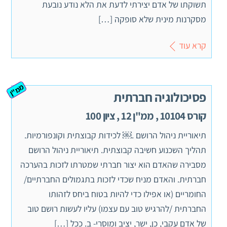
תשוקתו של אדם יצירתי לדעת את הלא נודע נובעת
מסקרנות מינית שלא סופקה […]
קרא עוד
ממ"ן
פסיכולוגיה חברתית
קורס 10104 , ממ"ן 12 , ציון 100
תיאוריית ניהול הרושם .￼ לכידות קבוצתית וקונפורמיות.
תהליך השכנוע חשיבה קבוצתית. תיאוריית ניהול הרושם
מסבירה שהאדם הוא יצור חברתי שמטרתו לזכות בהערכה
חברתית. והאדם מניח שכדי לזכות בתגמולים החברתיים/
החומריים (או אפילו כדי להיות בטוח ביחס לזהותו
החברתית /להרגיש טוב עם עצמו) עליו לעשות רושם טוב
של אדם עקבי, כן, ישר, יציב ומוסרי- ב. ככל […]