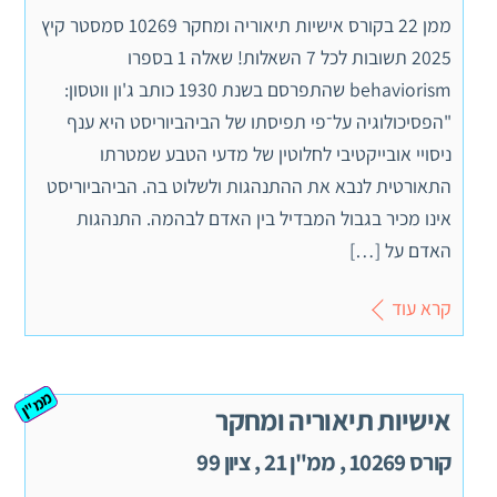
ממן 22 בקורס אישיות תיאוריה ומחקר 10269 סמסטר קיץ
2025 תשובות לכל 7 השאלות! שאלה 1 בספרו
behaviorism שהתפרסם בשנת 1930 כותב ג'ון ווטסון:
"הפסיכולוגיה על־פי תפיסתו של הביהביוריסט היא ענף
ניסויי אובייקטיבי לחלוטין של מדעי הטבע שמטרתו
התאורטית לנבא את ההתנהגות ולשלוט בה. הביהביוריסט
אינו מכיר בגבול המבדיל בין האדם לבהמה. התנהגות
האדם על […]
קרא עוד
ממ"ן
אישיות תיאוריה ומחקר
קורס 10269 , ממ"ן 21 , ציון 99