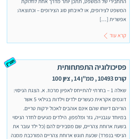
התחבירי של המשפט, תתכן יותר מדרך אחת לחלוקת
המשפט לצירופים, או לאיבחון סוג הצירופים – וכתוצאה:
אפשרית […]
קרא עוד
ממ"ן
פסיכולוגיה התפתחותית
קורס 10493 , ממ"ן 14 , ציון 100
שאלה 1 – בחרתי להתייחס לאפיון מרכוז. א. הצגת הניסוי:
דוגמים אקראית כעשרים ילדים וילדות בגילאי 5 אשר
הוריהם דיווחו שהם אינם אוהבים לאכול ירקות טריים.
במיוחד עגבנייה, גזר ומלפפון. הילדים מגיעים לחדר הניסוי
בשעת ארוחת צהריים, שם מסבירים להם (כל ילד עובר את
הניסוי בנפרד) שכעת תוגש ארוחת צהריים המורכבת ממנה