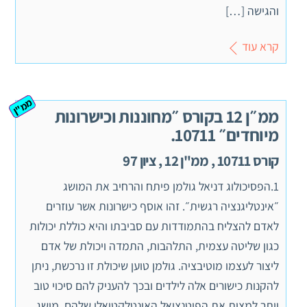
והגישה […]
קרא עוד
ממ"ן
ממ״ן 12 בקורס ״מחוננות וכישרונות
מיוחדים״ 10711.
קורס 10711 , ממ"ן 12 , ציון 97
1.הפסיכולוג דניאל גולמן פיתח והרחיב את המושג
״אינטליגנציה רגשית״. זהו אוסף כישרונות אשר עוזרים
לאדם להצליח בהתמודדות עם סביבתו והיא כוללת יכולות
כגון שליטה עצמית, התלהבות, התמדה ויכולת של אדם
ליצור לעצמו מוטיבציה. גולמן טוען שיכולת זו נרכשת, ניתן
להקנות כישורים אלה לילדים ובכך להעניק להם סיכוי טוב
יותר למצות את הפוטנציאל האינטלקטואלי שלהם. מושג