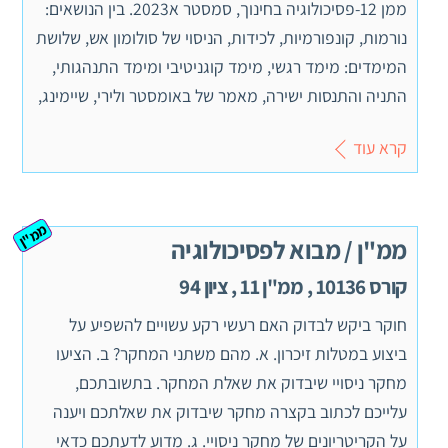
ממן 12-פסיכולוגיה בחינוך, סמסטר א2023. בין הנושאים:
נורמות, קונפורמיות, לכידות, הניסוי של סולומון אש, שלושת
המימדים: מימד רגשי, מימד קוגניטיבי ומימד התנהגותי,
התניה והתנסות ישירה, מאמר של באומסטר ולירי, שיימינג,
קרא עוד
ממ"ן
ממ"ן / מבוא לפסיכולוגיה
קורס 10136 , ממ"ן 11 , ציון 94
חוקר ביקש לבדוק האם רעשי רקע עשויים להשפיע על
ביצוע במטלות זיכרון. א. מהם משתני המחקר? ב. הציעו
מחקר ניסויי שיבדוק את שאלת המחקר. בתשובתכם,
עלייכם לכתוב בקצרה מחקר שיבדוק את שאלתכם ויענה
על הקריטריונים של מחקר ניסויי. ג. מדוע לדעתכם כדאי