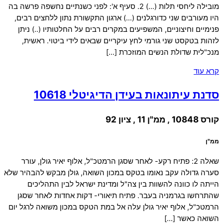
מובילה ליחסי תלות (…) 2. סעיף א': לפני כשנתיים נחשפה פרשה בה
היו מעורבים שני כדורגלנים (…) ארגון התקשורת נתון ללחצים רבים,
פנימיים וחיצוניים, המשפיעים במקרים רבים על החלטותיו (..) ניתן
לזהות בטקסט שני גורמי לחץ עיקריים שבאים לידי ביטוי. ראשית,
מנכ"לית שדולת הנשים המוזכרת […]
קרא עוד
סדנת עיתונאות בעידן הדיגיטלי 10618
קורס 10848 , ממ"ן 11 , ציון 92
ממ"ן
שאלה 2: פתיח רקע- לאחר שסגן הרמטכ"ל, אלוף יאיר גולן, עורר
סערה גדולה עקב נאומו בטקס במכון השואה, גולן מבקש להבהיר שלא
הייתה לו כוונה להשוות בין צה"ל ומדינת ישראל לבין התהליכים
שהתרחשו בגרמניה בעבר. פתיח תיאורי- דקות אחדות לאחר שסגן
הרמטכ"ל, אלוף יאיר גולן עלה אל במת הטקס במכון משואה לרגל יום
השואה כאשר […]