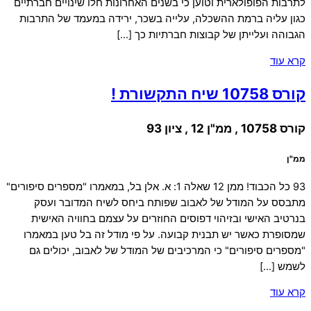
לתרבות הפופולארית וטוען כי בשנים האחרונות חלו שינויים חברתיים
כגון עליה ברמת ההשכלה, עלייה בשכר, ירידה במעמד של התרבות
הגבוהה ועלייתן של קבוצות חברתיות כך […]
קרא עוד
קורס 10758 שיח התקשורת !
קורס 10758 , ממ"ן 12 , ציון 93
ממ"ן
93 כל הכבוד! ממן 12 שאלה 1: א. אלן בל, במאמרו "מספרים סיפורים"
מתבסס על המודל של לאבוב שפותח ביחס לשיח המדובר ועסק
בנרטיב האישי ובזיהוי דפוסים החוזרים על עצמם בחוויה האישית
שמסופרת כאשר יש תבנית קבועה. על פי מודל זה בל טען במאמרו
"מספרים סיפורים" כי המרכיבים של המודל של לאבוב, יכולים גם
לשמש […]
קרא עוד