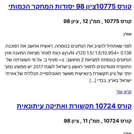
קורס 10775ציון 98 יסודות המחקר הכמותי
קורס 10775 , ממ"ן 12 , ציון 98
ממ"ן
לפני שאתחיל להציב את הנתונים בנוסחה, ראשית אחשב את המכנה:
σy\√N √120 1.5/ 1.5/10.954= 0.136 כעת לאחר מציאת המענה אזין
הנתונים בנוסחה למציאת Z מחושב: z= סעיף ב: על פי השערתה של
החוקרת סטודנטים לתואר ראשון בישראל לשנת 2017 יש ממוצע נמוך
יותר של ציון תקשורת בינאישית מאשר האוכלוסייה הכללית של אזרחי
ישראל בארץ. בכדי […]
קרא עוד
קורס 10724 תקשורת ואתיקה עיתונאית
קורס 10724 , ממ"ן 11 , ציון 98
ממ"ן