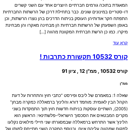
המאגדת בתוכה גורמים חברתיים היוצרים אחד עם השני קשרים
דו-סטריים במינונים שונים. כבר בתחילת דרכן של הרשתות החברתיות
התפתח חקר אודותיהן העוסק בניתוח הדרכים בהן נוצרו הרשתות, וכן
באופן השפעתן של הרשתות חברתיות הן מבחינה מאקרו והן מבחינת
מיקרו. כמו כן הרשת חברתית המקוונת מהווה […]
קרא עוד
קורס 10532 תקשורת כתרבות !
קורס 10532 , ממ"ן 12 , ציון 91
ממ"ן
שאלה 1: במאמרם של ליבס ופירסט "כתבי חוץ והתחרות על דעת
הקהל הבין לאומית: מוחמד דורא והלינץ' ברמאללה כמקרה מבחן"
(2005), השתיים עוסקות בניתוח חדשות חוץ תוך התמקדות בשני
מקרים המבטאים את הסכסוך הישראלי-פלשתינאי: הראשון הוא
הלינץ' אשר התרחש ברמאללה שבמסגרתו שני חיילי מילואים נקלעו
למקום שמהווה עליהם איום, ובנוסף המקרה השני מתייחס למותו של