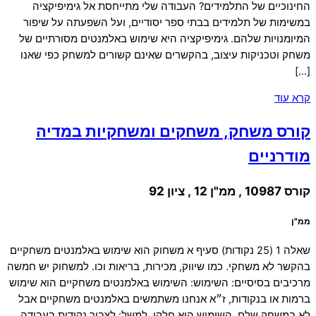
החינוכיים של התלמידים? העבודה שלי מתייחסת אל גימיפיקציה
במשימות של תלמידים בבתי ספר יסודיים, ועל השפעתה על שיפור
המיומנויות שלהם. גימיפיקציה היא שימוש באלמנטים מסורתיים של
משחק וטכניקות עיצוב, בהקשרים שאינם קשורים למשחק כפי שאנו
[…]
קרא עוד
קורס משחק, משחקים ומשחקיות במדיה
מודרניים
קורס 10987 , ממ"ן 12 , ציון 92
ממ"ן
שאלה 1 (25 נקודות) סעיף א משחוק הוא שימוש באלמנטים משחקיים
בהקשר לא משחקי. כמו שיווק, מכירות, בריאות וכו. למשחוק יש חמשה
מרכיבים בסיסיים: השימוש: השימוש באלמנטים משחקיים הוא שימוש
ברמות או בנקודות, ז״א אנחנו משתמשים באלמנטים משחקיים אבל
לא במשחק שלם, השימוש הוא חלקי, למשל: לצבור נקודות בעבודה