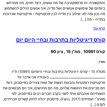
והתקשורת. זה פרספקטיבה של מה עושים, כיצד חווים, מה מתרחש
ביומיום של שימושים אנושיים ושל מדיה, איך אנשים רגילים להשתמש,
מה נכון ומה לא. שילוב בין מדיה לבין פרקטיקות – פרקטיקות שכרוכות
במדיה – מה […]
קרא עוד
קורס דיגיטליות בתרבות ובחיי היום יום
קורס 10991 , ממ"ן 15 , ציון 90
ממ"ן
מטלה 15 – קורס: דיגיטליות בתרבות ובחיי היומיום (10991) ת"ז:
ــــــــــــــــــــــــــــــــــــــــــــــــــــــــــ בעבודה אני אדבר על
פרקטיקות רומנטיות והבעות רגשות של זוגות צעירים בפייסבוק, כיצד
הם מביעים את הרגשות שלהם, מה הם מרגישים, איך הם מבטאים את
רגשותיהם ואהבתם אחד לשני בקרב חברים רבים בפייסבוק. לפי
פארצ׳י ועמיתים (Farci, 2017), פייסבוק יכולה לחזק קשרים חברתיים,
לקדם […]