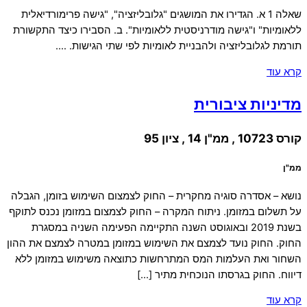
שאלה 1 א. הגדירו את המושגים "גלובליזציה", "גישה פרימורדיאלית
ללאומיות" ו"גישה מודרניסטית ללאומיות". ב. הסבירו כיצד התקשורת
תורמת לגלובליזציה ולהבניית לאומיות לפי שתי הגישות. ….
קרא עוד
מדיניות ציבורית
קורס 10723 , ממ"ן 14 , ציון 95
ממ"ן
נושא – אסדרה סוגיה מחקרית – החוק לצמצום השימוש בזומן, הגבלה
על תשלום במזומן. ניתוח המקרה – החוק לצמצום במזומן נכנס לתוקף
בשנת 2019 ובאוגוסט השנה התקיימה הפעימה השניה במסגרת
החוק. החוק נועד לצמצם את השימוש במזומן במטרה לצמצם את ההון
השחור ואת העלמות המס המתרחשות כתוצאה משימוש במזומן ללא
דיווח. החוק בגרסתו הנוכחית מתיר […]
קרא עוד