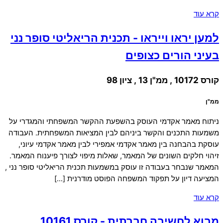
קרא עוד
למען יראו וייראו - תכנית הריאליטי סופר נני
בעיני הורים כצופים
קורס 10172 , ממ"ן 13 , ציון 98
ממ"ן
ניתוח מאמר אקדמי העוסק בהשפעת ההקשר המשפחתי והמגדרי על
משמעות התכנים והקשר ביניהם לבין המציאות המשפחתית. העבודה
עוסקת בהבחנה בין מאמר אקדמי אמפירי לבין מאמר אקדמי עיוני,
זיהוי חלקים השונים של המאמר, שאלות מיפוי לצורך פיענוח המאמר.
המאמר שנבחר בעבודה זו עוסק במשמעות תכנית הריאליטי סופר נני ,
המציעה דיון על תפקוד המשפחה הפוסט מודרנית […]
קרא עוד
מבוא לחשיבה חברתית - קורס 10161