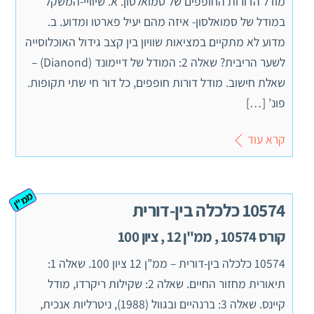
מודל הדורות החופפים של סמואלסון. א. שיוויי-המשקל
במודל של סמואלסון- איזה מהם יעיל פארטו ומדוע. ב.
מדוע לא מתקיים במציאות שוויון בין קצב גידול האוכלוסייה
לשער הריבית? שאלה 2: המודל של דיימונד (Dianond) –
שאלת חישוב. מודל דורות חופפים, כל דור חי שתי תקופות.
פונ’ […]
קרא עוד
ממ"ן
10574 כלכלה בין-דורית
קורס 10574 , ממ"ן 12 , ציון 100
10574 כלכלה בין-דורית – ממ”ן 12 ציון 100. שאלה 1:
תיאורית מחזור החיים. שאלה 2: שקילות ריקרדו, מודל
קיינס. שאלה 3: ברנהיים ובגוול (1988), ניטרליות אנכית,