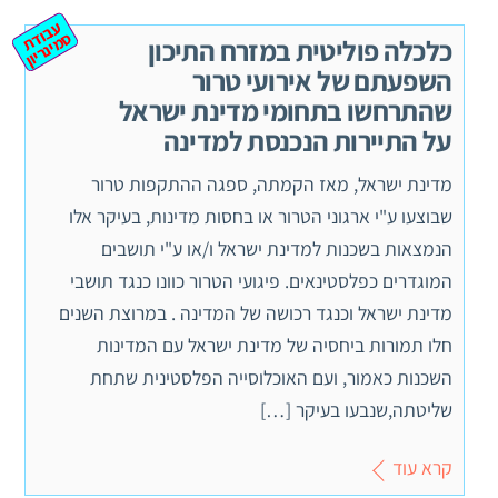
ע
ב
ת
מ
ינ
ר
וד
ס
יון
כלכלה פוליטית במזרח התיכון
השפעתם של אירועי טרור
שהתרחשו בתחומי מדינת ישראל
על התיירות הנכנסת למדינה
מדינת ישראל, מאז הקמתה, ספגה ההתקפות טרור
שבוצעו ע"י ארגוני הטרור או בחסות מדינות, בעיקר אלו
הנמצאות בשכנות למדינת ישראל ו/או ע"י תושבים
המוגדרים כפלסטינאים. פיגועי הטרור כוונו כנגד תושבי
מדינת ישראל וכנגד רכושה של המדינה . במרוצת השנים
חלו תמורות ביחסיה של מדינת ישראל עם המדינות
השכנות כאמור, ועם האוכלוסייה הפלסטינית שתחת
שליטתה,שנבעו בעיקר […]
קרא עוד