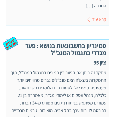
החברה […]
קרא עוד
ע
ב
ת
מ
ינ
ר
וד
ס
יון
סמינריון בחשבונאות בנושא : פער
מגדרי בתגמול המנכ"ל
ציון 95
מחקר זה בוחן את הפער בין המינים בתגמול המנכ"ל, תוך
התמקדות בשאלה האם מנכ"לים גברים מרוויחים יותר
מעמיתיהם. אידיאלי לסטודנטים הלומדים חשבונאות,
כלכלה, מנהל עסקים או לימודי מגדר, מאמר זה בן 21
עמודים משתמש בניתוח נתונים מפורט מ-34 חברות
בבורסה לניירות ערך בתל אביב. הוא בוחן גורמים מרכזיים