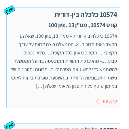
ממ"ן
10574 כלכלה בין-דורית
קורס 10574 , ממ"ן 13 , ציון 100
10574 כלכלה בין-דורית – ממ”ן 13, ציון 100. שאלה 1:
החשבונאות הדורית. א. הממשלה רוצה לדווח על עודף
תקציבי …תקציב מאוזן בכל תקופה….מלאי נכסים
קבוע….- מהי ערכת התוויות המתאימה בה על הממשלה
להשתמש כדי להשיג את מטרתה? ב. יתרונות וחסרונות של
גישת החשבונאות הדורית. ג. השפעת מערכת ביטוח לאומי
במימון שוטף על החיסכון הלאומי שאלה […]
קרא עוד
ממ"ן