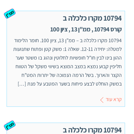
ממ"ן
10794 מקרו כלכלה ב
קורס 10794 , ממ"ן 13 , ציון 100
10794 מקרו כלכלה ב – ממ”ן 13, ציון 100. חומר הלימוד
למטלה: יחידה 12-11. שאלה 1: משק קטן ופתוח שתנועות
ההון בינו לבין חו”ל חופשיות לחלוטין ונהוג בו משטר שער
חליפין קבוע נמצא במצב המוצא בשיווי משקל של הטווח
הקצר והארוך. בשל הרמה הנמוכה של יתרות המט”ח
במשק הוחלט לבצע פיחות בשער המטבע על מנת […]
קרא עוד
ממ"ן
10794 מקרו כלכלה ב