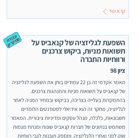
קרא עוד
ע
ב
ת
מ
ינ
ר
וד
ס
יון
השפעת לגליזציה של קנאביס על
תשואות מניות, ביקוש צרכנים
ורווחיות החברה
ציון 98
מאמר אקדמי זה בן 22 עמודים בוחן את השפעת לגליזציה
של קנאביס על תשואות מניות והתנהגות צרכנים.
בהתמקדות בעלייה בצריכה, בביקוש ובמחיר המניה לאחר
לגליזציה, מחקר זה הוא אידיאלי לסטודנטים הלומדים
חשבונאות, כלכלה, מנהל עסקים ומדיניות ציבורית. המאמר
משתמש בנתונים של חברות קנאביס שונות ומנתח מגמות
שוק לפני ואחרי הלגליזציה, ומספק תובנות לגבי רווחיות