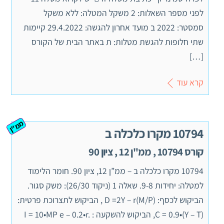
לפני מספר השאלות: 2 משקל המטלה: ללא משקל
סמסטר: 2022 ב מועד אחרון להגשה: 29.4.2022 קיימות
שתי חלופות להגשת מטלות: ת באתר הבית של הקורס
[…]
קרא עוד
ממ"ן
10794 מקרו כלכלה ב
קורס 10794 , ממ"ן 12 , ציון 90
10794 מקרו כלכלה ב – ממ”ן 12, ציון 90. חומר הלימוד
למטלה: יחידות 9-8. שאלה 1 (ניקוד 26/30): משק סגור.
הביקוש לכסף: (M/P)D =2Y – r , הביקוש לתצרוכת פרטית:
C = 0.9•(Y – T), הביקוש להשקעה : I = 10•MP e – 0.2•r.