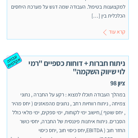
למקצוענות בטיפול. העבודה שמה דגש על מערכת היחסים
הכלכלית בין […]
קרא עוד
ע
ב
ה
ק
ד
מ
וד
א
ית
ניתוח חברות + דוחות כספיים "רמי
לוי שיווק השקמה"
ציון 98
במהלך העבודה תוכלו למצוא : רקע על החברה , נתוני
צמיחה , ניתוח רווחיות רחב , נתונים מהמאזנים ( יחס מהיר
, יחס שוטף ),חישוב ימי לקוחות, ימי ספקים, ימי מלאי כולל
הסברים. ניתוח איתנות פיננסית של החברה, יחסי כושר
החזר חוב ( EBITDA,יחס כיסוי חוב ,יחס כיסוי