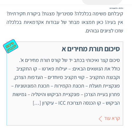
כלכלה - כל העבודות
קיבלתם משימה בכלכלה? סמינריון? מצגת? ביקורת חקירתית?
אין בעיה! כאן תמצאו מבחר של עבודות אקדמאיות בכלכלה
שזכו לציונים גבוהים.
ס
יכ
מ
ב
ח
ום ל
ן
סיכום תורת מחירים א
סיכום קצר ואיכותי בכתב יד של קורס תורת מחירים א'.
כולל את הנושאים הבאים: – יעילות פארטו – קו התקציב
וקבוצת התקציב – קווי תקציב מיוחדים – העדפות הצרכן,
פונקציית תועלת – תכונת הקמירות – תכונת המונוטוניות –
פתרון בעיית הצרכן – פונקציית הביקוש והיטליה – גמישות
הביקוש – קו הכנסה תצרוכת ICC – עיקרון […]
קרא עוד