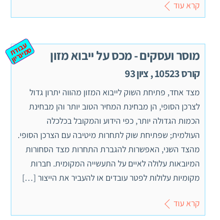
קרא עוד
ע
ב
ת
מ
ינ
ר
וד
ס
יון
מוסר ועסקים - מכס על ייבוא מזון
קורס 10523 , ציון 93
מצד אחד, פתיחת השוק לייבוא המזון מהווה יתרון גדול
לצרכן הסופי, הן מבחינת המחיר הטוב יותר והן מבחינת
הכמות הגדולה יותר, כפי הידוע והמקובל בכלכלה
העולמית; שפתיחת שוק לתחרות מיטיבה עם הצרכן הסופי.
מהצד השני, האפשרות להגברת התחרות מצד הסחורות
המיובאות עלולה לאיים על התעשייה המקומית. חברות
מקומיות עלולות לפטר עובדים או להעביר את הייצור […]
קרא עוד