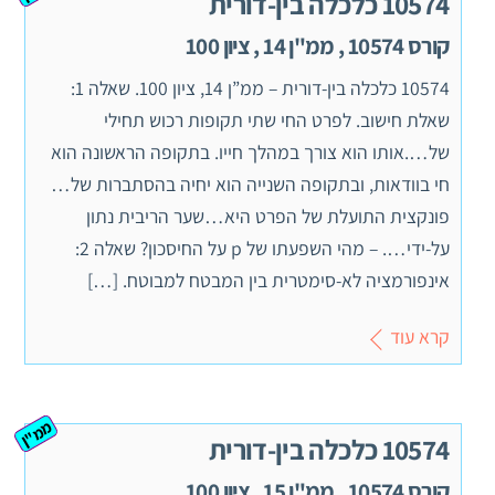
10574 כלכלה בין-דורית
קורס 10574 , ממ"ן 14 , ציון 100
10574 כלכלה בין-דורית – ממ”ן 14, ציון 100. שאלה 1:
שאלת חישוב. לפרט החי שתי תקופות רכוש תחילי
של….אותו הוא צורך במהלך חייו. בתקופה הראשונה הוא
חי בוודאות, ובתקופה השנייה הוא יחיה בהסתברות של…
פונקצית התועלת של הפרט היא…שער הריבית נתון
על-ידי…. – מהי השפעתו של p על החיסכון? שאלה 2:
אינפורמציה לא-סימטרית בין המבטח למבוטח. […]
קרא עוד
ממ"ן
10574 כלכלה בין-דורית
קורס 10574 , ממ"ן 15 , ציון 100