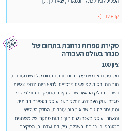
הפסיכולוגיות כולל דוגמאות , שאלות […]
קרא עוד
ס
ק
ת
פ
ר
יר
ס
ות
סקירת ספרות נרחבת בתחום של
מגדר בעולם העבודה
ציון 100
תשתית תיאורטית עשירה ונרחבת בתחום של נשים עובדות
תוך התייחסות למושגים מרכזיים ולתיאוריות הדומיננטיות
בשדה. החלק הראשון של הסקירה מתמקד בקורלציה בין
מגדר ושוק העבודה. החלק השני עוסק בספירה הביתית
ומתייחס לסוגיה של אימהות עובדות. החלק השלישי
והאחרון עוסק בשכר נשים תוך ניתוח מחקרי של משתנים
דמוגרפיים. בניהם: השכלה, גיל, דת ועדתיות. הסקירה