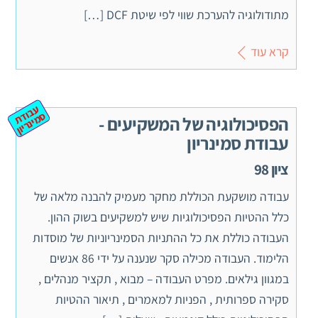
מתודולוגיה להערכת שווי לפי שיטת DCF […]
קרא עוד
ע
ב
ת
מ
ינ
ר
וד
ס
יון
הפסיכולוגיה של המשקיעים -
עבודת סמינריון
ציון 98
עבודה מושקעת הכוללת מחקר מעמיק להבנה מלאה של
כלל ההטיות הפסיכולוגיות שיש למשקיעים בשוק ההון.
העבודה כוללת את כל ההתניות הסמינריוניות של מוסדות
הלימוד. העבודה מכילה סקר שנענה על ידי 86 אנשים
במגוון גילאים. מפרט העבודה – מבוא , תקציר מנהלים ,
סקירה ספרותית , הפניות למאמרים , תיאור ההטיות