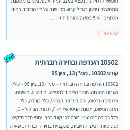
חופשיות לחלוטין, נמצא במצב עמיד אינפלציוני בו מממנת
הממשלה גירעון בגודל קבוע מדי שנה על ידי הרחבת כמות
הכסף ב- .5% במשק נהוגים חוזי […]
קרא עוד
ממ"ן
10502 העדפה ובחירה חברתית
קורס 10502 , ממ"ן 13 , ציון 95
10502 העדפה ובחירה חברתית – ממ”ן 13, ציון 95 – כולל
הערות המנחה. חומר הלימוד למטלה: יחידה: 5. מושגים:
פרופיל העדפות, יחס העדפה חברתי, כלל בורדה, כלל
הרוב הפשוט, תכונת הניטראליות- F, תכונת הביטול – C,
כלל בחירה דיכוטומי, זוכה לפי קונדורסה. יחסי סדר חזקים,
אנונימיות, רגישות חיובית, פונקציית בחירה חברתית. שאלה