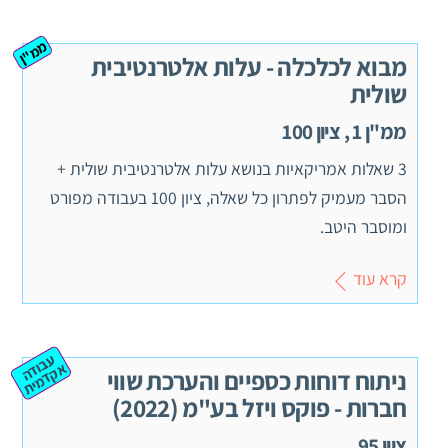
ממ"ן
מבוא לכלכלה - עלות אלטרנטיבית
שולית
ממ"ן 1 , ציון 100
3 שאלות אמריקאיות בנושא עלות אלטרנטיבית שולית +
הסבר מעמיק לפתרון כל שאלה, ציון 100 בעבודה מפורט
ומוסבר היטב.
קרא עוד
ע
ב
ה
ק
ד
מ
וד
א
ית
ניתוח דוחות כספיים והערכת שווי
חברות - פוקס ויזל בע"מ (2022)
ציון 95