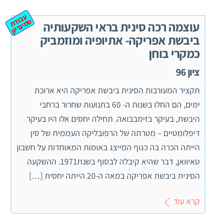
ע
ב
ת
מ
ינ
ר
וד
ס
יון
עוצמה רכה סינית בראי השקעותיה
ביבשת אפריקה- אתיופיה ומוזמביק
כמקרי בוחן
ציון 96
תקציר המעורבות הסינית ביבשת אפריקה היא ארוכת
ימים, הם החלו בשנות ה- 60 בתנועות שחרור ברחבי
היבשת, בעיקר בזימבבואה. תחילה יחסים אלו היו בעיקר
דיפלומטיים – מטרתה של הרפובליקה העממית של סין
הייתה הכרה בה כגוף המייצג באומות המאוחדות על חשבון
טאיוואן, דבר שהיא קיבלה לבסוף בשנת1971. ההשקעה
הסינית ביבשת אפריקה במאה ה-20 הייתה יחסית […]
קרא עוד