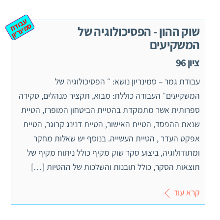
ע
ב
ת
מ
ינ
ר
וד
ס
יון
שוק ההון - הפסיכולוגיה של
המשקיעים
ציון 96
עבודת גמר – סמינריון נושא: ״ הפסיכולוגיה של
המשקיעים״ העבודה כוללת: מבוא, תקציר מנהלים, סקירה
ספרותית אשר מתמקדת בהטיית הביטחון המופרז, הטיית
שנאת ההפסד, הטיית האישור, הטיית דנינג קרוגר, הטיית
אפקט העדר , הטיית העשייה. בנוסף יש שאלות מחקר
ומתודולוגיה, ביצוע סקר שוק מקיף כולל ניתוח מקיף של
תוצאות הסקר, כולל תובנות והשלכות של ההטיות […]
קרא עוד