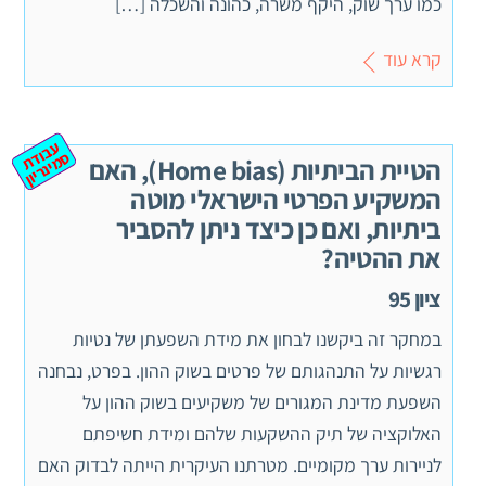
כמו ערך שוק, היקף משרה, כהונה והשכלה […]
קרא עוד
ע
ב
ת
מ
ינ
ר
וד
ס
יון
הטיית הביתיות (Home bias), האם
המשקיע הפרטי הישראלי מוטה
ביתיות, ואם כן כיצד ניתן להסביר
את ההטיה?
ציון 95
במחקר זה ביקשנו לבחון את מידת השפעתן של נטיות
רגשיות על התנהגותם של פרטים בשוק ההון. בפרט, נבחנה
השפעת מדינת המגורים של משקיעים בשוק ההון על
האלוקציה של תיק ההשקעות שלהם ומידת חשיפתם
לניירות ערך מקומיים. מטרתנו העיקרית הייתה לבדוק האם