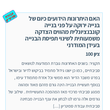
ע
ב
ת
מ
ינ
ר
וד
ס
יון
האם היתרונות הידועים כיום של
בנייה ירוקה על פני בנייה
קונבנציונלית מהווים הצדקה
משמעותית לשינוי תפיסת הבנייה
בעידן המודרני
ציון 100
תקציר: בשנים האחרונות גוברת המודעות לנושאים
סביבתיים , כמו כן ישנו גידול מתמיד בביקוש לדיור ובישראל
בפרט משבר הדיור הוא ממשי וכל אזרח מתמודד עימו ,
בנוסף תעשיית הבנייה הינה גורם מזהם מאוד ומהווה
מפגע סביבתי מרכזי מאז המהפכה התעשייתית . שילוב של
גורמים אלה גרמו לנו לבחון את ענף הבנייה מבחינה
סביבתית עבודת סמינריון […]