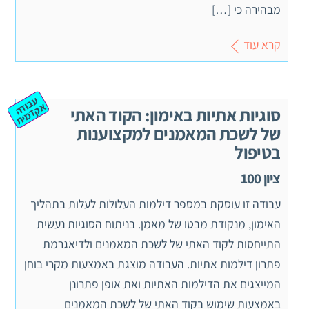
מבהירה כי […]
קרא עוד
ע
ב
ה
ק
ד
מ
וד
א
ית
סוגיות אתיות באימון: הקוד האתי
של לשכת המאמנים למקצוענות
בטיפול
ציון 100
עבודה זו עוסקת במספר דילמות העלולות לעלות בתהליך
האימון, מנקודת מבטו של מאמן. בניתוח הסוגיות נעשית
התייחסות לקוד האתי של לשכת המאמנים ולדיאגרמת
פתרון דילמות אתיות. העבודה מוצגת באמצעות מקרי בוחן
המייצגים את הדילמות האתיות ואת אופן פתרונן
באמצעות שימוש בקוד האתי של לשכת המאמנים