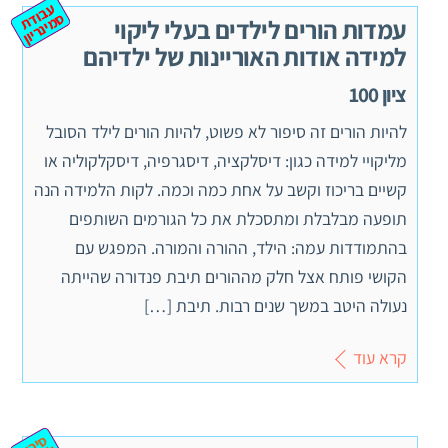
ע
ב
ת
מ
ינ
ר
וד
ס
יון
עמדות הורים לילדים בעלי ליקוי
למידה אודות האוריינות של ילדיהם
ציון 100
להיות הורים זה סיפור לא פשוט, להיות הורים לילד הסובל
מליקויי למידה כגון: דיסלקציה, דיסגרפיה, דיסקלקוליה או
קשיים בריכוז וקשב על אחת כמה וכמה. לקות הלמידה הנה
תופעה מבלבלת ומתסכלת את כל הגורמים השותפים
בהתמודדות עמה: הילד, ההורה והמורה. המפגש עם
הקושי פותח אצל חלק מההורים תיבת פנדורה שהייתה
נעולה היטב במשך שנים רבות. תיבת […]
קרא עוד
ס
יכ
מ
ב
ח