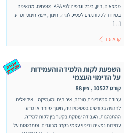
ממצאים, דיון, ביבליוגרפיה לפי APA ונספחים. מתאימה
במיוחד לסטודנטים לפסיכולוגיה, חינוך, ייעוץ חינוכי ומדעי
[…]
קרא עוד
ע
ב
ת
מ
ינ
ר
וד
ס
יון
השפעת לקות הלמידה והעמידות
על הדימוי העצמי
קורס 10527 , ציון 88
עבודה סמינריונית מוכנה, איכותית ומעמיקה – אידיאלית
להגשה בקורסים בפסיכולוגיה, חינוך מיוחד או מדעי
ההתנהגות. העבודה עוסקת בקשר בין לקות למידה,
עמידות נפשית ודימוי עצמי בקרב מבוגרים, ומתבססת על