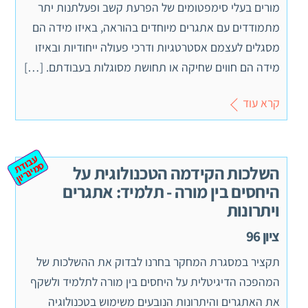
מורים בעלי סימפטומים של הפרעת קשב ופעלתנות יתר
מתמודדים עם אתגרים מיוחדים בהוראה, באיזו מידה הם
מסגלים לעצמם אסטרטגיות ודרכי פעולה ייחודיות ובאיזו
מידה הם חווים שחיקה או תחושת מסוגלות בעבודתם. […]
קרא עוד
ע
ב
ת
מ
ינ
ר
וד
ס
יון
השלכות הקידמה הטכנולוגית על
היחסים בין מורה - תלמיד: אתגרים
ויתרונות
ציון 96
תקציר במסגרת המחקר בחרנו לבדוק את ההשלכות של
המהפכה הדיגיטלית על היחסים בין מורה לתלמיד ולשקף
את האתגרים והיתרונות הנובעים משימוש בטכנולוגיה