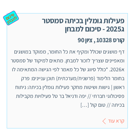
ס
יכ
מ
ב
ח
ום ל
ן
פעילות גומלין בכיתה סמסטר
ג2025 - סיכום למבחן
קורס 10328 , ציון 90
דף מושגים שכולל ומקיף את כל החומר, ממוקד במושגים
ומאפיינים שצריך לזכור למבחן. מתאים למיקוד של סמסטר
א2026. *כולל סיווג של כל מאמר לפי הגישה המתאימה לו
בחומר הלימוד (פרשנית/מערכתית) תוכן עניינים: פרק
ראשון | גישות ושיטות מחקר פעילות גומלין בכיתה: ניתוח
פסיכולוגי חברתי // יפה ודניאל בר טל פעילויות מקבילות
בכיתה // טום קול […]
קרא עוד