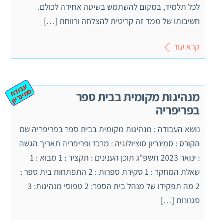
לכל תלמיד, במקום להשתמש בשיטה אחידה לכולם.
חשיבותו של ממד זה קריטית להצלחה ורווחת […]
קרא עוד
ע
ב
ת
מ
ינ
ר
וד
ס
יון
מנהיגות מקומית בבית ספר
בפריפריה
נושא העבודה : מנהיגות מקומית בבית ספר בפריפריה שם
הקורס : סמינריון סוציולוגיה : מרכז ופריפריה תאריך הגשה
: ינואר 2023 תשפ"ג תוכן הענינים : תקציר : 1 מבוא : 1
שאלת המחקר : 1 סקירת ספרות : 2 התפתחות בית ספר :
2 מה תפקידו של מנהל בית הספר: 2 טפוסי מנהיגות: 3
סגנונות […]