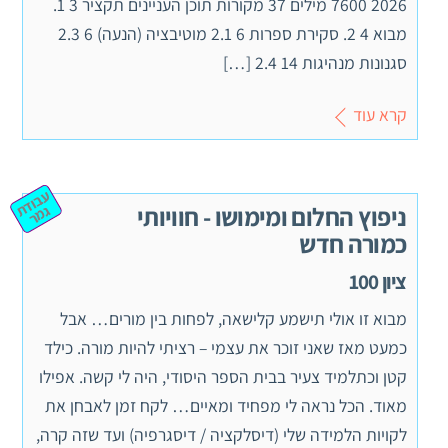
2026 7600 מילים 37 מקורות תוכן העניינים תקציר 3 1.
מבוא 4 2. סקירת ספרות 6 2.1 מוטיבציה (הנעה) 6 2.3
סגנונות מנהיגות 14 2.4 […]
קרא עוד
ע
ב
וד
מ
ניפוץ החלום ומימושו - חוויותי
ת ג
ר
כמורה חדש
ציון 100
מבוא זו אולי תישמע קלישאה, לפחות בין מורים… אבל
כמעט מאז שאני זוכר את עצמי – רציתי להיות מורה. כילד
קטן וכתלמיד צעיר בבית הספר היסודי, היה לי קשה. אפילו
מאוד. הכל נראה לי מפחיד ומאיים… לקח זמן לאבחן את
לקויות הלמידה שלי (דיסלקציה / דיסגרפיה) ועד שזה קרה,