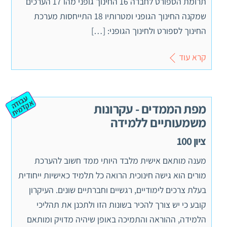
תרומת הספורט לחברה 16 החינוך גופני מהו 17 הערכים
שמקנה החינוך הגופני ומטרותיו 18 התייחסות מערכת
החינוך לספורט ולחינוך הגופני: […]
קרא עוד
ע
ב
ה
ק
ד
מ
וד
א
ית
מפת הממדים - עקרונות
משמעותיים ללמידה
ציון 100
מענה מותאם אישית מלבד היותי ממד חשוב להערכת
מורים הוא גישה חינוכית הרואה כל תלמיד כאישיות ייחודית
בעלת צרכים לימודיים, רגשיים וחברתיים שונים. העיקרון
קובע כי יש צורך להכיר בשונות הזו ולתכנן את תהליכי
הלמידה, ההוראה והתמיכה באופן שיהיה מדויק ומותאם