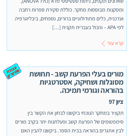
שאלונים תקפים, ניתוח סטטיסטי מלא (כולל ANOVA),
ומסקנות מבוססות מחקר. כוללת סקירת ספרות רחבה
ועדכנית, כלים מתודולוגיים ברורים, נספחים, ביבליוגרפיה
לפי APA – והכול בעברית תקנית […]
קרא עוד
ע
ב
ת
מ
ינ
ר
וד
ס
יון
מורים בעלי הפרעת קשב - תחושת
מסוגלות ושחיקה, אסטרטגיות
בהוראה וגורמי תמיכה.
ציון 97
תקציר במחקר הנוכחי ביקשנו לבחון את הקשר בין
סימפטומים של הפרעת קשב ופעלתנות יתר בקרב מורים
לבין אתגרים בהוראה בבית הספר. ביקשנו להבין האם