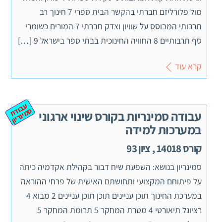
מול פלורליזם חברתי בהקשר הבית ספרי 7 חינוך רב
תרבותי המבוסס על שוויון וצדק חברתי 7 המורים כשומרי
סף תרבותיים 8 החוויה החינוכית בבתי ספר בישראל 9 […]
קרא עוד
ע
ב
ת
מ
ינ
ר
וד
ס
יון
עבודה סמינריות בקורס שינוי ארגוני
במערכות למידה
קורס 14018 , ציון 93
סמינריון בנושא: השפעת שיח דבור בקהילת אקדמיה כיתה
על פיתוחם המקצועי ותחושתם האישית של פרחי ההוראה
במערכת החינוך תוכן עניינים תוכן תוכן עניינים 2 מבוא 4
רציונל תיאורטי 4 מטרת המחקר 5 תרומת המחקר 5