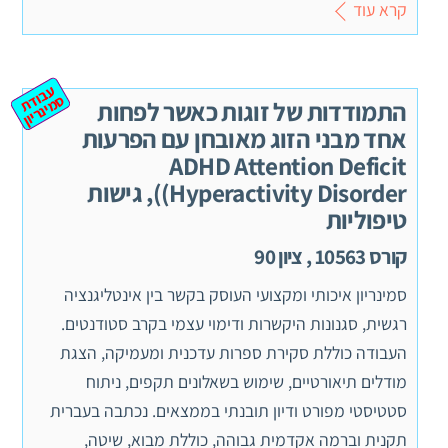
קרא עוד
ע
ב
ת
מ
ינ
ר
וד
ס
יון
התמודדות של זוגות כאשר לפחות
אחד מבני הזוג מאובחן עם הפרעות
ADHD Attention Deficit
Hyperactivity Disorder)), גישות
טיפוליות
קורס 10563 , ציון 90
סמינריון איכותי ומקצועי העוסק בקשר בין אינטליגנציה
רגשית, סגנונות היקשרות ודימוי עצמי בקרב סטודנטים.
העבודה כוללת סקירת ספרות עדכנית ומעמיקה, הצגת
מודלים תיאורטיים, שימוש בשאלונים תקפים, ניתוח
סטטיסטי מפורט ודיון תובנתי בממצאים. נכתבה בעברית
תקנית וברמה אקדמית גבוהה, כוללת מבוא, שיטה,