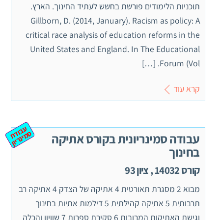
תוכניות הלימודים פורשת בחשש לעתיד החינוך. הארץ.
Gillborn, D. (2014, January). Racism as policy: A
critical race analysis of education reforms in the
United States and England. In The Educational
Forum (Vol. […]
קרא עוד
ע
ב
ת
מ
ינ
ר
וד
ס
יון
עבודה סמינריונית בקורס אתיקה
בחינוך
קורס 14032 , ציון 93
מבוא 2 מסגרת תאורטית 4 אתיקה של הצדק 4 אתיקה רב
תרבותית 5 אתיקה קהילתית 5 דילמות אתיות בחינוך
וגישת האתיקות המרובות 6 סקירת ספרות 7 שוויון והכלה