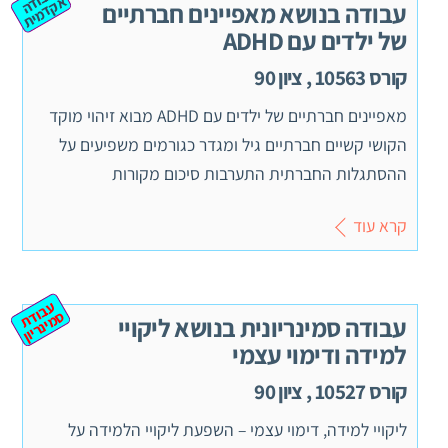
ע
ב
ה
ק
ד
מ
וד
א
ית
עבודה בנושא מאפיינים חברתיים
של ילדים עם ADHD
קורס 10563 , ציון 90
מאפיינים חברתיים של ילדים עם ADHD מבוא זיהוי מוקד
הקושי קשיים חברתיים גיל ומגדר כגורמים משפיעים על
ההסתגלות החברתית התערבות סיכום מקורות
קרא עוד
ע
ב
ת
מ
ינ
ר
וד
ס
יון
עבודה סמינריונית בנושא ליקויי
למידה ודימוי עצמי
קורס 10527 , ציון 90
ליקויי למידה, דימוי עצמי – השפעת ליקויי הלמידה על