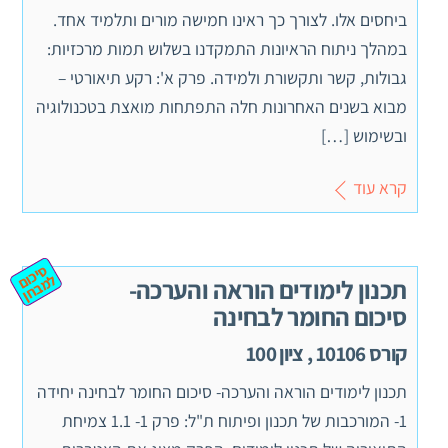
ביחסים אלו. לצורך כך ראינו חמישה מורים ותלמיד אחד.
במהלך ניתוח הראיונות התמקדנו בשלוש תמות מרכזיות:
גבולות, קשר ותקשורת ולמידה. פרק א': רקע תיאורטי –
מבוא בשנים האחרונות חלה התפתחות מואצת בטכנולוגיה
ובשימוש […]
קרא עוד
ס
יכ
מ
ב
ח
ום ל
ן
תכנון לימודים הוראה והערכה-
סיכום החומר לבחינה
קורס 10106 , ציון 100
תכנון לימודים הוראה והערכה- סיכום החומר לבחינה יחידה
1- המורכבות של תכנון ופיתוח ת"ל: פרק 1- 1.1 צמיחת