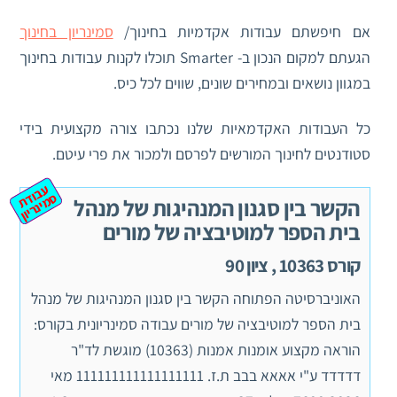
אם חיפשתם עבודות אקדמיות בחינוך/
סמינריון בחינוך
הגעתם למקום הנכון ב- Smarter תוכלו לקנות עבודות בחינוך
במגוון נושאים ובמחירים שונים, שווים לכל כיס.
כל העבודות האקדמאיות שלנו נכתבו צורה מקצועית בידי
סטודנטים לחינוך המורשים לפרסם ולמכור את פרי עיטם.
ע
ב
ת
מ
ינ
ר
וד
ס
יון
הקשר בין סגנון המנהיגות של מנהל
בית הספר למוטיבציה של מורים
קורס 10363 , ציון 90
האוניברסיטה הפתוחה הקשר בין סגנון המנהיגות של מנהל
בית הספר למוטיבציה של מורים עבודה סמינריונית בקורס:
הוראה מקצוע אומנות אמנות (10363) מוגשת לד"ר
דדדדד ע"י אאאא בבב ת.ז. 111111111111111111 מאי