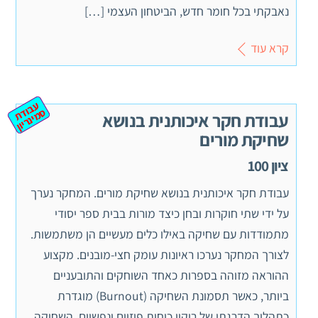
נאבקתי בכל חומר חדש, הביטחון העצמי […]
קרא עוד
ע
ב
ת
מ
ינ
ר
וד
ס
יון
עבודת חקר איכותנית בנושא
שחיקת מורים
ציון 100
עבודת חקר איכותנית בנושא שחיקת מורים. המחקר נערך
על ידי שתי חוקרות ובחן כיצד מורות בבית ספר יסודי
מתמודדות עם שחיקה באילו כלים מעשיים הן משתמשות.
לצורך המחקר נערכו ראיונות עומק חצי-מובנים. מקצוע
ההוראה מזוהה בספרות כאחד השוחקים והתובעניים
ביותר, כאשר תסמונת השחיקה (Burnout) מוגדרת
כתהליך הדרגתי של ריקון כוחות פיזיים ונפשיים. השחיקה