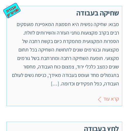
ע
ב
ת
מ
ינ
ר
וד
ס
יון
שחיקה בעבודה
מבוא: שחיקה נפשית היא תסמונת המאפיינת מועסקים
רבים בקרב מקצועות נותני העזרה והשירותים לזולת.
הספרות המקצועית מתמקדת כיום בקשת רחבה של
מקצועות ובגורמים שונים לתחושת השחיקה בכל תחום
מקצועי. תופעת השחיקה רחבה ומתרחבת בשל גורמים
שונים כמצב כלכלי ירוד, צמצום כוח העבודה, מחסור
בתגמולים מחד ועומס בעבודה מאידך, כניסת נשים לעולם
העבודה, כפל תפקידים וכדומה. […]
קרא עוד
לחץ בעבודה