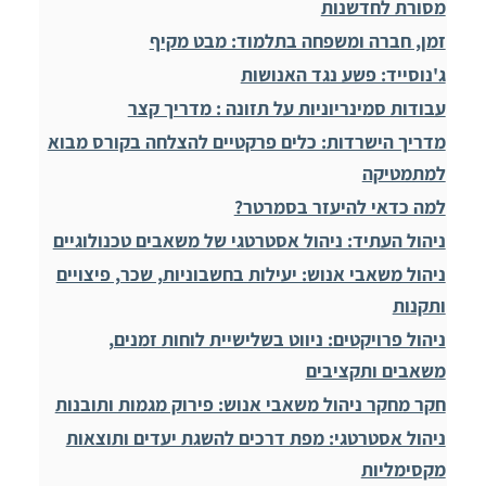
מסורת לחדשנות
זמן, חברה ומשפחה בתלמוד: מבט מקיף
ג'נוסייד: פשע נגד האנושות
עבודות סמינריוניות על תזונה : מדריך קצר
מדריך הישרדות: כלים פרקטיים להצלחה בקורס מבוא
למתמטיקה
למה כדאי להיעזר בסמרטר?
ניהול העתיד: ניהול אסטרטגי של משאבים טכנולוגיים
ניהול משאבי אנוש: יעילות בחשבוניות, שכר, פיצויים
ותקנות
ניהול פרויקטים: ניווט בשלישיית לוחות זמנים,
משאבים ותקציבים
חקר מחקר ניהול משאבי אנוש: פירוק מגמות ותובנות
ניהול אסטרטגי: מפת דרכים להשגת יעדים ותוצאות
מקסימליות