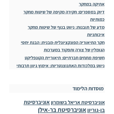
אתיקה במחקר
דיוק במספרים: חקירה מקיפה של שיטות מחקר
כמותיות
מדע של תובנות: ניווט בנוף של שיטות מחקר
איכותניות
חקר התיאוריה הפונקציונלית-מבנית: הבנת יחסי
הגומלין של צורה ותפקוד במערכות
חשיפת מתחים חברתיים: תיאוריית הקונפליקט
ניווט במלכודות האתנוצנטריות: אימוץ גיוון תרבותי
מוסדות הלימוד
אוניברסיטת
אוניברסיטת אריאל בשומרון
אוניברסיטת בר-אילן
בן-גוריון