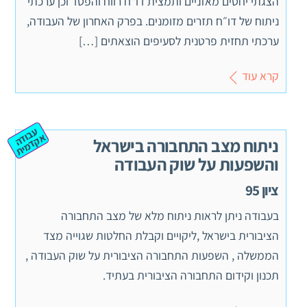
הצגתי יחסים מאזניים ותמצית דו"ח רווח והפסד וכן ערכתי
ניתוח של דו״ח תזרים מזומנים. בפרק האחרון של העבודה,
ערכתי תחזית פרטנית לסעיפים הוצאתים […]
קרא עוד
ע
ב
ה
ק
ד
מ
וד
א
ית
ניתוח מצב התחבורה בישראל
והשפעות על שוק העבודה
ציון 95
בעבודה ניתן לראות ניתוח מלא של מצב התחבורה
הציבורית בישראל ,ליקויים וקבלת החלטות שגוייה מצד
הממשלה , השפעות התחבורה הציבורית על שוק העבודה ,
תכנון וקידום התחבורה הציבורית בעתיד.