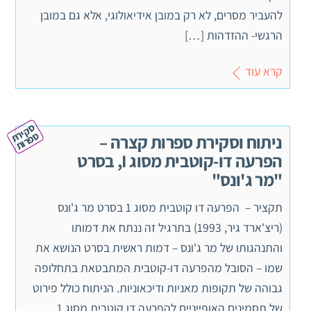
להעביר מסרים, לא רק במובן אידיאולוגי, אלא גם במובן
הרגשי- ההזדהות […]
קרא עוד
ס
ק
ת
פ
ר
יר
ס
ות
ניתוח וסקירת ספרות קצרה –
הפרעה דו-קוטבית מסוג I, בסרט
"מר ג'ונס"
תקציר – הפרעה דו קוטבית מסוג 1 בסרט מר ג'ונס
(ריצ'ארד גיר, 1993) בתרגיל זה ננתח את דמותו
והתנהגותו של מר ג'ונס – דמות ראשית בסרט הנושא את
שמו – הסובל מהפרעה דו-קוטבית המתבטאת בתחלופה
גבוהה של תקופות מאניות ודיכאוניות. הניתוח כולל פירוט
של תסמינים האופייניים להפרעה דו קוטבית מסוג 1