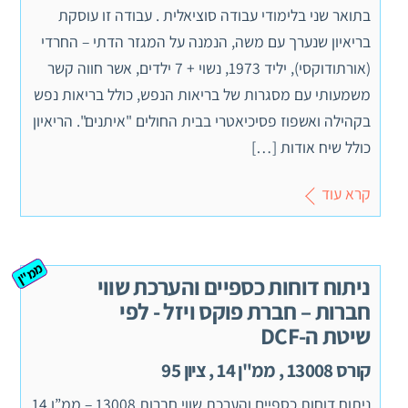
בתואר שני בלימודי עבודה סוציאלית . עבודה זו עוסקת
בריאיון שנערך עם משה, הנמנה על המגזר הדתי – החרדי
(אורתודוקסי), יליד 1973, נשוי + 7 ילדים, אשר חווה קשר
משמעותי עם מסגרות של בריאות הנפש, כולל בריאות נפש
בקהילה ואשפוז פסיכיאטרי בבית החולים "איתנים". הריאיון
כולל שיח אודות […]
קרא עוד
ממ"ן
ניתוח דוחות כספיים והערכת שווי
חברות – חברת פוקס ויזל - לפי
שיטת ה-DCF
קורס 13008 , ממ"ן 14 , ציון 95
ניתוח דוחות כספיים והערכת שווי חברות 13008 – ממ”ן 14