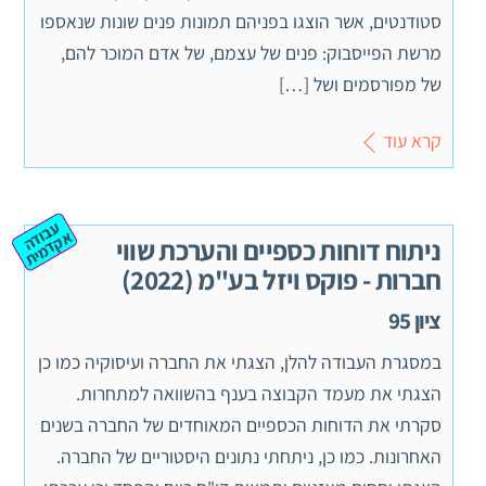
סטודנטים, אשר הוצגו בפניהם תמונות פנים שונות שנאספו
מרשת הפייסבוק: פנים של עצמם, של אדם המוכר להם,
של מפורסמים ושל […]
קרא עוד
ע
ב
ה
ק
ד
מ
וד
א
ית
ניתוח דוחות כספיים והערכת שווי
חברות - פוקס ויזל בע"מ (2022)
ציון 95
במסגרת העבודה להלן, הצגתי את החברה ועיסוקיה כמו כן
הצגתי את מעמד הקבוצה בענף בהשוואה למתחרות.
סקרתי את הדוחות הכספיים המאוחדים של החברה בשנים
האחרונות. כמו כן, ניתחתי נתונים היסטוריים של החברה.