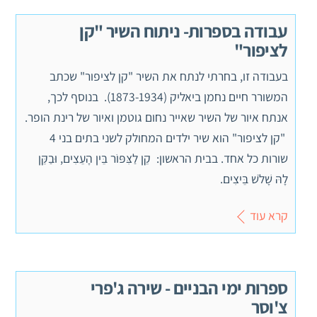
עבודה בספרות- ניתוח השיר "קן
לציפור"
בעבודה זו, בחרתי לנתח את השיר "קן לציפור" שכתב
המשורר חיים נחמן ביאליק (1873-1934). בנוסף לכך,
אנתח איור של השיר שאייר נחום גוטמן ואיור של רינת הופר.
"קן לציפור" הוא שיר ילדים המחולק לשני בתים בני 4
שורות כל אחד. בבית הראשון: קֵן לַצִּפּוֹר בֵּין הָעֵצִים, וּבַקֵּן
לָהּ שָׁלֹשׁ בֵּיצִים.
קרא עוד
ספרות ימי הבניים - שירה ג'פרי
צ'וסר