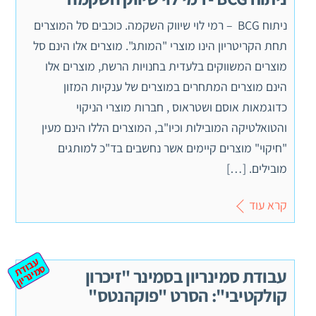
ניתוח BCG – רמי לוי שיווק השקמה. כוכבים סל המוצרים
תחת הקריטריון הינו מוצרי "המותג". מוצרים אלו הינם סל
מוצרים המשווקים בלעדית בחנויות הרשת, מוצרים אלו
הינם מוצרים המתחרים במוצרים של ענקיות המזון
כדוגמאות אוסם ושטראוס , חברות מוצרי הניקוי
והטואלטיקה המובילות וכיו"ב, המוצרים הללו הינם מעין
"חיקוי" מוצרים קיימים אשר נחשבים בד"כ למותגים
מובילים. […]
קרא עוד
ע
ב
ת
מ
ינ
ר
וד
ס
יון
עבודת סמינריון בסמינר "זיכרון
קולקטיבי": הסרט "פוקהנטס"