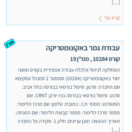
[…]
קרא עוד
ממ"ן
עבודת גמר באקונומטריקה
קורס 10284 , ממ"ן 19
המחלקה לניהול וכלכלה עבודה אמפירית בקורס מושגי
יסוד באקונומטריקה (10284) סמסטר 2 0מנהל עסקיםא
שם החברה: סרגון. סימול בורסאי בבורסה בתל אביב:
סרנט. סימול בורסאי בבורסה בניו יורק: CRNT. שם
הסטודנט: מספר ת.ז.: כתובת: טלפון: שם מרכז הלימוד:
מספר מרכז הלימוד: מספר קבוצת הלימוד: שם המנחה:
תאריך ההגשה: תוכן עניינים: חלק 1- סקירה על החברה
[…]