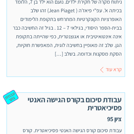
ניתוח מקרה של חקירת ילדים. נועם הוא ילד בן 7, הלומד
בכיתה א'. עפ"י פיאז'ה ( Jean Piaget) זהו שלב
האופרציות הקונקרטיות המתרחש בתקופת הלימודים
בבית-הספר היסודי, בגילאי 7 – 12 . בגיל זה החשיבה כבר
אינה אינטואיטיבית או אגוצנטרית, כפי שהייתה בתקופת
הגן. שלב זה מאופיין בחשיבה לוגית, המאפשרת חוקיות,
הסקת מסקנות וכדומה. בשלב […]
קרא עוד
ע
ב
וד
מ
עבודת סיכום בקורס הגישה האנטי
ת ג
ר
פסיכיאטרית
ציון 95
עבודת סיכום קורס הגישה האנטי פסיכיאטרית. קורס