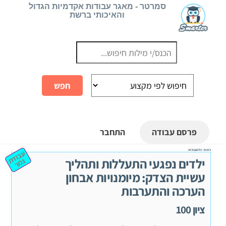
Ski
סמרטר - מאגר עבודות אקדמיות הגדול
והאיכותי ברשת
t
conten
פרסם עבודה
התחבר
ניתוח - כל העבודות
ע
ב
וד
מ
ילדים נפגעי התעללות ותהליך
ת ג
ר
עשיית הצדק: מיומנויות אבחון
הערכה והתערבות
ציון 100