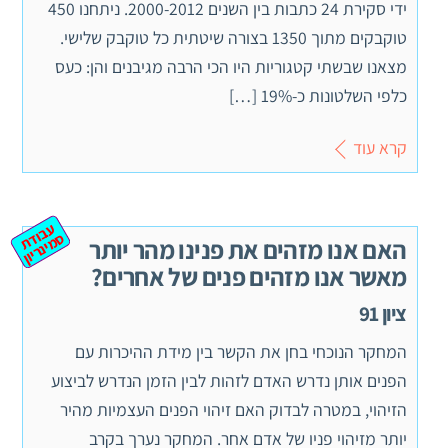
ידי סקירת 24 כתבות בין השנים 2000-2012. ניתחנו 450
טוקבקים מתוך 1350 בצורה שיטתית כל טוקבק שלישי.
מצאנו שבשתי קטגוריות היו הכי הרבה מגיבנים והן: כעס
כלפי השלטונות כ-19% […]
קרא עוד
ע
ב
ת
מ
ינ
ר
וד
ס
יון
האם אנו מזהים את פנינו מהר יותר
מאשר אנו מזהים פנים של אחרים?
ציון 91
המחקר הנוכחי בחן את הקשר בין מידת ההיכרות עם
הפנים אותן נדרש האדם לזהות לבין הזמן הנדרש לביצוע
הזיהוי, במטרה לבדוק האם זיהוי הפנים העצמיות מהיר
יותר מזיהוי פניו של אדם אחר. המחקר נערך בקרב