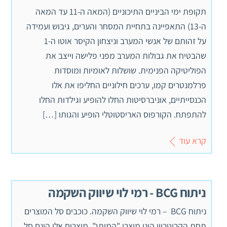
תקופת ימי הביניים התיכוניים (המאה ה-11 עד המאה
ה-13) התאפיינה בתחיית המסחר והערים, גיבוש ועמידה
על זהותם של אנשי המערב וניצחון הקיסר אוטו ה-1
שהבטיח את גבולות המערב מפני פלישה וייצב את
הפוליטיקה הפנימית. שושלות לאומיות ומוסדות
פרלמנטרים קמו, ערכים חילוניים החליפו את אלו
הכנסייתיים, אוניברסיטות החלו להופיע וגילדות החלו
להתפתח. הקורפוס האריסטוטלי הופיע והגותו […]
קרא עוד
ניתוח BCG - רמי לוי שיווק השקמה
ניתוח BCG – רמי לוי שיווק השקמה. כוכבים סל המוצרים
תחת הקריטריון הינו מוצרי "המותג". מוצרים אלו הינם סל