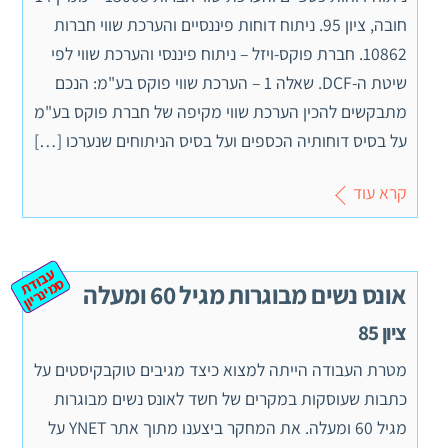
חובה, ציון 95. ניתוח דוחות פיננסיים והערכת שווי חברות
10862. חברת פוקס-ויזל – ניתוח פיננסי והערכת שווי לפי
שיטת ה-DCF. שאלה 1 – הערכת שווי פוקס בע"מ: הנכם
מתבקשים להכין הערכת שווי מקיפה של חברת פוקס בע"מ
על בסיס דוחותיה הכספים ועל בסיס הניתוחים שנערכו […]
קרא עוד
ע
ב
ת
מ
ינ
ר
וד
ס
יון
אונס נשים מבוגרות מגיל 60 ומעלה
ציון 85
מטרת העבודה הייתה למצוא כיצד מגיבים טוקבקיסטים על
כתבות שעוסקות במקרים של חשד לאונס נשים מבוגרות
מגיל 60 ומעלה. את המחקר ביצענו מתוך אתר YNET על