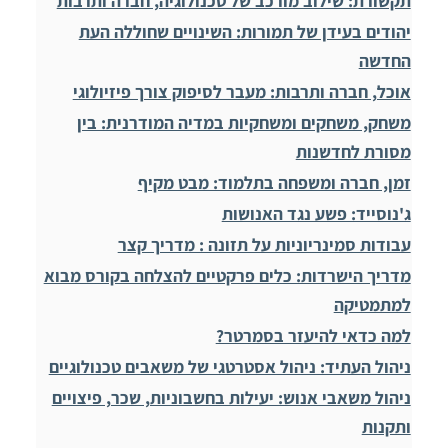
תקשורת: שילוב מורכב של טכנולוגיה, חברה ותרבות
יהודים בעידן של תמורות: השינויים שחוללה העת
החדשה
אוכל, חברה ותרבות: מעבר לסיפוק צורך פיזיולוגי
משחק, משחקים ומשחקיות במדיה המודרנית: בין
מסורת לחדשנות
זמן, חברה ומשפחה בתלמוד: מבט מקיף
ג'נוסייד: פשע נגד האנושות
עבודות סמינריוניות על תזונה : מדריך קצר
מדריך הישרדות: כלים פרקטיים להצלחה בקורס מבוא
למתמטיקה
למה כדאי להיעזר בסמרטר?
ניהול העתיד: ניהול אסטרטגי של משאבים טכנולוגיים
ניהול משאבי אנוש: יעילות בחשבוניות, שכר, פיצויים
ותקנות