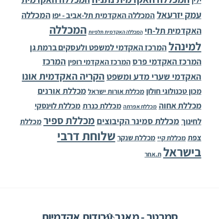
ילין
עמק יזרעאל
המכללה
המכללה האקדמית תל-אביב - יפו
המכללה
האקדמית תל-חי
המכללה האקדמית תלפיות
למינהל
המרכז האקדמי למשפט ולעסקים ברמת גן
המרכז
המרכז האקדמי פרס
המרכז האקדמי רופין
הקריה האקדמית אונו
האקדמי שערי מדע ומשפט
מכללת אורנים
מכון טכנולוגי חולון
מכללת אורות ישראל
מכללת אחוה
מכללת לוינסקי
מכללת כנרת
מכללת אפרתה
מכללת ספיר
מכללת סמינר הקיבוצים
לחינוך
מכללת
שלוחת דרבי
צפת
מכללת שנקר
מכללת קיי
בישראל
ת.אחר
Back
סמרטר - מאגר עבודות אקדמיות