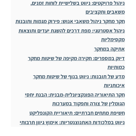
ניהול פרויקטים: ניווט בשלישיית לוחות זמנים,
משאבים ותקציבים
חקר מחקר ניהול משאבי אנוש: פירוק מגמות ותובנות
ניהול אסטרטגי: מפת דרכים להשגת יעדים ותוצאות
מקסימליות
אתיקה במחקר
דיוק במספרים: חקירה מקיפה של שיטות מחקר
כמותיות
מדע של תובנות: ניווט בנוף של שיטות מחקר
איכותניות
חקר התיאוריה הפונקציונלית-מבנית: הבנת יחסי
הגומלין של צורה ותפקוד במערכות
חשיפת מתחים חברתיים: תיאוריית הקונפליקט
ניווט במלכודות האתנוצנטריות: אימוץ גיוון תרבותי