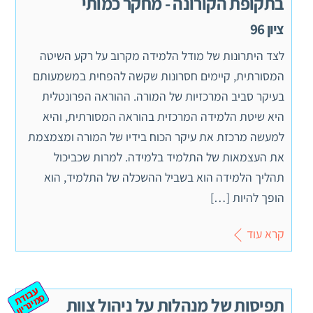
בתקופת הקורונה - מחקר כמותי
ציון 96
לצד היתרונות של מודל הלמידה מקרוב על רקע השיטה
המסורתית, קיימים חסרונות שקשה להפחית במשמעותם
בעיקר סביב המרכזיות של המורה. ההוראה הפרונטלית
היא שיטת הלמידה המרכזית בהוראה המסורתית, והיא
למעשה מרכזת את עיקר הכוח בידיו של המורה ומצמצמת
את העצמאות של התלמיד בלמידה. למרות שכביכול
תהליך הלמידה הוא בשביל ההשכלה של התלמיד, הוא
הופך להיות […]
קרא עוד
ע
ב
ת
מ
ינ
ר
וד
ס
יון
תפיסות של מנהלות על ניהול צוות