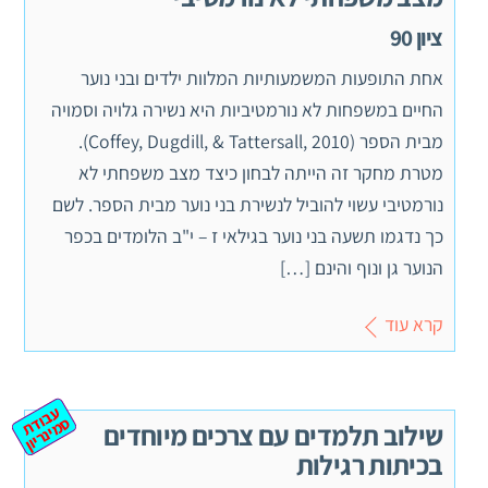
ציון 90
אחת התופעות המשמעותיות המלוות ילדים ובני נוער
החיים במשפחות לא נורמטיביות היא נשירה גלויה וסמויה
מבית הספר (Coffey, Dugdill, & Tattersall, 2010).
מטרת מחקר זה הייתה לבחון כיצד מצב משפחתי לא
נורמטיבי עשוי להוביל לנשירת בני נוער מבית הספר. לשם
כך נדגמו תשעה בני נוער בגילאי ז – י"ב הלומדים בכפר
הנוער גן ונוף והינם […]
קרא עוד
ע
ב
ת
מ
ינ
ר
וד
ס
יון
שילוב תלמדים עם צרכים מיוחדים
בכיתות רגילות