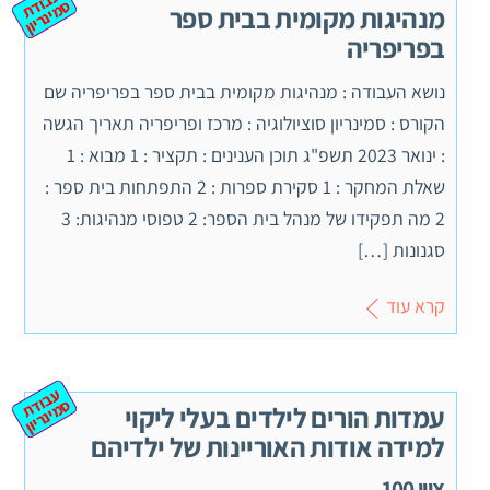
ע
ב
ת
מ
ינ
ר
וד
ס
יון
מנהיגות מקומית בבית ספר
בפריפריה
נושא העבודה : מנהיגות מקומית בבית ספר בפריפריה שם
הקורס : סמינריון סוציולוגיה : מרכז ופריפריה תאריך הגשה
: ינואר 2023 תשפ"ג תוכן הענינים : תקציר : 1 מבוא : 1
שאלת המחקר : 1 סקירת ספרות : 2 התפתחות בית ספר :
2 מה תפקידו של מנהל בית הספר: 2 טפוסי מנהיגות: 3
סגנונות […]
קרא עוד
ע
ב
ת
מ
ינ
ר
וד
ס
יון
עמדות הורים לילדים בעלי ליקוי
למידה אודות האוריינות של ילדיהם
ציון 100