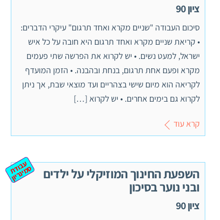
ציון 90
סיכום העבודה "שניים מקרא ואחד תרגום" עיקרי הדברים:
• קריאת שניים מקרא ואחד תרגום היא חובה על כל איש
ישראל, למעט נשים. • יש לקרוא את הפרשה שתי פעמים
מקרא ופעם אחת תרגום, בנחת ובהבנה. • הזמן המועדף
לקריאה הוא מיום שישי בצהריים ועד מוצאי שבת, אך ניתן
לקרוא גם בימים אחרים. • יש לקרוא […]
קרא עוד
ע
ב
ת
מ
ינ
ר
וד
ס
יון
השפעת החינוך המוזיקלי על ילדים
ובני נוער בסיכון
ציון 90