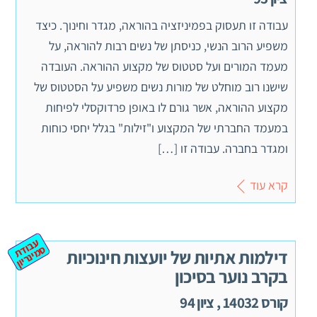
עבודה זו תעסוק בפמיניזציה בהוראה, מגדר וחינוך. כיצד
משפיע הרוב הנשי, כניסתן של נשים רבות להוראה, על
מעמד המורים ועל סטטוס של מקצוע ההוראה. העובדה
שישנו רוב מוחלט של מורות נשים משפיע על הסטטוס של
מקצוע ההוראה, אשר גורם לו באופן פרדוקסלי לפיחות
במעמד החברתי של המקצוע ו"זילות" בגלל יחסי כוחות
ומגדר בחברה. עבודה זו […]
קרא עוד
ע
ב
ת
מ
ינ
ר
וד
ס
יון
דילמות אתיות של יועצות חינוכיות
בקרב נוער בסיכון
קורס 14032 , ציון 94