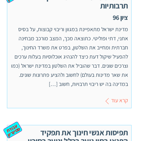
תרבותיות
ציון 96
מדינת ישראל מתאפיינת במגוון וריבוי קבוצות, על בסיס
אתני, דתי ופוליטי. כתוצאה מכך, המצב מורכב מבחינה
חברתית ומחייב את השלטון, בפרט את משרד החינוך,
להפעיל שיקול דעת כיצד להנהיג אוכלוסיות בעלות ערכים
וצרכים שונים. דבר שהוביל את השלטון במדינת ישראל (כמו
את שאר מדינות בעולם) לחשוב ולהציע פתרונות שונים.
במדינה בה יש ריבוי תרבויות, חשוב […]
קרא עוד
ע
ב
ת
מ
ינ
ר
וד
ס
יון
תפיסות אנשי חינוך את תפקיד
הפנאי בחיי נוער בכלל ונוער בסיכון