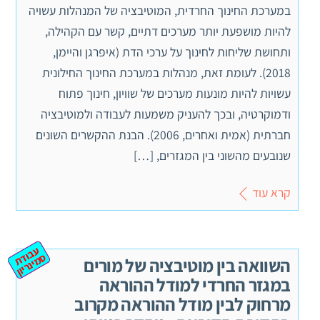
במערכת החינוך החרדית, המוטיבציה של המנהלות עשויה
להיות מושפעת יותר מערכים דתיים, קשר עם הקהילה,
ותחושת שליחות לחינוך על ערכי הדת (איפרגן והיימן,
2018). לעומת זאת, מנהלות במערכת החינוך החילונית
עשויות להיות מונעות מערכים של שוויון, חינוך פתוח
ודמוקרטיה, ובכך להעניק משמעות לעבודה ולמוטיבציה
חברתית (אמית ואחרים, 2006). הבנת ההקשרים השונים
שנובעים מהשוני בין המגזרים, […]
קרא עוד
ע
ב
ת
מ
ינ
ר
וד
ס
יון
השוואה בין מוטיבציה של מורים
במגזר החרדי למודל ההוראה
מרחוק לבין מודל ההוראה מקרוב