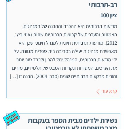
רב-תרבותי
ציון 100
מודעות תרבותית היא ההכרה וההבנה של המנהגים,
האמונות והערכים של קבוצות תרבותיות שונות (איזיוביץ׳,
2012). מודעות תרבותית חיונית למנהל חינוכי שכן היא
מאפשרת מנהיגות יעילה בסביבה בית ספרית מגוונת. על
ידי מודעות תרבותית, המנהל יכול להבין ולכבד טוב יותר
את הערכים, המסורות ונקודות המבט של תלמידים, מורים
והורים מרקעים תרבותיים שונים (סבר, 2004). הבנה זו […]
קרא עוד
ע
ב
ת
מ
ינ
ר
וד
ס
יון
נשירת ילדים מבית הספר בעקבות
מצב משפחתי לא נורמטיבי