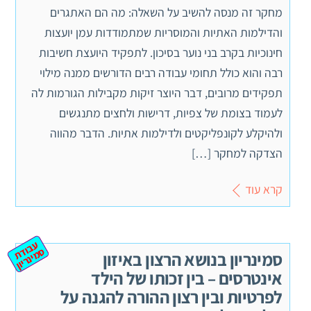
מחקר זה מנסה להשיב על השאלה: מה הם האתגרים
והדילמות האתיות והמוסריות שמתמודדות עמן יועצות
חינוכיות בקרב בני נוער בסיכון. לתפקיד היועצת חשיבות
רבה והוא כולל תחומי עבודה רבים הדורשים ממנה מילוי
תפקידים מרובים, דבר היוצר זיקות מקבילות הגורמות לה
לעמוד בצומת של צפיות, דרישות ולחצים מתנגשים
ולהיקלע לקונפליקטים ולדילמות אתיות. הדבר מהווה
הצדקה למחקר […]
קרא עוד
ע
ב
ת
מ
ינ
ר
וד
ס
יון
סמינריון בנושא הרצון באיזון
אינטרסים – בין זכותו של הילד
לפרטיות ובין רצון ההורה להגנה על