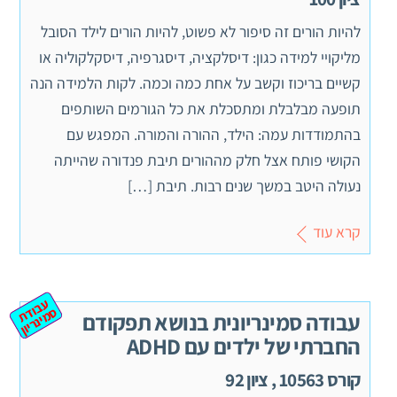
להיות הורים זה סיפור לא פשוט, להיות הורים לילד הסובל
מליקויי למידה כגון: דיסלקציה, דיסגרפיה, דיסקלקוליה או
קשיים בריכוז וקשב על אחת כמה וכמה. לקות הלמידה הנה
תופעה מבלבלת ומתסכלת את כל הגורמים השותפים
בהתמודדות עמה: הילד, ההורה והמורה. המפגש עם
הקושי פותח אצל חלק מההורים תיבת פנדורה שהייתה
נעולה היטב במשך שנים רבות. תיבת […]
קרא עוד
ע
ב
ת
מ
ינ
ר
וד
ס
יון
עבודה סמינריונית בנושא תפקודם
החברתי של ילדים עם ADHD
קורס 10563 , ציון 92