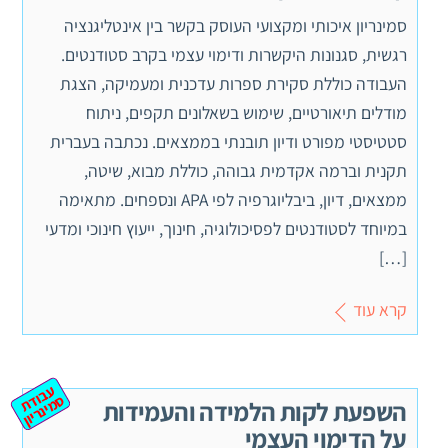
סמינריון איכותי ומקצועי העוסק בקשר בין אינטליגנציה
רגשית, סגנונות היקשרות ודימוי עצמי בקרב סטודנטים.
העבודה כוללת סקירת ספרות עדכנית ומעמיקה, הצגת
מודלים תיאורטיים, שימוש בשאלונים תקפים, ניתוח
סטטיסטי מפורט ודיון תובנתי בממצאים. נכתבה בעברית
תקנית וברמה אקדמית גבוהה, כוללת מבוא, שיטה,
ממצאים, דיון, ביבליוגרפיה לפי APA ונספחים. מתאימה
במיוחד לסטודנטים לפסיכולוגיה, חינוך, ייעוץ חינוכי ומדעי
[…]
קרא עוד
ע
ב
ת
מ
ינ
ר
וד
ס
יון
השפעת לקות הלמידה והעמידות
על הדימוי העצמי