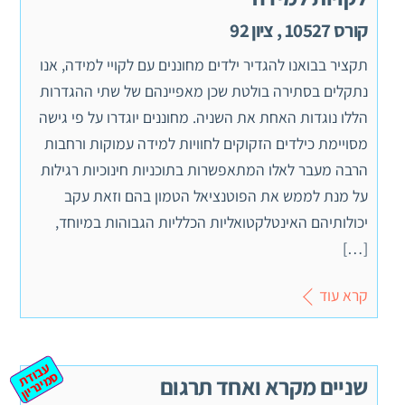
קורס 10527 , ציון 92
תקציר בבואנו להגדיר ילדים מחוננים עם לקויי למידה, אנו
נתקלים בסתירה בולטת שכן מאפיינהם של שתי ההגדרות
הללו נוגדות האחת את השניה. מחוננים יוגדרו על פי גישה
מסויימת כילדים הזקוקים לחוויות למידה עמוקות ורחבות
הרבה מעבר לאלו המתאפשרות בתוכניות חינוכיות רגילות
על מנת לממש את הפוטנציאל הטמון בהם וזאת עקב
יכולותיהם האינטלקטואליות הכלליות הגבוהות במיוחד,
[…]
קרא עוד
ע
ב
ת
מ
ינ
ר
וד
ס
יון
שניים מקרא ואחד תרגום