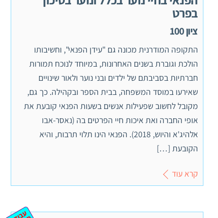
בפרט
ציון 100
התקופה המודרנית מכונה גם "עידן הפנאי", וחשיבותו
הולכת וגוברת בשנים האחרונות, במיוחד לנוכח תמורות
חברתיות בסביבתם של ילדים ובני נוער ולאור שינויים
שאירעו במוסד המשפחה, בבית הספר ובקהילה. כך גם,
מקובל לחשוב שפעילות אנשים בשעות הפנאי קובעת את
אופי החברה ואת איכות חיי הפרטים בה (נאסר-אבו
אלהיג'א והיוש, 2018). הפנאי הינו תלוי תרבות, והיא
הקובעת […]
קרא עוד
ע
ב
ת
מ
ינ
ר