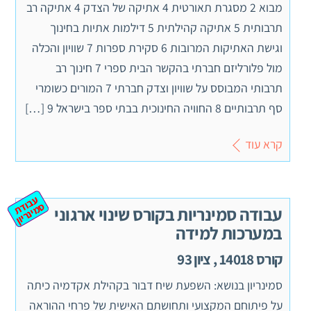
מבוא 2 מסגרת תאורטית 4 אתיקה של הצדק 4 אתיקה רב
תרבותית 5 אתיקה קהילתית 5 דילמות אתיות בחינוך
וגישת האתיקות המרובות 6 סקירת ספרות 7 שוויון והכלה
מול פלורליזם חברתי בהקשר הבית ספרי 7 חינוך רב
תרבותי המבוסס על שוויון וצדק חברתי 7 המורים כשומרי
סף תרבותיים 8 החוויה החינוכית בבתי ספר בישראל 9 […]
קרא עוד
ע
ב
ת
מ
ינ
ר
וד
ס
יון
עבודה סמינריות בקורס שינוי ארגוני
במערכות למידה
קורס 14018 , ציון 93
סמינריון בנושא: השפעת שיח דבור בקהילת אקדמיה כיתה
על פיתוחם המקצועי ותחושתם האישית של פרחי ההוראה