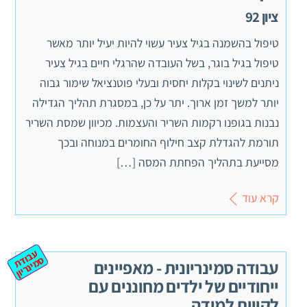
ציון 92
טיפול בהשמנה בגיל צעיר עשוי להיות יעיל יותר מאשר
טיפול בגיל בוגר, בשל העובדה שהרגלי חיים בגיל צעיר
ניתנים לשינוי בקלות יחסית ובעלי פוטנציאל שימור גבוה
יותר למשך זמן ארוך. יתר על כן, במסגרת תהליך הגדילה
נבנות בגופנו רקמות השריר והעצמות. מכיוון שמסת השריר
תורמת להגדלת קצב חילוף החומרים במנוחה ובכך
מסייעת בתהליך הפחתת המסה […]
קרא עוד
ע
ב
ת
מ
ינ
ר
וד
ס
יון
עבודה סמינריונית - מאפיינים
ייחודיים של ילדים מחוננים עם
לקויות למידה