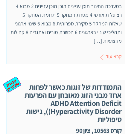
במערכת החינוך תוכן עניינים תוכן תוכן עניינים 2 מבוא 4
רציונל תיאורטי 4 מטרת המחקר 5 תרומת המחקר 5
שאלות המחקר 5 סקירת ספרותית 6 מבוא 6 שינוי ארגוני
ותהליכי שינוי בארגונים 6 הכשרת מורים ואתגריה 8 קהילות
מקצועיות […]
קרא עוד
ע
ב
ת
מ
ינ
ר
וד
ס
יון
התמודדות של זוגות כאשר לפחות
אחד מבני הזוג מאובחן עם הפרעות
ADHD Attention Deficit
Hyperactivity Disorder)), גישות
טיפוליות
קורס 10563 , ציון 90