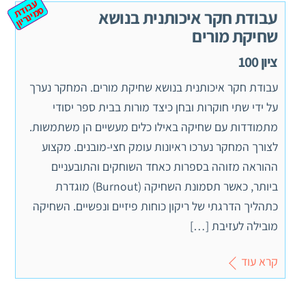
ע
ב
ת
מ
ינ
ר
וד
ס
יון
עבודת חקר איכותנית בנושא
שחיקת מורים
ציון 100
עבודת חקר איכותנית בנושא שחיקת מורים. המחקר נערך
על ידי שתי חוקרות ובחן כיצד מורות בבית ספר יסודי
מתמודדות עם שחיקה באילו כלים מעשיים הן משתמשות.
לצורך המחקר נערכו ראיונות עומק חצי-מובנים. מקצוע
ההוראה מזוהה בספרות כאחד השוחקים והתובעניים
ביותר, כאשר תסמונת השחיקה (Burnout) מוגדרת
כתהליך הדרגתי של ריקון כוחות פיזיים ונפשיים. השחיקה
מובילה לעזיבת […]
קרא עוד