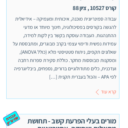
קורס 10527 , ציון 88
עבודה סמינריונית מוכנה, איכותית ומעמיקה – אידיאלית
להגשה בקורסים בפסיכולוגיה, חינוך מיוחד או מדעי
ההתנהגות. העבודה עוסקת בקשר בין לקות למידה,
עמידות נפשית ודימוי עצמי בקרב מבוגרים, ומתבססת על
שאלונים תקפים, ניתוח סטטיסטי מלא (כולל ANOVA),
ומסקנות מבוססות מחקר. כוללת סקירת ספרות רחבה
ועדכנית, כלים מתודולוגיים ברורים, נספחים, ביבליוגרפיה
לפי APA – והכול בעברית תקנית […]
קרא עוד
ע
ב
ת
מ
ינ
ר
וד
ס
יון
מורים בעלי הפרעת קשב - תחושת