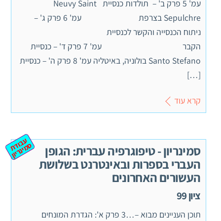
עמ' 5 פרק ב' – תולדות כנסיית Neuvy Saint
Sepulchre בצרפת עמ' 6 פרק ג' –
ניתוח הכנסייה והקשר לכנסיית
הקבר עמ' 7 פרק ד' – כנסיית
Santo Stefano בולוניה, באיטליה עמ' 8 פרק ה' – כנסיית
[…]
קרא עוד
ע
ב
ת
מ
ינ
ר
וד
ס
יון
סמינריון - טיפוגרפיה עברית: הגופן
העברי בספרות ובאינטרנט בשלושת
העשורים האחרונים
ציון 99
תוכן העניינים מבוא –…3 פרק א': הגדרת המונחים