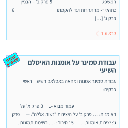
המשפט 5 פרק ב' – הבניין
כתהליך- מהתחרות ועד להקמתו 8
פרק ג' […]
קרא עוד
ע
ב
ת
מ
ינ
ר
וד
ס
יון
עבודת סמינר על אומנות האיסלם
השיעי
עבודת סמינר אמנות ומחאה באסלאם השיעי ראשי
פרקים:
עמוד מבוא -.. 3 פרק א' על
האומנית: … פרק ב' על היצירות "נשות אללה": — פרק
ג': יצירות אומנות –.. 15 סיכום: -… רשימת תמונות .