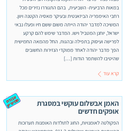
במאות הרביעית- השביעית, בהם התגוררו נזירים מכל
רחבי האימפריה הביזאנטית ובעיקר מאסיה הקטנה ויוון.
המשיכה למדבר יהודה הייתה משום ששם חיו ופעלו נבאי
ישראל, יוחנן המטביל וישו. המדבר שימש להם קרקע
לפרישה ועיסוק בתפילה ובהגות. החל מהמאה החמישית
הפך מדבר יהודה לאחד ממוקדי הנזירות החשובים
שהיטיבו להשתמר הודות […]
קרא עוד
ע
ב
ת
מ
ינ
ר
וד
ס
יון
האמן אבשלום עוקשי במסגרת
אופקים חדשים
הפקולטה לאומנויות, החוג לתולדות האומנות תערוכות