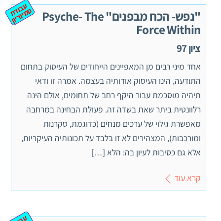
ע
ב
ת
מ
ינ
ר
וד
ס
יון
"נפש- הכח מבפנים" Psyche- The
Force Within
ציון 97
אחד מיני רבים מן המאפיינים הייחודים של העיסוק בתחום
התודעה, הינו העיסוק אודותיה בעצמה. אמרה זו ודאי
תיהיה מוסכמת עבור היקף רחב של תחומים, אולם הינה
רלוונטית ביתר שאת בשדה זה. פעולת הבחינה במרחבה
מאפשרת גילוי של ערכים מנחים (כדוגמת, סקרנות
ומורכבות), המצהירים לא זו בלבד על תכונותיה העיקריות,
אלא גם כסיבות לעיון בה: הלא […]
קרא עוד