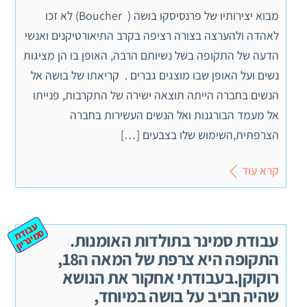
מבוא יצירותיו של פרנסיסקו בושה ( Boucher) לא זכו
לאהדה ולהערצה בצורה רציפה בקרב התיאורטיקנים ואנשי
הדעה של התקופה בשל נשיותם הרבה, האופן בו הן מציגות
נשים ועל האופן שבו מוצגים גברים . קריאתו של בושה אל
הנשים בחברה הייתה תוצאה ישירה של התקרבות, פנייתו
אל מעמד הבורגנות ואל הנשים העשירות בחברה
הצרפתית,השימוש שלו בצבעים […]
קרא עוד
ע
ב
ת
מ
ינ
ר
וד
ס
יון
עבודת סמינר בתולדות האומנות.
התקופה היא צרפת של המאה ה18,
רוקוקן.בעבודתי אחקור את הנושא
שהיה חביב על בושה במיוחד,