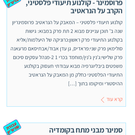
וד
ס
יון
פרוסמינר - קולנוע תיעודי פלסטיני,
הקרב על הנראטיב
קולנוע תיעודי פלסטיני – המאבק על הנראטיב פרוסמינריון
שנה ב' תוכן עניינים מבוא 2 תת פרק במבוא: גישות
בקולנוע התיעודי פרק ראשון:כרוניקה של היעלמות/אליא
סולימאן פרק שני:פראדיס, גן עדן אבוד/אבתיסאם מרעאנה
פרק שלישי:ג'נין ג'נין/מוחמד בכרי 1 2-מנהל עסקים סיכום
משפטים ביבליוגרפיה מבוא עבודתי תעסוק בקולנוע
התיעודי הפלסטיני כחלק מן המאבק על הנראטיב
ההיסטורי ומיקומו בתוך […]
קרא עוד
ע
ב
ת
מ
ינ
ר
וד
ס
יון
סמינר מבני מתח בקומדיה