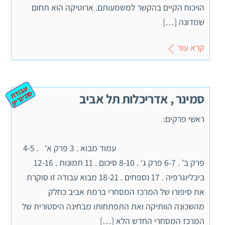
הויכוח הקיים בהקשר למשמעותם. ארוטיקה הוא תחום
שמדונה […]
קרא עוד
ע
ב
ת
מ
ינ
ר
וד
ס
יון
סמינר , אדריכלות תל אביב
ראשי פרקים:
עמוד מבוא . 3 פרק א' . 4-5
פרק ב' . 6-7 פרק ג' . 8-10 סיכום . 11 תמונות . 12-16
ביבליוגרפיה . 17 נספחים . 18-21 מבוא עבודה זו סוקרת
את סיפורו של המרכז המסחרי ברמת אביב כחלק
מהשכונה הוותיקה ואת התפתחותו מבחינה היסטורית של
המרכז המסחרי החדש הלא […]