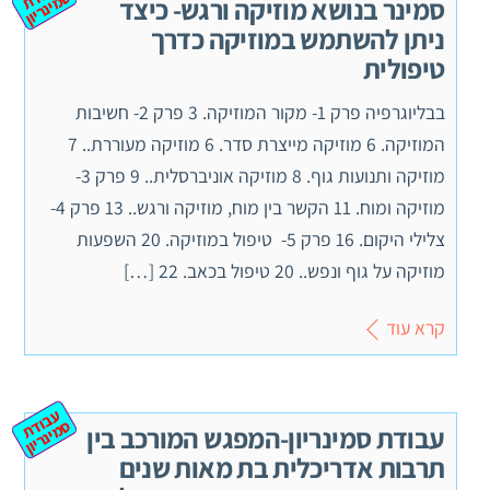
וד
ס
יון
סמינר בנושא מוזיקה ורגש- כיצד
ניתן להשתמש במוזיקה כדרך
טיפולית
בבליוגרפיה פרק 1- מקור המוזיקה. 3 פרק 2- חשיבות
המוזיקה. 6 מוזיקה מייצרת סדר. 6 מוזיקה מעוררת.. 7
מוזיקה ותנועות גוף. 8 מוזיקה אוניברסלית.. 9 פרק 3-
מוזיקה ומוח. 11 הקשר בין מוח, מוזיקה ורגש.. 13 פרק 4-
צלילי היקום. 16 פרק 5- טיפול במוזיקה. 20 השפעות
מוזיקה על גוף ונפש.. 20 טיפול בכאב. 22 […]
קרא עוד
ע
ב
ת
מ
ינ
ר
וד
ס
יון
עבודת סמינריון-המפגש המורכב בין
תרבות אדריכלית בת מאות שנים