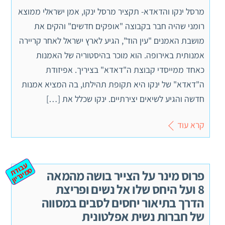
מרסל ינקו והדאדא- תקציר מרסל ינקו, אמן ישראלי ממוצא
רומני שהיה חבר בקבוצה "אופקים חדשים" והקים את
מושבת האמנים "עין הוד", הגיע לארץ ישראל לאחר קריירה
אמנותית באירופה. הוא מוכר בהיסטוריה של האמנות
כאחד ממייסדי קבוצת ה"דאדא" בציריך. אפיזודת
ה"דאדא" של ינקו היא תקופת תהילתו, בה המציא אמנות
חדשה והגיע לשיאים יצירתיים. ינקו שכלל את […]
קרא עוד
ע
ב
ת
מ
ינ
ר
וד
ס
יון
פרוס מינר על הצייר בושה מהמאה
8 ועל היחס שלו אל נשים ופריצת
הדרך בתיאור יחסים לסבים במסווה
של חברות נשית אפלטונית