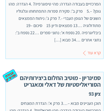
המרכזיים בעבודה הגדרה: מהי טיפוגרפיה? .4 הגדרה: מהו
גופן? –.5 פרק ב': סקירת ספרות התפתחותו וגלגוליו
השונים של הגופן העברי -.7 פרק ג': ניתוח הממצאים
מתודולוגיה …13 ממצאים ודיון 15 סיכום –19
ביבליוגרפיה .20 נספח א': נתוני ספרים …22 נספח ב':
נתוני אתרים …34 מבוא […]
קרא עוד
ע
ב
ת
מ
ינ
ר
וד
ס
יון
סמינריון - מוטיב החלום ביצירותיהם
הסוריאליסטיות של דאלי ומאגריט
ציון 93
תוכן העניינים מבוא –…3 פרק א': הגדרת המונחים
המרכזיים בעבודה הגדרה: מהו סוריאליזם? .4 הגדרה: מהו