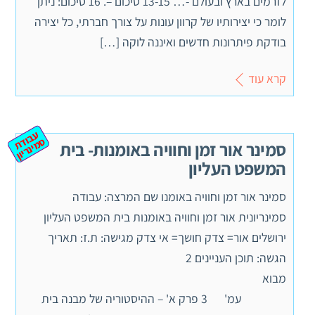
לזרמים בארץ ובעולם -… 13-15 סיכום –. 16 סיכום: ניתן
לומר כי יצירותיו של קרוון עונות על צורך חברתי, כל יצירה
בודקת פיתרונות חדשים ואיננה לוקה […]
קרא עוד
ע
ב
ת
מ
ינ
ר
וד
ס
יון
סמינר אור זמן וחוויה באומנות- בית
המשפט העליון
סמינר אור זמן וחוויה באומנו שם המרצה: עבודה
סמינריונית אור זמן וחוויה באומנות בית המשפט העליון
ירושלים אור= צדק חושך= אי צדק מגישה: ת.ז: תאריך
הגשה: תוכן העניינים 2
מבוא
עמ' 3 פרק א' – ההיסטוריה של מבנה בית