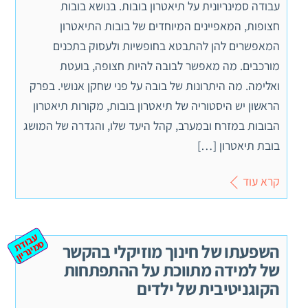
עבודה סמינריונית על תיאטרון בובות. בנושא בובות
חצופות, המאפיינים המיוחדים של בובות התיאטרון
המאפשרים להן להתבטא בחופשיות ולעסוק בתכנים
מורכבים. מה מאפשר לבובה להיות חצופה, בועטת
ואלימה. מה היתרונות של בובה על פני שחקן אנושי. בפרק
הראשון יש היסטוריה של תיאטרון בובות, מקורות תיאטרון
הבובות במזרח ובמערב, קהל היעד שלו, והגדרה של המושג
בובת תיאטרון […]
קרא עוד
ע
ב
ת
מ
ינ
ר
וד
ס
יון
השפעתו של חינוך מוזיקלי בהקשר
של למידה מתווכת על ההתפתחות
הקוגניטיבית של ילדים