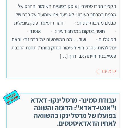
תקציר הפרו סמינריון עוסק בסוגיית השימור וההרס של
מבנים במרחב העירוני. לא פעם אנו שומעים על הרס של
מבנים מסיבות שונות: · חוסר התאמה פונקציונאלית
· חוסר במקום במרחב העירוני · אופנה ·
קפיטלזים · ועוד… מה המשמעות של הרס זה? והאם
יכול להיות שהרס הוא השימור החזק ביותר? תחנת הרכבת
פנסילבניה הייתה אבן דרך […]
קרא עוד
ע
ב
ת
מ
ינ
ר
וד
ס
יון
עבודת סמינר- מרסל ינקו- דאדא
ו"אנטי-דאדא": הדומה והשונה
בפועלו של מרסל ינקו בהשוואה
לאחיו הדאדאיסטסים.