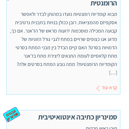
הרומנטית
מבוא קומדיות רומנטיות נועדו במהותן לבדר ולאפשר
אסקפיזם מהמציאות. רובן ככולן בנויות בתבנית נרטיבית
קבועה המכילה מוסכמות ידועות מראש של הז'אנר. אם כך,
מדוע אנו כצופים שרויים במתח לגבי גורל הזוגיות של
הדמויות בסרט? האם קיים הבדל בין מבני המתח בסרטי
מתח קלאסיים לעומת התנאים ליצירת מתח בז'אנר
הקומדיות הרומנטיות? ממה נובע המתח בסרטים אלה?
[…]
קרא עוד
ע
ב
ת
מ
ינ
ר
וד
ס
יון
סמינריון כתיבה אינטואיטיבית
תוכן ראשי פרקים