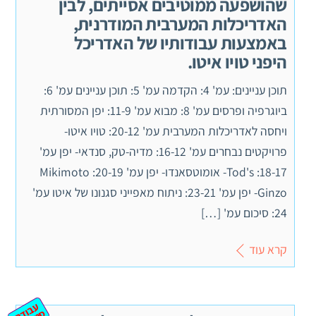
שהושפעה ממוטיבים אסייתים, לבין
האדריכלות המערבית המודרנית,
באמצעות עבודותיו של האדריכל
היפני טויו איטו.
תוכן עניינים: עמ' 4: הקדמה עמ' 5: תוכן עניינים עמ' 6:
ביוגרפיה ופרסים עמ' 8: מבוא עמ' 11-9: יפן המסורתית
ויחסה לאדריכלות המערבית עמ' 20-12: טויו איטו-
פרויקטים נבחרים עמ' 16-12: מדיה-טק, סנדאי- יפן עמ'
18-17: Tod's- אומוטסאנדו- יפן עמ' 20-19: Mikimoto
Ginzo- יפן עמ' 23-21: ניתוח מאפייני סגנונו של איטו עמ'
24: סיכום עמ' […]
קרא עוד
ע
ב
ת
מ
ינ
ר