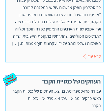
קבוצתיות באמנות ישראלית 2 011, פרוסמינריון עבודה
פרוסמינריון האמן אבשלום עוקשי במסגרת קבוצת
"אופקים חדשים" מבוא שדה האומנות בתקופה שבין
הקמת בית הספר בצלאל בירושלים בהנהלת בוריס ש"ץ
ועד אמצע שנות הארבעים התאפיין כשדה תומך ומלווה
לתהליכים הפוליטים שהתרחשו בתקופת היישובית. שדה
האומנות נשלט ונותב על ידי עקרונות חוץ-אמנותיים. […]
קרא עוד
ע
ב
ת
מ
ינ
ר
וד
ס
יון
העתקים של כנסיית הקבר
עבודה פרו-סמינריונית בנושא: העתקים של כנסיית הקבר
ראשי פרקים: מבוא עמ' 3-4 פרק א' – כנסיית
הקבר