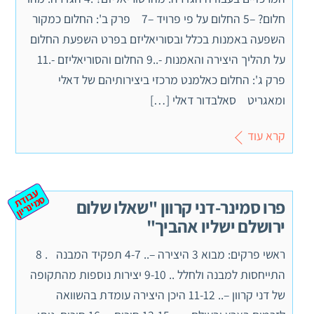
חלום? –5 החלום על פי פרויד –7 פרק ב': החלום כמקור
השפעה באמנות בכלל ובסוריאליזם בפרט השפעת החלום
על תהליך היצירה והאמנות -..9 החלום והסוריאליזם -.11
פרק ג': החלום כאלמנט מרכזי ביצירותיהם של דאלי
ומאגריט סאלבדור דאלי […]
קרא עוד
ע
ב
ת
מ
ינ
ר
וד
ס
יון
פרו סמינר-דני קרוון "שאלו שלום
ירושלם ישליו אהביך"
ראשי פרקים: מבוא 3 היצירה –.. 4-7 תפקיד המבנה . 8
התייחסות למבנה ולחלל .. 9-10 יצירות נוספות מהתקופה
של דני קרוון –.. 11-12 היכן היצירה עומדת בהשוואה