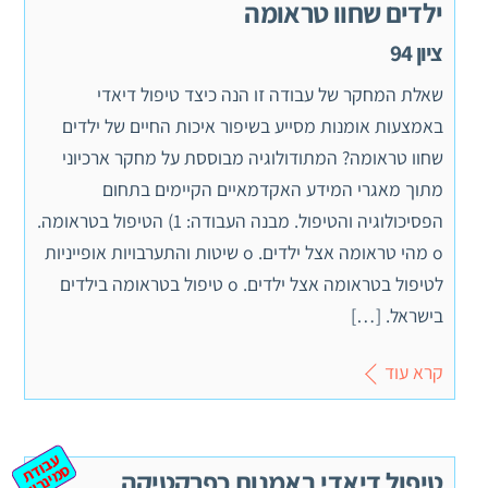
ילדים שחוו טראומה
ציון 94
שאלת המחקר של עבודה זו הנה כיצד טיפול דיאדי
באמצעות אומנות מסייע בשיפור איכות החיים של ילדים
שחוו טראומה? המתודולוגיה מבוססת על מחקר ארכיוני
מתוך מאגרי המידע האקדמאיים הקיימים בתחום
הפסיכולוגיה והטיפול. מבנה העבודה: 1) הטיפול בטראומה.
o מהי טראומה אצל ילדים. o שיטות והתערבויות אופייניות
לטיפול בטראומה אצל ילדים. o טיפול בטראומה בילדים
בישראל. […]
קרא עוד
ע
ב
ת
מ
ינ
ר
וד
ס
יון
טיפול דיאדי באמנות כפרקטיקה