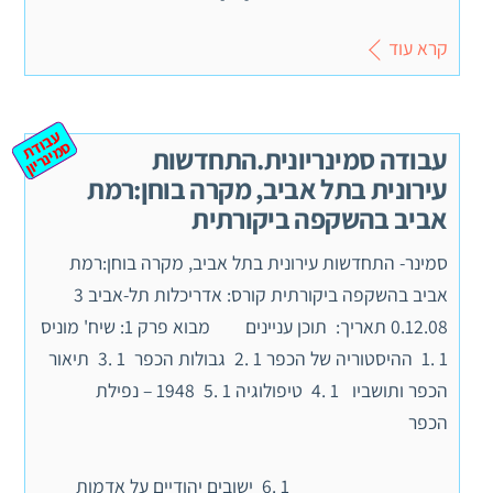
קרא עוד
ע
ב
ת
מ
ינ
ר
וד
ס
יון
עבודה סמינריונית.התחדשות
עירונית בתל אביב, מקרה בוחן:רמת
אביב בהשקפה ביקורתית
סמינר- התחדשות עירונית בתל אביב, מקרה בוחן:רמת
אביב בהשקפה ביקורתית קורס: אדריכלות תל-אביב 3
0.12.08 תאריך: תוכן עניינים מבוא פרק 1: שיח' מוניס
1 .1 ההיסטוריה של הכפר 1 .2 גבולות הכפר 1 .3 תיאור
הכפר ותושביו 1 .4 טיפולוגיה 1 .5 1948 – נפילת
הכפר
1 .6 ישובים יהודיים על אדמות