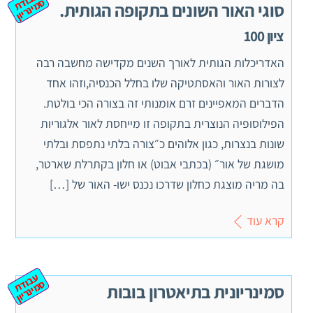
ע
ב
ת
מ
ינ
ר
וד
ס
יון
סוגי האור השונים בתקופה הגותית.
ציון 100
האדריכלות הגותית לאורך השנים מקדישה מחשבה רבה
לצורות האור והאסתטיקה שלו בחלל הכנסיה,וזהו אחד
הדברים המאפיינים זרם אומנותי זה בצורה הכי בולטת.
הפילוסופיה הנוצרית בתקופה זו מייחסת לאור אלגוריות
שונות בנצרות, כגון אלוהים כ״צורה בלתי נתפסת ובלתי
מושגת של אור״ (בכתבי אבוט) או חלון בקתרלת שארטר,
בה מריה מוצגת כחלון שדרכו נכנס ישו- האור של […]
קרא עוד
ע
ב
ת
מ
ינ
ר
וד
ס
יון
סמינריונית בתיאטרון בובות