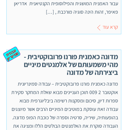
עבור האמנית המושגית והפילוסופית הקנטיאנית אדריאן
פאיפר, זהות הינה סוגיה מורכבת , […]
קרא עוד
ע
ב
ת
מ
ינ
ר
וד
ס
יון
מדונה כאמנית פורנו פרובוקטיבית -
מהי משמעותם של אלמנטים מיניים
ביצירתה של מדונה
מדונה כאמנית פורנו פרובוקטיבית – עבודה סמינריונית
אוקטובר 2 009 תוכן העניינים מבוא שאלת המחקר סקירת
ספרות דיון, סיכום ומסקנות רשימה ביבליוגרפית מבוא
עבודה זאת עוסקת במוטיבים המיניים הרבים אשר מיוצגים
בהופעותיה, שיריה, סרטיה וספרה של כוכבת הפופ מדונה.
העבודה סוקרת את האלמנטים הבולטים הללו ומציגה את