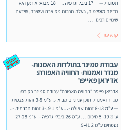
תמונות — 17 ביבליוגרפיה .. 18 מבוא: איראן היא
מדינה מוסלמית, בעלת תרבות מפוארת ועשירה, שידעה
שינויים רבים […]
קרא עוד
ע
ב
ת
מ
ינ
ר
וד
ס
יון
עבודת סמינר בתולדות האמנות-
מגדר ואמנות- החוויה האפורה:
אדיראן פאייפר
אדריאן פייפר "החוויה האפורה" עבודה סמינר בקורס:
מגדר ואמנות תוכן ענייניים מבוא -.. ע"מ 3-8 זהות עצמית
— ע"מ 8-13 זהות שאולה -…ע"מ 1 3-19 זהות חברתית -..
ע"מ 19- 5 סיכום … ע"מ 26 ביבליוגרפיה –. ע"מ 27-28
נספחים ע"מ 2 9-41