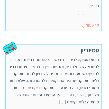
הכפר
[…]
קרא עוד
ע
ב
ת
מ
ינ
ר
וד
ס
יון
סמינריון
מבוא מוסיקה לריקודים במשך מאות שנים הייתה מקור
להשראה של מלחינים, ומה שמעניין הם תמיד חיפשו דרכים
להוסיף משמעות ותפקיד נוספת לה. רצון לפתח מוסיקה
כלית, מוסיקה שתהיה אטרקטיבית להאזנה ומה שלא פחות
חשוב לנגנים, היה מניע עבור מוסיקה לריקודים . סוויטות
של באך , הנדל, כופרן… עד עכשיו נחשבות לאוצר של
מוסיקה כלית וקיימת […]