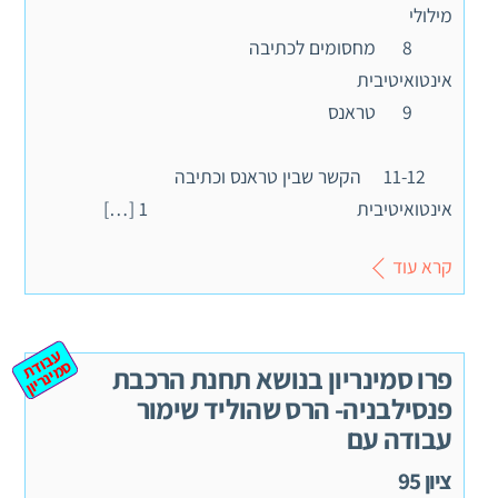
מילולי
8 מחסומים לכתיבה
אינטואיטיבית
9 טראנס
11-12 הקשר שבין טראנס וכתיבה
אינטואיטיבית 1 […]
קרא עוד
ע
ב
ת
מ
ינ
ר
וד
ס
יון
פרו סמינריון בנושא תחנת הרכבת
פנסילבניה- הרס שהוליד שימור
עבודה עם
ציון 95