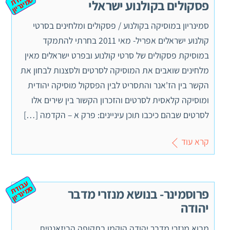
וד
ס
יון
פסקולים בקולנוע ישראלי
סמינריון במוסיקה בקולנוע / פסקולים ומלחינים בסרטי
קולנוע ישראלים אפריל- מאי 2011 בחרתי להתמקד
במוסיקת פסקולים של סרטי קולנוע ובפרט ישראלים מאין
מלחינים שואבים את המוסיקה לסרטים ולסצנות לבחון את
הקשר בין הז'אנר והתסריט לבין הפסקול מוסיקה יהודית
ומוסיקה קלאסית לסרטים והזכרון הקשור בין שירים אלו
לסרטים שבהם כיכבו תוכן עיניינים: פרק א – הקדמה […]
קרא עוד
ע
ב
ת
מ
ינ
ר
וד
ס
יון
פרוסמינר- בנושא מנזרי מדבר
יהודה
מבוא מנזרי מדבר יהודה הוקמו בתקופה הביזאנטית