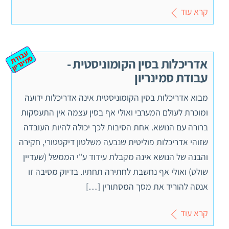
קרא עוד
ע
ב
ת
מ
ינ
ר
וד
ס
יון
אדריכלות בסין הקומוניסטית -
עבודת סמינריון
מבוא אדריכלות בסין הקומוניסטית אינה אדריכלות ידועה
ומוכרת לעולם המערבי ואולי אף בסין עצמה אין התעסקות
ברורה עם הנושא. אחת הסיבות לכך יכולה להיות העובדה
שזוהי אדריכלות פוליטית שנבעה משלטון דיקטטורי, חקירה
והבנה של הנושא אינה מקבלת עידוד ע"י הממשל (שעדיין
שולט) ואולי אף נחשבת לחתירה תחתיו. בדיוק מסיבה זו
אנסה להוריד את מסך המסתורין […]
קרא עוד